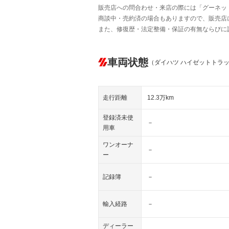
販売店への問合わせ・来店の際には「グーネット中
商談中・売約済の場合もありますので、販売店
また、修復歴・法定整備・保証の有無ならびに
車両状態
（ダイハツ ハイゼットトラ
走行距離
12.3万km
登録済未使
－
用車
ワンオーナ
－
ー
記録簿
－
輸入経路
－
ディーラー