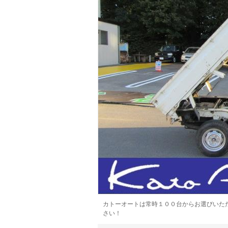
マガジン
車カタログ
自動車ローン
保険
レビュー
価格相場
教習所
用語集
カトーオートは常時１００台からお選びいた
さい！