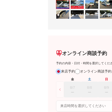
オンライン商談予約
予約の内容・日付・時間を選択してくだ
来店予約
オンライン商談予
金
土
日
8/7
8/8
8/9