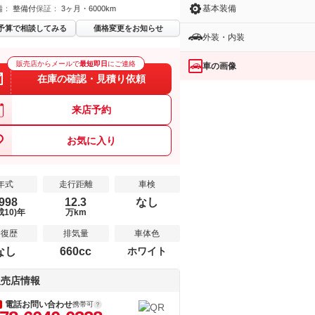
基本装備
備：
整備付
保証：
3ヶ月・6000km
予算で相談してみる
価格変更をお知らせ
外装・内装
販売店からメールで
最短即日
にご連絡
車の画像
在庫の確認・見積り依頼
来店予約
お気に入り
年式
走行距離
車検
998
12.3
なし
成10)年
万km
修復歴
排気量
車体色
なし
660cc
ホワイト
販売店情報
電話お問い合わせ
携帯可