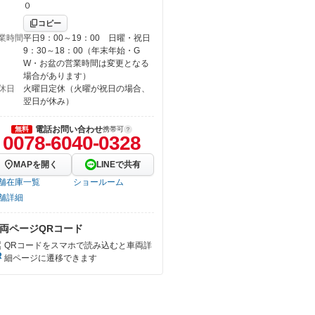
０
コピー
業時間
平日9：00～19：00 日曜・祝日
9：30～18：00（年末年始・G
W・お盆の営業時間は変更となる
場合があります）
休日
火曜日定休（火曜が祝日の場合、
翌日が休み）
電話お問い合わせ
無料
携帯可
0078-6040-0328
MAPを開く
LINEで共有
舗在庫一覧
ショールーム
舗詳細
両ページQRコード
QRコードをスマホで読み込むと車両詳
細ページに遷移できます