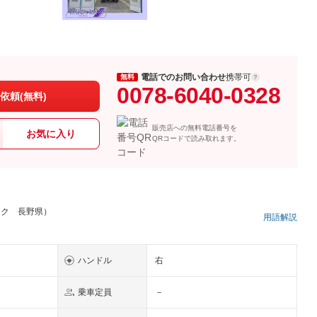
電話でのお問い合わせ
携帯可
無料
0078-6040-0328
依頼(無料)
販売店への無料電話番号を
お気に入り
QRコードで読み取れます。
ック 長野県）
用語解説
ハンドル
右
乗車定員
－