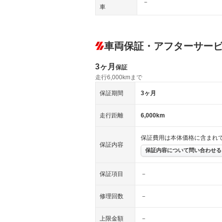
－
車
車両保証・アフターサー
3ヶ月
保証
走行6,000kmまで
保証期間
3ヶ月
走行距離
6,000km
保証費用は本体価格に含まれ
保証内容
保証内容について問い合わせる
保証項目
－
修理回数
－
上限金額
－