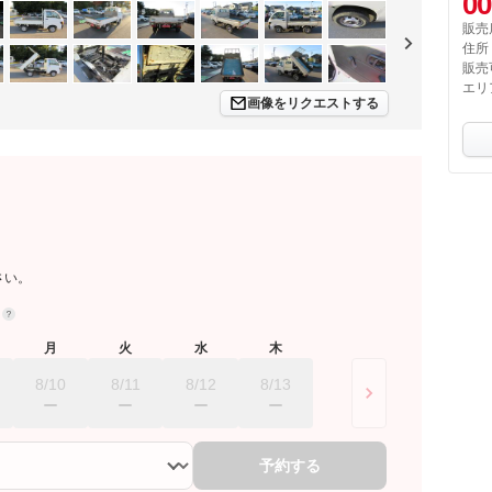
00
販売
住所
販売
エリ
画像をリクエストする
さい。
約
月
火
水
木
8/10
8/11
8/12
8/13
予約する