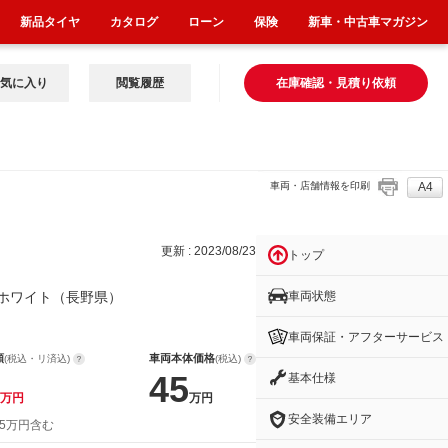
新品タイヤ
カタログ
ローン
保険
新車・中古車マガジン
気に入り
閲覧履歴
在庫確認・見積り依頼
車両・店舗情報を印刷
A4
更新 : 2023/08/23
トップ
車両状態
ホワイト（長野県）
車両保証・アフターサービス
額
車両本体価格
(税込・リ済込)
(税込)
45
基本仕様
万円
万円
安全装備エリア
 5万円含む