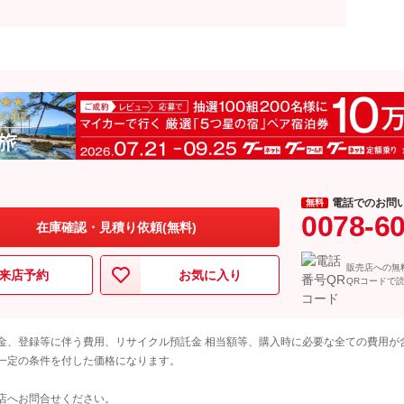
電話でのお問
無料
0078-6
在庫確認・見積り依頼(無料)
販売店への無
来店予約
お気に入り
QRコードで
金、登録等に伴う費用、リサイクル預託金 相当額等、購入時に必要な全ての費用が
一定の条件を付した価格になります。
店へお問合せください。