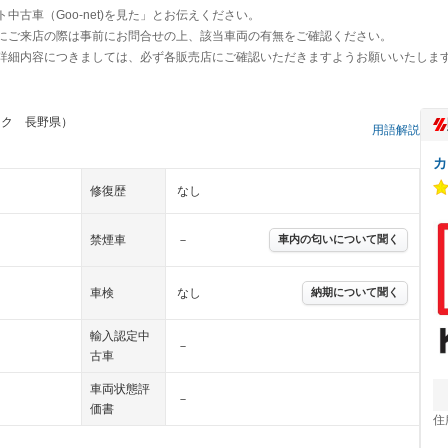
古車（Goo-net)を見た」とお伝えください。
にご来店の際は事前にお問合せの上、該当車両の有無をご確認ください。
詳細内容につきましては、必ず各販売店にご確認いただきますようお願いいたしま
ック 長野県）
用語解説
カ
修復歴
なし
禁煙車
－
車内の匂いについて聞く
車検
なし
納期について聞く
輸入認定中
－
古車
車両状態評
－
価書
住