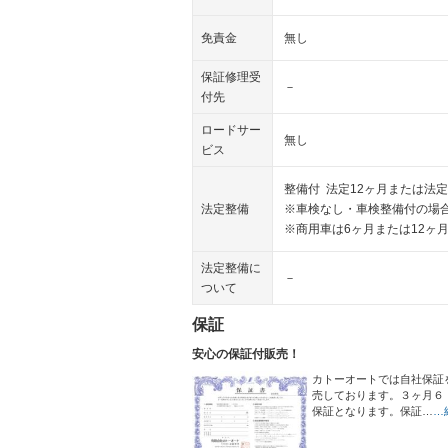
免責金
無し
保証修理受
－
付先
ロードサー
無し
ビス
整備付 法定12ヶ月または法定
法定整備
※車検なし・車検整備付の場合
※商用車は6ヶ月または12ヶ
法定整備に
－
ついて
保証
安心の保証付販売！
カトーオートでは自社保証
売しております。３ヶ月６
保証となります。保証…
…