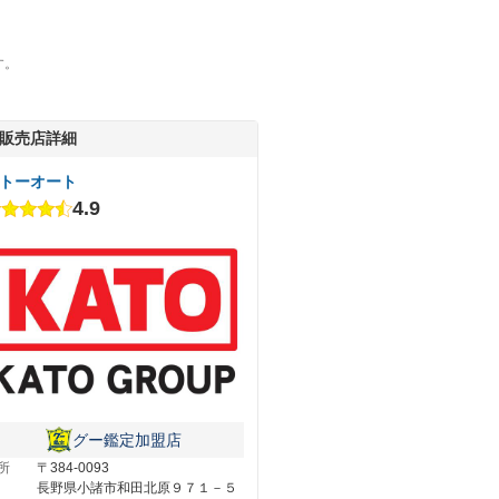
す。
販売店詳細
トーオート
4.9
グー鑑定加盟店
所
〒384-0093
長野県小諸市和田北原９７１－５