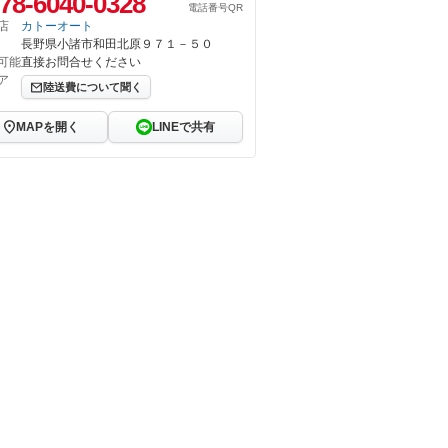
78-6040-0328
電話番号QR
店
カトーオート
長野県小諸市和田北原９７１－５０
可能
直接お問合せください
ア
陸送費について聞く
MAPを開く
LINEで共有