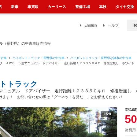
店
新車
車買取
カーリース
整備工場
車検
タイヤ交換
English
ヘルプ
お
アル（長野県）の中古車販売情報
中古車
ハイゼットトラック・長野県の中古車
ハイゼットトラック・長野県小諸市の中古車
ック ４ＷＤ ５速マニュアル ドアバイザー 走行距離１２３３５０キロ 修復歴無し ホワイト
トトラック
マニュアル ドアバイザー 走行距離１２３３５０キロ 修復歴無し 
けます！ お問い合わせの際は「グーネットを見た！」とお伝えください！
支払総
1
/28
50
諸費用