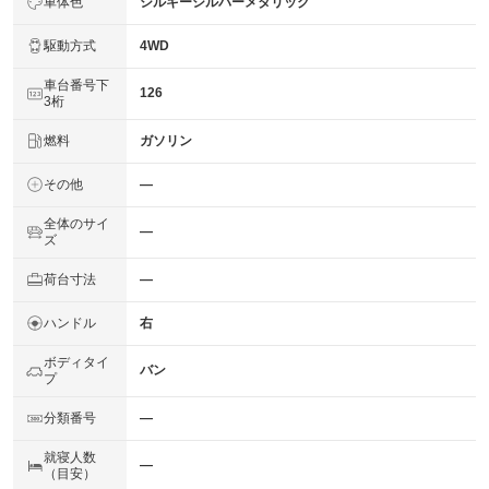
車体色
シルキーシルバーメタリック
駆動方式
4WD
車台番号下
126
3桁
燃料
ガソリン
その他
―
全体のサイ
―
ズ
荷台寸法
―
ハンドル
右
ボディタイ
バン
プ
分類番号
―
就寝人数
―
（目安）