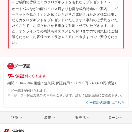
～ご成約の皆様に！カタログギフトをもれなくプレゼント！～
オートパルながの南バイパス店よりお得な成約特典のご案内！「グ
ーネットを見た！」とお伝えいただきご成約されたお客様にはモレ
なくカタログギフトをプレゼントいたします！事前のご予約をいた
だくことで、お待たせさせる事なく対応させていただきます！ま
た、オンラインでの商談もオススメしておりますのでお気軽にご相
談ください。お客様のカメラはＯＦＦに出来ますのでご安心くださ
い。
グー保証
期間：1年～3年 距離：無制限 保証費用：27,500円～48,400円(税込)
※グー保証が付けられます。
※一部、グー保証対象外の車両もございます。詳しくは販売店にご確認下さい。
グー保証の詳細はこちら
状態
装備
販売店
ローン