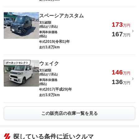
スペーシアカスタム
支払総額
173
万円
(税込)(リ済込)
車両本体価格
167
万円
(税込)
2019(令和1)年
年式
3.8万km
走行
ウェイク
グーネットセレクト
支払総額
146
万円
(税込)(リ済込)
車両本体価格
136
万円
(税込)
2017(平成29)年
年式
3.9万km
走行
この販売店の在庫一覧を見る
探している条件に近いクルマ