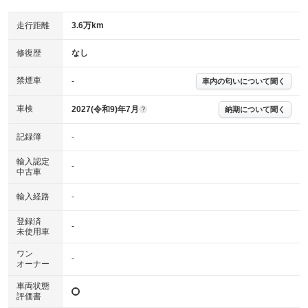
主要機関に不具合はありません。
機関
走行距離
3.6万km
詳細は鑑定書をご確認ください。
修復歴
修復歴
なし
※グー鑑定は保証サービスではございません。購入時は必ず現車をご確認
下さい。
禁煙車
-
車内の匂いについて聞く
※実際にお渡しするコンディションチェックシートにつきましては、形式
および表示項目が異なる場合がございます。
※グー鑑定の評価はあくまでも記載している鑑定日の鑑定結果となりま
車検
2027(令和9)年7月
納期について聞く
?
す。車両情報等の詳細は各販売店へお問い合わせ下さい。
記録簿
-
輸入認定
-
中古車
輸入経路
-
登録済
-
未使用車
ワン
-
オーナー
車両状態
評価書