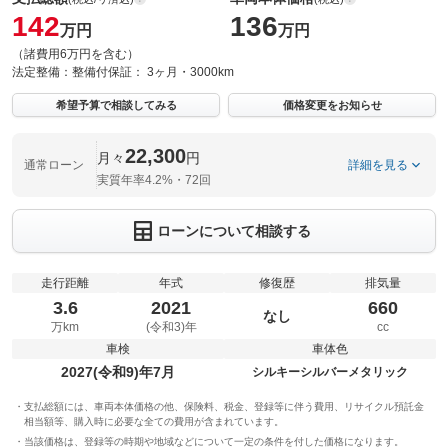
142
136
万円
万円
（諸費用6万円を含む）
法定整備：
整備付
保証：
3ヶ月・3000km
希望予算で相談してみる
価格変更をお知らせ
22,300
月々
円
通常ローン
詳細を見る
実質年率4.2%・72回
ローンについて相談する
走行距離
年式
修復歴
排気量
3.6
2021
660
なし
万km
(令和3)年
cc
車検
車体色
2027(令和9)年7月
シルキーシルバーメタリック
支払総額には、車両本体価格の他、保険料、税金、登録等に伴う費用、リサイクル預託金
相当額等、購入時に必要な全ての費用が含まれています。
当該価格は、登録等の時期や地域などについて一定の条件を付した価格になります。