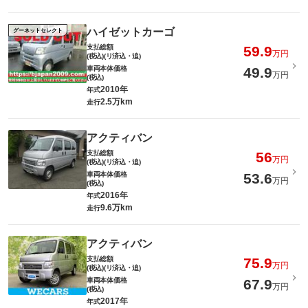
ハイゼットカーゴ
グーネットセレクト
支払総額
59.9
万円
(税込)(リ済込・追)
車両本体価格
49.9
万円
(税込)
2010年
年式
2.5万km
走行
アクティバン
支払総額
56
万円
(税込)(リ済込・追)
車両本体価格
53.6
万円
(税込)
2016年
年式
9.6万km
走行
アクティバン
支払総額
75.9
万円
(税込)(リ済込・追)
車両本体価格
67.9
万円
(税込)
2017年
年式