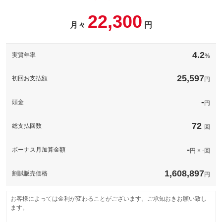
22,300
月々
円
4.2
実質年率
%
25,597
初回お支払額
円
-
頭金
円
72
総支払回数
回
-
ボーナス月加算金額
円 × -回
1,608,897
割賦販売価格
円
お客様によっては金利が変わることがございます。ご承知おきお願い致し
ます。