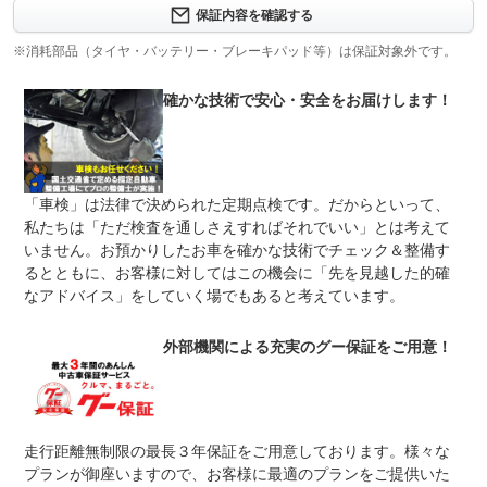
保証項目
-
保証内容を確認する
修理回数
-
※消耗部品（タイヤ・バッテリー・ブレーキパッド等）は保証対象外です。
上限金額
-
確かな技術で安心・安全をお届けします！
免責金
無し
保証修理
-
受付先
「車検」は法律で決められた定期点検です。だからといって、
整備付 法定12ヶ月または法定24ヶ月点検整備付
私たちは「ただ検査を通しさえすればそれでいい」とは考えて
法定整備
※車検なし・車検整備付の場合は法定24ヶ月点検整備付
いません。お預かりしたお車を確かな技術でチェック＆整備す
※商用車は6ヶ月または12ヶ月点検整備付
るとともに、お客様に対してはこの機会に「先を見越した的確
法定１２ケ月点検に加え、オイル、オイルエレメント、キ
なアドバイス」をしていく場でもあると考えています。
法定整備
ーレスバッテリー交換、ワイパーゴムの交換を実施しま
について
す。
外部機関による充実のグー保証をご用意！
走行距離無制限の最長３年保証をご用意しております。様々な
プランが御座いますので、お客様に最適のプランをご提供いた