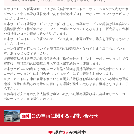
お申し込み内容によっては、ご希望に添えない場合がございます。
※オリコローン仮審査サービスは株式会社オリエントコーポレーションにて行なわれ
グーネット中古車及び運営会社である株式会社プロトコーポレーションのサービスで
はございません。
※本サービスは決済サービスではございません。仮審査サービスの提供は販売会社の
提携信販会社（株式会社オリエントコーポレーション）となります。販売店毎に金利
や取り扱いローン商品に違いがございます。
※本サービスはローン仮審査のサービスであり、車両の予約、購入を保証するもので
はございません。
ローン仮審査を行なっていても該当車両が販売済みとなってしまう場合もございま
す。あらかじめご了承下さい。
※仮審査結果は販売店の提携信販会社（株式会社オリエントコーポレーション）で仮
審査後、該当車両の販売店よりお客様へ審査結果をご連絡します。
※本サービスの内容やその他ローン商品の詳細は提携信販会社（株式会社オリエント
コーポレーション）にお問合せもしくはサイトにてご確認をお願いします。
※グーネット中古車に表示されている車両支払総額はお客様の住んでいる地域や登録
地域、実際に契約される際の内容により増減が発生いたします。概算となりますご了
承下さい。
※お客様が入力された個人情報は申込いただいた販売店及び株式会社オリエントコー
ポレーションに直接提供されます。
この車両に関するお問い合わせ
無料
現在
0
人
が検討中