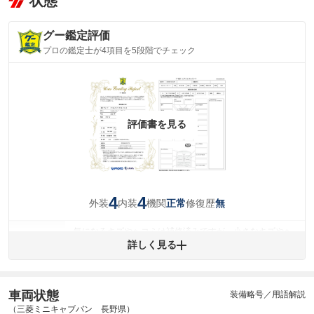
状態
グー鑑定評価
プロの鑑定士が4項目を5段階でチェック
評価書を見る
4
4
外装
内装
機関
修復歴
正常
無
気になるキズやヘコミは補修済みですが、小さなキズやヘ
外装
コミが残っています。
詳しく見る
(車両外装)
キズ・へこみについて問い合わせる
内装
気になる汚れ等が、部分的にあります。
(内装状態)
車両状態
装備略号／用語解説
（三菱ミニキャブバン 長野県）