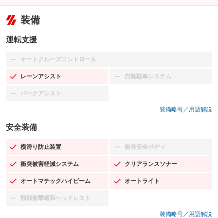
装備
運転支援
オートクルーズコントロール
：装備なし
レーンアシスト
自動駐車システム
：装備あり
：装備なし
パークアシスト
：装備なし
装備略号／用語解説
安全装備
横滑り防止装置
衝突安全ボディ
：装備あり
：装備なし
衝突被害軽減システム
クリアランスソナー
：装備あり
：装備あり
オートマチックハイビーム
オートライト
：装備あり
：装備あり
頸部衝撃緩和ヘッドレスト
：装備なし
装備略号／用語解説