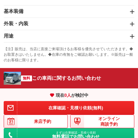
基本装備
エアバッグ：運転席/助手席
外装・内装
：装備あり
スライドドア：両面
カーナビ：メモリーナビ他
：装備あり
用途
：装備あり
サンルーフ
ABS
TV：フルセグ
：装備なし
：装備あり
冷凍（中温 -5℃）
冷凍（低温 -20℃）
：装備あり
：装備なし
：装備なし
【注】販売は、当店に直接ご来場頂けるお客様を優先させていただきます。◆
お取置きはいたしません。◆在庫の有無をご確認お願いします。※販売は一般
エアコン
Wエアコン
オーディオ：CDまたはCDチェンジャー
：装備あり
：装備なし
冷凍（超低温 -30℃以下）
冷蔵
：装備あり
：装備なし
：装備なし
のお客様に限ります。
リフトアップ
パワーステアリング
ビジュアル：-／DVD再生
：装備なし
：装備あり
保冷
低床
：装備あり
：装備なし
：装備なし
ダウンヒルアシストコントロール
この車両に関するお問い合わせ
アルミホイール
：装備なし
無料
全低床（フルフラットロー）
高床
：装備なし
：装備なし
：装備なし
パワーウィンドウ
盗難防止システム
革シート
ハーフレザーシート
：装備あり
：装備なし
装備略号／用語解説
：装備なし
：装備なし
現在
0
人
が検討中
アイドリングストップ
ドライブレコーダー
キーレス
LEDヘッドランプ
：装備なし
：装備なし
：装備あり
：装備なし
在庫確認・見積り依頼(無料)
USB入力端子
Bluetooth接続
HID(キセノンライト)
ポータブルナビ
：装備なし
：装備なし
：装備なし
：装備なし
オンライン
100V電源
クリーンディーゼル
バックカメラ
ETC
来店予約
：装備なし
：装備なし
：装備なし
：装備なし
商談予約
センターデフロック
エアロ
スマートキー
：装備なし
まずは在庫確認・見積り依頼
：装備なし
：装備なし
無料電話でお問い合わせ