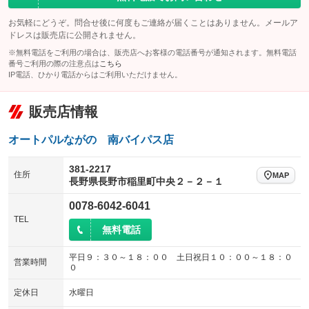
ラジコン付き
フックイン付き
ローダウン
ランフラットタイヤ
：装備なし
：装備なし
：装備なし
：装備なし
お気軽にどうぞ。問合せ後に何度もご連絡が届くことはありません。メールア
アームロール
垂直式
パワーシート
3列シート
：装備なし
：装備なし
ドレスは販売店に公開されません。
：装備なし
：装備なし
※無料電話をご利用の場合は、販売店へお客様の電話番号が通知されます。無料電話
アーム式
後輪ダブル
ベンチシート
フルフラットシート
：装備なし
：装備なし
：装備なし
：装備あり
番号ご利用の際の注意点は
こちら
IP電話、ひかり電話からはご利用いただけません。
三方開
ラッシングレール
チップアップシート
オットマン
：装備なし
：装備なし
：装備なし
：装備なし
サイドドア
三転ダンプ
電動格納サードシート
シートヒーター
：装備なし
：装備なし
販売店情報
：装備なし
：装備なし
荷台幌付き
クラッチレス
ウォークスルー
後席モニター
：装備なし
：装備なし
：装備なし
：装備なし
オートパルながの 南バイパス店
ヒッチメンバー
坂道発進補助装置
電動リアゲート
フロントカメラ
：装備なし
：装備なし
：装備なし
：装備なし
381-2217
住所
レンタカーアップ
展示・試乗車
MAP
シートエアコン
全周囲カメラ
：装備なし
：装備なし
長野県長野市稲里町中央２－２－１
：装備なし
：装備なし
電動格納ミラー
サイドカメラ
ルーフレール
：装備あり
0078-6042-6041
：装備なし
：装備なし
TEL
装備略号／用語解説
エアサスペンション
ヘッドライトウォッシャー
無料電話
：装備なし
：装備なし
装備略号／用語解説
平日９：３０～１８：００ 土日祝日１０：００～１８：０
営業時間
０
定休日
水曜日