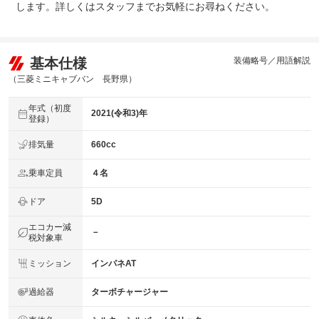
します。詳しくはスタッフまでお気軽にお尋ねください。
基本仕様
装備略号／用語解説
（三菱ミニキャブバン 長野県）
年式（初度
2021(令和3)年
登録）
排気量
660cc
乗車定員
４名
ドア
5D
エコカー減
－
税対象車
ミッション
インパネAT
過給器
ターボチャージャー