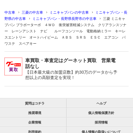
中古車
三菱の中古車
ミニキャブバンの中古車
ミニキャブバン・長
野県の中古車
ミニキャブバン・長野県長野市の中古車
三菱 ミニキャ
ブバン ブラボーターボ ４ＷＤ 衝突被害軽減システム クリアランスソナ
ー レーンアシスト ナビ ルーフコンソール 電動格納ミラー キーレ
スエントリー オートハイビーム ＡＢＳ ＳＲＳ ＥＳＣ エアコン パ
ワステ スペアキー
車買取・車査定はグーネット買取 営業電
話なし
【日本最大級の加盟店数】約30万のデータから予
想以上の高額査定を実現！
質問はコチラ
ヘルプ
推奨環境
個人情報保護方針
企業情報
採用情報
利用規約
個人情報の取扱いについて