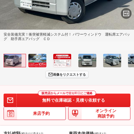
安全装備充実！衝突被害軽減システム付！ パワーウィンドウ 運転席エアバッ
グ 助手席エアバッグ ＣＤ
画像をリクエストする
販売店からメールで
最短即日
にご連絡
無料で在庫確認・見積り依頼する
オンライン
来店予約
商談予約
支払総額
車両本体価格
(税込/リ済込)
(税込)