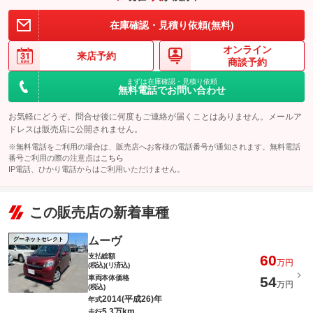
在庫確認・見積り依頼(無料)
オンライン
来店予約
商談予約
まずは在庫確認・見積り依頼
無料電話でお問い合わせ
お気軽にどうぞ。問合せ後に何度もご連絡が届くことはありません。メールア
ドレスは販売店に公開されません。
※無料電話をご利用の場合は、販売店へお客様の電話番号が通知されます。無料電話
番号ご利用の際の注意点は
こちら
IP電話、ひかり電話からはご利用いただけません。
この販売店の新着車種
ムーヴ
グーネットセレクト
支払総額
60
万円
(税込)(リ済込)
車両本体価格
54
万円
(税込)
2014(平成26)年
年式
5.3万km
走行