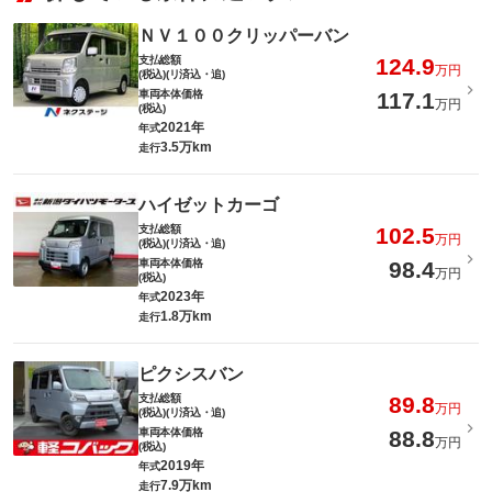
ＮＶ１００クリッパーバン
支払総額
124.9
万円
(税込)(リ済込・追)
車両本体価格
117.1
万円
(税込)
2021年
年式
3.5万km
走行
ハイゼットカーゴ
支払総額
102.5
万円
(税込)(リ済込・追)
車両本体価格
98.4
万円
(税込)
2023年
年式
1.8万km
走行
ピクシスバン
支払総額
89.8
万円
(税込)(リ済込・追)
車両本体価格
88.8
万円
(税込)
2019年
年式
7.9万km
走行