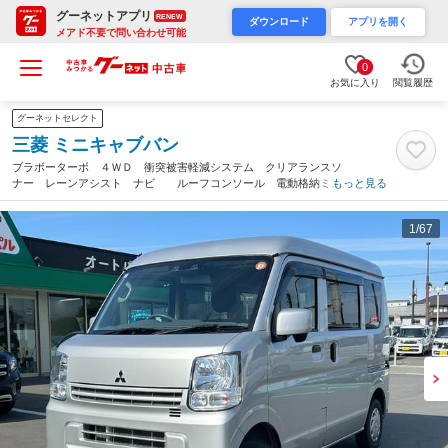
グーネットアプリ
RENEW
ダウンロード
アプリを開く
メアド不要で問い合わせ可能
0
お気に入り
閲覧履歴
グーネットセレクト
三菱 ミニキャブバン
ブラボーターボ ４ＷＤ 衝突被害軽減システム クリアランスソ
ナー レーンアシスト ナビ ルーフコンソール 電動格納ミラ
もっと見る
ー キーレスエントリー オートハイビーム ＡＢＳ ＳＲＳ Ｅ
ＳＣ エアコン パワステ スペアキー（長野県）
1
/67