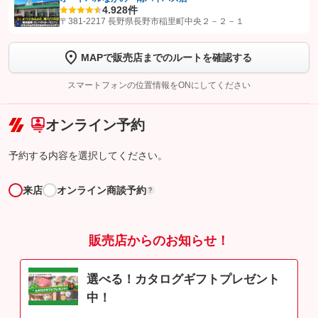
4.9
28件
【STEP1】
認証画面でグーネットを友だち追加してから「許可する」ボタンを押
〒381-2217 長野県長野市稲里町中央２－２－１
します
MAPで販売店までのルートを確認する
【STEP2】
トーク画面で
ボタンをタップして問い合わせを
完了してください。
スマートフォンの位置情報をONにしてください
こちら
オンライン予約
予約する内容を選択してください。
来店
オンライン商談予約
?
販売店からのお知らせ！
選べる！カタログギフトプレゼント
中！