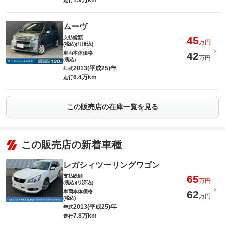
1.9万km
走行
ムーヴ
支払総額
45
万円
(税込)(リ済込)
車両本体価格
42
万円
(税込)
2013(平成25)年
年式
6.4万km
走行
この販売店の在庫一覧を見る
この販売店の新着車種
レガシィツーリングワゴン
支払総額
65
万円
(税込)(リ済込)
車両本体価格
62
万円
(税込)
2013(平成25)年
年式
7.8万km
走行