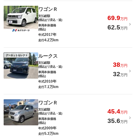
ワゴンＲ
支払総額
69.9
万円
(税込)(リ済込・追)
車両本体価格
62.5
万円
(税込)
2017年
年式
4.2万km
走行
ルークス
グーネットセレクト
支払総額
38
万円
(税込)(リ済込・追)
車両本体価格
32
万円
(税込)
2010年
年式
7.1万km
走行
ワゴンＲ
支払総額
45.4
万円
(税込)(リ済込・追)
車両本体価格
35.6
万円
(税込)
2009年
年式
5.3万km
走行