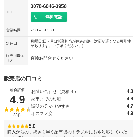
0078-6046-3958
TEL
無料電話
営業時間
9:00～18：00
月曜日(日・月は営業担当が休みの為、対応が遅くなる可能性
定休日
があります。ご了承ください。)
販売可能エ
直接お問合せください
リア
販売店の口コミ
総合評価
4.8
お問い合わせ（見積り）
（5点満点中）
4.9
4.9
納車までの対応
4.7
説明の分かりやすさ
4.9
オススメ度
33件
5.0
購入からの手続きも早く納車後のトラブルにも即対応していた