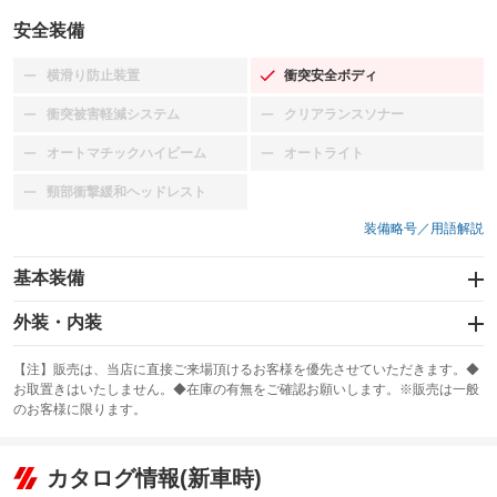
安全装備
横滑り防止装置
衝突安全ボディ
：装備なし
：装備あり
衝突被害軽減システム
クリアランスソナー
：装備なし
：装備なし
オートマチックハイビーム
オートライト
：装備なし
：装備なし
頸部衝撃緩和ヘッドレスト
：装備なし
装備略号／用語解説
基本装備
エアバッグ：運転席/助手席
外装・内装
：装備あり
スライドドア
カーナビ
：装備なし
：装備なし
【注】販売は、当店に直接ご来場頂けるお客様を優先させていただきます。◆
お取置きはいたしません。◆在庫の有無をご確認お願いします。※販売は一般
サンルーフ
ABS
TV
：装備なし
：装備なし
：装備なし
のお客様に限ります。
エアコン
Wエアコン
オーディオ：CDまたはCDチェンジャー
：装備あり
：装備なし
：装備あり
リフトアップ
パワーステアリング
カタログ情報(新車時)
ビジュアル
：装備なし
：装備あり
：装備なし