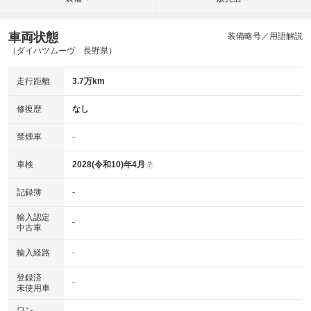
車両状態
装備略号／用語解説
（ダイハツムーヴ 長野県）
走行距離
3.7万km
修復歴
なし
禁煙車
-
車検
2028(令和10)年4月
?
記録簿
-
輸入認定
-
中古車
輸入経路
-
登録済
-
未使用車
ワン