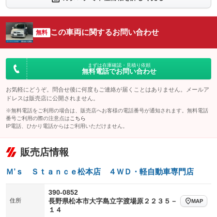
シートエアコン
全周囲カメラ
：装備なし
：装備なし
サイドカメラ
ルーフレール
この車両に関するお問い合わせ
：装備なし
無料
：装備なし
エアサスペンション
ヘッドライトウォッシャー
：装備なし
：装備なし
装備略号／用語解説
まずは在庫確認・見積り依頼
無料電話でお問い合わせ
お気軽にどうぞ。問合せ後に何度もご連絡が届くことはありません。メールア
ドレスは販売店に公開されません。
※無料電話をご利用の場合は、販売店へお客様の電話番号が通知されます。無料電話
番号ご利用の際の注意点は
こちら
IP電話、ひかり電話からはご利用いただけません。
販売店情報
Ｍ’ｓ Ｓｔａｎｃｅ松本店 ４ＷＤ・軽自動車専門店
390-0852
住所
長野県松本市大字島立字渡場原２２３５－
MAP
１４