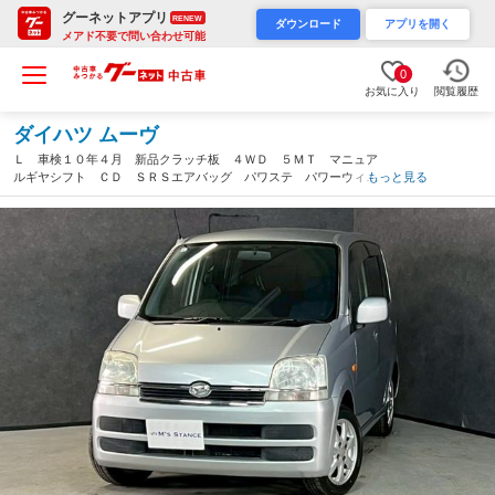
グーネットアプリ
RENEW
ダウンロード
アプリを開く
メアド不要で問い合わせ可能
0
お気に入り
閲覧履歴
ダイハツ ムーヴ
Ｌ 車検１０年４月 新品クラッチ板 ４ＷＤ ５ＭＴ マニュア
ルギヤシフト ＣＤ ＳＲＳエアバッグ パワステ パワーウィン
もっと見る
ドウ アルミホイール（長野県）