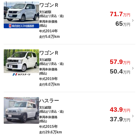
ワゴンＲ
支払総額
71.7
万円
(税込)(リ済込・追)
車両本体価格
65
万円
(税込)
2014年
年式
5.6万km
走行
ワゴンＲ
支払総額
57.9
万円
(税込)(リ済込・追)
車両本体価格
50.4
万円
(税込)
2019年
年式
8.0万km
走行
ハスラー
支払総額
43.9
万円
(税込)(リ済込・追)
車両本体価格
37.9
万円
(税込)
2015年
年式
29.6万km
走行