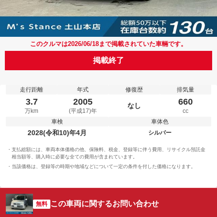
このクルマは2026/06/18まで掲載されていた車輛です。
掲載終了
走行距離
年式
修復歴
排気量
3.7
2005
660
なし
万km
(平成17)年
cc
車検
車体色
2028(令和10)年4月
シルバー
支払総額には、車両本体価格の他、保険料、税金、登録等に伴う費用、リサイクル預託金
相当額等、購入時に必要な全ての費用が含まれています。
当該価格は、登録等の時期や地域などについて一定の条件を付した価格になります。
この車両に関するお問い合わせ
無料