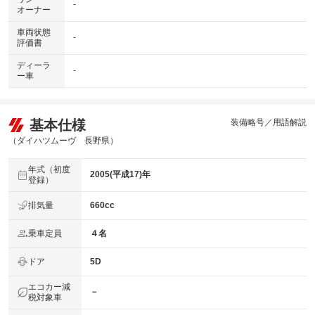
-
オーナー
車両状態
-
評価書
ディーラ
-
ー車
基本仕様
装備略号／用語解説
（ダイハツムーヴ 長野県）
年式（初度
2005(平成17)年
登録）
排気量
660cc
乗車定員
４名
ドア
5D
エコカー減
－
税対象車