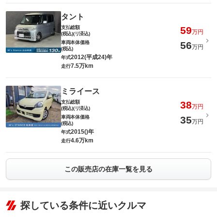
タント
支払総額
59
万円
(税込)(リ済込)
車両本体価格
56
万円
(税込)
2012(平成24)年
年式
7.5万km
走行
ミライース
支払総額
38
万円
(税込)(リ済込)
車両本体価格
35
万円
(税込)
2015()年
年式
4.6万km
走行
この販売店の在庫一覧を見る
探している条件に近いクルマ