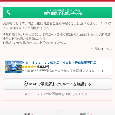
まずは在庫確認・見積り依頼
無料電話でお問い合わせ
お気軽にどうぞ。問合せ後に何度もご連絡が届くことはありません。 メールア
ドレスは販売店に公開されません。
※無料電話をご利用の場合は、販売店へお客様の電話番号が通知されます。無料電話
番号ご利用の際の注意点は
こちら
IP電話、ひかり電話からはご利用いただけません。
詳細はこちら
Ｍ’ｓ Ｓｔａｎｃｅ松本店 ４ＷＤ・軽自動車専門店
4.9
33件
【STEP1】
認証画面でグーネットを友だち追加してから「許可する」ボタンを押
〒390-0852 長野県松本市大字島立字渡場原２２３５－１４
します
MAPで販売店までのルートを確認する
【STEP2】
トーク画面で
ボタンをタップして問い合わせを
完了してください。
スマートフォンの位置情報をONにしてください
こちら
装備
販売店