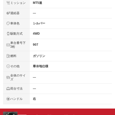
ミッション
MT5速
過給器
―
車体色
シルバー
駆動方式
4WD
車台番号下
907
3桁
燃料
ガソリン
その他
寒冷地仕様
全体のサイ
―
ズ
荷台寸法
―
ハンドル
右