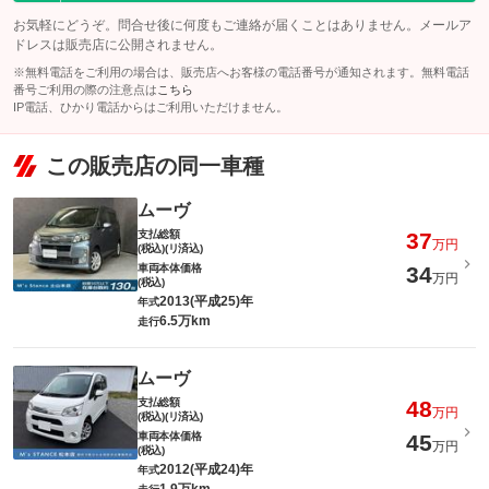
お気軽にどうぞ。問合せ後に何度もご連絡が届くことはありません。メールア
ドレスは販売店に公開されません。
※無料電話をご利用の場合は、販売店へお客様の電話番号が通知されます。無料電話
番号ご利用の際の注意点は
こちら
IP電話、ひかり電話からはご利用いただけません。
この販売店の同一車種
ムーヴ
支払総額
37
万円
(税込)(リ済込)
車両本体価格
34
万円
(税込)
2013(平成25)年
年式
6.5万km
走行
ムーヴ
支払総額
48
万円
(税込)(リ済込)
車両本体価格
45
万円
(税込)
2012(平成24)年
年式