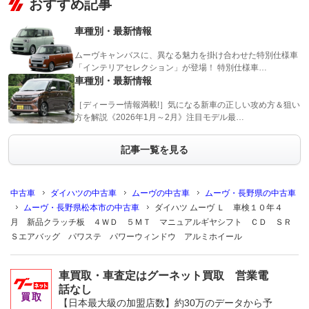
おすすめ記事
車種別・最新情報
ムーヴキャンバスに、異なる魅力を掛け合わせた特別仕様車
「インテリアセレクション」が登場！ 特別仕様車…
車種別・最新情報
［ディーラー情報満載!］気になる新車の正しい攻め方＆狙い
方を解説《2026年1月～2月》注目モデル最…
記事一覧を見る
中古車
ダイハツの中古車
ムーヴの中古車
ムーヴ・長野県の中古車
ムーヴ・長野県松本市の中古車
ダイハツ ムーヴ Ｌ 車検１０年４
月 新品クラッチ板 ４ＷＤ ５ＭＴ マニュアルギヤシフト ＣＤ ＳＲ
Ｓエアバッグ パワステ パワーウィンドウ アルミホイール
車買取・車査定はグーネット買取 営業電
話なし
【日本最大級の加盟店数】約30万のデータから予