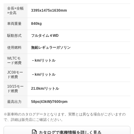
ダウンヒルアシストコントロール
アルミホイール
：装備なし
：装備なし
全長×全幅
3395x1475x1630mm
×全高
パワーウィンドウ
盗難防止システム
革シート
ハーフレザーシート
：装備あり
：装備あり
：装備なし
：装備なし
車両重量
840kg
アイドリングストップ
ドライブレコーダー
キーレス
LEDヘッドランプ
：装備なし
：装備なし
：装備なし
：装備なし
USB入力端子
Bluetooth接続
駆動形式
フルタイム４WD
HID(キセノンライト)
ポータブルナビ
：装備なし
：装備なし
：装備なし
：装備なし
100V電源
クリーンディーゼル
バックカメラ
ETC
使用燃料
無鉛レギュラーガソリン
：装備なし
：装備なし
：装備なし
：装備なし
センターデフロック
エアロ
スマートキー
：装備なし
WLTCモ
：装備なし
：装備なし
－km/リットル
ード燃費
レンタカーアップ
展示・試乗車
ローダウン
ランフラットタイヤ
：装備なし
：装備なし
：装備なし
：装備なし
JC08モー
－km/リットル
ド燃費
電動格納ミラー
パワーシート
3列シート
：装備あり
：装備なし
：装備なし
10/15モー
装備略号／用語解説
21.0km/リットル
ベンチシート
フルフラットシート
ド燃費
：装備なし
：装備あり
チップアップシート
オットマン
：装備なし
：装備なし
最高出力
58ps(43kW)/7600rpm
電動格納サードシート
シートヒーター
：装備なし
：装備なし
※新車時のカタログデータとなります。実際とは異なる場合がございますの
で、詳細は販売店にご確認ください。
ウォークスルー
後席モニター
：装備なし
：装備なし
電動リアゲート
フロントカメラ
カタログで車種情報を詳しく見る
：装備なし
：装備なし