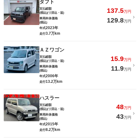
タフト
支払総額
137.5
万円
(税込)(リ済込・追)
車両本体価格
129.8
万円
(税込)
2023年
年式
3.7万km
走行
ＡＺワゴン
支払総額
15.9
万円
(税込)(リ済込・追)
車両本体価格
11.9
万円
(税込)
2006年
年式
13.2万km
走行
ハスラー
支払総額
48
万円
(税込)(リ済込・追)
車両本体価格
43
万円
(税込)
2015年
年式
8.2万km
走行