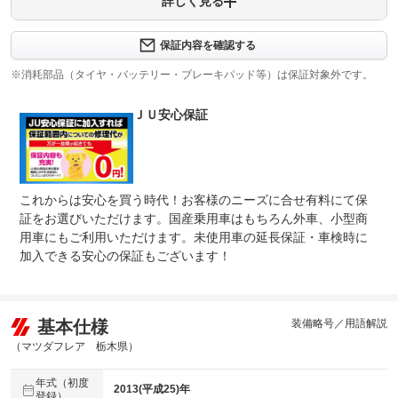
詳しく見る
保証項目
-
修理回数
-
保証内容を確認する
※消耗部品（タイヤ・バッテリー・ブレーキパッド等）は保証対象外です。
上限金額
-
ＪＵ安心保証
免責金
無し
保証修理
-
受付先
整備付 法定12ヶ月または法定24ヶ月点検整備付
これからは安心を買う時代！お客様のニーズに合せ有料にて保
法定整備
※車検なし・車検整備付の場合は法定24ヶ月点検整備付
※商用車は6ヶ月または12ヶ月点検整備付
証をお選びいただけます。国産乗用車はもちろん外車、小型商
用車にもご利用いただけます。未使用車の延長保証・車検時に
法定整備
-
加入できる安心の保証もございます！
について
基本仕様
装備略号／用語解説
（マツダフレア 栃木県）
年式（初度
2013(平成25)年
登録）