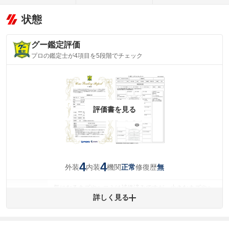
状態
グー鑑定評価
プロの鑑定士が4項目を5段階でチェック
評価書を見る
4
4
外装
内装
機関
修復歴
正常
無
気になるキズやヘコミは補修済みですが、小さなキズやヘ
外装
コミが残っています。
詳しく見る
(車両外装)
キズ・へこみについて問い合わせる
内装
気になる汚れ等が、部分的にあります。