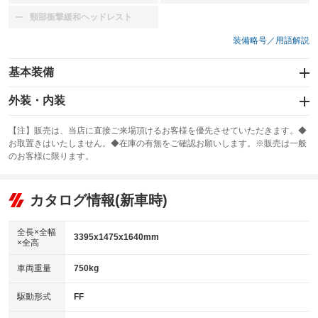
頸部衝撃緩和ヘッドレスト
：装備なし
装備略号／用語解説
基本装備
エアバッグ：運転席/助手席
外装・内装
：装備あり
スライドドア
カーナビ
：装備なし
：装備なし
【注】販売は、当店に直接ご来場頂けるお客様を優先させていただきます。◆
お取置きはいたしません。◆在庫の有無をご確認お願いします。※販売は一般
サンルーフ
ABS
TV
：装備なし
：装備あり
：装備なし
のお客様に限ります。
エアコン
Wエアコン
オーディオ：CDまたはCDチェンジャー
：装備あり
：装備なし
：装備あり
リフトアップ
パワーステアリング
カタログ情報(新車時)
ビジュアル
：装備なし
：装備あり
：装備なし
ダウンヒルアシストコントロール
アルミホイール：14インチ
：装備なし
：装備あり
全長×全幅
3395x1475x1640mm
×全高
パワーウィンドウ
盗難防止システム
革シート
ハーフレザーシート
：装備あり
：装備あり
：装備なし
：装備なし
車両重量
750kg
アイドリングストップ
ドライブレコーダー
キーレス
LEDヘッドランプ
：装備あり
：装備なし
：装備あり
：装備なし
USB入力端子
Bluetooth接続
駆動形式
FF
HID(キセノンライト)
ポータブルナビ
：装備なし
：装備なし
：装備なし
：装備なし