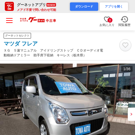
グーネットアプリ
RENEW
ダウンロード
アプリを開く
メアド不要で問い合わせ可能
0
お気に入り
閲覧履歴
グーネットセレクト
マツダ フレア
ＸＧ ５速マニュアル アイドリングストップ ＣＤオーディオ電
動格納ドアミラー 助手席下収納 キーレス（栃木県）
1
/36