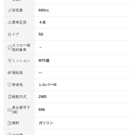
排気量
660cc
乗車定員
４名
ドア
5D
エコカー減
－
税対象車
ミッション
MT5速
過給器
―
車体色
シルバーＭ
駆動方式
2WD
車台番号下
698
3桁
燃料
ガソリン
その他