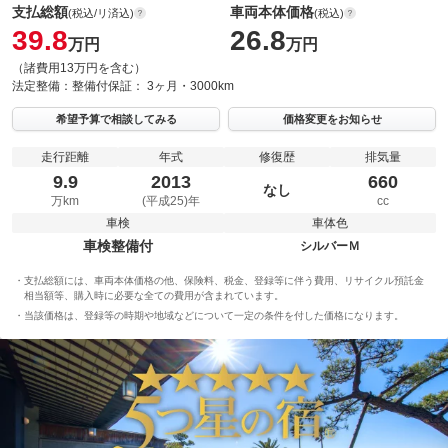
支払総額
車両本体価格
(税込/リ済込)
(税込)
39.8
26.8
万円
万円
（諸費用13万円を含む）
法定整備：
整備付
保証：
3ヶ月・3000km
希望予算で相談してみる
価格変更をお知らせ
走行距離
年式
修復歴
排気量
9.9
2013
660
なし
万km
(平成25)年
cc
車検
車体色
車検整備付
シルバーＭ
支払総額には、車両本体価格の他、保険料、税金、登録等に伴う費用、リサイクル預託金
相当額等、購入時に必要な全ての費用が含まれています。
当該価格は、登録等の時期や地域などについて一定の条件を付した価格になります。