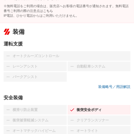
※無料電話をご利用の場合は、販売店へお客様の電話番号が通知されます。無料電話
番号ご利用の際の注意点は
こちら
IP電話、ひかり電話からはご利用いただけません。
装備
運転支援
オートクルーズコントロール
：装備なし
レーンアシスト
自動駐車システム
：装備なし
：装備なし
パークアシスト
：装備なし
装備略号／用語解説
安全装備
横滑り防止装置
衝突安全ボディ
：装備なし
：装備あり
衝突被害軽減システム
クリアランスソナー
：装備なし
：装備なし
オートマチックハイビーム
オートライト
：装備なし
：装備なし