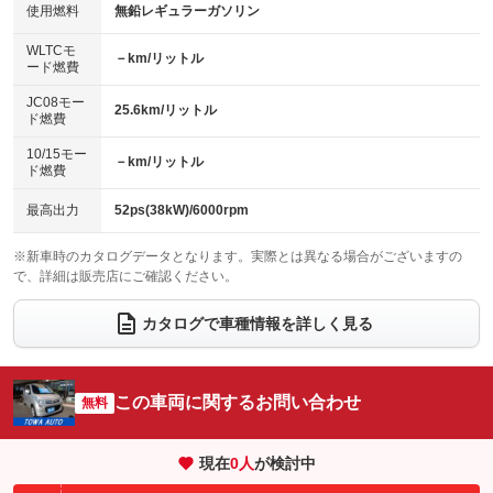
100V電源
クリーンディーゼル
バックカメラ
ETC
使用燃料
無鉛レギュラーガソリン
：装備なし
：装備なし
：装備なし
：装備なし
センターデフロック
エアロ
スマートキー
：装備なし
WLTCモ
：装備なし
：装備あり
－km/リットル
ード燃費
レンタカーアップ
展示・試乗車
ローダウン
ランフラットタイヤ
：装備なし
：装備なし
：装備なし
：装備なし
JC08モー
25.6km/リットル
ド燃費
電動格納ミラー
パワーシート
3列シート
：装備あり
：装備なし
：装備なし
10/15モー
装備略号／用語解説
－km/リットル
ベンチシート
フルフラットシート
ド燃費
：装備あり
：装備あり
チップアップシート
オットマン
：装備なし
：装備なし
最高出力
52ps(38kW)/6000rpm
電動格納サードシート
シートヒーター
：装備なし
：装備なし
※新車時のカタログデータとなります。実際とは異なる場合がございますの
で、詳細は販売店にご確認ください。
ウォークスルー
後席モニター
：装備なし
：装備なし
電動リアゲート
フロントカメラ
カタログで車種情報を詳しく見る
：装備なし
：装備なし
シートエアコン
全周囲カメラ
：装備なし
：装備なし
サイドカメラ
ルーフレール
この車両に関するお問い合わせ
：装備なし
無料
：装備なし
エアサスペンション
ヘッドライトウォッシャー
：装備なし
：装備なし
現在
0
人
が検討中
装備略号／用語解説