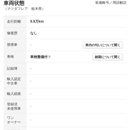
(内装状態)
車両状態
装備略号／用語解説
（マツダフレア 栃木県）
主要機関に不具合はありません。
機関
走行距離
9.9万km
詳細は鑑定書をご確認ください。
修復歴
修復歴
なし
※グー鑑定は保証サービスではございません。購入時は必ず現車をご確認
下さい。
禁煙車
-
車内の匂いについて聞く
※実際にお渡しするコンディションチェックシートにつきましては、形式
および表示項目が異なる場合がございます。
※グー鑑定の評価はあくまでも記載している鑑定日の鑑定結果となりま
車検
車検整備付
納期について聞く
?
す。車両情報等の詳細は各販売店へお問い合わせ下さい。
記録簿
-
輸入認定
-
中古車
輸入経路
-
登録済
-
未使用車
ワン
-
オーナー