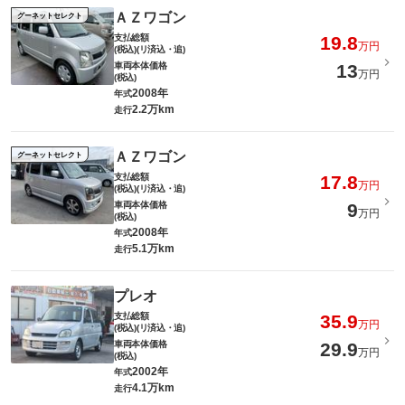
ＡＺワゴン
グーネットセレクト
支払総額
19.8
万円
(税込)(リ済込・追)
車両本体価格
13
万円
(税込)
2008年
年式
2.2万km
走行
ＡＺワゴン
グーネットセレクト
支払総額
17.8
万円
(税込)(リ済込・追)
車両本体価格
9
万円
(税込)
2008年
年式
5.1万km
走行
プレオ
支払総額
35.9
万円
(税込)(リ済込・追)
車両本体価格
29.9
万円
(税込)
2002年
年式
4.1万km
走行