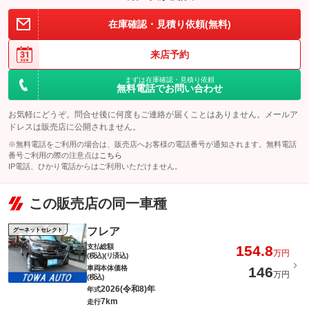
在庫確認・見積り依頼(無料)
来店予約
まずは在庫確認・見積り依頼
無料電話でお問い合わせ
お気軽にどうぞ。問合せ後に何度もご連絡が届くことはありません。メールア
ドレスは販売店に公開されません。
※無料電話をご利用の場合は、販売店へお客様の電話番号が通知されます。無料電話
番号ご利用の際の注意点は
こちら
IP電話、ひかり電話からはご利用いただけません。
この販売店の同一車種
フレア
グーネットセレクト
支払総額
154.8
万円
(税込)(リ済込)
車両本体価格
146
万円
(税込)
2026(令和8)年
年式
7km
走行