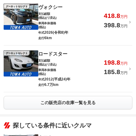
ヴォクシー
グーネットセレクト
支払総額
418.8
万円
(税込)(リ済込)
車両本体価格
398.8
万円
(税込)
2026(令和8)年
年式
6km
走行
ロードスター
グーネットセレクト
支払総額
198.8
万円
(税込)(リ済込)
車両本体価格
185.8
万円
(税込)
2012(平成24)年
年式
6.7万km
走行
この販売店の在庫一覧を見る
探している条件に近いクルマ