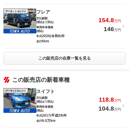
フレア
グーネットセレクト
支払総額
154.8
万円
(税込)(リ済込)
車両本体価格
146
万円
(税込)
2026(令和8)年
年式
6km
走行
この販売店の在庫一覧を見る
この販売店の新着車種
スイフト
グーネットセレクト
支払総額
118.8
万円
(税込)(リ済込)
車両本体価格
104.8
万円
(税込)
2017(平成29)年
年式
6.0万km
走行