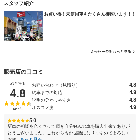
スタッフ紹介
お買い得！未使用車もたくさん御座います！！
メッセージをもっと見る
販売店の口コミ
総合評価
4.8
お問い合わせ（見積り）
（5点満点中）
4.8
4.8
納車までの対応
4.8
説明の分かりやすさ
4.9
オススメ度
467件
5.0
新車の相談を色々させて頂き自分好みの車を購入出来てありが
とうございました。これからもお世話になりますのでよろしく
お願...
もっと見る