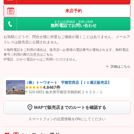
来店予約
まずは在庫確認・見積り依頼
無料電話でお問い合わせ
お気軽にどうぞ。問合せ後に何度もご連絡が届くことはありません。 メールア
ドレスは販売店に公開されません。
※無料電話をご利用の場合は、販売店へお客様の電話番号が通知されます。無料電話
番号ご利用の際の注意点は
こちら
IP電話、ひかり電話からはご利用いただけません。
詳細はこちら
（株）トーワオート 宇都宮西店【ＪＵ適正販売店】
4.8
467件
【STEP1】
認証画面でグーネットを友だち追加してから「許可する」ボタンを押
〒320-0851 栃木県宇都宮市鶴田町２０２０－１
します
MAPで販売店までのルートを確認する
【STEP2】
トーク画面で
ボタンをタップして問い合わせを
完了してください。
スマートフォンの位置情報をONにしてください
こちら