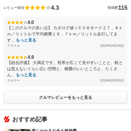
4.3
115
レビュー総合
投稿数
4.0
【このクルマの良い点】 カタログ値ＪＣ０８モード２７．８ｋ
ｍ／リットルで平均燃費１８．７ｋｍ／リットル走行してま
す...
もっと見る
アラスカ
2024年04月30日
4.9
【総合評価】 大満足です。視界が広くて見やすいことと、軽と
は思えないぐらい広い空間と、燃費のいいところと、たくさ
ん...
もっと見る
マルマー
2014年03月05日
クルマレビューをもっと見る
おすすめ記事
車にかかるお金＆維持費