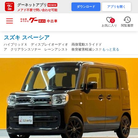
グーネットアプリ
RENEW
ダウンロード
アプリを開く
メアド不要で問い合わせ可能
0
お気に入り
閲覧履歴
スズキ スペーシア
ハイブリッドＸ ディスプレイオーディオ 両側電動スライドド
ア クリアランスソナー レーンアシスト 衝突被害軽減システ
もっと見る
ム オートライト スマートキー アイドリングストップ 電動格
納ミラー シートヒーター ベンチシート（福井県）