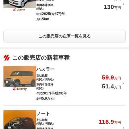
車両本体価格
130
万円
(税込)
2025(令和7)年
年式
5km
走行
この販売店の在庫一覧を見る
この販売店の新着車種
ハスラー
支払総額
59.9
万円
(税込)(リ済込)
車両本体価格
51.4
万円
(税込)
2017(平成29)年
年式
5.9万km
走行
ノート
支払総額
116.9
万円
(税込)(リ済込)
車両本体価格