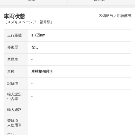
車両状態
装備略号／用語解説
（スズキスペーシア 福井県）
走行距離
1.7万km
修復歴
なし
禁煙車
-
車検
車検整備付
?
記録簿
-
輸入認定
-
中古車
輸入経路
-
登録済
-
未使用車
ワン