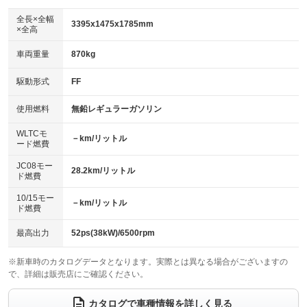
ダウンヒルアシストコントロール
アルミホイール：アルミホイール
：装備なし
：装備あり
全長×全幅
3395x1475x1785mm
×全高
パワーウィンドウ
盗難防止システム
革シート
ハーフレザーシート
：装備あり
：装備あり
：装備なし
：装備なし
車両重量
870kg
アイドリングストップ
ドライブレコーダー
キーレス
LEDヘッドランプ
：装備あり
：装備なし
：装備あり
：装備なし
USB入力端子
Bluetooth接続
駆動形式
FF
HID(キセノンライト)
ポータブルナビ
：装備なし
：装備あり
：装備なし
：装備なし
100V電源
クリーンディーゼル
バックカメラ
ETC
使用燃料
無鉛レギュラーガソリン
：装備なし
：装備なし
：装備なし
：装備なし
センターデフロック
エアロ
スマートキー
：装備なし
WLTCモ
：装備なし
：装備あり
－km/リットル
ード燃費
レンタカーアップ
展示・試乗車
ローダウン
ランフラットタイヤ
：装備なし
：装備なし
：装備なし
：装備なし
JC08モー
28.2km/リットル
ド燃費
電動格納ミラー
パワーシート
3列シート
：装備なし
：装備なし
：装備なし
10/15モー
装備略号／用語解説
－km/リットル
ベンチシート
フルフラットシート
ド燃費
：装備あり
：装備あり
チップアップシート
オットマン
：装備なし
：装備なし
最高出力
52ps(38kW)/6500rpm
電動格納サードシート
シートヒーター
：装備なし
：装備あり
※新車時のカタログデータとなります。実際とは異なる場合がございますの
で、詳細は販売店にご確認ください。
ウォークスルー
後席モニター
：装備なし
：装備なし
電動リアゲート
フロントカメラ
カタログで車種情報を詳しく見る
：装備なし
：装備なし