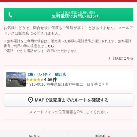
まずは在庫確認・見積り依頼
無料電話でお問い合わせ
お気軽にどうぞ。問合せ後に何度もご連絡が届くことはありません。 メールア
ドレスは販売店に公開されません。
※無料電話をご利用の場合は、販売店へお客様の電話番号が通知されます。無料電話
番号ご利用の際の注意点は
こちら
IP電話、ひかり電話からはご利用いただけません。
詳細はこちら
（株）リバティ 鯖江店
4.5
6件
【STEP1】
認証画面でグーネットを友だち追加してから「許可する」ボタンを押
〒916-0016 福井県鯖江市神中町二丁目９番２７号
します
MAPで販売店までのルートを確認する
【STEP2】
トーク画面で
ボタンをタップして問い合わせを
完了してください。
スマートフォンの位置情報をONにしてください
こちら
装備
販売店