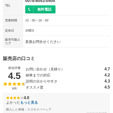
0078-6043-0404
TEL
無料電話
営業時間
10：00～18：00
定休日
水曜日
販売可能エ
直接お問合せください
リア
販売店の口コミ
総合評価
4.7
お問い合わせ（見積り）
（5点満点中）
4.5
4.2
納車までの対応
4.3
説明の分かりやすさ
4.5
オススメ度
6件
4.0
よかった
もっと見る
購入した車種：スズキスペーシア