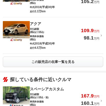
105.2
万円
(税込)
2018(平成30)年
年式
2.3万km
走行
アクア
支払総額
109.9
万円
(税込)(リ済込)
車両本体価格
98.1
万円
(税込)
2018(平成30)年
年式
4.5万km
走行
この販売店の在庫一覧を見る
探している条件に近いクルマ
スペーシアカスタム
支払総額
167.9
万円
(税込)(リ済込・追)
車両本体価格
160.1
万円
(税込)