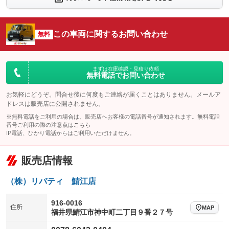
シートエアコン
全周囲カメラ
：装備なし
：装備なし
サイドカメラ
ルーフレール
この車両に関するお問い合わせ
：装備なし
無料
：装備なし
エアサスペンション
ヘッドライトウォッシャー
：装備なし
：装備なし
装備略号／用語解説
まずは在庫確認・見積り依頼
無料電話でお問い合わせ
お気軽にどうぞ。問合せ後に何度もご連絡が届くことはありません。メールア
ドレスは販売店に公開されません。
※無料電話をご利用の場合は、販売店へお客様の電話番号が通知されます。無料電話
番号ご利用の際の注意点は
こちら
IP電話、ひかり電話からはご利用いただけません。
販売店情報
（株）リバティ 鯖江店
916-0016
住所
MAP
福井県鯖江市神中町二丁目９番２７号