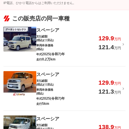
IP電話、ひかり電話からはご利用いただけません。
この販売店の同一車種
スペーシア
グーネットセレクト
支払総額
129.9
万円
(税込)(リ済込)
車両本体価格
121.4
万円
(税込)
2025(令和7)年
年式
0.2万km
走行
スペーシア
支払総額
129.9
万円
(税込)(リ済込)
車両本体価格
121.3
万円
(税込)
2025(令和7)年
年式
5km
走行
スペーシア
支払総額
138.9
万円
(税込)(リ済込)