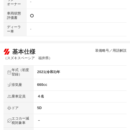
-
オーナー
車両状態
評価書
ディーラ
-
ー車
基本仕様
装備略号／用語解説
（スズキスペーシア 福井県）
年式（初度
2021(令和3)年
登録）
排気量
660cc
乗車定員
４名
ドア
5D
エコカー減
－
税対象車