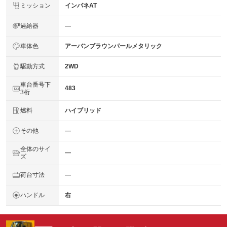
ミッション
インパネAT
過給器
―
車体色
アーバンブラウンパールメタリック
駆動方式
2WD
車台番号下
483
3桁
燃料
ハイブリッド
その他
―
全体のサイ
―
ズ
荷台寸法
―
ハンドル
右