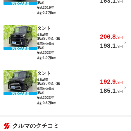
163.1
万円
(税込)
2019年
年式
2.7万km
走行
タント
支払総額
206.8
万円
(税込)(リ済込・追)
車両本体価格
198.1
万円
(税込)
2023年
年式
1.0万km
走行
タント
支払総額
192.9
万円
(税込)(リ済込・追)
車両本体価格
185.1
万円
(税込)
2023年
年式
0.6万km
走行
クルマのクチコミ