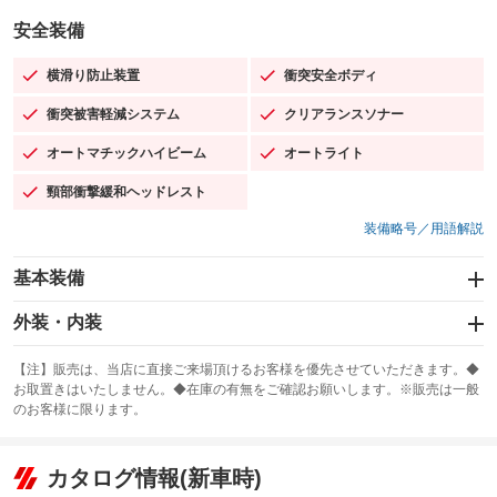
安全装備
横滑り防止装置
衝突安全ボディ
：装備あり
：装備あり
衝突被害軽減システム
クリアランスソナー
：装備あり
：装備あり
オートマチックハイビーム
オートライト
：装備あり
：装備あり
頸部衝撃緩和ヘッドレスト
：装備あり
装備略号／用語解説
基本装備
エアバッグ：運転席/助手席/サイド
外装・内装
：装備あり
スライドドア：両面電動
カーナビ
：装備あり
：装備なし
【注】販売は、当店に直接ご来場頂けるお客様を優先させていただきます。◆
お取置きはいたしません。◆在庫の有無をご確認お願いします。※販売は一般
サンルーフ
ABS
TV
：装備なし
：装備あり
：装備なし
のお客様に限ります。
エアコン
Wエアコン
オーディオ：CDまたはCDチェンジャー
：装備あり
：装備なし
：装備あり
リフトアップ
パワーステアリング
カタログ情報(新車時)
ビジュアル：-／DVD再生
：装備なし
：装備あり
：装備あり