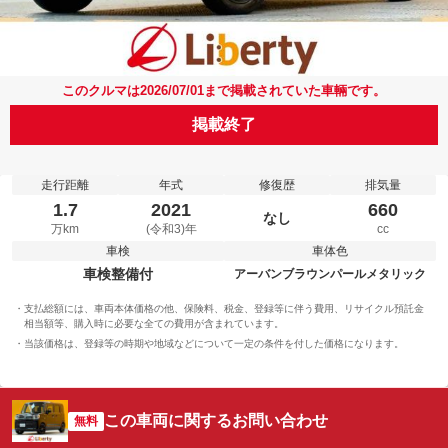
このクルマは2026/07/01まで掲載されていた車輛です。
掲載終了
走行距離
年式
修復歴
排気量
1.7
2021
660
なし
万km
(令和3)年
cc
車検
車体色
車検整備付
アーバンブラウンパールメタリック
支払総額には、車両本体価格の他、保険料、税金、登録等に伴う費用、リサイクル預託金
相当額等、購入時に必要な全ての費用が含まれています。
当該価格は、登録等の時期や地域などについて一定の条件を付した価格になります。
この車両に関するお問い合わせ
無料