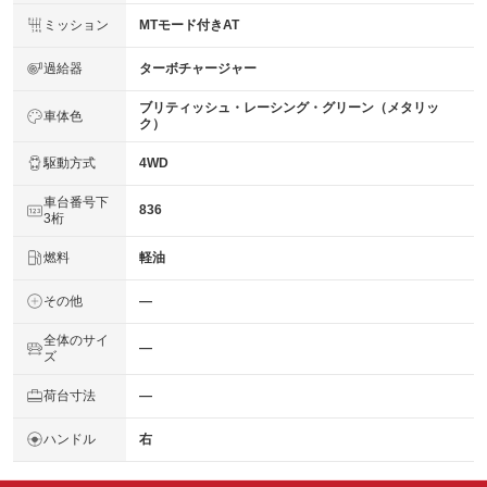
ミッション
MTモード付きAT
過給器
ターボチャージャー
ブリティッシュ・レーシング・グリーン（メタリッ
車体色
ク）
駆動方式
4WD
車台番号下
836
3桁
燃料
軽油
その他
―
全体のサイ
―
ズ
荷台寸法
―
ハンドル
右