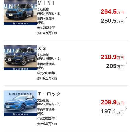
ＭＩＮＩ
支払総額
264.5
万円
(税込)(リ済込・追)
車両本体価格
250.5
万円
(税込)
2021年
年式
4.9万km
走行
Ｘ３
支払総額
218.9
万円
(税込)(リ済込・追)
車両本体価格
205
万円
(税込)
2018年
年式
6.1万km
走行
Ｔ－ロック
支払総額
209.9
万円
(税込)(リ済込・追)
車両本体価格
197.1
万円
(税込)
2022年
年式
4.8万km
走行