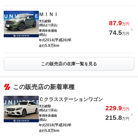
ＭＩＮＩ
支払総額
87.9
万円
(税込)(リ済込)
車両本体価格
74.5
万円
(税込)
2014(平成26)年
年式
5.9万km
走行
この販売店の在庫一覧を見る
この販売店の新着車種
Ｃクラスステーションワゴン
支払総額
229.9
万円
(税込)(リ済込)
車両本体価格
215.8
万円
(税込)
2018(平成30)年
年式
5.8万km
走行