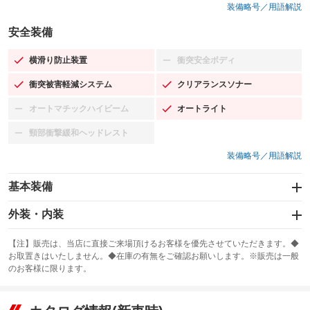
装備略号／用語解説
安全装備
横滑り防止装置
衝突安全ボディ
：装備あり
：装備なし
衝突被害軽減システム
クリアランスソナー
：装備あり
：装備あり
オートマチックハイビーム
オートライト
：装備なし
：装備あり
頸部衝撃緩和ヘッドレスト
：装備なし
装備略号／用語解説
基本装備
エアバッグ：運転席/助手席/サイド
外装・内装
：装備あり
スライドドア
カーナビ：HDDナビ
：装備なし
：装備あり
【注】販売は、当店に直接ご来場頂けるお客様を優先させていただきます。◆
お取置きはいたしません。◆在庫の有無をご確認お願いします。※販売は一般
サンルーフ
ABS
TV
：装備なし
：装備あり
：装備なし
のお客様に限ります。
エアコン
Wエアコン
オーディオ
：装備あり
：装備なし
：装備なし
リフトアップ
パワーステアリング