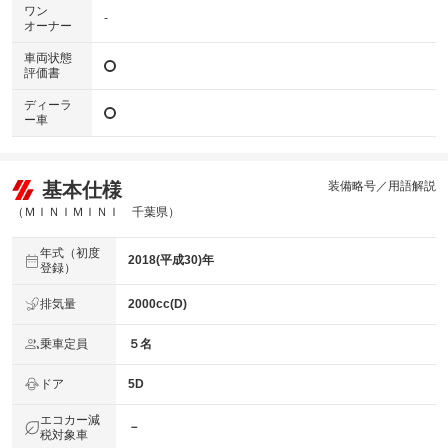
ワン
-
オーナー
車両状態
評価書
ディーラ
ー車
基本仕様
装備略号／用語解説
（ＭＩＮＩＭＩＮＩ 千葉県）
年式（初度
2018(平成30)年
登録）
排気量
2000cc(D)
乗車定員
５名
ドア
5D
エコカー減
－
税対象車