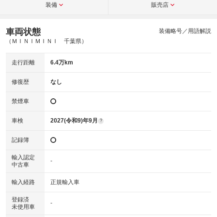
装備
販売店
車両状態
装備略号／用語解説
（ＭＩＮＩＭＩＮＩ 千葉県）
走行距離
6.4万km
修復歴
なし
禁煙車
車検
2027(令和9)年9月
?
記録簿
輸入認定
-
中古車
輸入経路
正規輸入車
登録済
-
未使用車