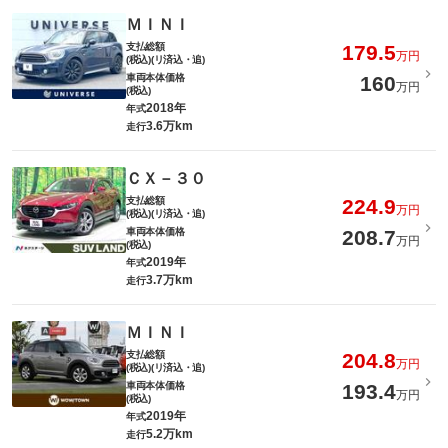
ＭＩＮＩ
支払総額
179.5
万円
(税込)(リ済込・追)
車両本体価格
160
万円
(税込)
2018年
年式
3.6万km
走行
ＣＸ－３０
支払総額
224.9
万円
(税込)(リ済込・追)
車両本体価格
208.7
万円
(税込)
2019年
年式
3.7万km
走行
ＭＩＮＩ
支払総額
204.8
万円
(税込)(リ済込・追)
車両本体価格
193.4
万円
(税込)
2019年
年式
5.2万km
走行