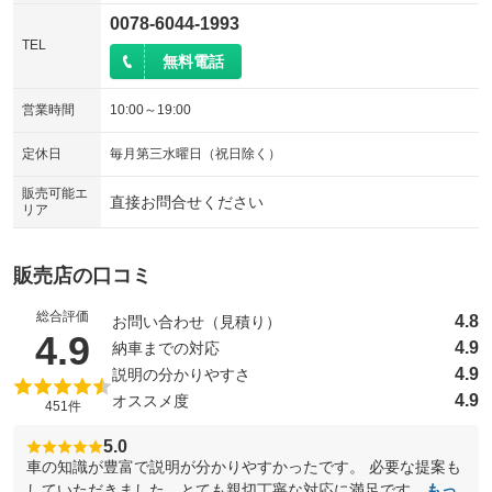
0078-6044-1993
TEL
無料電話
営業時間
10:00～19:00
定休日
毎月第三水曜日（祝日除く）
販売可能エ
直接お問合せください
リア
販売店の口コミ
総合評価
4.8
お問い合わせ（見積り）
（5点満点中）
4.9
4.9
納車までの対応
4.9
説明の分かりやすさ
4.9
オススメ度
451件
5.0
車の知識が豊富で説明が分かりやすかったです。 必要な提案も
していただきました。とても親切丁寧な対応に満足です。
もっ