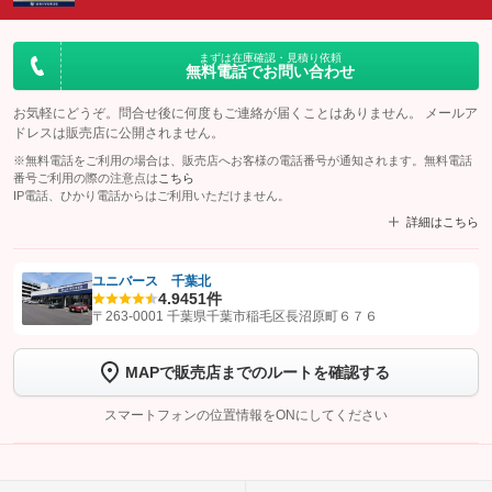
まずは在庫確認・見積り依頼
無料電話でお問い合わせ
お気軽にどうぞ。問合せ後に何度もご連絡が届くことはありません。 メールア
ドレスは販売店に公開されません。
※無料電話をご利用の場合は、販売店へお客様の電話番号が通知されます。無料電話
番号ご利用の際の注意点は
こちら
IP電話、ひかり電話からはご利用いただけません。
詳細はこちら
ユニバース 千葉北
4.9
451件
【STEP1】
認証画面でグーネットを友だち追加してから「許可する」ボタンを押
〒263-0001 千葉県千葉市稲毛区長沼原町６７６
します
MAPで販売店までのルートを確認する
【STEP2】
トーク画面で
ボタンをタップして問い合わせを
完了してください。
スマートフォンの位置情報をONにしてください
こちら