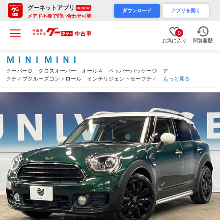
グーネットアプリ
RENEW
ダウンロード
アプリを開く
メアド不要で問い合わせ可能
0
お気に入り
閲覧履歴
ＭＩＮＩ ＭＩＮＩ
クーパーＤ クロスオーバー オール４ ペッパーパッケージ ア
クティブクルーズコントロール インテリジェントセーフティ 純
もっと見る
正ナビ バックカメラ パークディスタンスコントロール 電動リ
アゲート ＬＥＤヘッドライト シートヒーター（千葉県）