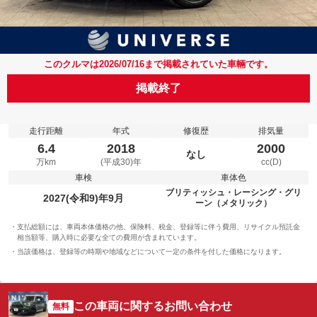
このクルマは2026/07/16まで掲載されていた車輛です。
掲載終了
走行距離
年式
修復歴
排気量
6.4
2018
2000
なし
万km
(平成30)年
cc(D)
車検
車体色
ブリティッシュ・レーシング・グリ
2027(令和9)年9月
ーン（メタリック）
支払総額には、車両本体価格の他、保険料、税金、登録等に伴う費用、リサイクル預託金
相当額等、購入時に必要な全ての費用が含まれています。
当該価格は、登録等の時期や地域などについて一定の条件を付した価格になります。
この車両に関するお問い合わせ
無料