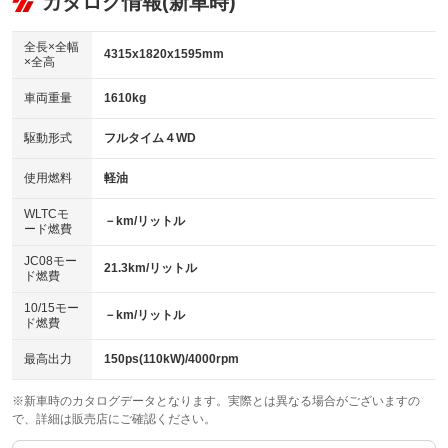
カタログ情報(新車時)
ビジュアル
：装備なし
：装備あり
：装備なし
ダウンヒルアシストコントロール
アルミホイール：18インチ
：装備なし
：装備あり
全長×全幅
4315x1820x1595mm
×全高
パワーウィンドウ
盗難防止システム
革シート
ハーフレザーシート
：装備あり
：装備あり
：装備なし
：装備なし
車両重量
1610kg
アイドリングストップ
ドライブレコーダー
キーレス
LEDヘッドランプ
：装備あり
：装備なし
：装備あり
：装備あり
USB入力端子
Bluetooth接続
駆動形式
フルタイム４WD
HID(キセノンライト)
ポータブルナビ
：装備あり
：装備あり
：装備なし
：装備なし
100V電源
クリーンディーゼル
バックカメラ
ETC
使用燃料
軽油
：装備なし
：装備なし
：装備あり
：装備あり
センターデフロック
エアロ
スマートキー
：装備なし
WLTCモ
：装備なし
：装備あり
－km/リットル
ード燃費
レンタカーアップ
展示・試乗車
ローダウン
ランフラットタイヤ
：装備なし
：装備なし
：装備なし
：装備なし
JC08モー
21.3km/リットル
ド燃費
電動格納ミラー
パワーシート
3列シート
：装備あり
：装備なし
：装備なし
10/15モー
装備略号／用語解説
－km/リットル
ベンチシート
フルフラットシート
ド燃費
：装備なし
：装備なし
チップアップシート
オットマン
：装備なし
：装備なし
最高出力
150ps(110kW)/4000rpm
電動格納サードシート
シートヒーター
：装備なし
：装備あり
※新車時のカタログデータとなります。実際とは異なる場合がございますの
で、詳細は販売店にご確認ください。
ウォークスルー
後席モニター
：装備なし
：装備なし