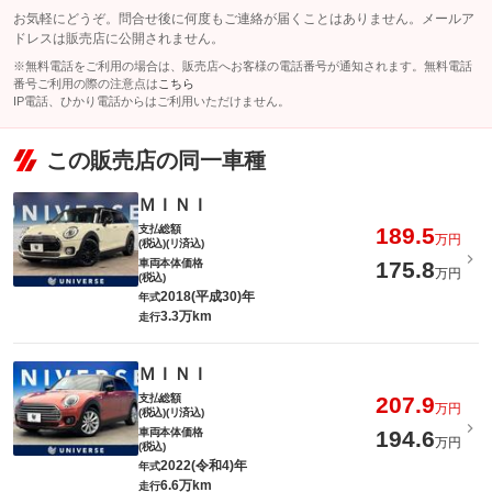
お気軽にどうぞ。問合せ後に何度もご連絡が届くことはありません。メールア
ドレスは販売店に公開されません。
※無料電話をご利用の場合は、販売店へお客様の電話番号が通知されます。無料電話
番号ご利用の際の注意点は
こちら
IP電話、ひかり電話からはご利用いただけません。
この販売店の同一車種
ＭＩＮＩ
支払総額
189.5
万円
(税込)(リ済込)
車両本体価格
175.8
万円
(税込)
2018(平成30)年
年式
3.3万km
走行
ＭＩＮＩ
支払総額
207.9
万円
(税込)(リ済込)
車両本体価格
194.6
万円
(税込)
2022(令和4)年
年式
6.6万km
走行