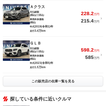
Ａクラス
支払総額
228.2
万円
(税込)(リ済込)
車両本体価格
215.4
万円
(税込)
2019(令和1)年
年式
3.4万km
走行
ＧＬＢ
支払総額
598.2
万円
(税込)(リ済込)
車両本体価格
585
万円
(税込)
2023(令和5)年
年式
1.5万km
走行
この販売店の在庫一覧を見る
探している条件に近いクルマ