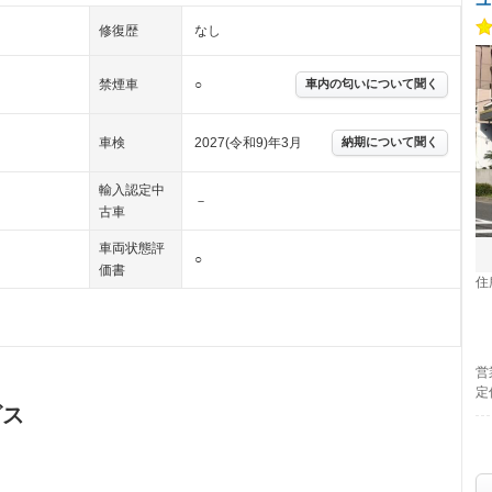
修復歴
なし
禁煙車
○
車内の匂いについて聞く
車検
2027(令和9)年3月
納期について聞く
輸入認定中
－
古車
車両状態評
○
価書
住
営
定
ビス