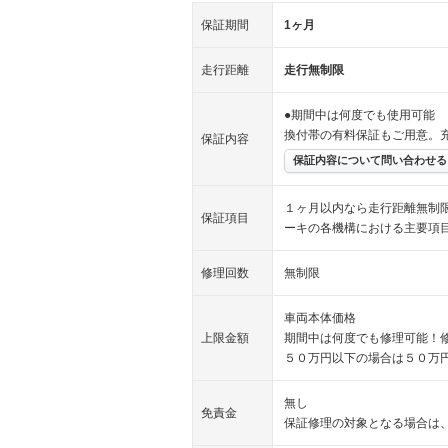
保証期間
1ヶ月
走行距離
走行無制限
●期間中は何度でも使用可能 
換付帯の有料保証もご用意。
保証内容
保証内容について問い合わせる
１ヶ月以内なら走行距離無制
保証項目
ーキの各機構における主要項
修理回数
無制限
車両本体価格
上限金額
期間中は何度でも修理可能！
５０万円以下の場合は５０万
無し
免責金
保証修理の対象となる場合は