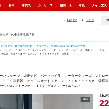
店
新車
車買取
カーリース
整備工場
車検
タイヤ交換
English
ヘルプ
お
（愛知県）の中古車販売情報
クラブマン・愛知県の中古車
クラブマン・愛知県名古屋市名東区の中古車
ペッパーパッケージ 純正ナビ バックカメラ レーダークルーズコントロール 前後コーナーセン
Ｃ車載器 デュアルオートエアコン ｂｌｕｅｔｏｏｈ 禁煙車
ーパッケージ 純正ナビ バックカメラ レーダークルーズコントロー
 ＥＴＣ車載器 デュアルオートエアコン ｂｌｕｅｔｏｏｈ 禁煙車
ンテリジェントセーフティ ＥＴＣ デュアルオートエアコン
支払総
1
/82
22