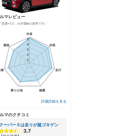
ルマレビュー
「普通=3.0」が評価軸の基準です）
外装
外装
5
5
4
4
価格
価格
内装
内装
3
3
2
2
1
1
装備
装備
走行
走行
乗り心地
乗り心地
燃費
燃費
評価詳細を見る
ルマのクチコミ
クーパーＳは走りが超ゴキゲン
3.7