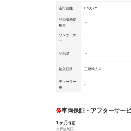
走行距離
6.9万km
登録済未使
－
用車
ワンオーナ
－
ー
記録簿
－
輸入経路
正規輸入車
ディーラー
○
車
車両保証・アフターサー
1ヶ月
保証
走行無制限