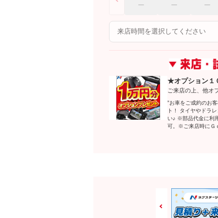
★オプション１
ご来店の上、他オ
”お車をご成約のお
ト！ タイヤやドラ
い♪ ※部品代金に
可。※ご来店時にＧ