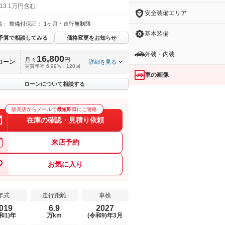
13.1万円含む
安全装備エリア
備：
整備付
保証：
1ヶ月・走行無制限
基本装備
予算で相談してみる
価格変更をお知らせ
外装・内装
16,800
月々
円
ローン
詳細を見る
実質年率 6.99%・120回
車の画像
ローンについて相談する
販売店からメールで
最短即日
にご連絡
在庫の確認・見積り依頼
来店予約
お気に入り
年式
走行距離
車検
019
6.9
2027
和1)年
万km
(令和9)年3月