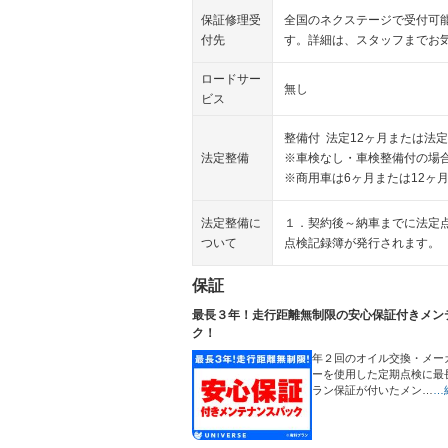
保証修理受
全国のネクステージで受付可
付先
す。詳細は、スタッフまでお
ロードサー
無し
ビス
整備付 法定12ヶ月または法定
法定整備
※車検なし・車検整備付の場合
※商用車は6ヶ月または12ヶ
法定整備に
１．契約後～納車までに法定
ついて
点検記録簿が発行されます。
保証
最長３年！走行距離無制限の安心保証付きメン
ク！
年２回のオイル交換・メー
ーを使用した定期点検に最
ラン保証が付いたメン…
…