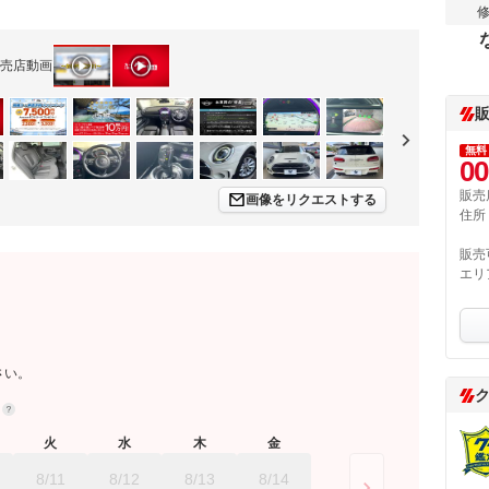
売店動画
無料
00
販売
画像をリクエストする
住所
販売
エリ
さい。
約
火
水
木
金
8/11
8/12
8/13
8/14