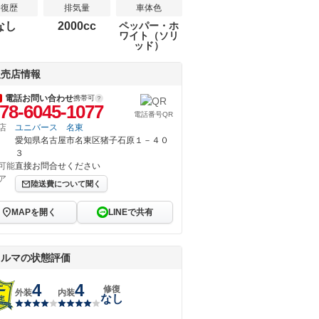
修復歴
排気量
車体色
なし
2000cc
ペッパー・ホ
ワイト（ソリ
ッド）
販売店情報
電話お問い合わせ
携帯可
78-6045-1077
電話番号QR
店
ユニバース 名東
愛知県名古屋市名東区猪子石原１－４０
３
可能
直接お問合せください
ア
陸送費について聞く
MAPを開く
LINEで共有
クルマの状態評価
4
4
修復
外装
内装
なし