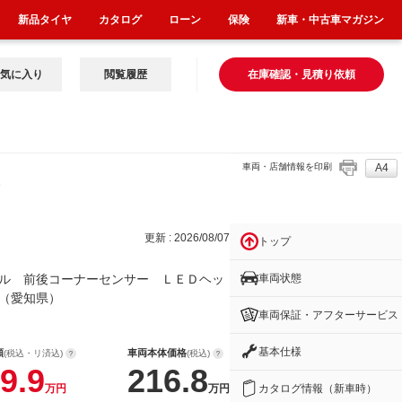
新品タイヤ
カタログ
ローン
保険
新車・中古車マガジン
気に入り
閲覧履歴
在庫確認・見積り依頼
車両・店舗情報を印刷
A4
サー
更新 : 2026/08/07
トップ
車両状態
ル 前後コーナーセンサー ＬＥＤヘッ
（愛知県）
車両保証・アフターサービス
基本仕様
額
車両本体価格
(税込・リ済込)
(税込)
9.9
216.8
カタログ情報（新車時）
万円
万円