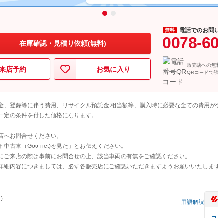
電話でのお問
無料
0078-6
在庫確認・見積り依頼(無料)
販売店への無
来店予約
お気に入り
QRコードで
金、登録等に伴う費用、リサイクル預託金 相当額等、購入時に必要な全ての費用が
一定の条件を付した価格になります。
店へお問合せください。
古車（Goo-net)を見た」とお伝えください。
にご来店の際は事前にお問合せの上、該当車両の有無をご確認ください。
詳細内容につきましては、必ず各販売店にご確認いただきますようお願いいたしま
県）
用語解説
ユ