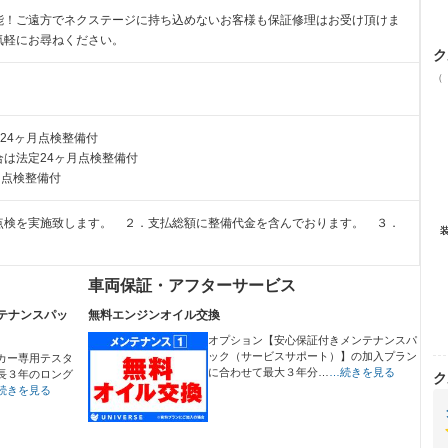
能！ご遠方でネクステージに持ち込めないお客様も保証修理はお受け頂けま
気軽にお尋ねください。
ク
（
24ヶ月点検整備付
は法定24ヶ月点検整備付
月点検整備付
点検を実施致します。 ２．支払総額に整備代金を含んでおります。 ３．
車両保証・アフターサービス
テナンスパッ
無料エンジンオイル交換
オプション【安心保証付きメンテナンスパ
ック（サービスサポート）】の加入プラン
カー専用テスタ
に合わせて最大３年分…
…続きを見る
長３年のロング
ク
続きを見る