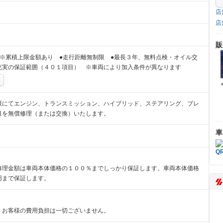
店
店
販
※累積上限金額あり ●走行距離無制限 ●最長３年、無料点検・オイル交
充実の保証範囲（４０１項目） ※車両により加入条件が異なります
限にてエンジン、トランスミッション、ハイブリッド、ステアリング、ブレ
目を無償修理（または交換）いたします。
車
修理金額は車両本体価格の１００％までしっかり保証します。車両本体価格
円まで保証します。
、お客様の費用負担は一切ございません。