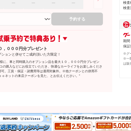
検査
検査
予約する
期間
保証費
０，０００円分プレゼント
※グ
プションと併せてご成約頂いた方限定！
※一
客様に、車と同時購入のオプション品を最大１０，０００円分プレゼン
は販
レコの購入などにお役立ていただき、快適なカーライフをお楽しみくださ
利用可。工賃・保証・諸費用等は適用対象外。※他クーポンとの併用不
ｏｏネットの来店クーポンを見た、とお伝えください。”