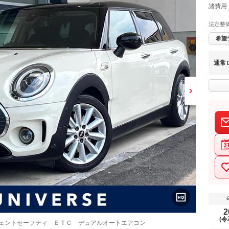
諸費用 
法定整
希望
通常
2
(令
ジェントセーフティ ＥＴＣ デュアルオートエアコン