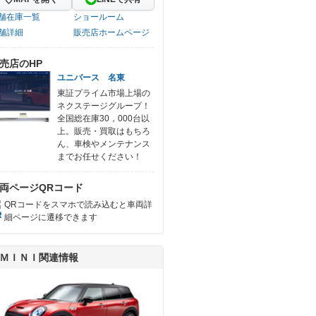
舗在庫一覧
ショールーム
舗詳細
販売店ホームページ
売店のHP
ユニバース 名東
東証プライム市場上場の
ネクステージグループ！
全国総在庫30，000台以
上。販売・買取はもちろ
ん、車検やメンテナンス
までお任せください！
両ページQRコード
QRコードをスマホで読み込むと車両詳
細ページに遷移できます
ＭＩＮＩ関連情報