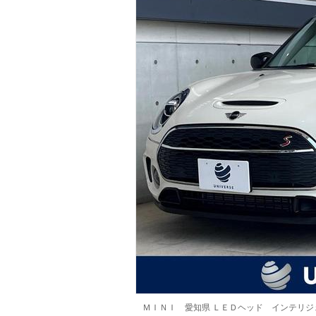
マガジン
車カタログ
自動車ローン
保険
レビュー
価格相場
教習所
用語集
ＭＩＮＩ 愛知県 ＬＥＤヘッド インテリ