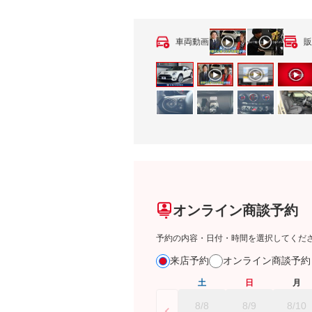
車両動画
販
オンライン商談予約
予約の内容・日付・時間を選択してくだ
来店予約
オンライン商談予
土
日
月
8/8
8/9
8/10