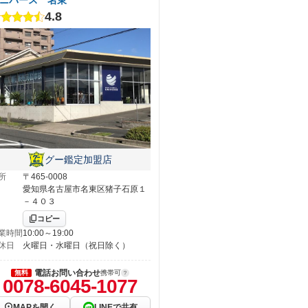
4.8
グー鑑定加盟店
所
〒465-0008
愛知県名古屋市名東区猪子石原１
－４０３
コピー
業時間
10:00～19:00
休日
火曜日・水曜日（祝日除く）
電話お問い合わせ
無料
携帯可
0078-6045-1077
MAPを開く
LINEで共有