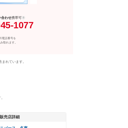
い合わせ
携帯可
045-1077
料電話番号を
読み取れます。
含まれています。
す。
販売店詳細
ニバース 名東