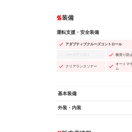
装備
運転支援・安全装備
アダプティブクルーズコントロール
パークアシスト
横滑り防
－
オートマ
クリアランスソナー
ム
基本装備
外装・内装
エアバッグ：運転席/助手席/サイド
ABS
エアコン
カーナビ：メモリーナビ他
ダウンヒルアシストコントロール
－