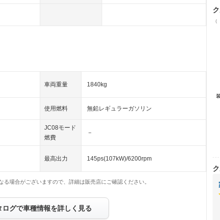
ク
（
車両重量
1840kg
使用燃料
無鉛レギュラーガソリン
JC08モード
－
燃費
最高出力
145ps(107kW)/6200rpm
ク
なる場合がございますので、詳細は販売店にご確認ください。
タログで車種情報を詳しく見る