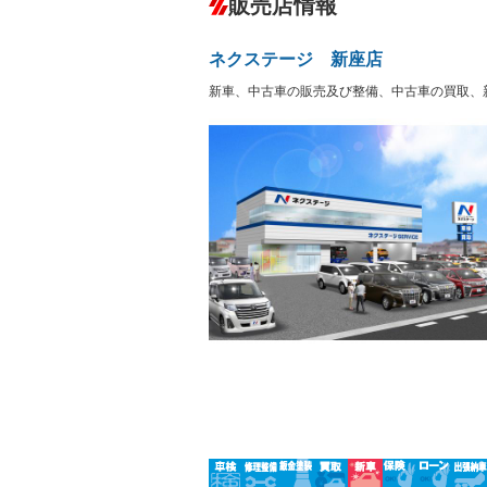
販売店情報
オーディオ：CDまたはCDチェンジャー
サーバー
盗難防止システム
アイドリ
ヘッドライトウォッシャ
革シート
－
－
ネクステージ 新座店
ー
Bluetooth接続
100V電源
－
新車、中古車の販売及び整備、中古車の買取、
LEDヘッドランプ
HID(キ
－
レンタカーアップ
展示・試
－
－
ETC
エアロ
－
ランフラットタイヤ
パワーシ
－
－
フルフラットシート
チップア
－
－
シートヒーター
ウォーク
フロントカメラ
シートエ
－
ルーフレール
エアサス
－
－