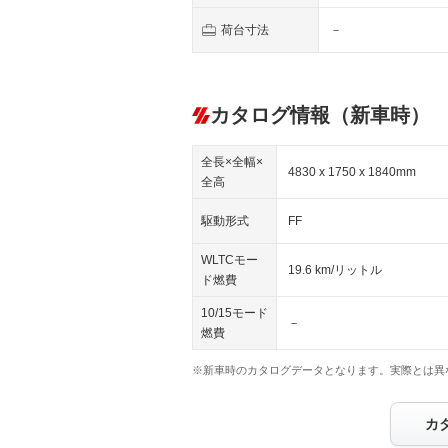
荷台寸法
－
カタログ情報（新車時）
全長×全幅×
4830 x 1750 x 1840mm
全高
駆動形式
FF
WLTCモー
19.6 km/リットル
ド燃費
10/15モード
－
燃費
※新車時のカタログデータとなります。実際とは異
カ