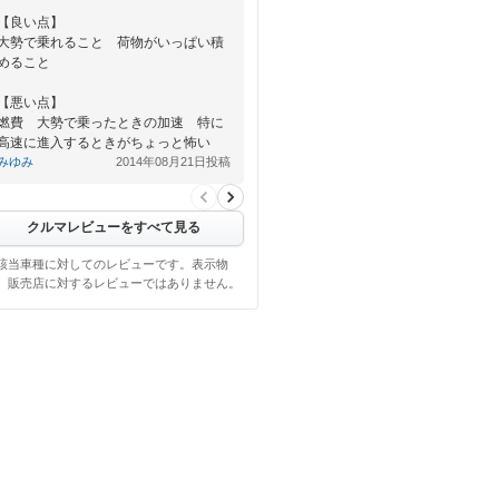
【良い点】
大勢で乗れること 荷物がいっぱい積
めること
【悪い点】
燃費 大勢で乗ったときの加速 特に
高速に進入するときがちょっと怖い
あと坂道の加速
みゆみ
2014年08月21日投稿
クルマレビューをすべて見る
該当車種に対してのレビューです。表示物
、販売店に対するレビューではありません。