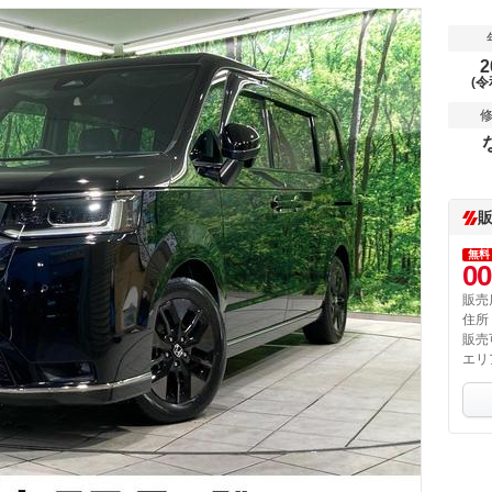
2
(令
無料
00
販売
住所
販売
エリ