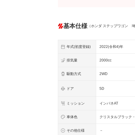
基本仕様
（ホンダ ステップワゴン 
年式(初度登録)
2022(令和4)年
排気量
2000cc
駆動方式
2WD
ドア
5D
ミッション
インパネAT
車体色
クリスタルブラック
その他仕様
－