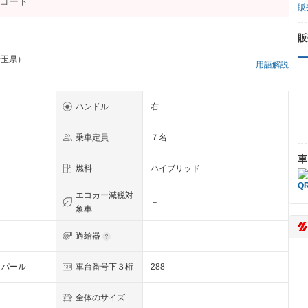
販
販
埼玉県）
用語解説
ハンドル
右
乗車定員
７名
車
燃料
ハイブリッド
エコカー減税対
－
象車
過給器
－
・パール
車台番号下３桁
288
全体のサイズ
－