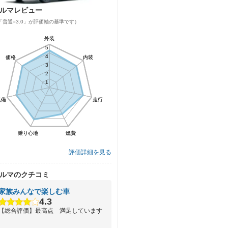
ルマレビュー
「普通=3.0」が評価軸の基準です）
外装
外装
5
5
4
4
価格
価格
内装
内装
3
3
2
2
1
1
装備
装備
走行
走行
乗り心地
乗り心地
燃費
燃費
評価詳細を見る
ルマのクチコミ
家族みんなで楽しむ車
4.3
【総合評価】最高点 満足しています