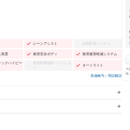
レーンアシスト
自動駐車システム
－
止装置
衝突安全ボディ
衝突被害軽減システム
チックハイビー
頸部衝撃緩和ヘッドレス
オートライト
－
ト
※
件
装備略号／用語解説
スライドドア：両面電動
サンルーフ
－
Wエアコン
リフトアップ
－
TV：フルセグ
パワーステアリング
パワーウィンドウ