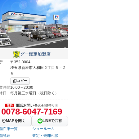
グー鑑定加盟店
所
〒352-0004
埼玉県新座市大和田２丁目５－２
８
コピー
業時間
10:00～20:00
休日
毎月第三水曜日（祝日除く）
電話お問い合わせ
無料
携帯可
0078-6047-7169
MAPを開く
LINEで共有
舗在庫一覧
ショールーム
舗詳細
査定・売却相談