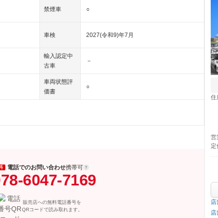
禁煙車
○
車検
2027(令和9)年7月
輸入認定中
－
古車
車両状態評
○
価書
住
営
定
電話でのお問い合わせ
携帯可
料
78-6047-7169
店
販売店への無料電話番号を
QRコードで読み取れます。
店