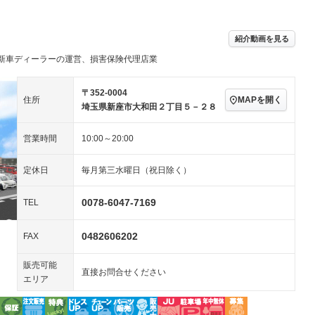
／ミュージック
ビジュアル：-／DVD再
アルミホイール：16イ
生
ンチ
ングストップ
ドライブレコーダー
USB入力端子
－
ハーフレザーシート
キーレス
紹介動画を見る
クリーンディーゼル
センターデフロック
－
－
新車ディーラーの運営、損害保険代理店業
セノンライト)
ポータブルナビ
バックカメラ
－
乗車
電動格納ミラー
スマートキー
ローダウン
－
〒352-0004
MAPを開く
住所
装備略号／用語解説
埼玉県新座市大和田２丁目５－２８
ート
3列シート
ベンチシート
－
営業時間
10:00～20:00
ップシート
オットマン
電動格納サードシート
－
スルー
後席モニター
電動リアゲート
－
定休日
毎月第三水曜日（祝日除く）
アコン
全周囲カメラ
サイドカメラ
0078-6047-7169
TEL
ペンション
0482606202
FAX
装備略号／用語解説
販売可能
直接お問合せください
エリア