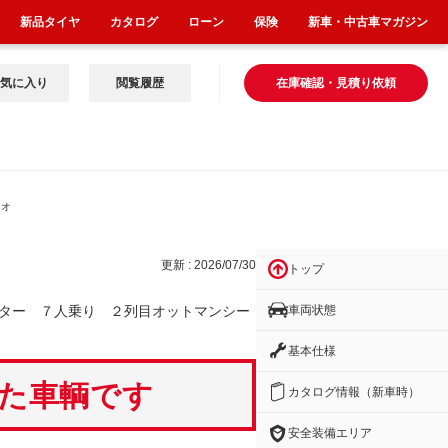
新品タイヤ
カタログ
ローン
保険
新車・中古車マガジン
気に入り
閲覧履歴
在庫確認・見積り依頼
目オ
更新 : 2026/07/30
トップ
車両状態
ター ７人乗り ２列目オットマンシー
基本仕様
いた車輌です
カタログ情報（新車時）
安全装備エリア