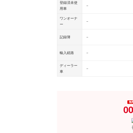
登録済未使
－
用車
ワンオーナ
－
ー
記録簿
－
輸入経路
－
ディーラー
－
車
無
00