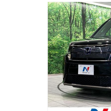
マガジン
車カタログ
自動車ローン
保険
レビュー
価格相場
教習所
用語集