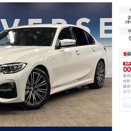
2
(令
無料
00
販売
住所
販売
エリ