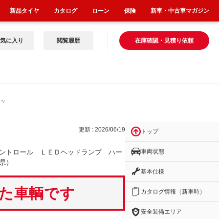
新品タイヤ
カタログ
ローン
保険
新車・中古車マガジン
気に入り
閲覧履歴
在庫確認・見積り依頼
ヘッ
更新 : 2026/06/19
トップ
車両状態
ントロール ＬＥＤヘッドランプ ハー
県）
基本仕様
いた車輌です
カタログ情報（新車時）
安全装備エリア