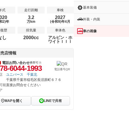
基本装備
年式
走行距離
車検
020
3.2
2027
外装・内装
和2)年
万km
(令和9)年4月
修復歴
排気量
車体色
車の画像
なし
2000cc
アルピン・ホ
ワイトＩＩＩ
販売店情報
電話お問い合わせ
携帯可
78-6044-1993
電話番号QR
店
ユニバース 千葉北
千葉県千葉市稲毛区長沼原町６７６
可能
直接お問合せください
ア
MAPを開く
LINEで共有