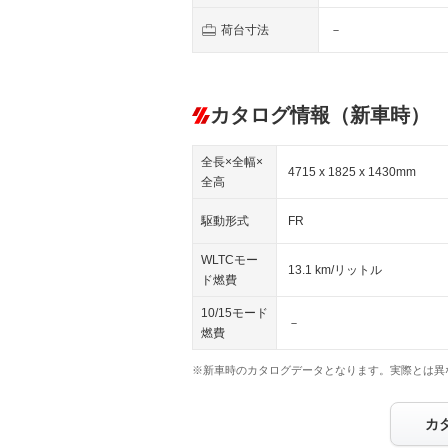
荷台寸法
－
カタログ情報（新車時）
全長×全幅×
4715 x 1825 x 1430mm
全高
駆動形式
FR
WLTCモー
13.1 km/リットル
ド燃費
10/15モード
－
燃費
※新車時のカタログデータとなります。実際とは異
カ