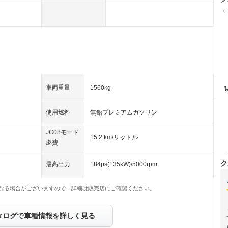
（
車両重量
1560kg
使用燃料
無鉛プレミアムガソリン
JC08モード
15.2 km/リットル
燃費
ク
最高出力
184ps(135kW)/5000rpm
なる場合がございますので、詳細は販売店にご確認ください。
タログで車種情報を詳しく見る