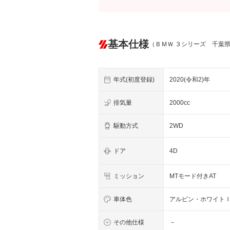
基本仕様
（ＢＭＷ ３シリーズ 千葉
年式(初度登録)
2020(令和2)年
排気量
2000cc
駆動方式
2WD
ドア
4D
ミッション
MTモード付きAT
車体色
アルピン・ホワイト
その他仕様
－