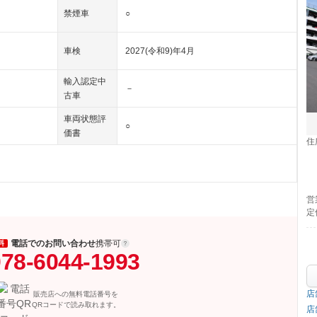
禁煙車
○
車検
2027(令和9)年4月
輸入認定中
－
古車
車両状態評
○
価書
住
営
定
電話でのお問い合わせ
携帯可
料
78-6044-1993
店
販売店への無料電話番号を
QRコードで読み取れます。
店