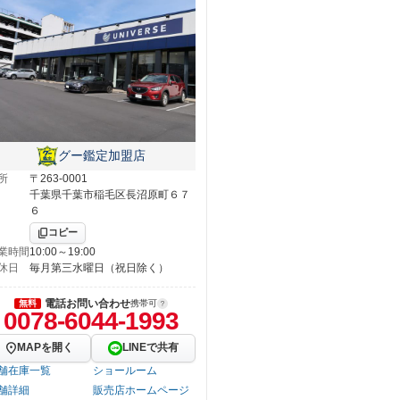
グー鑑定加盟店
所
〒263-0001
千葉県千葉市稲毛区長沼原町６７
６
コピー
業時間
10:00～19:00
休日
毎月第三水曜日（祝日除く）
電話お問い合わせ
無料
携帯可
0078-6044-1993
MAPを開く
LINEで共有
舗在庫一覧
ショールーム
舗詳細
販売店ホームページ