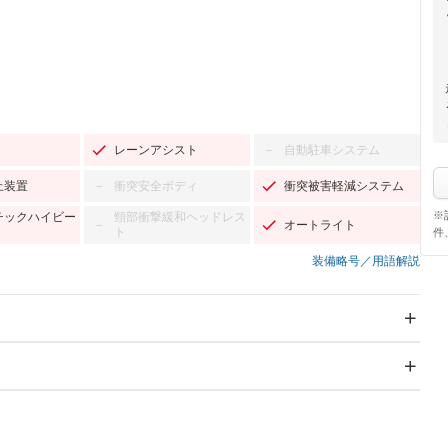
レーンアシスト
自動駐車システム
－
止装置
衝突安全ボディ
衝突被害軽減システム
－
※
チックハイビー
頸部衝撃緩和ヘッドレス
オートライト
－
ト
件
装備略号／用語解説
スライドドア
サンルーフ
－
－
Wエアコン
リフトアップ
－
－
TV
－
パワーステアリング
パワーウィンドウ