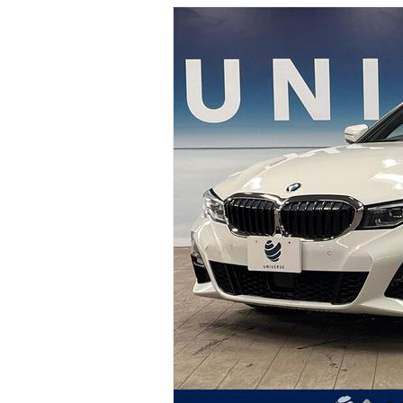
マガジン
車カタログ
自動車ローン
保険
レビュー
価格相場
教習所
用語集