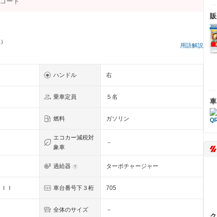
販
県）
用語解説
ハンドル
右
乗車定員
５名
車
燃料
ガソリン
エコカー減税対
－
象車
過給器
ターボチャージャー
ＩＩＩ
車台番号下３桁
705
全体のサイズ
－
ク