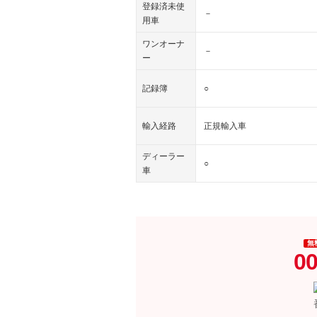
登録済未使
－
用車
ワンオーナ
－
ー
記録簿
○
輸入経路
正規輸入車
ディーラー
○
車
無
00