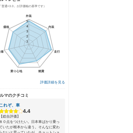
「普通=3.0」が評価軸の基準です）
外装
外装
5
5
4
4
価格
価格
内装
内装
3
3
2
2
1
1
装備
装備
走行
走行
乗り心地
乗り心地
燃費
燃費
評価詳細を見る
ルマのクチコミ
これぞ、車
4.4
【総合評価】
８０点をつけたい。日本車ばかり乗っ
ていたが根本から違う。そんなに変わ
らないと思っていたが、チョットショ