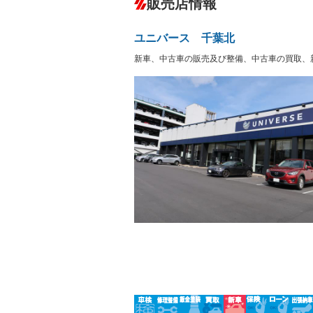
販売店情報
オーディオ
－
盗難防止システム
アイドリ
ヘッドライトウォッシャ
革シート
－
－
ユニバース 千葉北
ー
Bluetooth接続
100V電源
－
新車、中古車の販売及び整備、中古車の買取、
LEDヘッドランプ
HID(キ
－
レンタカーアップ
展示・試
－
－
ETC
エアロ
－
ランフラットタイヤ
パワーシ
－
フルフラットシート
チップア
－
－
シートヒーター
ウォーク
－
フロントカメラ
シートエ
－
ルーフレール
エアサス
－
－