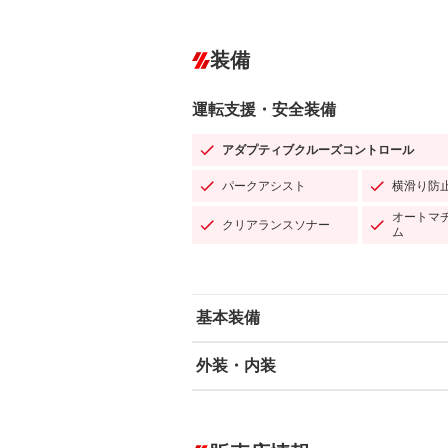
装備
運転支援・安全装備
アダプティブクルーズコントロール
パークアシスト
横滑り防
オートマ
クリアランスソナー
ム
基本装備
外装・内装
エアバッグ：運転席/助手席/サイド
ABS
エアコン
カーナビ：HDDナビ
ダウンヒルアシストコントロール
－