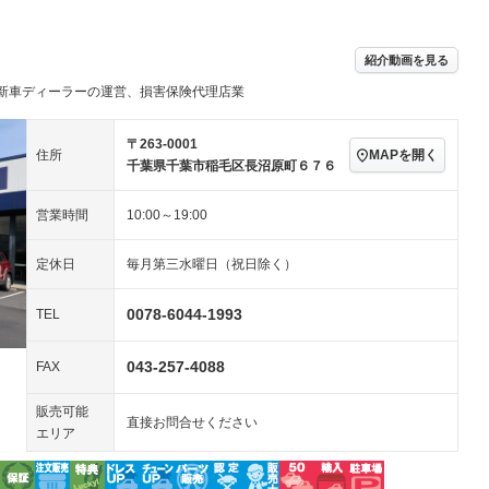
アルミホイール：18イ
－ビジュアル
－
ンチ
ングストップ
ドライブレコーダー
USB入力端子
－
ハーフレザーシート
キーレス
紹介動画を見る
クリーンディーゼル
センターデフロック
－
－
新車ディーラーの運営、損害保険代理店業
セノンライト)
ポータブルナビ
バックカメラ
－
乗車
電動格納ミラー
スマートキー
ローダウン
－
〒263-0001
MAPを開く
住所
装備略号／用語解説
千葉県千葉市稲毛区長沼原町６７６
ート
3列シート
ベンチシート
－
－
営業時間
10:00～19:00
ップシート
オットマン
電動格納サードシート
－
－
スルー
後席モニター
電動リアゲート
－
定休日
毎月第三水曜日（祝日除く）
アコン
全周囲カメラ
サイドカメラ
0078-6044-1993
TEL
ペンション
043-257-4088
FAX
装備略号／用語解説
販売可能
直接お問合せください
エリア