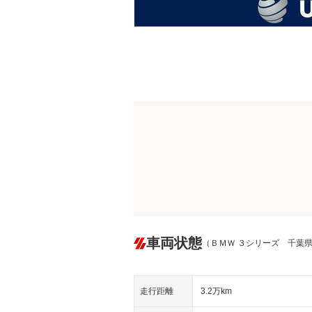
車両状態
（ＢＭＷ ３シリーズ 千葉
走行距離
3.2万km