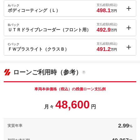
支払総額(税込)
Aパック
498.1
ボディコーティング（Ｌ）
万円
内：オプシ
14.8
ョン価格
支払総額(税込)
Bパック
万円
492.9
(税込)
ＵＴＲドライブレコーダー（フロント用）
万円
車両本体価
465.9
万円
内：オプシ
格
9.6
ョン価格
支払総額(税込)
Cパック
万円
491.2
(税込)
ＦＷプラスライト（クラスＢ）
万円
車両本体価
465.9
万円
内：オプシ
格
パック内容
7.9
ョン価格
万円
(税込)
ローンご利用時（参考）
車両本体価
465.9
万円
格
パック内容
備考
－
車両本体価格（税込）の残価ローン支払例
48,600
このパックの見積もり依頼（無料）
装備内容備考：万一のアクシデントも自動的に記録。専用アプリ
で容易な操作。スタイリッシュなデザインのＡｕｄｉ専用設計ド
月々
円
備考
ライブレコーダー
パック内容
初度登録から３年間付帯しているアウディフリーウェイプランに
含まれる法定点検、指定点検、指定消耗部品の交換などのメンテ
2.99
実質年率
%
ナンスをご希望により有償にて５年目まで延長できるプログラム
このパックの見積もり依頼（無料）
です。