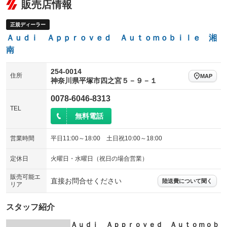
販売店情報
正規ディーラー
Ａｕｄｉ Ａｐｐｒｏｖｅｄ Ａｕｔｏｍｏｂｉｌｅ 湘
南
254-0014
住所
MAP
神奈川県平塚市四之宮５－９－１
0078-6046-8313
TEL
無料電話
営業時間
平日11:00～18:00 土日祝10:00～18:00
定休日
火曜日・水曜日（祝日の場合営業）
販売可能エ
直接お問合せください
陸送費について聞く
リア
スタッフ紹介
Ａｕｄｉ Ａｐｐｒｏｖｅｄ Ａｕｔｏｍｏｂ