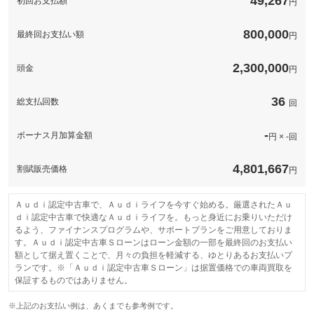
49,267
初回お支払額
初度登録から３年間付帯しているアウディフリーウェイプランに
円
含まれる法定点検、指定点検、指定消耗部品の交換などのメンテ
備考
ナンスをご希望により有償にて５年目まで延長できるプログラム
です。
800,000
最終回お支払い額
円
2,300,000
頭金
円
このパックの見積もり依頼（無料）
36
総支払回数
回
-
ボーナス月加算金額
円 × -回
4,801,667
割賦販売価格
円
Ａｕｄｉ認定中古車で、Ａｕｄｉライフを今すぐ始める。厳選されたＡｕ
ｄｉ認定中古車で快適なＡｕｄｉライフを。もっと身近にお乗りいただけ
るよう、ファイナンスプログラムや、サポートプランをご用意しておりま
す。Ａｕｄｉ認定中古車Ｓローンはローン金額の一部を最終回のお支払い
額として据え置くことで、月々の負担を軽減する、ゆとりあるお支払いプ
ランです。※「Ａｕｄｉ認定中古車Ｓローン」は据置価格での車両買取を
保証するものではありません。
※上記のお支払い例は、あくまでも参考例です。