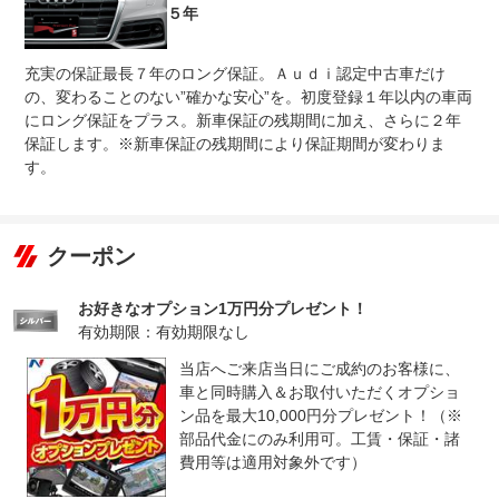
法定整備
※車検なし・車検整備付の場合は法定24ヶ月点検整備付
５年
※商用車は6ヶ月または12ヶ月点検整備付
高度な訓練・教育を受けたＡｕｄｉ専門のテクニシャン
充実の保証最長７年のロング保証。Ａｕｄｉ認定中古車だけ
法定整備
が、１００項目にもおよぶ精密な点検を実施。すべてをク
について
リアしたＡｕｄｉ車だけがあなたのお手元に届けられま
の、変わることのない”確かな安心”を。初度登録１年以内の車両
す。
にロング保証をプラス。新車保証の残期間に加え、さらに２年
保証します。※新車保証の残期間により保証期間が変わりま
す。
クーポン
お好きなオプション1万円分プレゼント！
有効期限：有効期限なし
当店へご来店当日にご成約のお客様に、
車と同時購入＆お取付いただくオプショ
ン品を最大10,000円分プレゼント！（※
部品代金にのみ利用可。工賃・保証・諸
費用等は適用対象外です）