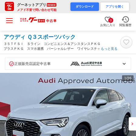
グーネットアプリ
RENEW
ダウンロード
アプリを開く
メアド不要で問い合わせ可能
0
お気に入り
閲覧履歴
アウディ Ｑ３スポーツバック
３５ＴＦＳＩ Ｓライン コンビニエンス＆アシスタンスＰＫＧ
プラスＰＫＧ スマホ連携 パーシャルレザー ワイヤレスチャー
もっと見る
ジ アンビエントライト 全周囲カメラ シートヒーター ＡＣ
Ｃ レーンアシスト サイドアシスト ＭＭＩナビ（神奈川県）
正規販売店認定中古車
1
/36