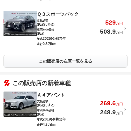
Ｑ３スポーツバック
支払総額
529
万円
(税込)(リ済込)
車両本体価格
508.9
万円
(税込)
2025(令和7)年
年式
0.5万km
走行
この販売店の在庫一覧を見る
この販売店の新着車種
Ａ４アバント
支払総額
269.6
万円
(税込)(リ済込)
車両本体価格
248.9
万円
(税込)
2019(令和1)年
年式
4.3万km
走行