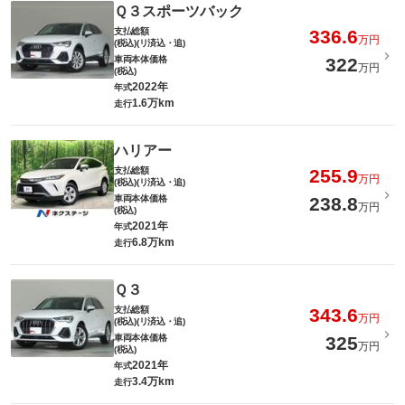
Ｑ３スポーツバック
支払総額
336.6
万円
(税込)(リ済込・追)
車両本体価格
322
万円
(税込)
2022年
年式
1.6万km
走行
ハリアー
支払総額
255.9
万円
(税込)(リ済込・追)
車両本体価格
238.8
万円
(税込)
2021年
年式
6.8万km
走行
Ｑ３
支払総額
343.6
万円
(税込)(リ済込・追)
車両本体価格
325
万円
(税込)
2021年
年式
3.4万km
走行