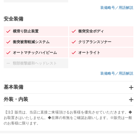
装備略号／用語解説
安全装備
横滑り防止装置
衝突安全ボディ
：装備あり
：装備あり
衝突被害軽減システム
クリアランスソナー
：装備あり
：装備あり
オートマチックハイビーム
オートライト
：装備あり
：装備あり
頸部衝撃緩和ヘッドレスト
：装備なし
装備略号／用語解説
基本装備
エアバッグ：運転席/助手席/サイド
外装・内装
：装備あり
スライドドア
カーナビ：メモリーナビ他
：装備なし
：装備あり
【注】販売は、当店に直接ご来場頂けるお客様を優先させていただきます。◆
お取置きはいたしません。◆在庫の有無をご確認お願いします。※販売は一般
サンルーフ
ABS
TV
：装備なし
：装備あり
：装備なし
のお客様に限ります。
エアコン
Wエアコン
オーディオ：ミュージックプレイヤー接続可
：装備あり
：装備なし
：装備あり