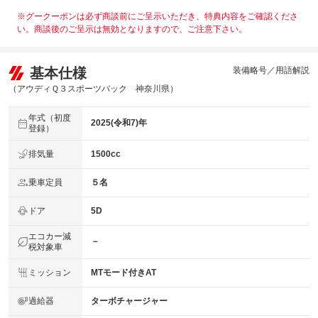
※グークーポンは必ず商談前にご呈示いただき、特典内容をご確認くださ
い。商談後のご呈示は無効となりますので、ご注意下さい。
基本仕様
装備略号／用語解説
（アウディＱ３スポーツバック 神奈川県）
年式（初度
2025(令和7)年
登録）
排気量
1500cc
乗車定員
５名
ドア
5D
エコカー減
－
税対象車
ミッション
MTモード付きAT
過給器
ターボチャージャー