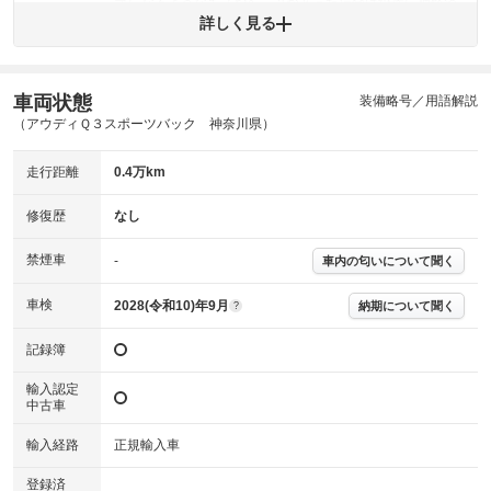
気になるようなキズやへこみがあった場合は綺麗に補修済
みですが、 小さなキズやヘコミが残っている場合もありま
詳しく見る
外装
す。
(車両外装)
キズ・へこみについて問い合わせる
内装
車両状態
装備略号／用語解説
気になる汚れ等がない綺麗な室内を保っています。
(内装状態)
（アウディＱ３スポーツバック 神奈川県）
主要機関に不具合はありません。
機関
走行距離
0.4万km
詳細は鑑定書をご確認ください。
修復歴
修復歴
なし
※グー鑑定は保証サービスではございません。購入時は必ず現車をご確認
禁煙車
下さい。
-
車内の匂いについて聞く
※実際にお渡しするコンディションチェックシートにつきましては、形式
および表示項目が異なる場合がございます。
車検
2028(令和10)年9月
納期について聞く
?
※グー鑑定の評価はあくまでも記載している鑑定日の鑑定結果となりま
す。車両情報等の詳細は各販売店へお問い合わせ下さい。
記録簿
輸入認定
中古車
輸入経路
正規輸入車
登録済