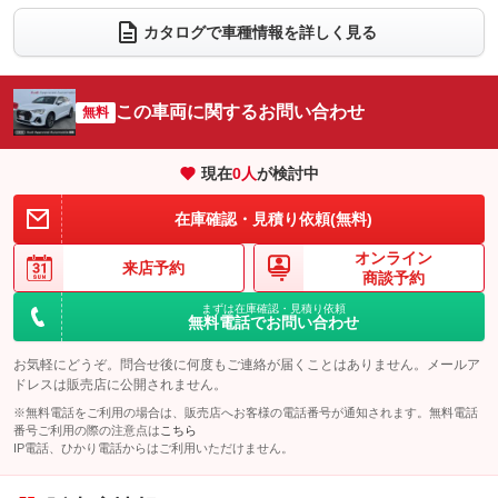
電動リアゲート
フロントカメラ
カタログで車種情報を詳しく見る
：装備あり
：装備あり
シートエアコン
全周囲カメラ
：装備なし
：装備あり
サイドカメラ
ルーフレール
この車両に関するお問い合わせ
：装備あり
無料
：装備なし
エアサスペンション
ヘッドライトウォッシャー
：装備なし
：装備あり
現在
0
人
が検討中
装備略号／用語解説
在庫確認・見積り依頼(無料)
オンライン
来店予約
商談予約
まずは在庫確認・見積り依頼
無料電話でお問い合わせ
お気軽にどうぞ。問合せ後に何度もご連絡が届くことはありません。メールア
ドレスは販売店に公開されません。
※無料電話をご利用の場合は、販売店へお客様の電話番号が通知されます。無料電話
番号ご利用の際の注意点は
こちら
IP電話、ひかり電話からはご利用いただけません。