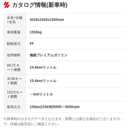
リフトアップ
パワーステアリング
カタログ情報(新車時)
ビジュアル
：装備なし
：装備あり
：装備なし
ダウンヒルアシストコントロール
アルミホイール：19インチ
：装備あり
：装備あり
全長×全幅
4520x1840x1565mm
×全高
パワーウィンドウ
盗難防止システム
革シート
ハーフレザーシート
：装備あり
：装備あり
：装備あり
：装備なし
車両重量
1550kg
アイドリングストップ
ドライブレコーダー
キーレス
LEDヘッドランプ
：装備あり
：装備なし
：装備あり
：装備あり
USB入力端子
Bluetooth接続
駆動形式
FF
HID(キセノンライト)
ポータブルナビ
：装備あり
：装備あり
：装備なし
：装備なし
100V電源
クリーンディーゼル
バックカメラ
ETC2.0
使用燃料
無鉛プレミアムガソリン
：装備なし
：装備なし
：装備あり
：装備あり
センターデフロック
エアロ
スマートキー
：装備なし
WLTCモ
：装備なし
：装備あり
14.4km/リットル
ード燃費
レンタカーアップ
展示・試乗車
ローダウン
ランフラットタイヤ
：装備なし
：装備なし
：装備なし
：装備なし
JC08モー
15.4km/リットル
ド燃費
電動格納ミラー
パワーシート
3列シート
：装備あり
：装備あり
：装備なし
10/15モー
装備略号／用語解説
－km/リットル
ベンチシート
フルフラットシート
ド燃費
：装備なし
：装備なし
チップアップシート
オットマン
：装備なし
：装備なし
最高出力
150ps(110kW)/5000～6000rpm
電動格納サードシート
シートヒーター
：装備なし
：装備あり
※新車時のカタログデータとなります。実際とは異なる場合がございますの
で、詳細は販売店にご確認ください。
ウォークスルー
後席モニター
：装備なし
：装備なし