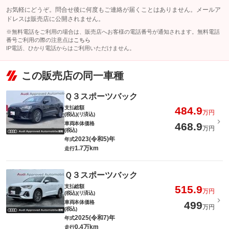
お気軽にどうぞ。問合せ後に何度もご連絡が届くことはありません。メールア
ドレスは販売店に公開されません。
※無料電話をご利用の場合は、販売店へお客様の電話番号が通知されます。無料電話
番号ご利用の際の注意点は
こちら
IP電話、ひかり電話からはご利用いただけません。
この販売店の同一車種
Ｑ３スポーツバック
支払総額
484.9
万円
(税込)(リ済込)
車両本体価格
468.9
万円
(税込)
2023(令和5)年
年式
1.7万km
走行
Ｑ３スポーツバック
支払総額
515.9
万円
(税込)(リ済込)
車両本体価格
499
万円
(税込)
2025(令和7)年
年式
0.4万km
走行