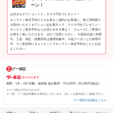
ーン！
お好きなオプション１０，０００円分プレゼント！
オンライン来店予約のうえお車をご成約のお客様に、車と同時購入
＆取付いただくオプション品を最大１０，０００円分プレゼント！
オンライン来店予約ならお待たせする事なく、スムーズにご希望の
お車をご覧いただけます。ぜひご活用ください。 ※部品代金に利用
可。工賃・保証・諸費用等は適用対象外。※他クーポンとの併用不
可。※ご来店時にＧｏｏネットでオンライン来店予約をしたとお伝
えください。
グー保証
期間：1年～2年 距離：無制限 保証費用：79,420円～95,260円(税込)
※グー保証が付けられます。
※一部、グー保証対象外の車両もございます。詳しくは販売店にご確認下さい。
グー保証の詳細はこちら
状態
装備
販売店
購入パック
ローン