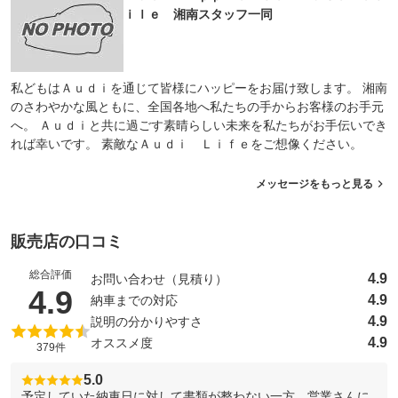
ｉｌｅ 湘南スタッフ一同
私どもはＡｕｄｉを通じて皆様にハッピーをお届け致します。 湘南
のさわやかな風ともに、全国各地へ私たちの手からお客様のお手元
へ。 Ａｕｄｉと共に過ごす素晴らしい未来を私たちがお手伝いでき
れば幸いです。 素敵なＡｕｄｉ Ｌｉｆｅをご想像ください。
メッセージをもっと見る
販売店の口コミ
総合評価
4.9
お問い合わせ（見積り）
（5点満点中）
4.9
4.9
納車までの対応
4.9
説明の分かりやすさ
4.9
オススメ度
379件
5.0
予定していた納車日に対して書類が整わない一方、営業さんに