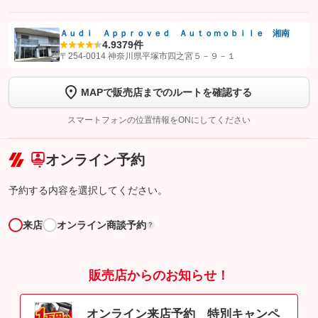
Ａｕｄｉ Ａｐｐｒｏｖｅｄ Ａｕｔｏｍｏｂｉｌｅ 湘南
4.9
379件
【STEP1】
認証画面でグーネットを友だち追加してから「許可する」ボタンを押
〒254-0014 神奈川県平塚市四之宮５－９－１
します
MAPで販売店までのルートを確認する
【STEP2】
トーク画面で
ボタンをタップして問い合わせを
完了してください。
スマートフォンの位置情報をONにしてください
こちら
オンライン予約
予約する内容を選択してください。
来店
オンライン商談予約
?
販売店からのお知らせ！
オンライン来店予約 特別キャンペ