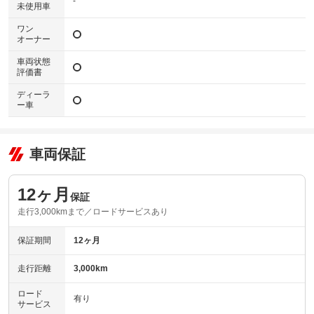
-
未使用車
ワン
オーナー
車両状態
評価書
ディーラ
ー車
車両保証
12ヶ月
保証
走行3,000kmまで／ロードサービスあり
保証期間
12ヶ月
走行距離
3,000km
ロード
有り
サービス