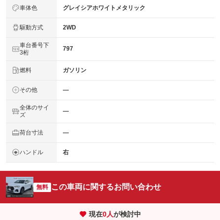
車体色
グレイシアホワイトメタリック
駆動方式
2WD
車台番号下
797
3桁
燃料
ガソリン
その他
―
全体のサイ
―
ズ
荷台寸法
―
ハンドル
右
この車両に関するお問い合わせ
無料
現在
0
人
が検討中