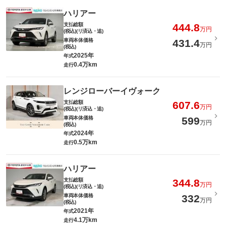
ハリアー
支払総額
444.8
万円
(税込)(リ済込・追)
車両本体価格
431.4
万円
(税込)
2025年
年式
0.4万km
走行
レンジローバーイヴォーク
支払総額
607.6
万円
(税込)(リ済込・追)
車両本体価格
599
万円
(税込)
2024年
年式
0.5万km
走行
ハリアー
支払総額
344.8
万円
(税込)(リ済込・追)
車両本体価格
332
万円
(税込)
2021年
年式
4.1万km
走行