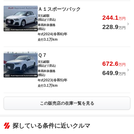
Ａ１スポーツバック
支払総額
244.1
万円
(税込)(リ済込)
車両本体価格
228.9
万円
(税込)
2024(令和6)年
年式
3.1万km
走行
Ｑ７
支払総額
672.6
万円
(税込)(リ済込)
車両本体価格
649.9
万円
(税込)
2023(令和5)年
年式
3.1万km
走行
この販売店の在庫一覧を見る
探している条件に近いクルマ