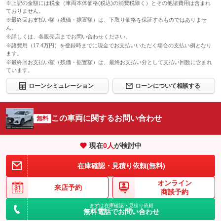
※上記の金額には税金（車両本体価格(税込)の消費税除く）とその他諸費用は含まれ
ておりません。
※最終回お支払い額（残価・据置額）は、下取り価格を保証するものではありませ
ん。
※詳しくは、各販売店までお問い合わせください。
※諸費用（17.4万円）を登録時までに現金でお支払いいただく場合の支払い例となり
ます。
※最終回お支払い額（残価・据置額）は、最終お支払い分として支払い回数に含まれ
ています。
ローンシミュレーション
ローンについて相談する
この車両に関するお問い合わせ
無料
現在
0
人
が検討中
在庫確認・見積り依頼(無料)
オンライン
来店予約
商談予約
まずは在庫確認・見積り依頼
無料電話でお問い合わせ