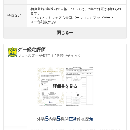
初度登録3年以内の車輌については、5年の保証が付けられ
ます。
特徴など
ナビのソフトウェアも最新バージョンにアップデート
※一部対象外あり
閉じる
グー鑑定評価
プロの鑑定士が4項目を5段階でチェック
評価書を見る
5
5
外装
内装
機関
修復歴
正常
無