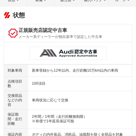
状態
正規販売店認定中古車
メーカー系ディーラーが独自基準で認定した中古車
対象車両
新車登録から12年以内、走行距離10万km以内の車両
点検項目
100項目
数
交換部品
などの内
車両状況に応じて交換
容
保証期
2年間／1年間（走行距離無制限）
間・走行
※有償で1年延長保証可能
距離
保証内容
ボディの内外装品、消耗品、油脂類を除く全部品を対象