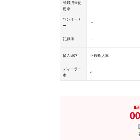
登録済未使
－
用車
ワンオーナ
－
ー
記録簿
－
輸入経路
正規輸入車
ディーラー
○
車
無
00