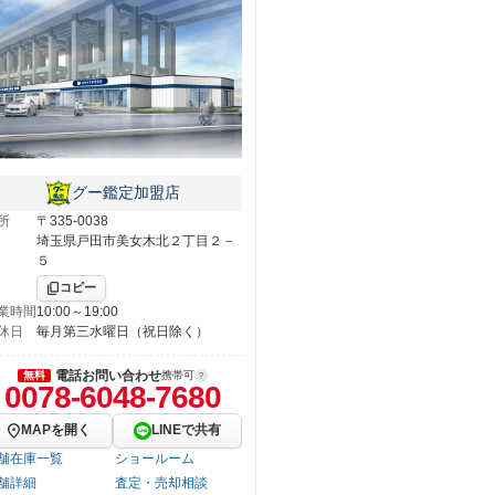
グー鑑定加盟店
所
〒335-0038
埼玉県戸田市美女木北２丁目２－
５
コピー
業時間
10:00～19:00
休日
毎月第三水曜日（祝日除く）
電話お問い合わせ
無料
携帯可
0078-6048-7680
MAPを開く
LINEで共有
舗在庫一覧
ショールーム
舗詳細
査定・売却相談