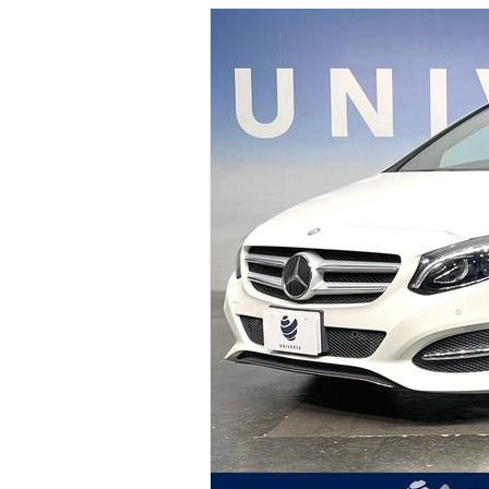
マガジン
車カタログ
自動車ローン
保険
レビュー
価格相場
教習所
用語集