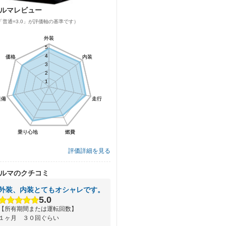
ルマレビュー
「普通=3.0」が評価軸の基準です）
外装
外装
5
5
4
4
価格
価格
内装
内装
3
3
2
2
1
1
装備
装備
走行
走行
乗り心地
乗り心地
燃費
燃費
評価詳細を見る
ルマのクチコミ
外装、内装とてもオシャレです。
5.0
【所有期間または運転回数】
１ヶ月 ３０回ぐらい