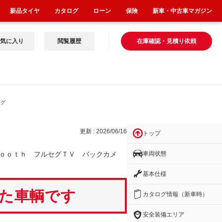
新品タイヤ
カタログ
ローン
保険
新車・中古車マガジン
気に入り
閲覧履歴
在庫確認・見積り依頼
セグ
更新 : 2026/06/16
トップ
車両状態
ｏｏｔｈ フルセグＴＶ バックカメ
基本仕様
いた車輌です
カタログ情報（新車時）
安全装備エリア