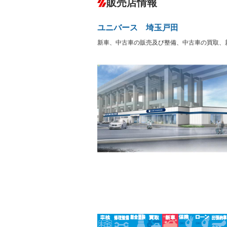
販売店情報
オーディオ：CDまたはCDチェンジャー
盗難防止システム
アイドリ
ヘッドライトウォッシャ
革シート
－
－
ユニバース 埼玉戸田
ー
Bluetooth接続
100V電源
－
新車、中古車の販売及び整備、中古車の買取、
LEDヘッドランプ
HID(キ
－
レンタカーアップ
展示・試
－
－
ETC
エアロ
－
ランフラットタイヤ
パワーシ
－
フルフラットシート
チップア
－
－
シートヒーター
ウォーク
－
フロントカメラ
シートエ
－
－
ルーフレール
エアサス
－
－