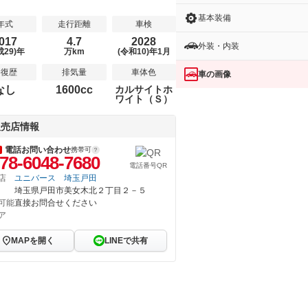
基本装備
年式
走行距離
車検
017
4.7
2028
外装・内装
成29)年
万km
(令和10)年1月
修復歴
排気量
車体色
車の画像
なし
1600cc
カルサイトホ
ワイト（Ｓ）
販売店情報
電話お問い合わせ
携帯可
78-6048-7680
電話番号QR
店
ユニバース 埼玉戸田
埼玉県戸田市美女木北２丁目２－５
可能
直接お問合せください
ア
MAPを開く
LINEで共有