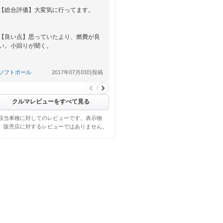
【総合評価】大変気に行ってます。
【良い点】思っていたより、燃費が良
い。小回りが聞く。
【悪い点】扁平タイヤにしたら、少し
ソフトボール
2017年07月03日投稿
乗り心地が悪くなった。
クルマレビューをすべて見る
該当車種に対してのレビューです。表示物
、販売店に対するレビューではありません。