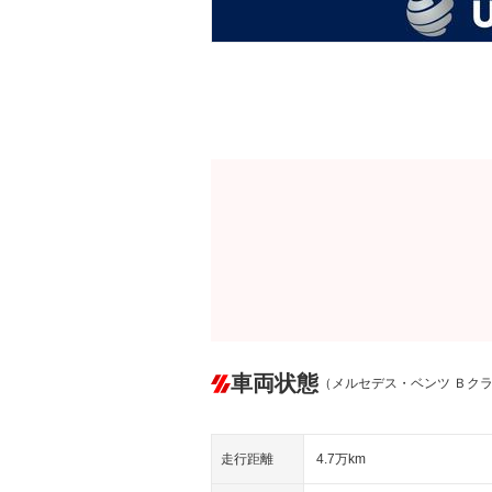
車両状態
（メルセデス・ベンツ Ｂク
走行距離
4.7万km