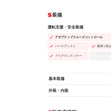
装備
運転支援・安全装備
アダプティブクルーズコントロール
パークアシスト
横滑り防
オートマ
クリアランスソナー
－
ム
基本装備
外装・内装
エアバッグ：運転席/助手席/サイド
ABS
エアコン
カーナビ：HDDナビ
ダウンヒルアシストコントロール
－