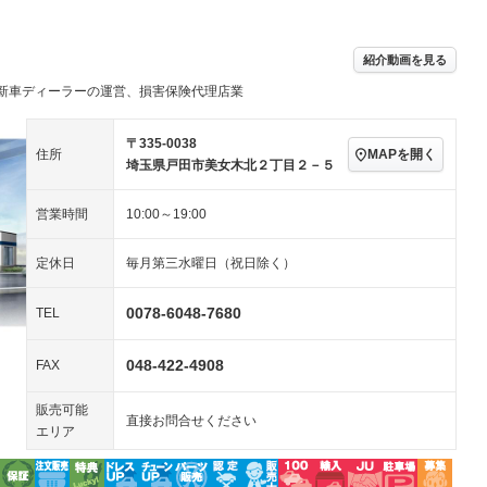
ビジュアル：-／DVD再
アルミホイール：16イ
生
ンチ
ングストップ
ドライブレコーダー
USB入力端子
－
ハーフレザーシート
キーレス
－
紹介動画を見る
クリーンディーゼル
センターデフロック
－
－
新車ディーラーの運営、損害保険代理店業
セノンライト)
ポータブルナビ
バックカメラ
－
乗車
電動格納ミラー
スマートキー
ローダウン
－
〒335-0038
MAPを開く
住所
装備略号／用語解説
埼玉県戸田市美女木北２丁目２－５
ート
3列シート
ベンチシート
－
－
営業時間
10:00～19:00
ップシート
オットマン
電動格納サードシート
－
－
スルー
後席モニター
電動リアゲート
－
－
定休日
毎月第三水曜日（祝日除く）
アコン
全周囲カメラ
サイドカメラ
－
－
0078-6048-7680
TEL
ペンション
048-422-4908
FAX
装備略号／用語解説
販売可能
直接お問合せください
エリア