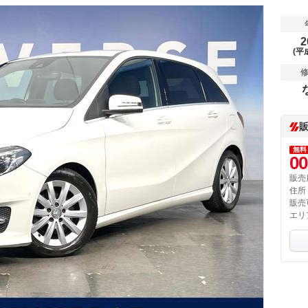
2
(平
無料
00
販売
住所
販売
エリ