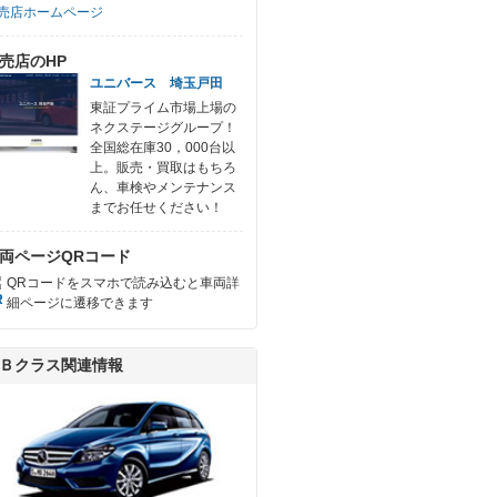
売店ホームページ
売店のHP
ユニバース 埼玉戸田
東証プライム市場上場の
ネクステージグループ！
全国総在庫30，000台以
上。販売・買取はもちろ
ん、車検やメンテナンス
までお任せください！
両ページQRコード
QRコードをスマホで読み込むと車両詳
細ページに遷移できます
Ｂクラス関連情報