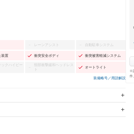
レーンアシスト
自動駐車システム
－
－
止装置
衝突安全ボディ
衝突被害軽減システム
チックハイビー
頸部衝撃緩和ヘッドレス
オートライト
－
ト
※
件
装備略号／用語解説
スライドドア
サンルーフ
－
－
Wエアコン
リフトアップ
－
－
TV：フルセグ
パワーステアリング
パワーウィンドウ