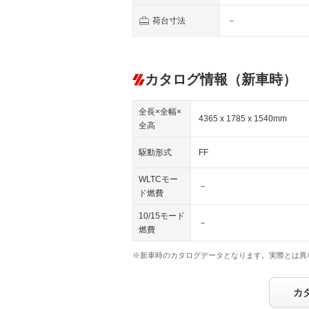
荷台寸法
－
カタログ情報（新車時）
全長×全幅×
4365 x 1785 x 1540mm
全高
駆動形式
FF
WLTCモー
－
ド燃費
10/15モード
－
燃費
※新車時のカタログデータとなります。実際とは異
カ