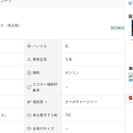
販
販
ラス 埼玉県）
用語解説
ハンドル
右
乗車定員
５名
車
燃料
ガソリン
エコカー減税対
－
象車
過給器
ターボチャージャー
（Ｓ）
車台番号下３桁
742
全体のサイズ
－