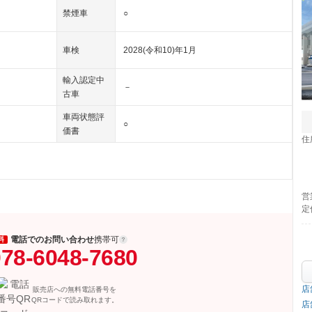
禁煙車
○
車検
2028(令和10)年1月
輸入認定中
－
古車
車両状態評
○
価書
住
営
定
電話でのお問い合わせ
携帯可
料
78-6048-7680
店
販売店への無料電話番号を
QRコードで読み取れます。
店