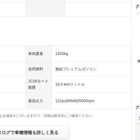
ク
（
車両重量
1450kg
使用燃料
無鉛プレミアムガソリン
JC08モード
16.0 km/リットル
燃費
最高出力
122ps(90kW)/5000rpm
ク
なる場合がございますので、詳細は販売店にご確認ください。
タログで車種情報を詳しく見る