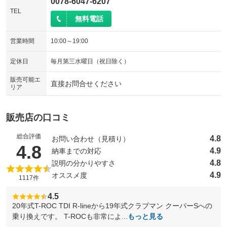
0078-6047-6207
TEL
無料電話
営業時間
10:00～19:00
定休日
毎月第三水曜日（祝日除く）
販売可能エ
直接お問合せください
リア
販売店の口コミ
総合評価
4.8
お問い合わせ（見積り）
（5点満点中）
4.8
4.9
納車までの対応
4.8
説明の分かりやすさ
4.9
オススメ度
1117件
4.5
20年式T-ROC TDI R-lineから19年式クラブマン クーパーSへの
乗り換えです。 T-ROCも非常によ...
もっと見る