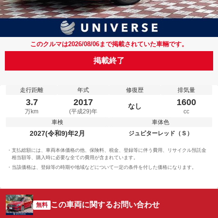
このクルマは2026/08/06まで掲載されていた車輛です。
掲載終了
走行距離
年式
修復歴
排気量
3.7
2017
1600
なし
万km
(平成29)年
cc
車検
車体色
2027(令和9)年2月
ジュピターレッド（Ｓ）
支払総額には、車両本体価格の他、保険料、税金、登録等に伴う費用、リサイクル預託金
相当額等、購入時に必要な全ての費用が含まれています。
当該価格は、登録等の時期や地域などについて一定の条件を付した価格になります。
この車両に関するお問い合わせ
無料