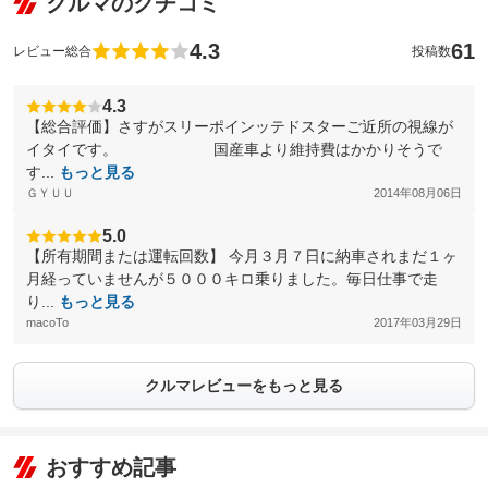
クルマのクチコミ
4.3
61
レビュー総合
投稿数
4.3
【総合評価】さすがスリーポインッテドスターご近所の視線が
イタイです。 国産車より維持費はかかりそうで
す...
もっと見る
ＧＹＵＵ
2014年08月06日
5.0
【所有期間または運転回数】 今月３月７日に納車されまだ１ヶ
月経っていませんが５０００キロ乗りました。毎日仕事で走
り...
もっと見る
macoTo
2017年03月29日
クルマレビューをもっと見る
おすすめ記事