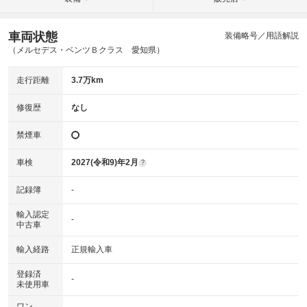
車両状態
装備略号／用語解説
（メルセデス・ベンツＢクラス 愛知県）
走行距離
3.7万km
修復歴
なし
禁煙車
車検
2027(令和9)年2月
?
記録簿
-
輸入認定
-
中古車
輸入経路
正規輸入車
登録済
-
未使用車
ワン