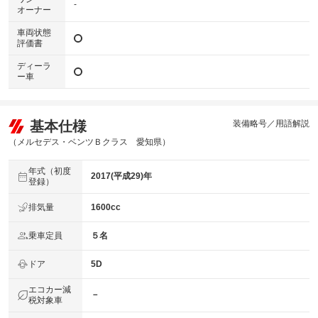
-
オーナー
車両状態
評価書
ディーラ
ー車
基本仕様
装備略号／用語解説
（メルセデス・ベンツＢクラス 愛知県）
年式（初度
2017(平成29)年
登録）
排気量
1600cc
乗車定員
５名
ドア
5D
エコカー減
－
税対象車