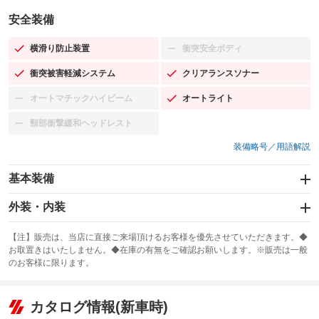
安全装備
横滑り防止装置
衝突安全ボディ
：装備あり
：装備なし
衝突被害軽減システム
クリアランスソナー
：装備あり
：装備あり
オートマチックハイビーム
オートライト
：装備なし
：装備あり
頸部衝撃緩和ヘッドレスト
：装備なし
装備略号／用語解説
基本装備
エアバッグ：運転席/助手席/サイド
外装・内装
：装備あり
スライドドア
カーナビ：HDDナビ
：装備なし
：装備あり
【注】販売は、当店に直接ご来場頂けるお客様を優先させていただきます。◆
お取置きはいたしません。◆在庫の有無をご確認お願いします。※販売は一般
サンルーフ
ABS
TV：フルセグ
：装備なし
：装備あり
：装備あり
のお客様に限ります。
エアコン
Wエアコン
オーディオ：CDまたはCDチェンジャー／ミュージックプレイヤー接続
：装備あり
：装備なし
：装備あり
可
リフトアップ
パワーステアリング
カタログ情報(新車時)
：装備なし
：装備あり
ビジュアル：-／DVD再生
：装備あり