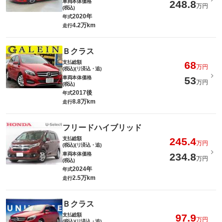
車両本体価格
248.8
万円
(税込)
2020年
年式
4.2万km
走行
Ｂクラス
支払総額
68
万円
(税込)(リ済込・追)
車両本体価格
53
万円
(税込)
2017後
年式
8.8万km
走行
フリードハイブリッド
支払総額
245.4
万円
(税込)(リ済込・追)
車両本体価格
234.8
万円
(税込)
2024年
年式
2.5万km
走行
Ｂクラス
支払総額
97.9
万円
(税込)(リ済込・追)