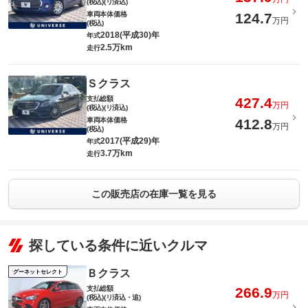
(税込)(リ済込)
車両本体価格
124.7
万円
(税込)
2018(平成30)年
年式
2.5万km
走行
Ｓクラス
支払総額
427.4
万円
(税込)(リ済込)
車両本体価格
412.8
万円
(税込)
2017(平成29)年
年式
3.7万km
走行
この販売店の在庫一覧を見る
探している条件に近いクルマ
Ｂクラス
グーネットセレクト
支払総額
266.9
万円
(税込)(リ済込・追)