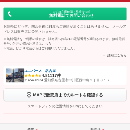
まずは在庫確認・見積り依頼
無料電話でお問い合わせ
お気軽にどうぞ。問合せ後に何度もご連絡が届くことはありません。 メールア
ドレスは販売店に公開されません。
※無料電話をご利用の場合は、販売店へお客様の電話番号が通知されます。無料電話
番号ご利用の際の注意点は
こちら
IP電話、ひかり電話からはご利用いただけません。
詳細はこちら
ユニバース 名古屋
4.8
1117件
【STEP1】
認証画面でグーネットを友だち追加してから「許可する」ボタンを押
〒454-0934 愛知県名古屋市中川区西中島２丁目８１７
します
MAPで販売店までのルートを確認する
【STEP2】
トーク画面で
ボタンをタップして問い合わせを
完了してください。
スマートフォンの位置情報をONにしてください
こちら
装備
販売店