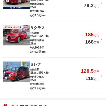
車両本体価格
79.2
万円
(税込)
2017年
年式
4.5万km
走行
Ｂクラス
グーネットセレクト
支払総額
185
万円
(税込)(リ済込・追)
車両本体価格
168
万円
(税込)
2019年
年式
4.3万km
走行
セレナ
支払総額
128.5
万円
(税込)(リ済込・追)
車両本体価格
118
万円
(税込)
2018年
年式
9.4万km
走行