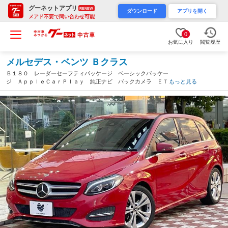
グーネットアプリ
RENEW
ダウンロード
アプリを開く
メアド不要で問い合わせ可能
0
お気に入り
閲覧履歴
メルセデス・ベンツ Ｂクラス
Ｂ１８０ レーダーセーフティパッケージ ベーシックパッケー
ジ ＡｐｐｌｅＣａｒＰｌａｙ 純正ナビ バックカメラ ＥＴＣ
もっと見る
車載器 前席シートヒーター 運転席パワーシート ＬＥＤヘッド
ライト コーナーセンサー 禁煙車（愛知県）