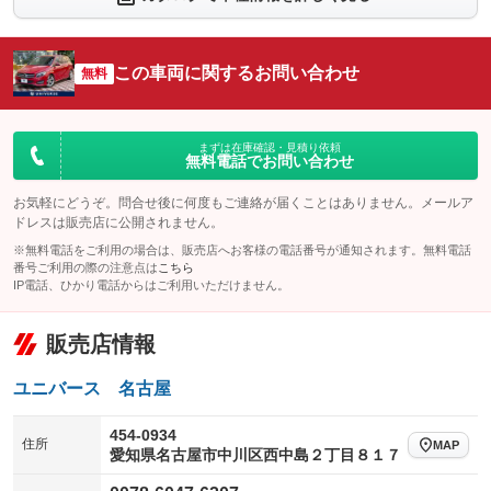
：装備なし
：装備なし
シートエアコン
全周囲カメラ
：装備なし
：装備なし
この車両に関するお問い合わせ
サイドカメラ
無料
ルーフレール
：装備なし
：装備なし
エアサスペンション
ヘッドライトウォッシャー
：装備なし
：装備なし
装備略号／用語解説
まずは在庫確認・見積り依頼
無料電話でお問い合わせ
お気軽にどうぞ。問合せ後に何度もご連絡が届くことはありません。メールア
ドレスは販売店に公開されません。
※無料電話をご利用の場合は、販売店へお客様の電話番号が通知されます。無料電話
番号ご利用の際の注意点は
こちら
IP電話、ひかり電話からはご利用いただけません。
販売店情報
ユニバース 名古屋
454-0934
住所
MAP
愛知県名古屋市中川区西中島２丁目８１７