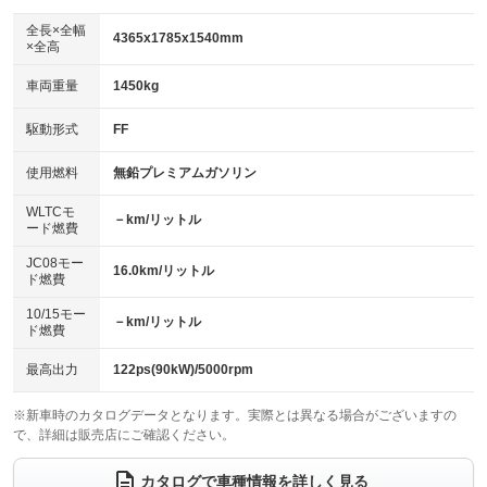
ダウンヒルアシストコントロール
：装備なし
アルミホイール：17インチ
全長×全幅
：装備あり
4365x1785x1540mm
×全高
パワーウィンドウ
盗難防止システム
：装備あり
：装備あり
革シート
ハーフレザーシート
：装備なし
：装備あり
車両重量
1450kg
アイドリングストップ
ドライブレコーダー
：装備あり
：装備なし
キーレス
LEDヘッドランプ
：装備あり
：装備あり
USB入力端子
Bluetooth接続
駆動形式
FF
：装備あり
：装備あり
HID(キセノンライト)
ポータブルナビ
：装備なし
：装備なし
100V電源
クリーンディーゼル
使用燃料
無鉛プレミアムガソリン
：装備なし
：装備なし
バックカメラ
ETC
：装備あり
：装備あり
センターデフロック
：装備なし
WLTCモ
エアロ
スマートキー
－km/リットル
：装備なし
：装備あり
ード燃費
レンタカーアップ
展示・試乗車
：装備なし
：装備なし
ローダウン
ランフラットタイヤ
：装備なし
：装備なし
JC08モー
16.0km/リットル
ド燃費
電動格納ミラー
：装備あり
パワーシート
3列シート
：装備あり
：装備なし
10/15モー
装備略号／用語解説
－km/リットル
ド燃費
ベンチシート
フルフラットシート
：装備なし
：装備なし
チップアップシート
オットマン
最高出力
122ps(90kW)/5000rpm
：装備なし
：装備なし
電動格納サードシート
シートヒーター
：装備なし
：装備あり
※新車時のカタログデータとなります。実際とは異なる場合がございますの
で、詳細は販売店にご確認ください。
ウォークスルー
後席モニター
：装備なし
：装備なし
カタログで車種情報を詳しく見る
電動リアゲート
フロントカメラ