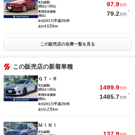
支払総額
97.9
万円
(税込)(リ済込)
車両本体価格
79.2
万円
(税込)
2017(平成29)年
年式
4.5万km
走行
この販売店の在庫一覧を見る
この販売店の新着車種
ＧＴ－Ｒ
支払総額
1499.9
万円
(税込)(リ済込)
車両本体価格
1485.7
万円
(税込)
2017(平成29)年
年式
2.2万km
走行
ＭＩＮＩ
支払総額
137.9
万円