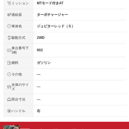
ミッション
MTモード付きAT
過給器
ターボチャージャー
車体色
ジュピターレッド（Ｓ）
駆動方式
2WD
車台番号下
902
3桁
燃料
ガソリン
その他
―
全体のサイ
―
ズ
荷台寸法
―
ハンドル
右