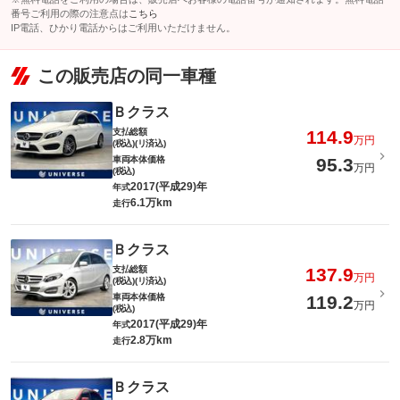
番号ご利用の際の注意点は
こちら
IP電話、ひかり電話からはご利用いただけません。
この販売店の同一車種
Ｂクラス
支払総額
114.9
万円
(税込)(リ済込)
車両本体価格
95.3
万円
(税込)
2017(平成29)年
年式
6.1万km
走行
Ｂクラス
支払総額
137.9
万円
(税込)(リ済込)
車両本体価格
119.2
万円
(税込)
2017(平成29)年
年式
2.8万km
走行
Ｂクラス