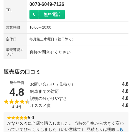
0078-6049-7126
TEL
無料電話
営業時間
10:00～20:00
定休日
毎月第三水曜日（祝日除く）
販売可能エ
直接お問合せください
リア
販売店の口コミ
総合評価
4.8
お問い合わせ（見積り）
（5点満点中）
4.8
4.8
納車までの対応
4.8
説明の分かりやすさ
4.8
オススメ度
414件
5.0
かなり久々に当店で購入しました。 当時の印象から大きく変わ
っていてびっくりしました（いい意味で） 見積もりは明瞭...
も