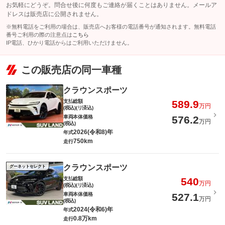
お気軽にどうぞ。問合せ後に何度もご連絡が届くことはありません。メールア
ドレスは販売店に公開されません。
※無料電話をご利用の場合は、販売店へお客様の電話番号が通知されます。無料電話
番号ご利用の際の注意点は
こちら
IP電話、ひかり電話からはご利用いただけません。
この販売店の同一車種
クラウンスポーツ
支払総額
589.9
万円
(税込)(リ済込)
車両本体価格
576.2
万円
(税込)
2026(令和8)年
年式
750km
走行
クラウンスポーツ
グーネットセレクト
支払総額
540
万円
(税込)(リ済込)
車両本体価格
527.1
万円
(税込)
2024(令和6)年
年式
0.8万km
走行