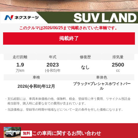
このクルマは2026/06/25まで掲載されていた車輛です。
掲載終了
走行距離
年式
修復歴
排気量
1.9
2023
2500
なし
万km
(令和5)年
cc
車検
車体色
ブラック×プレシャスホワイトパー
2026(令和8)年12月
ル
支払総額には、車両本体価格の他、保険料、税金、登録等に伴う費用、リサイクル預託金
相当額等、購入時に必要な全ての費用が含まれています。
当該価格は、登録等の時期や地域などについて一定の条件を付した価格になります。
この車両に関するお問い合わせ
無料