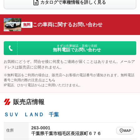
電動リアゲート
フロントカメラ
カタログで車種情報を詳しく見る
：装備あり
：装備あり
シートエアコン
全周囲カメラ
：装備あり
：装備あり
サイドカメラ
ルーフレール
この車両に関するお問い合わせ
：装備あり
無料
：装備なし
エアサスペンション
ヘッドライトウォッシャー
：装備なし
：装備あり
装備略号／用語解説
まずは在庫確認・見積り依頼
無料電話でお問い合わせ
お気軽にどうぞ。問合せ後に何度もご連絡が届くことはありません。メールア
ドレスは販売店に公開されません。
※無料電話をご利用の場合は、販売店へお客様の電話番号が通知されます。無料電話
番号ご利用の際の注意点は
こちら
IP電話、ひかり電話からはご利用いただけません。
販売店情報
ＳＵＶ ＬＡＮＤ 千葉
263-0001
住所
MAP
千葉県千葉市稲毛区長沼原町６７６