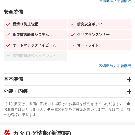
装備略号／用語解説
安全装備
横滑り防止装置
衝突安全ボディ
：装備あり
：装備あり
衝突被害軽減システム
クリアランスソナー
：装備あり
：装備あり
オートマチックハイビーム
オートライト
：装備あり
：装備あり
頸部衝撃緩和ヘッドレスト
：装備なし
装備略号／用語解説
基本装備
エアバッグ：運転席/助手席/サイド
外装・内装
：装備あり
スライドドア
カーナビ：メモリーナビ他
：装備なし
：装備あり
【注】販売は、当店に直接ご来場頂けるお客様を優先させていただきます。◆
お取置きはいたしません。◆在庫の有無をご確認お願いします。※販売は一般
サンルーフ
ABS
TV：フルセグ
：装備なし
：装備あり
：装備あり
のお客様に限ります。
エアコン
Wエアコン
オーディオ
：装備あり
：装備なし
：装備なし
リフトアップ
パワーステアリング
カタログ情報(新車時)
ビジュアル
：装備なし
：装備あり