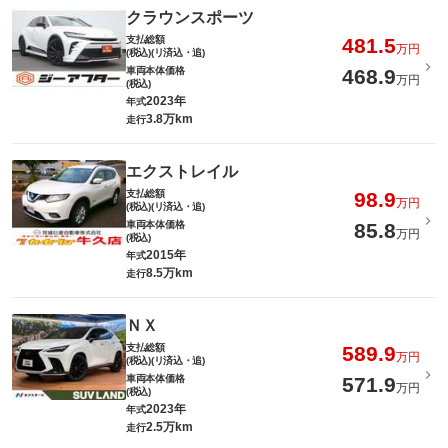
クラウンスポーツ
支払総額
481.5
万円
(税込)(リ済込・追)
車両本体価格
468.9
万円
(税込)
2023年
年式
3.8万km
走行
エクストレイル
支払総額
98.9
万円
(税込)(リ済込・追)
車両本体価格
85.8
万円
(税込)
2015年
年式
8.5万km
走行
ＮＸ
支払総額
589.9
万円
(税込)(リ済込・追)
車両本体価格
571.9
万円
(税込)
2023年
年式
2.5万km
走行