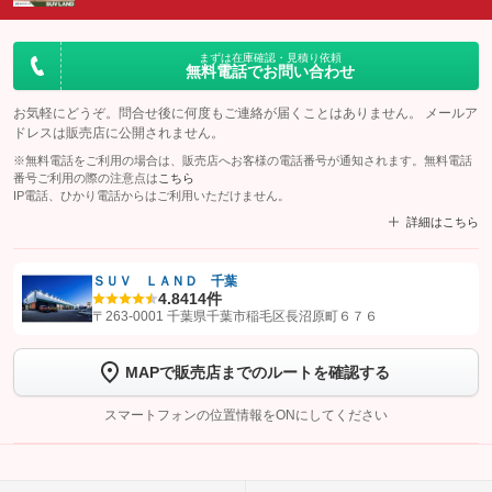
まずは在庫確認・見積り依頼
無料電話でお問い合わせ
お気軽にどうぞ。問合せ後に何度もご連絡が届くことはありません。 メールア
ドレスは販売店に公開されません。
※無料電話をご利用の場合は、販売店へお客様の電話番号が通知されます。無料電話
番号ご利用の際の注意点は
こちら
IP電話、ひかり電話からはご利用いただけません。
詳細はこちら
ＳＵＶ ＬＡＮＤ 千葉
4.8
414件
【STEP1】
認証画面でグーネットを友だち追加してから「許可する」ボタンを押
〒263-0001 千葉県千葉市稲毛区長沼原町６７６
します
MAPで販売店までのルートを確認する
【STEP2】
トーク画面で
ボタンをタップして問い合わせを
完了してください。
スマートフォンの位置情報をONにしてください
こちら