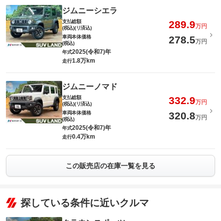
ジムニーシエラ
支払総額
289.9
万円
(税込)(リ済込)
車両本体価格
278.5
万円
(税込)
2025(令和7)年
年式
1.8万km
走行
ジムニーノマド
支払総額
332.9
万円
(税込)(リ済込)
車両本体価格
320.8
万円
(税込)
2025(令和7)年
年式
0.4万km
走行
この販売店の在庫一覧を見る
探している条件に近いクルマ