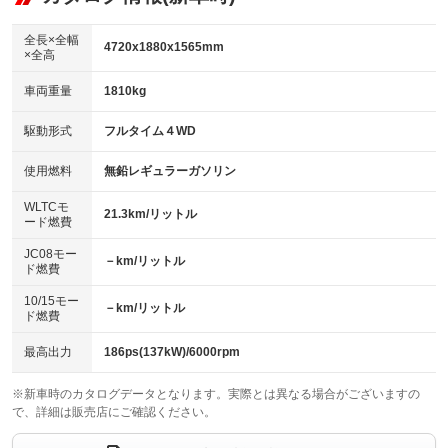
：装備なし
ダウンヒルアシストコントロール
アルミホイール：21インチ
：装備なし
：装備あり
全長×全幅
4720x1880x1565mm
×全高
パワーウィンドウ
盗難防止システム
革シート
ハーフレザーシート
：装備あり
：装備あり
：装備あり
：装備なし
車両重量
1810kg
アイドリングストップ
ドライブレコーダー
キーレス
LEDヘッドランプ
：装備なし
：装備あり
：装備あり
：装備あり
USB入力端子
Bluetooth接続
駆動形式
フルタイム４WD
HID(キセノンライト)
ポータブルナビ
：装備あり
：装備あり
：装備なし
：装備なし
100V電源
クリーンディーゼル
バックカメラ
ETC2.0
使用燃料
無鉛レギュラーガソリン
：装備あり
：装備なし
：装備あり
：装備あり
センターデフロック
エアロ
スマートキー
：装備なし
WLTCモ
：装備なし
：装備あり
21.3km/リットル
ード燃費
レンタカーアップ
展示・試乗車
ローダウン
ランフラットタイヤ
：装備なし
：装備なし
：装備なし
：装備なし
JC08モー
－km/リットル
ド燃費
電動格納ミラー
パワーシート
3列シート
：装備あり
：装備あり
：装備なし
10/15モー
装備略号／用語解説
－km/リットル
ベンチシート
フルフラットシート
ド燃費
：装備なし
：装備なし
チップアップシート
オットマン
：装備なし
：装備なし
最高出力
186ps(137kW)/6000rpm
電動格納サードシート
シートヒーター
：装備なし
：装備あり
※新車時のカタログデータとなります。実際とは異なる場合がございますの
で、詳細は販売店にご確認ください。
ウォークスルー
後席モニター
：装備なし
：装備なし