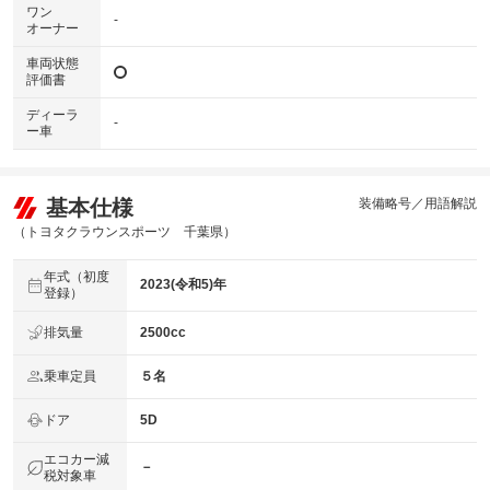
ワン
-
オーナー
車両状態
評価書
ディーラ
-
ー車
基本仕様
装備略号／用語解説
（トヨタクラウンスポーツ 千葉県）
年式（初度
2023(令和5)年
登録）
排気量
2500cc
乗車定員
５名
ドア
5D
エコカー減
－
税対象車