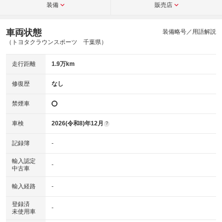
装備
販売店
車両状態
装備略号／用語解説
（トヨタクラウンスポーツ 千葉県）
走行距離
1.9万km
修復歴
なし
禁煙車
車検
2026(令和8)年12月
?
記録簿
-
輸入認定
-
中古車
輸入経路
-
登録済
-
未使用車