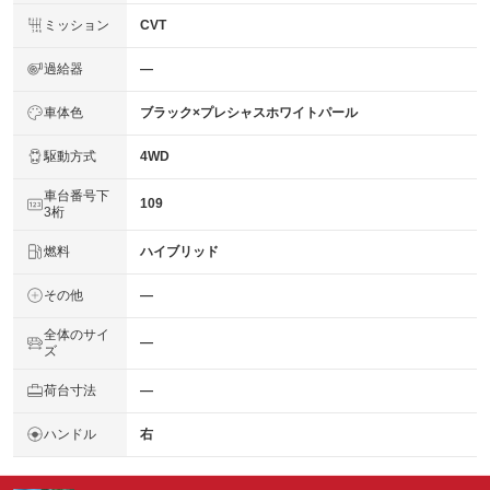
ミッション
CVT
過給器
―
車体色
ブラック×プレシャスホワイトパール
駆動方式
4WD
車台番号下
109
3桁
燃料
ハイブリッド
その他
―
全体のサイ
―
ズ
荷台寸法
―
ハンドル
右