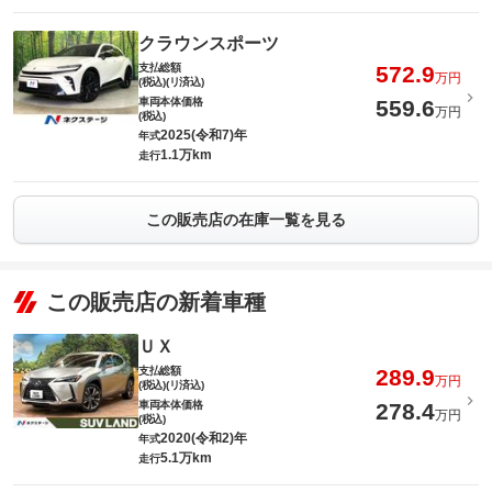
クラウンスポーツ
支払総額
572.9
万円
(税込)(リ済込)
車両本体価格
559.6
万円
(税込)
2025(令和7)年
年式
1.1万km
走行
この販売店の在庫一覧を見る
この販売店の新着車種
ＵＸ
支払総額
289.9
万円
(税込)(リ済込)
車両本体価格
278.4
万円
(税込)
2020(令和2)年
年式
5.1万km
走行