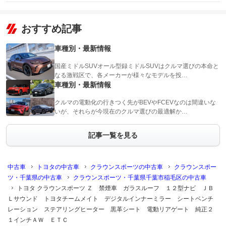
おすすめ記事
車種別・最新情報
国産ミドルSUVオール型録ミドルSUVはクルマ選びの本命と
なる激戦区で、各メーカーが様々なモデルを投…
車種別・最新情報
クルマの電動化の行きつく先がBEVやFCEVなのは間違いな
いが、それらが今現在のクルマ選びの最適解か…
記事一覧を見る
中古車
トヨタの中古車
クラウンスポーツの中古車
クラウンスポー
ツ・千葉県の中古車
クラウンスポーツ・千葉県千葉市稲毛区の中古車
トヨタ クラウンスポーツ Ｚ 禁煙車 ガラスルーフ １２型ナビ ＪＢ
Ｌサウンド トヨタチームメイト デジタルインナーミラー シートベンチ
レーション ステアリングヒーター 黒革シート 電動リアゲート 純正２
１インチＡＷ ＥＴＣ