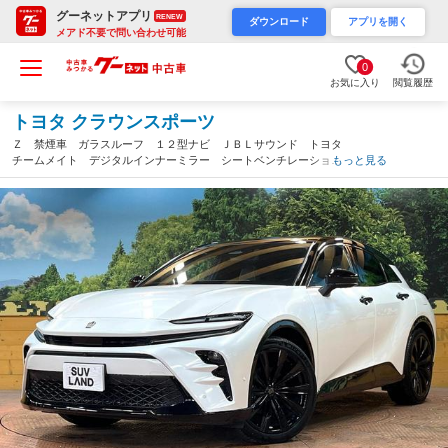
グーネットアプリ
RENEW
ダウンロード
アプリを開く
メアド不要で問い合わせ可能
0
お気に入り
閲覧履歴
トヨタ クラウンスポーツ
Ｚ 禁煙車 ガラスルーフ １２型ナビ ＪＢＬサウンド トヨタ
チームメイト デジタルインナーミラー シートベンチレーショ
もっと見る
ン ステアリングヒーター 黒革シート 電動リアゲート 純正２
１インチＡＷ ＥＴＣ（千葉県）