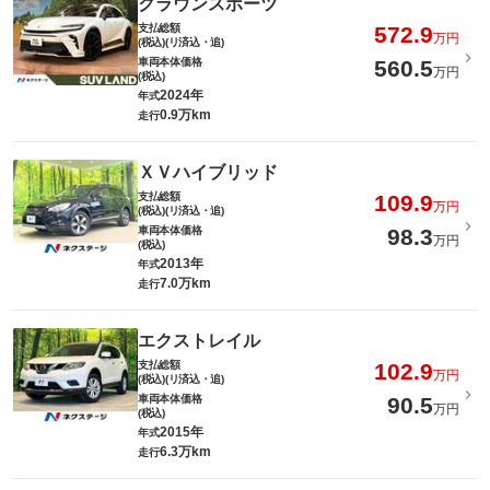
クラウンスポーツ
支払総額
572.9
万円
(税込)(リ済込・追)
車両本体価格
560.5
万円
(税込)
2024年
年式
0.9万km
走行
ＸＶハイブリッド
支払総額
109.9
万円
(税込)(リ済込・追)
車両本体価格
98.3
万円
(税込)
2013年
年式
7.0万km
走行
エクストレイル
支払総額
102.9
万円
(税込)(リ済込・追)
車両本体価格
90.5
万円
(税込)
2015年
年式
6.3万km
走行