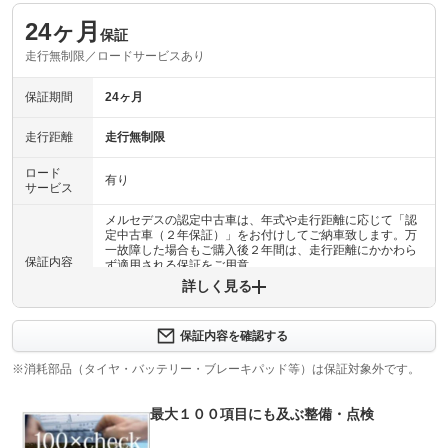
24ヶ月
保証
走行無制限／ロードサービスあり
保証期間
24ヶ月
走行距離
走行無制限
ロード
有り
サービス
メルセデスの認定中古車は、年式や走行距離に応じて「認
定中古車（２年保証）」をお付けしてご納車致します。万
一故障した場合もご購入後２年間は、走行距離にかかわら
保証内容
ず適用される保証をご用意。
詳しく見る
保証内容について問い合わせる
計100項目
保証内容を確認する
最大１００項目にも及ぶ点検・整備項目が設定されていま
保証項目
す。点検・整備は、メルセデス・ベンツ・グループＡＧ社
※消耗部品（タイヤ・バッテリー・ブレーキパッド等）は保証対象外です。
の基準に適合した充実の設備を備えたサービス工場にて、
サービススタッフが入念に実施。
最大１００項目にも及ぶ整備・点検
修理回数
無制限