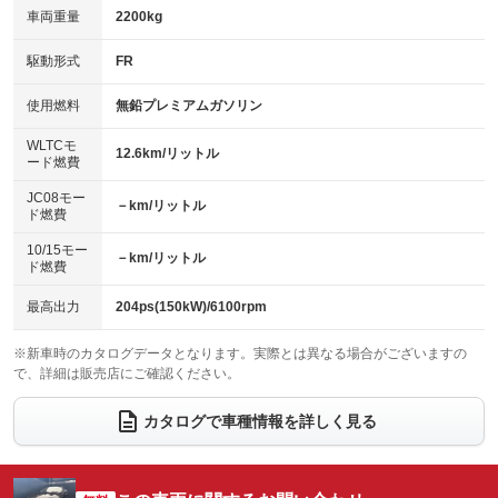
車両重量
2200kg
アイドリングストップ
ドライブレコーダー
キーレス
LEDヘッドランプ
：装備あり
：装備なし
：装備あり
：装備あり
USB入力端子
Bluetooth接続
駆動形式
FR
HID(キセノンライト)
ポータブルナビ
：装備あり
：装備あり
：装備あり
：装備なし
100V電源
クリーンディーゼル
バックカメラ
ETC2.0
使用燃料
無鉛プレミアムガソリン
：装備なし
：装備なし
：装備あり
：装備あり
センターデフロック
エアロ
スマートキー
：装備なし
WLTCモ
：装備なし
：装備あり
12.6km/リットル
ード燃費
レンタカーアップ
展示・試乗車
ローダウン
ランフラットタイヤ
：装備なし
：装備なし
：装備なし
：装備なし
JC08モー
－km/リットル
ド燃費
電動格納ミラー
パワーシート
3列シート
：装備あり
：装備あり
：装備なし
10/15モー
装備略号／用語解説
－km/リットル
ベンチシート
フルフラットシート
ド燃費
：装備なし
：装備なし
チップアップシート
オットマン
：装備なし
：装備なし
最高出力
204ps(150kW)/6100rpm
電動格納サードシート
シートヒーター
：装備なし
：装備あり
※新車時のカタログデータとなります。実際とは異なる場合がございますの
で、詳細は販売店にご確認ください。
ウォークスルー
後席モニター
：装備なし
：装備なし
電動リアゲート
フロントカメラ
カタログで車種情報を詳しく見る
：装備あり
：装備あり
シートエアコン
全周囲カメラ
：装備あり
：装備あり
サイドカメラ
ルーフレール