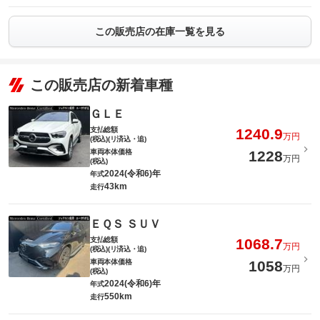
この販売店の在庫一覧を見る
この販売店の新着車種
ＧＬＥ
支払総額
1240.9
万円
(税込)(リ済込・追)
車両本体価格
1228
万円
(税込)
2024(令和6)年
年式
43km
走行
ＥＱＳ ＳＵＶ
支払総額
1068.7
万円
(税込)(リ済込・追)
車両本体価格
1058
万円
(税込)
2024(令和6)年
年式
550km
走行