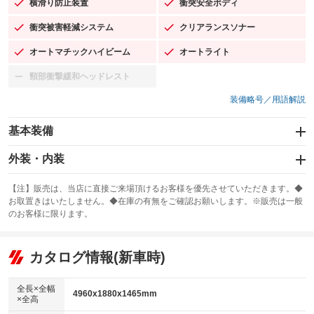
横滑り防止装置
衝突安全ボディ
：装備あり
：装備あり
衝突被害軽減システム
クリアランスソナー
：装備あり
：装備あり
オートマチックハイビーム
オートライト
：装備あり
：装備あり
頸部衝撃緩和ヘッドレスト
：装備なし
装備略号／用語解説
基本装備
エアバッグ：運転席/助手席/サイド
外装・内装
：装備あり
スライドドア
カーナビ：HDDナビ
：装備なし
：装備あり
【注】販売は、当店に直接ご来場頂けるお客様を優先させていただきます。◆
お取置きはいたしません。◆在庫の有無をご確認お願いします。※販売は一般
サンルーフ
ABS
TV：フルセグ
：装備あり
：装備あり
：装備あり
のお客様に限ります。
エアコン
Wエアコン
オーディオ：ミュージックプレイヤー接続可
：装備あり
：装備あり
：装備あり
リフトアップ
パワーステアリング
カタログ情報(新車時)
ビジュアル
：装備なし
：装備あり
：装備なし
ダウンヒルアシストコントロール
アルミホイール：20インチ
：装備なし
：装備あり
全長×全幅
4960x1880x1465mm
×全高
パワーウィンドウ
盗難防止システム
革シート
ハーフレザーシート
：装備あり
：装備あり
：装備あり
：装備なし