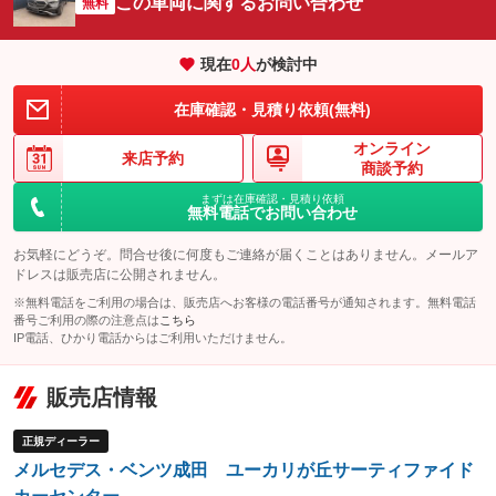
この車両に関するお問い合わせ
：装備あり
無料
：装備なし
エアサスペンション
ヘッドライトウォッシャー
：装備あり
：装備なし
現在
0
人
が検討中
装備略号／用語解説
在庫確認・見積り依頼(無料)
オンライン
来店予約
商談予約
まずは在庫確認・見積り依頼
無料電話でお問い合わせ
お気軽にどうぞ。問合せ後に何度もご連絡が届くことはありません。メールア
ドレスは販売店に公開されません。
※無料電話をご利用の場合は、販売店へお客様の電話番号が通知されます。無料電話
番号ご利用の際の注意点は
こちら
IP電話、ひかり電話からはご利用いただけません。
販売店情報
正規ディーラー
メルセデス・ベンツ成田 ユーカリが丘サーティファイド