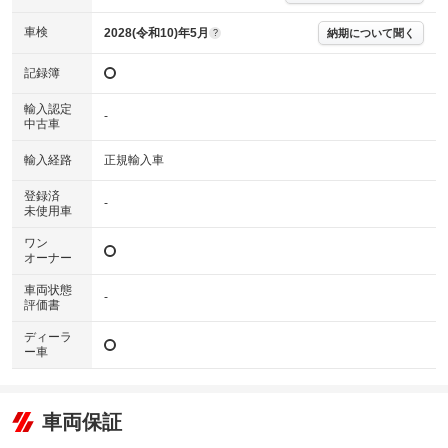
車検
2028(令和10)年5月
納期について聞く
?
記録簿
輸入認定
-
中古車
輸入経路
正規輸入車
登録済
-
未使用車
ワン
オーナー
車両状態
-
評価書
ディーラ
ー車
車両保証