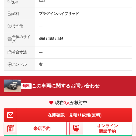
215
3桁
燃料
プラグインハイブリッド
その他
―
全体のサイ
496 / 188 / 146
ズ
荷台寸法
―
ハンドル
右
この車両に関するお問い合わせ
無料
現在
0
人
が検討中
在庫確認・見積り依頼(無料)
オンライン
来店予約
商談予約