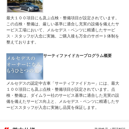
上限金額
限度額無制限
無し
最大１００項目にも及ぶ点検・整備項目が設定されています。
正規販売店以外での修理・メンテナンス・改造を行った場
この点検・整備は、厳しい基準に適合し充実の設備を備えたサ
免責金
合、認定中古車保証対象外となりお客様ご負担の費用が発
ービス工場において、メルセデス・ベンツに精通したサービ
生する場合がございますので正規販売店サービス工場をご
利用頂きます様お願い致します。
ス・スタッフが入念に実施。ご購入後も万全のサポート体制を
整えております。
保証修理
全国正規販売店サービス工場にて保証修理をお受け頂けま
受付先
す。
サーティファイドカープログラム概要
法定整備
整備無 車両状態については販売店にご確認ください
法定整備
-
について
メルセデスの認定中古車「サーティファイドカー」には、最大
１００項目にも及ぶ点検・整備項目が設定されています。点
検・整備は、ダイムラー社のサービス基準に適合した充実の設
備を備えたサービス向上と、メルセデス・ベンツに精通したサ
ービススタッフが入念に実施し品質を保証します。