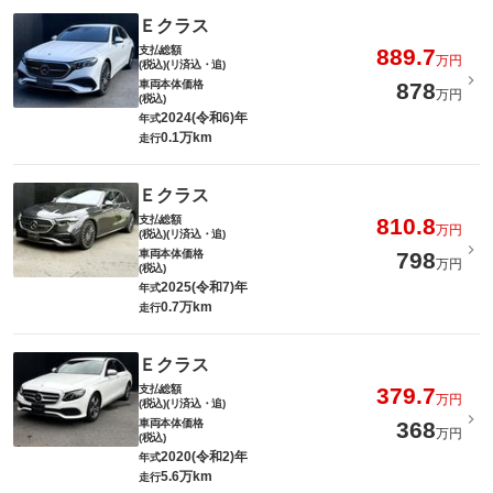
Ｅクラス
支払総額
889.7
万円
(税込)(リ済込・追)
車両本体価格
878
万円
(税込)
2024(令和6)年
年式
0.1万km
走行
Ｅクラス
支払総額
810.8
万円
(税込)(リ済込・追)
車両本体価格
798
万円
(税込)
2025(令和7)年
年式
0.7万km
走行
Ｅクラス
支払総額
379.7
万円
(税込)(リ済込・追)
車両本体価格
368
万円
(税込)
2020(令和2)年
年式
5.6万km
走行