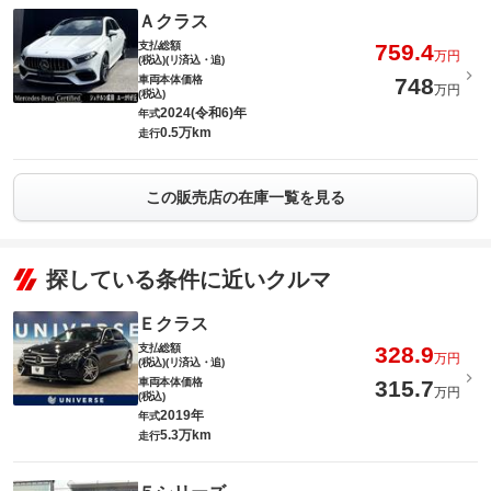
Ａクラス
支払総額
759.4
万円
(税込)(リ済込・追)
車両本体価格
748
万円
(税込)
2024(令和6)年
年式
0.5万km
走行
この販売店の在庫一覧を見る
探している条件に近いクルマ
Ｅクラス
支払総額
328.9
万円
(税込)(リ済込・追)
車両本体価格
315.7
万円
(税込)
2019年
年式
5.3万km
走行