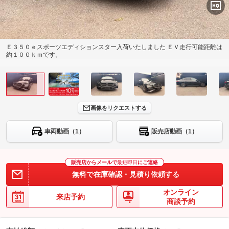
Ｅ３５０ｅスポーツエディションスター入荷いたしました ＥＶ走行可能距離は
約１００ｋｍです。
画像をリクエストする
車両動画（1）
販売店動画（1）
販売店からメールで
最短即日
にご連絡
無料で在庫確認・見積り依頼する
オンライン
来店予約
商談予約