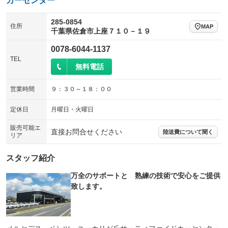
カーセンター
285-0854
住所
MAP
千葉県佐倉市上座７１０－１９
0078-6044-1137
TEL
無料電話
営業時間
９：３０～１８：００
定休日
月曜日・火曜日
販売可能エ
直接お問合せください
陸送費について聞く
リア
スタッフ紹介
万全のサポートと 熟練の技術で安心をご提供
致します。