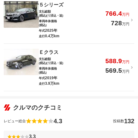
５シリーズ
支払総額
766.4
万円
(税込)(リ済込・追)
車両本体価格
728
万円
(税込)
2025年
年式
0.4万km
走行
Ｅクラス
支払総額
588.9
万円
(税込)(リ済込・追)
車両本体価格
569.5
万円
(税込)
2019年
年式
3.9万km
走行
クルマのクチコミ
4.3
132
レビュー総合
投稿数
3.3