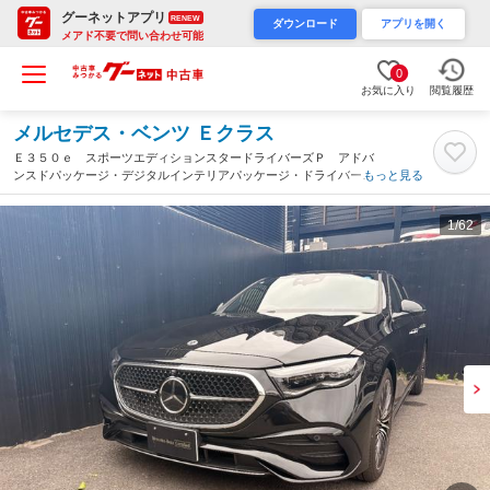
グーネットアプリ
RENEW
ダウンロード
アプリを開く
メアド不要で問い合わせ可能
0
お気に入り
閲覧履歴
メルセデス・ベンツ Ｅクラス
Ｅ３５０ｅ スポーツエディションスタードライバーズＰ アドバ
ンスドパッケージ・デジタルインテリアパッケージ・ドライバーズ
もっと見る
パッケージ・レザーエクスクルーシブパッケージ・パノラミックス
ライディングルーフ・Ｂｕｒｍｅｓｔｅｒ４Ｄサラウンドサウンド
1
/62
システム（千葉県）