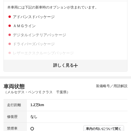
本車両には下記の新車時のオプションが含まれています。
アドバンスドパッケージ
ＡＭＧライン
デジタルインテリアパッケージ
ドライバーズパッケージ
レザーエクスクルーシブパッケージ
パノラミックスライディングルーフ
詳しく見る
Ｂｕｒｍｅｓｔｅｒ４Ｄサラウンドサウンドシステム
車両状態
装備略号／用語解説
（メルセデス・ベンツＥクラス 千葉県）
走行距離
1.2万km
修復歴
なし
禁煙車
車内の匂いについて聞く