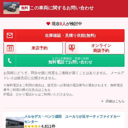
この車両に関するお問い合わせ
無料
現在
0
人
が検討中
在庫確認・見積り依頼(無料)
オンライン
来店予約
商談予約
まずは在庫確認・見積り依頼
無料電話でお問い合わせ
お気軽にどうぞ。問合せ後に何度もご連絡が届くことはありません。 メールア
ドレスは販売店に公開されません。
※無料電話をご利用の場合は、販売店へお客様の電話番号が通知されます。無料電話
番号ご利用の際の注意点は
こちら
IP電話、ひかり電話からはご利用いただけません。
詳細はこちら
メルセデス・ベンツ成田 ユーカリが丘サーティファイドカー
センター
【STEP1】
認証画面でグーネットを友だち追加してから「許可する」ボタンを押
4.8
11件