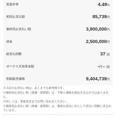
4.49
実質年率
%
85,739
初回お支払額
円
3,900,000
最終回お支払い額
円
2,500,000
頭金
円
37
総支払回数
回
-
ボーナス月加算金額
円 × -回
9,404,739
割賦販売価格
円
※上記のお支払い例は、あくまでも参考例です。
※最終回お支払い額（残価・据置額）は、下取り価格を保証するものではありませ
ん。
※詳しくは、各販売店までお問い合わせください。
※最終回お支払い額（残価・据置額）は、最終お支払い分として支払い回数に含まれ
ています。