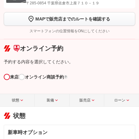
します
〒285-0854 千葉県佐倉市上座７１０－１９
【STEP2】
トーク画面で
ボタンをタップして問い合わせを
MAPで販売店までのルートを確認する
完了してください。
スマートフォンの位置情報をONにしてください
こちら
オンライン予約
予約する内容を選択してください。
来店
オンライン商談予約
?
状態
装備
販売店
ローン
状態
新車時オプション