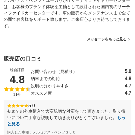
メルセデス・ベンツ・ユーカリが丘サーティファイドカーセンター
は、お客様のブランド体験を主軸として設計された国内初のサーテ
ィファイドカーセンターです。車の販売からメンテナンスまで全て
の面でお客様をサポート致します。ご来店心よりお待ちしておりま
す。
メッセージをもっと見る
販売店の口コミ
総合評価
5.0
お問い合わせ（見積り）
（5点満点中）
4.8
4.8
納車までの対応
4.7
説明の分かりやすさ
4.7
オススメ度
11件
5.0
初めての外車購入で大変親切な対応をして頂きました。取り扱
いについて丁寧な説明して頂きありがとうございました。
もっ
と見る
購入した車種：メルセデス・ベンツＧＬＣ