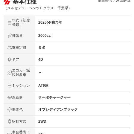
基本仕様
装備略号／用語解説
（メルセデス・ベンツＥクラス 千葉県）
年式（初度
2025(令和7)年
登録）
排気量
2000cc
乗車定員
５名
ドア
4D
エコカー減
－
税対象車
ミッション
AT9速
過給器
ターボチャージャー
車体色
オブシディアンブラック
駆動方式
2WD
車台番号下