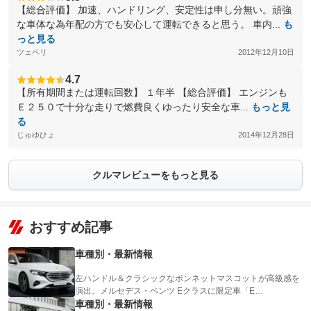
【総合評価】 加速、ハンドリング、安定性は申し分無い。頑強
な車体な為年配の方でも安心して運転できると思う。 車内...
も
っと見る
ツェペリ
2012年12月10日
4.7
【所有期間または運転回数】 １年半 【総合評価】 エンジンも
Ｅ２５０で十分な走りで燃費良くゆったり安全な車...
もっと見
る
じゅゆひょ
2014年12月28日
クルマレビューをもっと見る
おすすめ記事
車種別・最新情報
左ハンドル＆クラシックなボンネットマスコットが高級感を
演出。メルセデス・ベンツ Eクラスに限定車「E…
車種別・最新情報