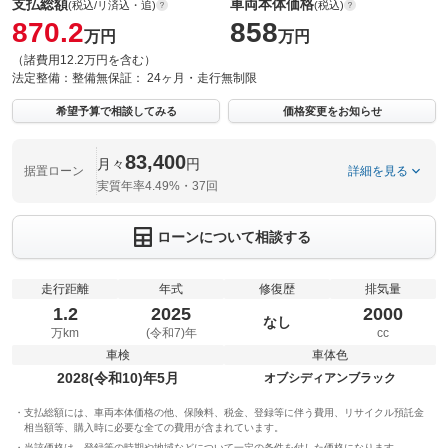
支払総額
車両本体価格
(税込/リ済込・追)
(税込)
870.2
858
万円
万円
（諸費用12.2万円を含む）
法定整備：
整備無
保証：
24ヶ月・走行無制限
希望予算で相談してみる
価格変更をお知らせ
83,400
月々
円
据置ローン
詳細を見る
実質年率4.49%・37回
ローンについて相談する
走行距離
年式
修復歴
排気量
1.2
2025
2000
なし
万km
(令和7)年
cc
車検
車体色
2028(令和10)年5月
オブシディアンブラック
支払総額には、車両本体価格の他、保険料、税金、登録等に伴う費用、リサイクル預託金
相当額等、購入時に必要な全ての費用が含まれています。
当該価格は、登録等の時期や地域などについて一定の条件を付した価格になります。