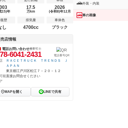
年式
走行距離
車検
外装・内装
003
17.5
2026
成15)年
万km
(令和8)年12月
車の画像
修復歴
排気量
車体色
なし
4700cc
ブラック
販売店情報
電話お問い合わせ
携帯可
78-6041-2431
電話番号QR
店
ＲＡＣＥＴＲＵＣＫ ＴＲＥＮＤＳ Ｊ
ＡＰＡＮ
東京都江戸川区松江７－２０－１２
可能
直接お問合せください
ア
MAPを開く
LINEで共有