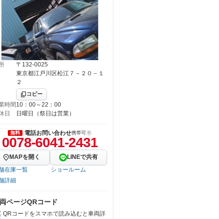
所
〒132-0025
東京都江戸川区松江７－２０－１
２
コピー
業時間
10：00～22：00
休日
日曜日（祭日は営業）
電話お問い合わせ
無料
携帯可
0078-6041-2431
MAPを開く
LINEで共有
舗在庫一覧
ショールーム
舗詳細
両ページQRコード
QRコードをスマホで読み込むと車両詳