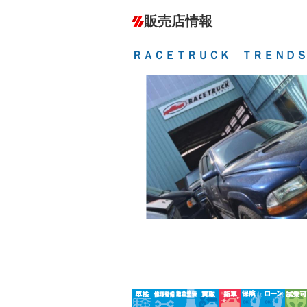
ダウンヒルアシストコントロール
－
販売店情報
オーディオ：CDまたはCDチェンジャー
盗難防止システム
アイドリ
－
ヘッドライトウォッシャ
革シート
－
－
ー
ＲＡＣＥＴＲＵＣＫ ＴＲＥＮＤＳ
Bluetooth接続
100V電源
－
－
LEDヘッドランプ
HID(キ
－
－
レンタカーアップ
展示・試
－
－
ETC
エアロ
－
－
ランフラットタイヤ
パワーシ
－
－
フルフラットシート
チップア
－
シートヒーター
ウォーク
－
フロントカメラ
シートエ
－
－
ルーフレール
エアサス
－
－