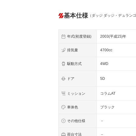
基本仕様
（ダッジ ダッジ・デュラン
年式(初度登録)
2003(平成15)年
排気量
4700cc
駆動方式
4WD
ドア
5D
ミッション
コラムAT
車体色
ブラック
その他仕様
－
荷台寸法
－