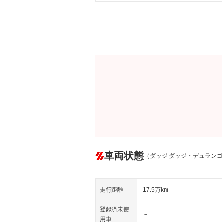
車両状態
（ダッジ ダッジ・デュラン
走行距離
17.5万km
登録済未使
－
用車