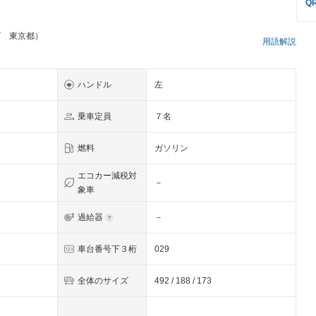
ゴ 東京都）
用語解説
ハンドル
左
乗車定員
７名
燃料
ガソリン
エコカー減税対
－
象車
過給器
－
車台番号下３桁
029
全体のサイズ
492 / 188 / 173