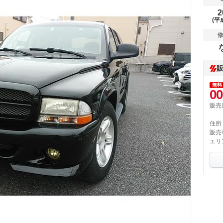
2
(平
無料
00
販売
住所
販売
エリ