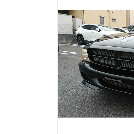
マガジン
車カタログ
自動車ローン
保険
レビュー
価格相場
教習所
用語集