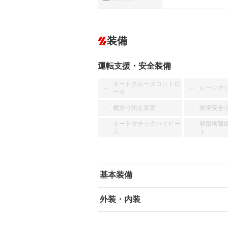
装備
運転支援・安全装備
オートクルーズコントロ
レーンア
－
－
ール
横滑り防止装置
衝突安全
－
－
オートマチックハイビー
頸部衝撃
－
－
ム
ト
基本装備
外装・内装
エアバッグ：運転席/助手席
ABS
エアコン
カーナビ
－