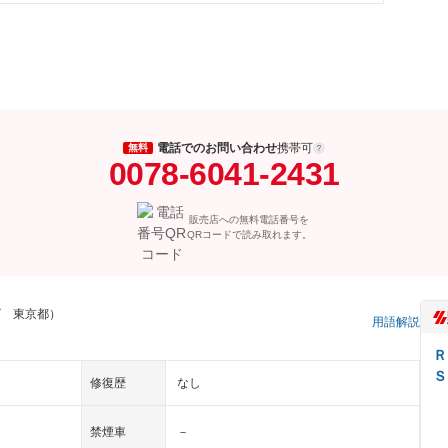
電話でのお問い合わせ
携帯可
無料
0078-6041-2431
販売店への無料電話番号を
QRコードで読み取れます。
ゴ 東京都）
用語解説
Ｒ
Ｓ
修復歴
なし
禁煙車
－