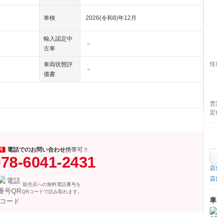
車検
2026(令和8)年12月
輸入認定中
－
古車
住
車両状態評
－
価書
営
定
電話でのお問い合わせ
携帯可
料
78-6041-2431
店
店
販売店への無料電話番号を
QRコードで読み取れます。
車