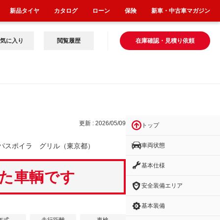
新品タイヤ
カタログ
ローン
保険
新車・中古車マガジン
気に入り
閲覧履歴
在庫確認・見積り依頼
更新 : 2026/05/09
トップ
車両状態
パスポイラ グリル（東京都）
基本仕様
いた車輌です
安全装備エリア
基本装備