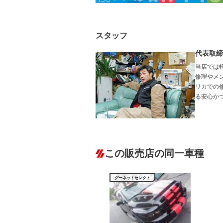
スタッフ
代表取締
当店では
修理やメ
リカでの
る安心か
この販売店の同一車種
グーネットセレクト