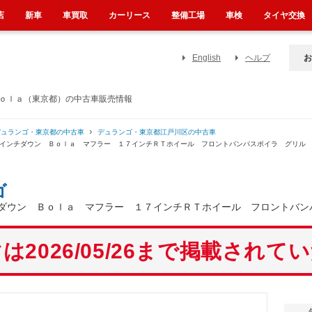
店
新車
車買取
カーリース
整備工場
車検
タイヤ交換
English
ヘルプ
お
Ｂｏｌａ（東京都）の中古車販売情報
デュランゴ・東京都の中古車
デュランゴ・東京都江戸川区の中古車
２インチダウン Ｂｏｌａ マフラー １７インチＲＴホイール フロントバンパスポイラ グリル
ゴ
ダウン Ｂｏｌａ マフラー １７インチＲＴホイール フロントバン
は2026/05/26まで掲載されて