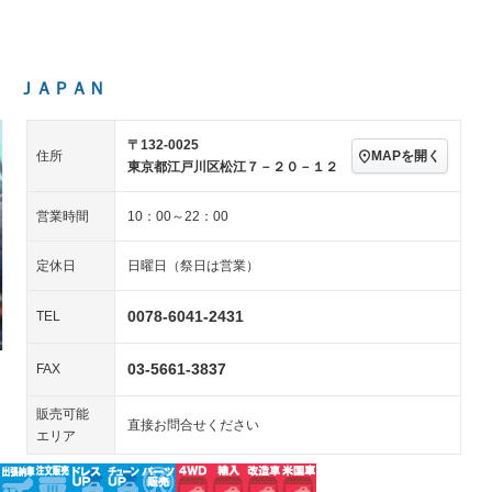
パワーステアリング
パワーウィンドウ
－ビジュアル
アルミホイール
－
－
ングストップ
ドライブレコーダー
USB入力端子
－
－
ハーフレザーシート
キーレス
－
 ＪＡＰＡＮ
クリーンディーゼル
センターデフロック
－
－
セノンライト)
ポータブルナビ
バックカメラ
－
－
乗車
電動格納ミラー
－
〒132-0025
MAPを開く
住所
スマートキー
ローダウン
－
東京都江戸川区松江７－２０－１２
装備略号／用語解説
ート
3列シート
ベンチシート
－
営業時間
10：00～22：00
ップシート
オットマン
電動格納サードシート
－
－
定休日
日曜日（祭日は営業）
スルー
後席モニター
電動リアゲート
－
－
0078-6041-2431
TEL
アコン
全周囲カメラ
サイドカメラ
－
－
ペンション
03-5661-3837
FAX
装備略号／用語解説
販売可能
直接お問合せください
エリア