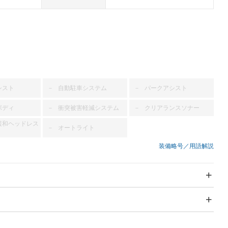
シスト
自動駐車システム
パークアシスト
－
－
ボディ
衝突被害軽減システム
クリアランスソナー
－
－
緩和ヘッドレス
オートライト
－
装備略号／用語解説
スライドドア
サンルーフ
－
－
Wエアコン
リフトアップ
－
－
TV
－