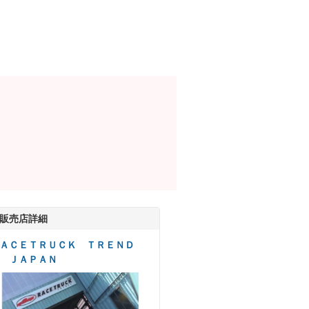
販売店詳細
ＡＣＥＴＲＵＣＫ ＴＲＥＮＤ
 ＪＡＰＡＮ