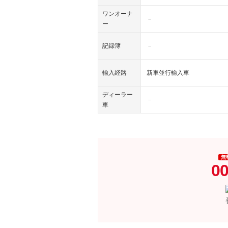
ワンオーナ
－
ー
記録簿
－
輸入経路
新車並行輸入車
ディーラー
－
車
無
00