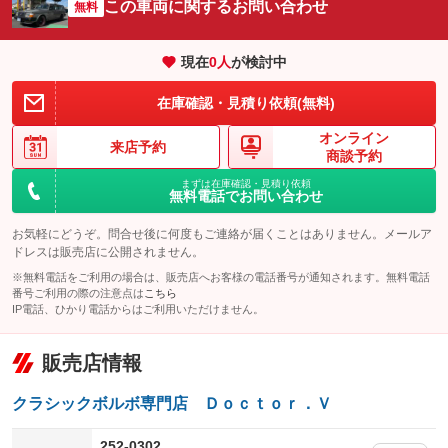
サイドカメラ
ルーフレール
この車両に関するお問い合わせ
：装備なし
無料
：装備なし
エアサスペンション
ヘッドライトウォッシャー
：装備なし
：装備なし
現在
0
人
が検討中
装備略号／用語解説
在庫確認・見積り依頼(無料)
オンライン
来店予約
商談予約
まずは在庫確認・見積り依頼
無料電話でお問い合わせ
お気軽にどうぞ。問合せ後に何度もご連絡が届くことはありません。メールア
ドレスは販売店に公開されません。
※無料電話をご利用の場合は、販売店へお客様の電話番号が通知されます。無料電話
番号ご利用の際の注意点は
こちら
IP電話、ひかり電話からはご利用いただけません。
販売店情報
クラシックボルボ専門店 Ｄｏｃｔｏｒ．Ｖ
252-0302