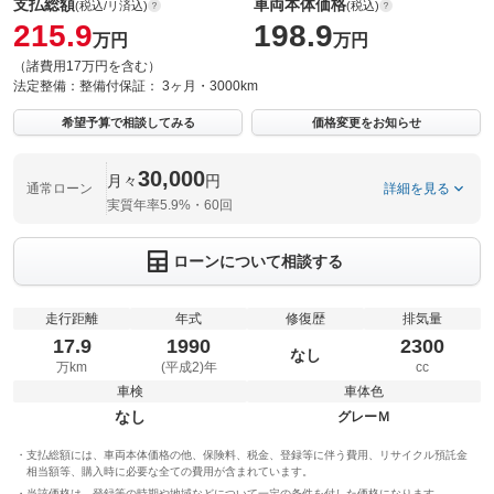
支払総額
車両本体価格
(税込/リ済込)
(税込)
215.9
198.9
万円
万円
（諸費用17万円を含む）
法定整備：
整備付
保証：
3ヶ月・3000km
希望予算で相談してみる
価格変更をお知らせ
30,000
月々
円
通常ローン
詳細を見る
実質年率5.9%・60回
ローンについて相談する
走行距離
年式
修復歴
排気量
17.9
1990
2300
なし
万km
(平成2)年
cc
車検
車体色
なし
グレーＭ
支払総額には、車両本体価格の他、保険料、税金、登録等に伴う費用、リサイクル預託金
相当額等、購入時に必要な全ての費用が含まれています。
当該価格は、登録等の時期や地域などについて一定の条件を付した価格になります。