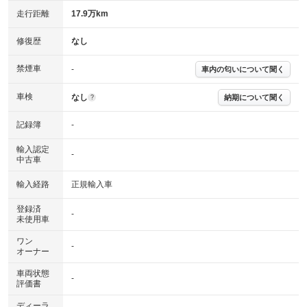
走行距離
17.9万km
修復歴
なし
禁煙車
-
車内の匂いについて聞く
車検
なし
納期について聞く
?
記録簿
-
輸入認定
-
中古車
輸入経路
正規輸入車
登録済
-
未使用車
ワン
-
オーナー
車両状態
-
評価書
ディーラ