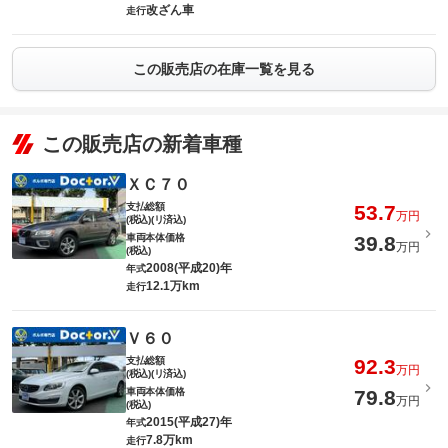
改ざん車
走行
この販売店の在庫一覧を見る
この販売店の新着車種
ＸＣ７０
支払総額
53.7
万円
(税込)(リ済込)
車両本体価格
39.8
万円
(税込)
2008(平成20)年
年式
12.1万km
走行
Ｖ６０
支払総額
92.3
万円
(税込)(リ済込)
車両本体価格
79.8
万円
(税込)
2015(平成27)年
年式
7.8万km
走行