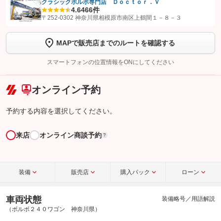
クラシックボルボ専門店 Ｄｏｃｔｏｒ．Ｖ
4.6
466件
【STEP1】
認証画面でグーネットを友だち追加してから「許可する」ボタンを押
〒252-0302 神奈川県相模原市南区上鶴間１－８－３
します
MAPで販売店までのルートを確認する
【STEP2】
トーク画面で
ボタンをタップして問い合わせを
完了してください。
スマートフォンの位置情報をONにしてください
こちら
オンライン予約
予約する内容を選択してください。
来店
オンライン商談予約
?
装備
販売店
購入パック
ローン
車両状態
装備略号／用語解説
（ボルボ２４０ワゴン 神奈川県）