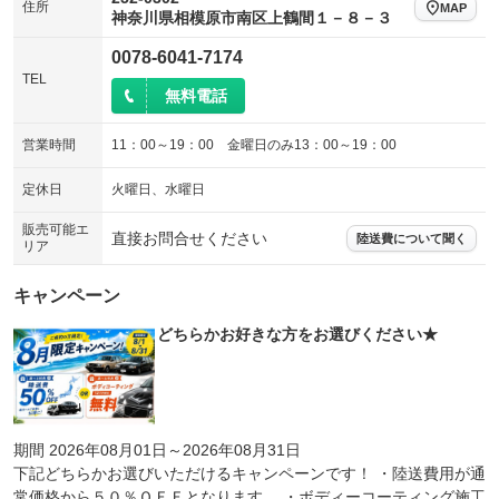
住所
MAP
神奈川県相模原市南区上鶴間１－８－３
0078-6041-7174
TEL
無料電話
営業時間
11：00～19：00 金曜日のみ13：00～19：00
定休日
火曜日、水曜日
販売可能エ
直接お問合せください
陸送費について聞く
リア
キャンペーン
どちらかお好きな方をお選びください★
期間 2026年08月01日～2026年08月31日
下記どちらかお選びいただけるキャンペーンです！ ・陸送費用が通
常価格から５０％ＯＦＦとなります。 ・ボディーコーティング施工