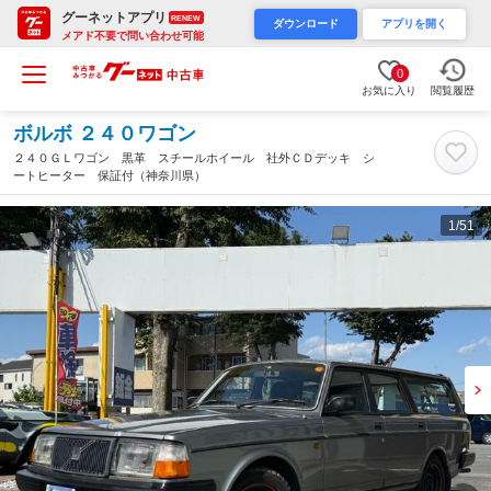
グーネットアプリ
RENEW
ダウンロード
アプリを開く
メアド不要で問い合わせ可能
0
お気に入り
閲覧履歴
ボルボ ２４０ワゴン
２４０ＧＬワゴン 黒革 スチールホイール 社外ＣＤデッキ シ
ートヒーター 保証付（神奈川県）
1
/51