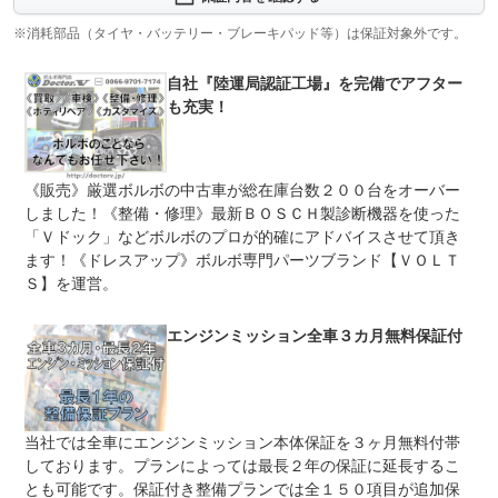
保証項目
全車無料にて保証付きとなります。別プランにて最長１年
の延長と他規定項目の保証をお付けるするプランもござい
※消耗部品（タイヤ・バッテリー・ブレーキパッド等）は保証対象外です。
ます。
自社『陸運局認証工場』を完備でアフター
修理回数
も充実！
上限金額
車両本体価格
免責金
無し
《販売》厳選ボルボの中古車が総在庫台数２００台をオーバー
しました！《整備・修理》最新ＢＯＳＣＨ製診断機器を使った
保証修理
-
受付先
「Ｖドック」などボルボのプロが的確にアドバイスさせて頂き
ます！《ドレスアップ》ボルボ専門パーツブランド【ＶＯＬＴ
整備付 法定12ヶ月または法定24ヶ月点検整備付
Ｓ】を運営。
法定整備
※車検なし・車検整備付の場合は法定24ヶ月点検整備付
※商用車は6ヶ月または12ヶ月点検整備付
エンジンミッション全車３カ月無料保証付
ボルボの事ならすべて当社にお任せ下さい！当店はボルボ
法定整備
専門の整備工場です。ご予算に合わせた整備プランを各種
について
ご用意しております。詳しくはＨＰ 検索【ボルボ ドク
ターＶ】をご覧下さい。
当社では全車にエンジンミッション本体保証を３ヶ月無料付帯
しております。プランによっては最長２年の保証に延長するこ
とも可能です。保証付き整備プランでは全１５０項目が追加保