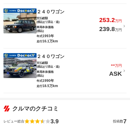
２４０ワゴン
支払総額
253.2
万円
(税込)(リ済込・追)
車両本体価格
239.8
万円
(税込)
1993年
年式
16.1万km
走行
２４０ワゴン
支払総額
--
万円
(税込)(リ済込・追)
車両本体価格
ASK
(税込)
1990年
年式
18.5万km
走行
クルマのクチコミ
3.9
7
レビュー総合
投稿数