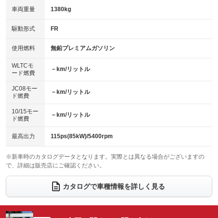
車両重量
1380kg
アイドリングストップ
ドライブレコーダー
キーレス
LEDヘッドランプ
：装備なし
：装備なし
：装備なし
：装備なし
USB入力端子
Bluetooth接続
駆動形式
FR
HID(キセノンライト)
ポータブルナビ
：装備なし
：装備なし
：装備なし
：装備なし
100V電源
クリーンディーゼル
バックカメラ
ETC
使用燃料
無鉛プレミアムガソリン
：装備なし
：装備なし
：装備なし
：装備あり
センターデフロック
エアロ
スマートキー
：装備なし
WLTCモ
：装備なし
：装備なし
－km/リットル
ード燃費
レンタカーアップ
展示・試乗車
ローダウン
ランフラットタイヤ
：装備なし
：装備なし
：装備なし
：装備なし
JC08モー
－km/リットル
ド燃費
電動格納ミラー
パワーシート
3列シート
：装備なし
：装備なし
：装備なし
10/15モー
装備略号／用語解説
－km/リットル
ベンチシート
フルフラットシート
ド燃費
：装備なし
：装備あり
チップアップシート
オットマン
：装備なし
：装備なし
最高出力
115ps(85kW)/5400rpm
電動格納サードシート
シートヒーター
：装備なし
：装備あり
※新車時のカタログデータとなります。実際とは異なる場合がございますの
で、詳細は販売店にご確認ください。
ウォークスルー
後席モニター
：装備なし
：装備なし
電動リアゲート
フロントカメラ
カタログで車種情報を詳しく見る
：装備なし
：装備なし
シートエアコン
全周囲カメラ
：装備なし
：装備なし