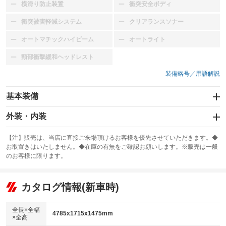
横滑り防止装置
衝突安全ボディ
：装備なし
：装備なし
衝突被害軽減システム
クリアランスソナー
：装備なし
：装備なし
オートマチックハイビーム
オートライト
：装備なし
：装備なし
頸部衝撃緩和ヘッドレスト
：装備なし
装備略号／用語解説
基本装備
エアバッグ：運転席
外装・内装
：装備あり
スライドドア
カーナビ
：装備なし
：装備なし
【注】販売は、当店に直接ご来場頂けるお客様を優先させていただきます。◆
お取置きはいたしません。◆在庫の有無をご確認お願いします。※販売は一般
サンルーフ
ABS
TV
：装備なし
：装備なし
：装備なし
のお客様に限ります。
エアコン
Wエアコン
オーディオ
：装備あり
：装備なし
：装備なし
リフトアップ
パワーステアリング
カタログ情報(新車時)
ビジュアル
：装備なし
：装備あり
：装備なし
ダウンヒルアシストコントロール
アルミホイール
：装備なし
：装備なし
全長×全幅
4785x1715x1475mm
×全高
パワーウィンドウ
盗難防止システム
革シート
ハーフレザーシート
：装備あり
：装備なし
：装備なし
：装備なし