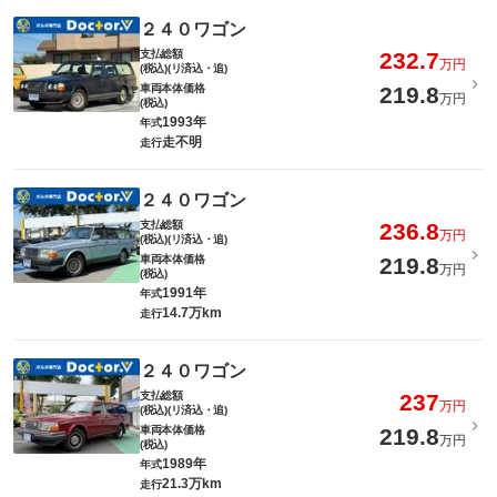
２４０ワゴン
支払総額
232.7
万円
(税込)(リ済込・追)
車両本体価格
219.8
万円
(税込)
1993年
年式
走不明
走行
２４０ワゴン
支払総額
236.8
万円
(税込)(リ済込・追)
車両本体価格
219.8
万円
(税込)
1991年
年式
14.7万km
走行
２４０ワゴン
支払総額
237
万円
(税込)(リ済込・追)
車両本体価格
219.8
万円
(税込)
1989年
年式
21.3万km
走行