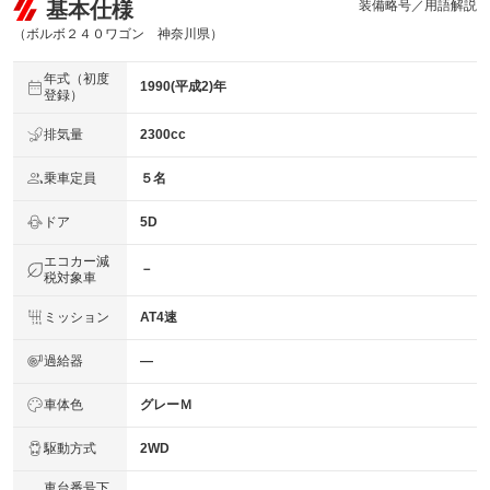
基本仕様
装備略号／用語解説
（ボルボ２４０ワゴン 神奈川県）
年式（初度
1990(平成2)年
登録）
排気量
2300cc
乗車定員
５名
ドア
5D
エコカー減
－
税対象車
ミッション
AT4速
過給器
―
車体色
グレーＭ
駆動方式
2WD
車台番号下