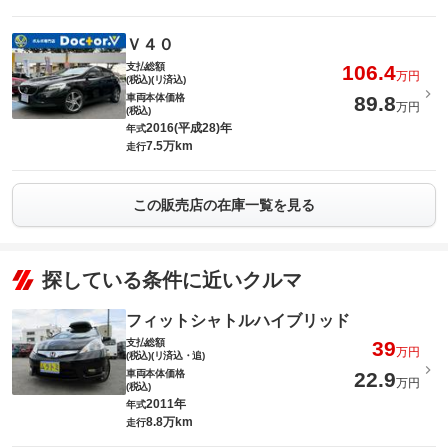
Ｖ４０
支払総額
106.4
万円
(税込)(リ済込)
車両本体価格
89.8
万円
(税込)
2016(平成28)年
年式
7.5万km
走行
この販売店の在庫一覧を見る
探している条件に近いクルマ
フィットシャトルハイブリッド
支払総額
39
万円
(税込)(リ済込・追)
車両本体価格
22.9
万円
(税込)
2011年
年式
8.8万km
走行