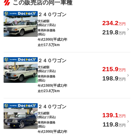
この販売店の同一車種
２４０ワゴン
支払総額
234.2
万円
(税込)(リ済込)
車両本体価格
219.8
万円
(税込)
1990(平成2)年
年式
17.5万km
走行
２４０ワゴン
支払総額
215.9
万円
(税込)(リ済込)
車両本体価格
198.9
万円
(税込)
1989(平成1)年
年式
23.8万km
走行
２４０ワゴン
支払総額
139.1
万円
(税込)(リ済込)
車両本体価格
119.8
万円
(税込)
1990(平成2)年
年式