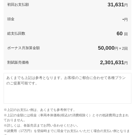
ります。
計170項目
31,631
初回お支払額
円
保証
ドクターＶのボルボにはエンジンミッション本体は３カ月全車無
エンジンミッション１年保証。他規定項目１２ヶ月もしくは１
料にて保証付きとなります。整備パックや保証パックなど追加で
保証項目
０，０００ｋｍまでを保証。当社基準の事前予防整備による部品
更に充実した内容に変更も可能！
代、交換工賃も含んでいます。ご遠方の場合でも、整備工場様で
-
頭金
保証整備をお受けいただけます
円
計170項目
エンジンミッション１年保証。他規定項目３ヶ月もしくは３，０
修理回数・
-車両本体価格。
保証項目
００ｋｍまでを保証。当社基準の事前予防整備による部品代、交
上限金額
60
総支払回数
換工賃も含んでいます。ご遠方の場合でも、整備工場様で保証整
回
備をお受けいただけます。
免責金
無し
修理回数・
50,000
-車両本体価格。
ボーナス月加算金額
円 × 2回
上限金額
保証修理受
-
付先
免責金
無し
2,301,631
割賦販売価格
ロードサー
円
無し
ビスの有無
保証修理受
-
付先
あくまでも上記は参考となります。お客様のご都合に合わせて各種プラン
このパックの見積もり依頼（無料）
ロードサー
のご提案可能です。
無し
ビスの有無
このパックの見積もり依頼（無料）
※上記のお支払い例は、あくまでも参考例です。
※上記の金額には税金（車両本体価格(税込)の消費税除く）とその他諸費用は含まれ
ておりません。
※詳しくは、各販売店までお問い合わせください。
※諸費用（17万円）を登録時までに現金でお支払いいただく場合の支払い例となりま