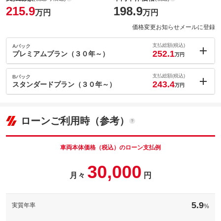
215.9
198.9
万円
万円
価格変更お知らせメールに登録
支払総額(税込)
Aパック
252.1
プレミアムプラン（３０年～）
万円
内：オプシ
36.2
ョン価格
支払総額(税込)
Bパック
万円
243.4
(税込)
スタンダードプラン（３０年～）
万円
車両本体価
198.9
万円
内：オプシ
格
27.5
ョン価格
万円
(税込)
ローンご利用時（参考）
車両本体価
198.9
万円
格
パック内容
車両本体価格（税込）のローン支払例
パック内容
30,000
備考
－
月々
円
[保証付]：1年・10000km いずれか早い時期が保証適用の条件とな
ります。
保証
ドクターＶのボルボにはエンジンミッション本体は３カ月全車無
備考
－
5.9
実質年率
%
料にて保証付きとなります。整備パックや保証パックなど追加で
更に充実した内容に変更も可能！
[保証付]：1年・10000km いずれか早い時期が保証適用の条件とな