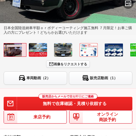
日本全国陸送納車半額ｏｒボディーコーティング施工無料 ７月限定！お車ご購
入の方にプレゼント！どちらかお選びいただけます
画像をリクエストする
車両動画（2）
販売店動画（1）
販売店からメールで
最短即日
にご連絡
無料で在庫確認・見積り依頼する
オンライン
来店予約
商談予約