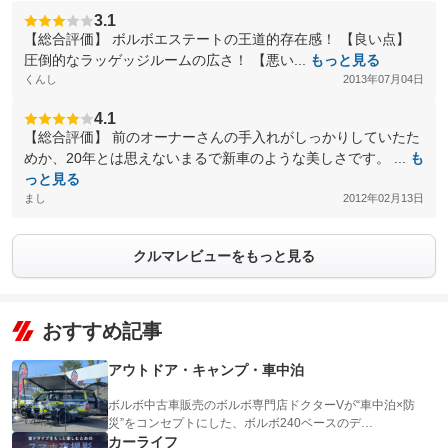
3.1
【総合評価】 ボルボエステートの王道的存在感！ 【良い点】
圧倒的なラッゲッジルームの広さ！ 【悪い...
もっと見る
くんし
2013年07月04日
4.1
【総合評価】 前のオーナーさんの手入れがしっかりしていたた
めか、20年とは思えないまるで新車のような美しさです。 ...
も
っと見る
まし
2012年02月13日
クルマレビューをもっと見る
おすすめ記事
アウトドア・キャンプ・車中泊
ボルボ中古車販売のボルボ専門店ドクターVが“車中泊×防
災”をコンセプトにした、ボルボ240ベースのデ…
カーライフ