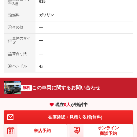
615
3桁
燃料
ガソリン
その他
―
全体のサイ
―
ズ
荷台寸法
―
ハンドル
右
この車両に関するお問い合わせ
無料
現在
0
人
が検討中
在庫確認・見積り依頼(無料)
オンライン
来店予約
商談予約