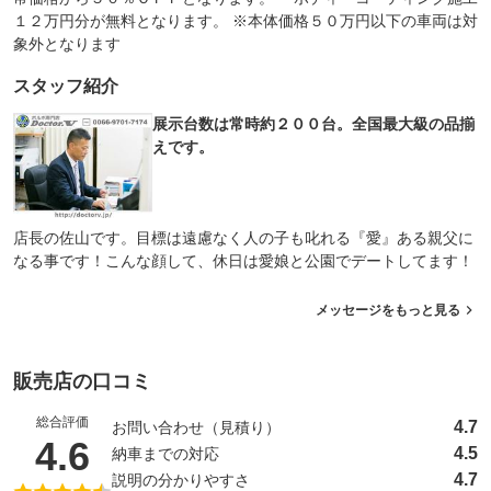
１２万円分が無料となります。 ※本体価格５０万円以下の車両は対
象外となります
スタッフ紹介
展示台数は常時約２００台。全国最大級の品揃
えです。
店長の佐山です。目標は遠慮なく人の子も叱れる『愛』ある親父に
なる事です！こんな顔して、休日は愛娘と公園でデートしてます！
メッセージをもっと見る
販売店の口コミ
総合評価
4.7
お問い合わせ（見積り）
（5点満点中）
4.6
4.5
納車までの対応
4.7
説明の分かりやすさ