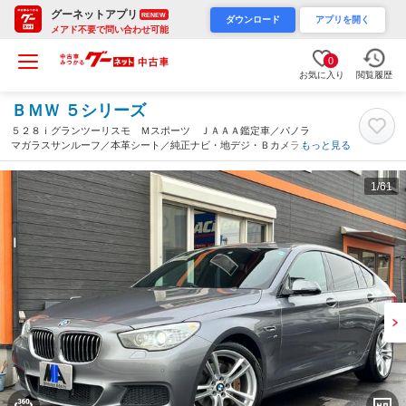
グーネットアプリ
RENEW
ダウンロード
アプリを開く
メアド不要で問い合わせ可能
0
お気に入り
閲覧履歴
ＢＭＷ ５シリーズ
５２８ｉグランツーリスモ Ｍスポーツ ＪＡＡＡ鑑定車／パノラ
マガラスサンルーフ／本革シート／純正ナビ・地デジ・Ｂカメラ／
もっと見る
アダプティブクルーズコントロール／レーンディパーチャー／２オ
ーナー／記録簿Ｈ２７．２８．２９．３０．３１．Ｒ３．４．７
1
/61
（東京都）