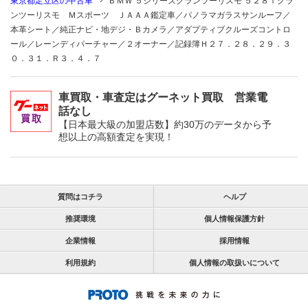
東京都足立区の中古車
ＢＭＷ ５シリーズグランツーリスモ ５２８ｉグラ
ンツーリスモ Ｍスポーツ ＪＡＡＡ鑑定車／パノラマガラスサンルーフ／
本革シート／純正ナビ・地デジ・Ｂカメラ／アダプティブクルーズコントロ
ール／レーンディパーチャー／２オーナー／記録簿Ｈ２７．２８．２９．３
０．３１．Ｒ３．４．７
車買取・車査定はグーネット買取 営業電
話なし
【日本最大級の加盟店数】約30万のデータから予
想以上の高額査定を実現！
質問はコチラ
ヘルプ
推奨環境
個人情報保護方針
企業情報
採用情報
利用規約
個人情報の取扱いについて