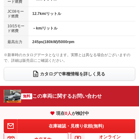
：装備なし
：装備なし
ード燃費
レンタカーアップ
展示・試乗車
：装備なし
：装備なし
ローダウン
ランフラットタイヤ
：装備なし
：装備なし
JC08モー
12.7km/リットル
ド燃費
電動格納ミラー
：装備あり
パワーシート
3列シート
：装備あり
：装備なし
10/15モー
装備略号／用語解説
－km/リットル
ド燃費
ベンチシート
フルフラットシート
：装備なし
：装備なし
チップアップシート
オットマン
最高出力
245ps(180kW)/5000rpm
：装備なし
：装備なし
電動格納サードシート
シートヒーター
：装備なし
：装備あり
※新車時のカタログデータとなります。実際とは異なる場合がございますの
で、詳細は販売店にご確認ください。
ウォークスルー
後席モニター
：装備なし
：装備なし
カタログで車種情報を詳しく見る
電動リアゲート
フロントカメラ
：装備あり
：装備なし
シートエアコン
全周囲カメラ
：装備なし
：装備なし
この車両に関するお問い合わせ
サイドカメラ
無料
ルーフレール
：装備なし
：装備なし
エアサスペンション
ヘッドライトウォッシャー
：装備なし
：装備あり
現在
0
人
が検討中
装備略号／用語解説
在庫確認・見積り依頼(無料)
オンライン