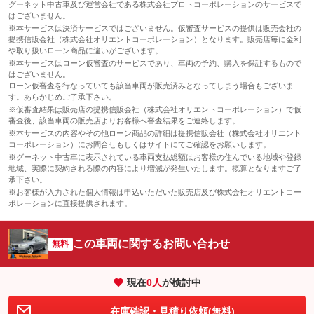
グーネット中古車及び運営会社である株式会社プロトコーポレーションのサービスで
はございません。
※本サービスは決済サービスではございません。仮審査サービスの提供は販売会社の
提携信販会社（株式会社オリエントコーポレーション）となります。販売店毎に金利
や取り扱いローン商品に違いがございます。
※本サービスはローン仮審査のサービスであり、車両の予約、購入を保証するもので
はございません。
ローン仮審査を行なっていても該当車両が販売済みとなってしまう場合もございま
す。あらかじめご了承下さい。
※仮審査結果は販売店の提携信販会社（株式会社オリエントコーポレーション）で仮
審査後、該当車両の販売店よりお客様へ審査結果をご連絡します。
※本サービスの内容やその他ローン商品の詳細は提携信販会社（株式会社オリエント
コーポレーション）にお問合せもしくはサイトにてご確認をお願いします。
※グーネット中古車に表示されている車両支払総額はお客様の住んでいる地域や登録
地域、実際に契約される際の内容により増減が発生いたします。概算となりますご了
承下さい。
※お客様が入力された個人情報は申込いただいた販売店及び株式会社オリエントコー
ポレーションに直接提供されます。
この車両に関するお問い合わせ
無料
現在
0
人
が検討中
在庫確認・見積り依頼(無料)