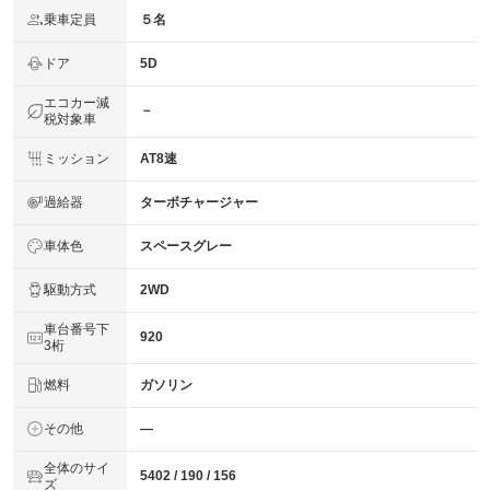
乗車定員
５名
ドア
5D
エコカー減
－
税対象車
ミッション
AT8速
過給器
ターボチャージャー
車体色
スペースグレー
駆動方式
2WD
車台番号下
920
3桁
燃料
ガソリン
その他
―
全体のサイ
5402 / 190 / 156
ズ