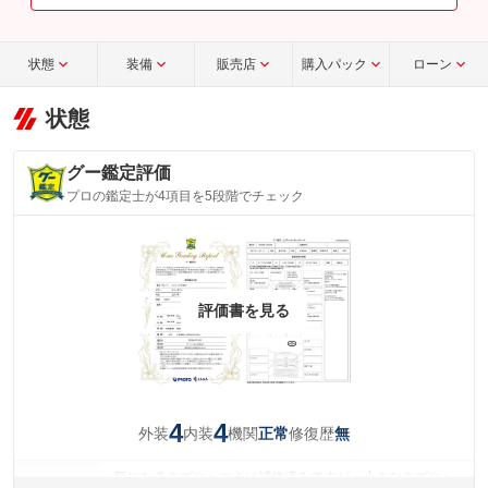
状態
装備
販売店
購入パック
ローン
状態
グー鑑定評価
プロの鑑定士が4項目を5段階でチェック
評価書を見る
4
4
外装
内装
機関
修復歴
正常
無
気になるキズやヘコミは補修済みですが、小さなキズやヘ