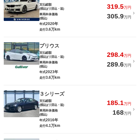
支払総額
319.5
万円
(税込)(リ済込・追)
車両本体価格
305.9
万円
(税込)
2020年
年式
3.6万km
走行
プリウス
支払総額
298.4
万円
(税込)(リ済込・追)
車両本体価格
289.6
万円
(税込)
2023年
年式
3.6万km
走行
３シリーズ
支払総額
185.1
万円
(税込)(リ済込・追)
車両本体価格
168
万円
(税込)
2016年
年式
4.1万km
走行