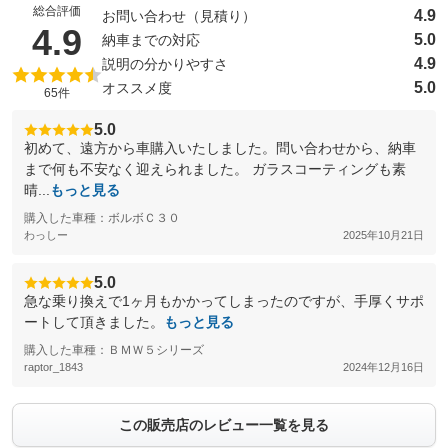
総合評価
4.9
お問い合わせ（見積り）
（5点満点中）
4.9
5.0
納車までの対応
4.9
説明の分かりやすさ
5.0
オススメ度
65件
5.0
初めて、遠方から車購入いたしました。問い合わせから、納車
まで何も不安なく迎えられました。 ガラスコーティングも素
晴...
もっと見る
購入した車種：ボルボＣ３０
わっしー
2025年10月21日
5.0
急な乗り換えで1ヶ月もかかってしまったのですが、手厚くサポ
ートして頂きました。
もっと見る
購入した車種：ＢＭＷ５シリーズ
raptor_1843
2024年12月16日
この販売店のレビュー一覧を見る