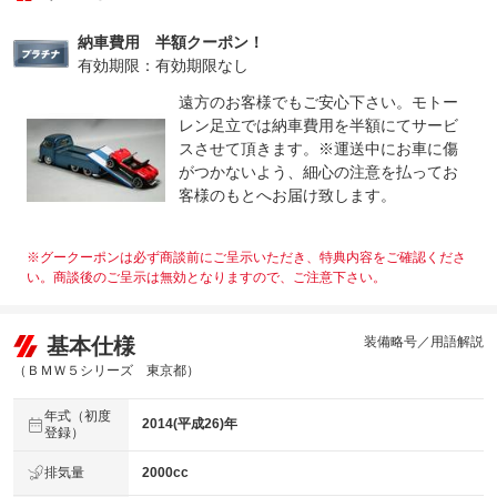
納車費用 半額クーポン！
有効期限：有効期限なし
遠方のお客様でもご安心下さい。モトー
レン足立では納車費用を半額にてサービ
スさせて頂きます。※運送中にお車に傷
がつかないよう、細心の注意を払ってお
客様のもとへお届け致します。
※グークーポンは必ず商談前にご呈示いただき、特典内容をご確認くださ
い。商談後のご呈示は無効となりますので、ご注意下さい。
基本仕様
装備略号／用語解説
（ＢＭＷ５シリーズ 東京都）
年式（初度
2014(平成26)年
登録）
排気量
2000cc