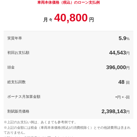
す。※人気の数字等は、抽選になることがございます。ご了承く
車両本体価格（税込）のローン支払例
ださい。
３６０°タイプカメラにリアカメラを追加した最新モデルです！
40,800
パック内容
備考
－
月々
円
備考
－
ガラスコーティングパッケージ！
このパックの見積もり依頼（無料）
5.9
このパックの見積もり依頼（無料）
実質年率
%
備考
－
44,543
初回お支払額
円
このパックの見積もり依頼（無料）
396,000
頭金
円
48
総支払回数
回
-
ボーナス月加算金額
円 × -回
2,398,143
割賦販売価格
円
※上記のお支払い例は、あくまでも参考例です。
※上記の金額には税金（車両本体価格(税込)の消費税除く）とその他諸費用は含まれ
ておりません。