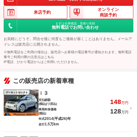
オンライン
来店予約
商談予約
まずは在庫確認・見積り依頼
無料電話でお問い合わせ
お気軽にどうぞ。問合せ後に何度もご連絡が届くことはありません。メールア
ドレスは販売店に公開されません。
※無料電話をご利用の場合は、販売店へお客様の電話番号が通知されます。無料電話
番号ご利用の際の注意点は
こちら
IP電話、ひかり電話からはご利用いただけません。
この販売店の新着車種
ｉ３
グーネットセレクト
支払総額
148
万円
(税込)(リ済込)
車両本体価格
128
万円
(税込)
2014(平成26)年
年式
1.5万km
走行