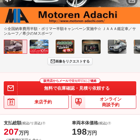
☆全国納車費用半額・ポリマー半額キャンペーン実施中☆ ＪＡＡＡ鑑定車／サ
ンルーフ／希少のＭスポーツ
画像をリクエストする
販売店からメールで
最短即日
にご連絡
無料で在庫確認・見積り依頼する
オンライン
来店予約
商談予約
支払総額
車両本体価格
(税込/リ済込)
(税込)
207
198
万円
万円