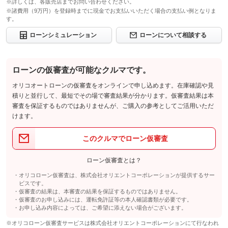
※詳しくは、各販売店までお問い合わせください。
※諸費用（9万円）を登録時までに現金でお支払いいただく場合の支払い例となりま
す。
ローンシミュレーション
ローンについて相談する
ローンの仮審査が可能なクルマです。
オリコオートローンの仮審査をオンラインで申し込めます。在庫確認や見
積りと並行して、最短でその場で審査結果が分かります。仮審査結果は本
審査を保証するものではありませんが、ご購入の参考としてご活用いただ
けます。
このクルマでローン仮審査
ローン仮審査とは？
オリコローン仮審査は、株式会社オリエントコーポレーションが提供するサー
ビスです。
仮審査の結果は、本審査の結果を保証するものではありません。
仮審査のお申し込みには、運転免許証等の本人確認書類が必要です。
お申し込み内容によっては、ご希望に添えない場合がございます。
※オリコローン仮審査サービスは株式会社オリエントコーポレーションにて行なわれ