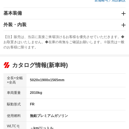
装備略号／用語解説
基本装備
エアバッグ：運転席/助手席/サイド
外装・内装
：装備あり
スライドドア
カーナビ：HDDナビ
：装備なし
：装備あり
【注】販売は、当店に直接ご来場頂けるお客様を優先させていただきます。◆
お取置きはいたしません。◆在庫の有無をご確認お願いします。※販売は一般
サンルーフ
ABS
TV：フルセグ
：装備あり
：装備あり
：装備あり
のお客様に限ります。
エアコン
Wエアコン
オーディオ：CDまたはCDチェンジャー／ミュージックプレイヤー接続
：装備あり
：装備なし
：装備あり
可／ミュージックサーバー
リフトアップ
パワーステアリング
カタログ情報(新車時)
：装備なし
：装備あり
ビジュアル：-／DVD再生
：装備あり
ダウンヒルアシストコントロール
：装備なし
アルミホイール：19インチ
全長×全幅
：装備あり
5020x1900x1565mm
×全高
パワーウィンドウ
盗難防止システム
：装備あり
：装備あり
革シート
ハーフレザーシート
：装備あり
：装備なし
車両重量
2010kg
アイドリングストップ
ドライブレコーダー
：装備あり
：装備あり
キーレス
LEDヘッドランプ
：装備あり
：装備なし
USB入力端子
Bluetooth接続
駆動形式
FR
：装備あり
：装備あり
HID(キセノンライト)
ポータブルナビ
：装備あり
：装備なし
100V電源
クリーンディーゼル
使用燃料
無鉛プレミアムガソリン
：装備なし
：装備なし
バックカメラ
ETC
：装備あり
：装備あり
センターデフロック
：装備なし
WLTCモ
エアロ
スマートキー
－km/リットル