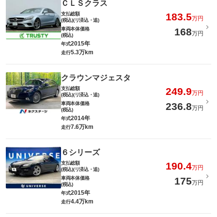
ＣＬＳクラス
支払総額
183.5
万円
(税込)(リ済込・追)
車両本体価格
168
万円
(税込)
2015年
年式
5.3万km
走行
クラウンマジェスタ
支払総額
249.9
万円
(税込)(リ済込・追)
車両本体価格
236.8
万円
(税込)
2014年
年式
7.6万km
走行
６シリーズ
支払総額
190.4
万円
(税込)(リ済込・追)
車両本体価格
175
万円
(税込)
2015年
年式
4.4万km
走行