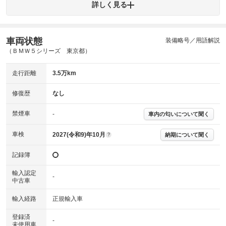
外装
コミが残っています。
詳しく見る
(車両外装)
キズ・へこみについて問い合わせる
内装
気になる汚れ等が、部分的にあります。
(内装状態)
車両状態
装備略号／用語解説
（ＢＭＷ５シリーズ 東京都）
主要機関に不具合はありません。
機関
走行距離
3.5万km
詳細は鑑定書をご確認ください。
修復歴
修復歴
なし
※グー鑑定は保証サービスではございません。購入時は必ず現車をご確認
下さい。
禁煙車
-
車内の匂いについて聞く
※実際にお渡しするコンディションチェックシートにつきましては、形式
および表示項目が異なる場合がございます。
※グー鑑定の評価はあくまでも記載している鑑定日の鑑定結果となりま
車検
2027(令和9)年10月
納期について聞く
?
す。車両情報等の詳細は各販売店へお問い合わせ下さい。
記録簿
輸入認定
-
中古車
輸入経路
正規輸入車
登録済
-
未使用車