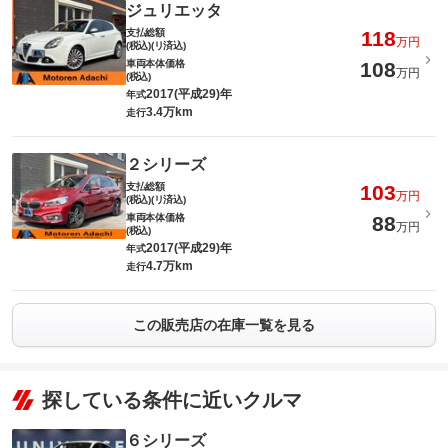
ジュリエッタ
支払総額
118
万円
(税込)(リ済込)
車両本体価格
108
万円
(税込)
2017(平成29)年
年式
3.4万km
走行
２シリーズ
支払総額
103
万円
(税込)(リ済込)
車両本体価格
88
万円
(税込)
2017(平成29)年
年式
4.7万km
走行
この販売店の在庫一覧を見る
探している条件に近いクルマ
６シリーズ