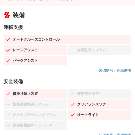
装備
運転支援
オートクルーズコントロール
：装備あり
レーンアシスト
自動駐車システム
：装備あり
：装備なし
パークアシスト
：装備あり
装備略号／用語解説
安全装備
横滑り防止装置
衝突安全ボディ
：装備あり
：装備なし
衝突被害軽減システム
クリアランスソナー
：装備なし
：装備あり
オートマチックハイビーム
オートライト
：装備なし
：装備あり
頸部衝撃緩和ヘッドレスト
：装備なし