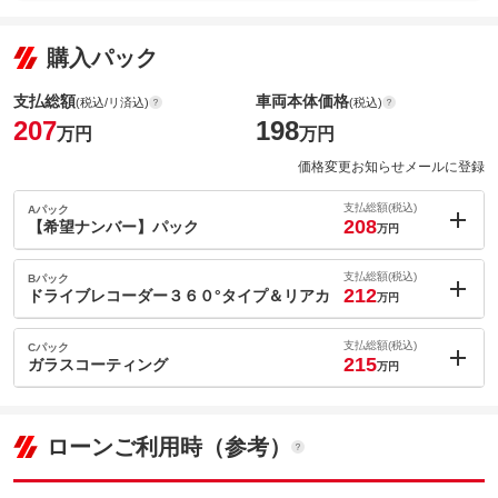
購入パック
支払総額
車両本体価格
(税込/リ済込)
(税込)
207
198
万円
万円
価格変更お知らせメールに登録
支払総額(税込)
Aパック
208
【希望ナンバー】パック
万円
内：オプシ
1
ョン価格
支払総額(税込)
Bパック
万円
212
(税込)
ドライブレコーダー３６０°タイプ＆リアカ
万円
車両本体価
198
万円
内：オプシ
格
5
ョン価格
支払総額(税込)
Cパック
万円
215
(税込)
ガラスコーティング
万円
車両本体価
198
万円
内：オプシ
格
8
ョン価格
万円
(税込)
ローンご利用時（参考）
パック内容
車両本体価
198
万円
希望ナンバーを取得するパックです。お好きな数字・思い出の数
格
パック内容
字をお客様の愛車にも！※一部取得出来ないナンバーもございま