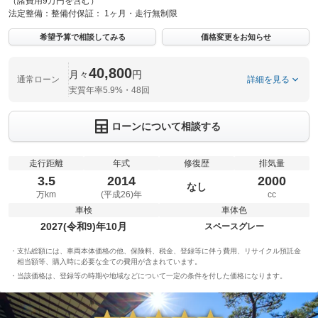
（諸費用9万円を含む）
法定整備：
整備付
保証：
1ヶ月・走行無制限
希望予算で相談してみる
価格変更をお知らせ
40,800
月々
円
通常ローン
詳細を見る
実質年率5.9%・48回
ローンについて相談する
走行距離
年式
修復歴
排気量
3.5
2014
2000
なし
万km
(平成26)年
cc
車検
車体色
2027(令和9)年10月
スペースグレー
支払総額には、車両本体価格の他、保険料、税金、登録等に伴う費用、リサイクル預託金
相当額等、購入時に必要な全ての費用が含まれています。
当該価格は、登録等の時期や地域などについて一定の条件を付した価格になります。