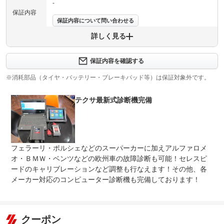
-
保証内容
保証内容について問い合わせる
詳しく見る
保証項目
-
修理回数
-
保証内容を確認する
※消耗部品（タイヤ・バッテリー・ブレーキパッド等）は保証対象外です。
上限金額
-
テクサ最新式診断機完備
免責金
無し
保証修理
-
受付先
整備付 法定12ヶ月または法定24ヶ月点検整備付
フェラーリ・ポルシェなどのスーパーカーに加えアルファロメ
法定整備
※車検なし・車検整備付の場合は法定24ヶ月点検整備付
※商用車は6ヶ月または12ヶ月点検整備付
オ・ＢＭＷ・ベンツなどの欧州車の故障診断も可能！セレスピ
ードのキャリブレーションなど調整も行なえます！その他、各
１２ヶ月法令点検 １１５品項目の点検 コンピューター
メーカー対応のコンピューター診断機も完備しております！
法定整備
診断の実施 ウィークポイント対策 専門店だから出来る
について
メンテナンス！お車を安心してお乗り頂ける様、ディーラ
ー出身の国家２級整備士が常駐しております！
クーポン