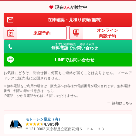
現在
0
人
が検討中
在庫確認・見積り依頼(無料)
オンライン
来店予約
商談予約
まずは在庫確認・見積り依頼
無料電話でお問い合わせ
LINEでお問い合わせ
お気軽にどうぞ。問合せ後に何度もご連絡が届くことはありません。 メールア
ドレスは販売店に公開されません。
※無料電話をご利用の場合は、販売店へお客様の電話番号が通知されます。無料電話
番号ご利用の際の注意点は
こちら
IP電話、ひかり電話からはご利用いただけません。
詳細はこちら
モトーレン足立（有）
4.9
65件
【STEP1】
認証画面でグーネットを友だち追加してから「許可する」ボタンを押
〒121-0062 東京都足立区南花畑５－２４－３３
します