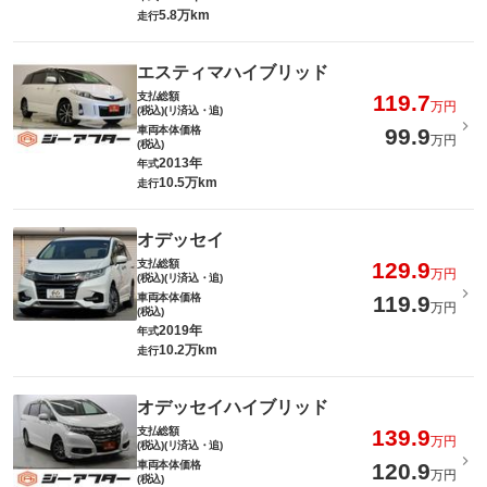
5.8万km
走行
エスティマハイブリッド
支払総額
119.7
万円
(税込)(リ済込・追)
車両本体価格
99.9
万円
(税込)
2013年
年式
10.5万km
走行
オデッセイ
支払総額
129.9
万円
(税込)(リ済込・追)
車両本体価格
119.9
万円
(税込)
2019年
年式
10.2万km
走行
オデッセイハイブリッド
支払総額
139.9
万円
(税込)(リ済込・追)
車両本体価格
120.9
万円
(税込)