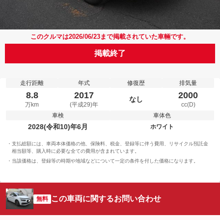
このクルマは2026/06/23まで掲載されていた車輛です。
掲載終了
走行距離
年式
修復歴
排気量
8.8
2017
2000
なし
万km
(平成29)年
cc(D)
車検
車体色
2028(令和10)年6月
ホワイト
支払総額には、車両本体価格の他、保険料、税金、登録等に伴う費用、リサイクル預託金
相当額等、購入時に必要な全ての費用が含まれています。
当該価格は、登録等の時期や地域などについて一定の条件を付した価格になります。
この車両に関するお問い合わせ
無料