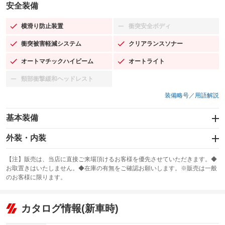
安全装備
横滑り防止装置
衝突安全ボディ
：装備あり
：装備なし
衝突被害軽減システム
クリアランスソナー
：装備あり
：装備あり
オートマチックハイビーム
オートライト
：装備あり
：装備あり
頸部衝撃緩和ヘッドレスト
：装備なし
装備略号／用語解説
基本装備
エアバッグ：運転席/助手席/サイド
外装・内装
：装備あり
スライドドア
カーナビ：メモリーナビ他
：装備なし
：装備あり
【注】販売は、当店に直接ご来場頂けるお客様を優先させていただきます。◆
お取置きはいたしません。◆在庫の有無をご確認お願いします。※販売は一般
サンルーフ
ABS
TV：フルセグ
：装備あり
：装備あり
：装備あり
のお客様に限ります。
エアコン
Wエアコン
オーディオ
：装備あり
：装備なし
：装備なし
リフトアップ
パワーステアリング
カタログ情報(新車時)
ビジュアル
：装備なし
：装備あり
：装備なし
ダウンヒルアシストコントロール