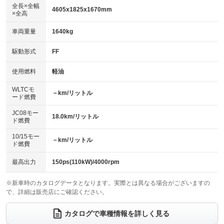
アルミホイール：17インチ
：装備なし
：装備あり
全長×全幅
4605x1825x1670mm
×全高
パワーウィンドウ
盗難防止システム
革シート
ハーフレザーシート
：装備あり
：装備あり
：装備なし
：装備なし
車両重量
1640kg
アイドリングストップ
ドライブレコーダー
キーレス
LEDヘッドランプ
：装備あり
：装備あり
：装備あり
：装備あり
USB入力端子
Bluetooth接続
駆動形式
FF
HID(キセノンライト)
ポータブルナビ
：装備あり
：装備あり
：装備あり
：装備なし
100V電源
クリーンディーゼル
バックカメラ
ETC
使用燃料
軽油
：装備なし
：装備あり
：装備あり
：装備あり
センターデフロック
エアロ
スマートキー
：装備なし
WLTCモ
：装備なし
：装備あり
－km/リットル
ード燃費
レンタカーアップ
展示・試乗車
ローダウン
ランフラットタイヤ
：装備なし
：装備なし
：装備なし
：装備なし
JC08モー
18.0km/リットル
ド燃費
電動格納ミラー
パワーシート
3列シート
：装備あり
：装備なし
：装備あり
10/15モー
装備略号／用語解説
－km/リットル
ベンチシート
フルフラットシート
ド燃費
：装備なし
：装備なし
チップアップシート
オットマン
：装備なし
：装備なし
最高出力
150ps(110kW)/4000rpm
電動格納サードシート
シートヒーター
：装備なし
：装備なし
※新車時のカタログデータとなります。実際とは異なる場合がございますの
で、詳細は販売店にご確認ください。
ウォークスルー
後席モニター
：装備なし
：装備なし
電動リアゲート
フロントカメラ
カタログで車種情報を詳しく見る
：装備あり
：装備あり