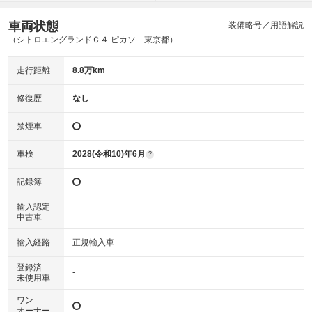
車両状態
装備略号／用語解説
（シトロエングランドＣ４ ピカソ 東京都）
走行距離
8.8万km
修復歴
なし
禁煙車
車検
2028(令和10)年6月
?
記録簿
輸入認定
-
中古車
輸入経路
正規輸入車
登録済
-
未使用車
ワン
オーナー