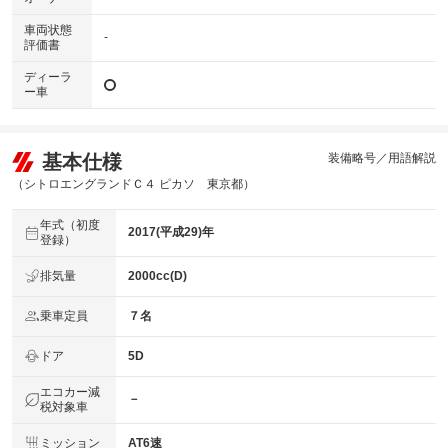
車両状態
-
評価書
ディーラ
ー車
基本仕様
装備略号／用語解説
（シトロエングランドＣ４ ピカソ 東京都）
年式（初度
2017(平成29)年
登録）
排気量
2000cc(D)
乗車定員
７名
ドア
5D
エコカー減
－
税対象車
ミッション
AT6速