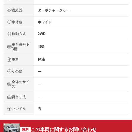
過給器
ターボチャージャー
車体色
ホワイト
駆動方式
2WD
車台番号下
463
3桁
燃料
軽油
その他
―
全体のサイ
―
ズ
荷台寸法
―
ハンドル
右
この車両に関するお問い合わせ
無料