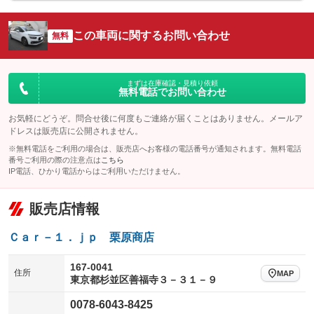
シートエアコン
全周囲カメラ
：装備なし
：装備あり
サイドカメラ
ルーフレール
この車両に関するお問い合わせ
：装備あり
無料
：装備あり
エアサスペンション
ヘッドライトウォッシャー
：装備なし
：装備なし
装備略号／用語解説
まずは在庫確認・見積り依頼
無料電話でお問い合わせ
お気軽にどうぞ。問合せ後に何度もご連絡が届くことはありません。メールア
ドレスは販売店に公開されません。
※無料電話をご利用の場合は、販売店へお客様の電話番号が通知されます。無料電話
番号ご利用の際の注意点は
こちら
IP電話、ひかり電話からはご利用いただけません。
販売店情報
Ｃａｒ－１．ｊｐ 栗原商店
167-0041
住所
MAP
東京都杉並区善福寺３－３１－９
0078-6043-8425