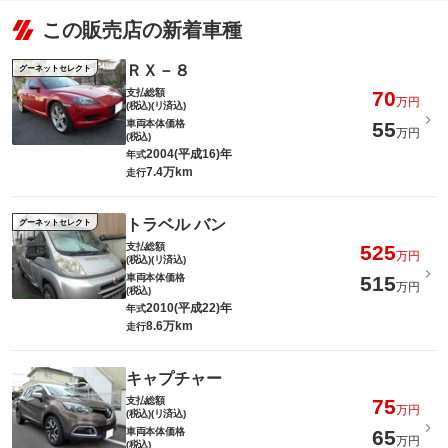
この販売店の新着車種
ＲＸ－８
グーネットセレクト
支払総額
70
万円
(税込)(リ済込)
車両本体価格
55
万円
(税込)
2004(平成16)年
年式
7.4万km
走行
トラベル バン
グーネットセレクト
支払総額
525
万円
(税込)(リ済込)
車両本体価格
515
万円
(税込)
2010(平成22)年
年式
8.6万km
走行
キャプチャー
支払総額
75
万円
(税込)(リ済込)
車両本体価格
65
万円
(税込)