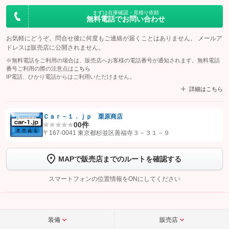
まずは在庫確認・見積り依頼
無料電話でお問い合わせ
お気軽にどうぞ。問合せ後に何度もご連絡が届くことはありません。 メールア
ドレスは販売店に公開されません。
※無料電話をご利用の場合は、販売店へお客様の電話番号が通知されます。無料電話
番号ご利用の際の注意点は
こちら
IP電話、ひかり電話からはご利用いただけません。
詳細はこちら
Ｃａｒ－１．ｊｐ 栗原商店
0
0件
【STEP1】
認証画面でグーネットを友だち追加してから「許可する」ボタンを押
〒167-0041 東京都杉並区善福寺３－３１－９
します
MAPで販売店までのルートを確認する
【STEP2】
トーク画面で
ボタンをタップして問い合わせを
完了してください。
スマートフォンの位置情報をONにしてください
こちら
装備
販売店