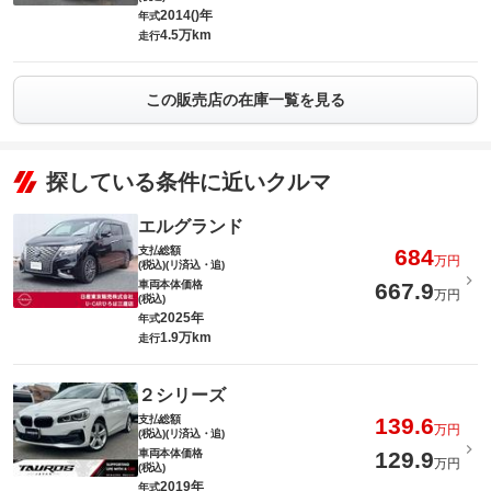
2014()年
年式
4.5万km
走行
この販売店の在庫一覧を見る
探している条件に近いクルマ
エルグランド
支払総額
684
万円
(税込)(リ済込・追)
車両本体価格
667.9
万円
(税込)
2025年
年式
1.9万km
走行
２シリーズ
支払総額
139.6
万円
(税込)(リ済込・追)
車両本体価格
129.9
万円
(税込)
2019年
年式