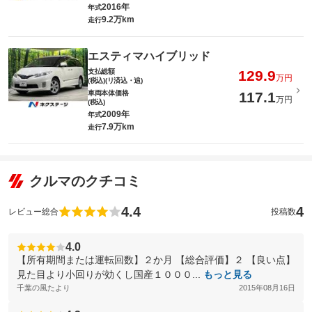
2016年
年式
9.2万km
走行
エスティマハイブリッド
支払総額
129.9
万円
(税込)(リ済込・追)
車両本体価格
117.1
万円
(税込)
2009年
年式
7.9万km
走行
クルマのクチコミ
4.4
4
レビュー総合
投稿数
4.0
【所有期間または運転回数】２か月 【総合評価】２ 【良い点】
見た目より小回りが効くし国産１０００...
もっと見る
千葉の風たより
2015年08月16日