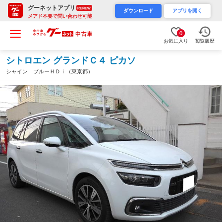
グーネットアプリ
RENEW
ダウンロード
アプリを開く
メアド不要で問い合わせ可能
0
お気に入り
閲覧履歴
シトロエン グランドＣ４ ピカソ
シャイン ブルーＨＤｉ（東京都）