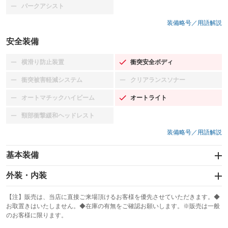
パークアシスト
：装備なし
装備略号／用語解説
安全装備
横滑り防止装置
衝突安全ボディ
：装備なし
：装備あり
衝突被害軽減システム
クリアランスソナー
：装備なし
：装備なし
オートマチックハイビーム
オートライト
：装備なし
：装備あり
頸部衝撃緩和ヘッドレスト
：装備なし
装備略号／用語解説
基本装備
エアバッグ：運転席/助手席
外装・内装
：装備あり
スライドドア
カーナビ：メモリーナビ他
：装備なし
：装備あり
【注】販売は、当店に直接ご来場頂けるお客様を優先させていただきます。◆
お取置きはいたしません。◆在庫の有無をご確認お願いします。※販売は一般
サンルーフ
ABS
TV：フルセグ
：装備なし
：装備あり
：装備あり
のお客様に限ります。
エアコン
Wエアコン