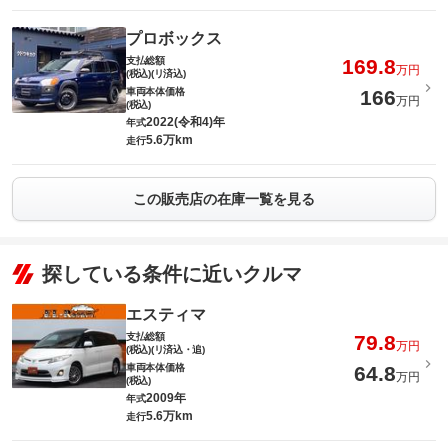
プロボックス
支払総額
169.8
万円
(税込)(リ済込)
車両本体価格
166
万円
(税込)
2022(令和4)年
年式
5.6万km
走行
この販売店の在庫一覧を見る
探している条件に近いクルマ
エスティマ
支払総額
79.8
万円
(税込)(リ済込・追)
車両本体価格
64.8
万円
(税込)
2009年
年式
5.6万km
走行