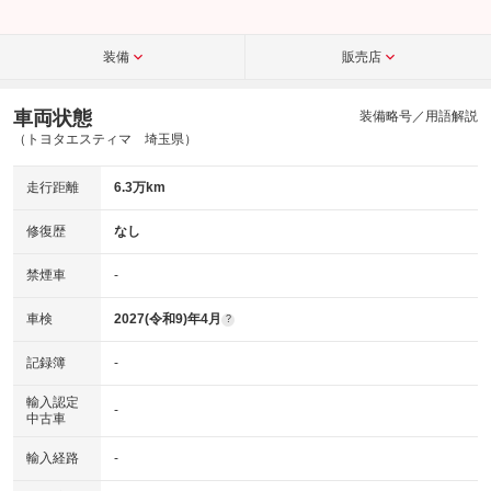
装備
販売店
車両状態
装備略号／用語解説
（トヨタエスティマ 埼玉県）
走行距離
6.3万km
修復歴
なし
禁煙車
-
車検
2027(令和9)年4月
?
記録簿
-
輸入認定
-
中古車
輸入経路
-