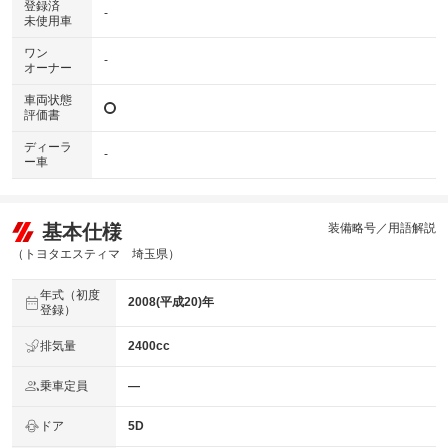
登録済
-
未使用車
ワン
-
オーナー
車両状態
評価書
ディーラ
-
ー車
基本仕様
装備略号／用語解説
（トヨタエスティマ 埼玉県）
年式（初度
2008(平成20)年
登録）
排気量
2400cc
乗車定員
―
ドア
5D