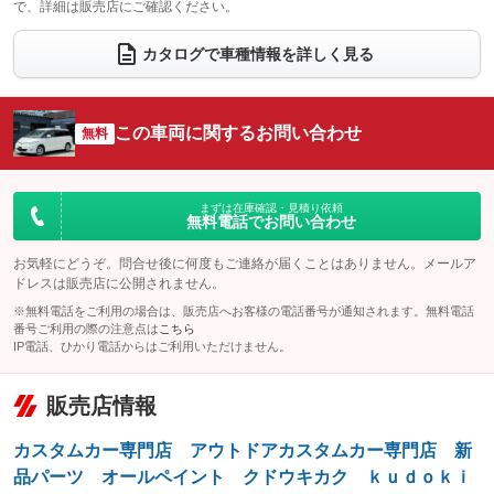
で、詳細は販売店にご確認ください。
ウォークスルー
後席モニター
：装備あり
：装備あり
電動リアゲート
フロントカメラ
カタログで車種情報を詳しく見る
：装備なし
：装備なし
シートエアコン
全周囲カメラ
：装備なし
：装備なし
サイドカメラ
ルーフレール
この車両に関するお問い合わせ
：装備なし
無料
：装備なし
エアサスペンション
ヘッドライトウォッシャー
：装備なし
：装備なし
装備略号／用語解説
まずは在庫確認・見積り依頼
無料電話でお問い合わせ
お気軽にどうぞ。問合せ後に何度もご連絡が届くことはありません。メールア
ドレスは販売店に公開されません。
※無料電話をご利用の場合は、販売店へお客様の電話番号が通知されます。無料電話
番号ご利用の際の注意点は
こちら
IP電話、ひかり電話からはご利用いただけません。
販売店情報
カスタムカー専門店 アウトドアカスタムカー専門店 新
品パーツ オールペイント クドウキカク ｋｕｄｏｋｉ