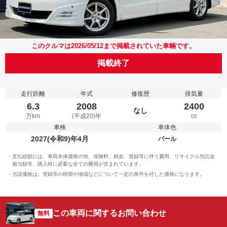
このクルマは2026/05/12まで掲載されていた車輛です。
掲載終了
走行距離
年式
修復歴
排気量
6.3
2008
2400
なし
万km
(平成20)年
cc
車検
車体色
2027(令和9)年4月
パール
支払総額には、車両本体価格の他、保険料、税金、登録等に伴う費用、リサイクル預託金
相当額等、購入時に必要な全ての費用が含まれています。
当該価格は、登録等の時期や地域などについて一定の条件を付した価格になります。
この車両に関するお問い合わせ
無料