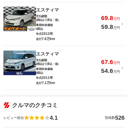
エスティマ
支払総額
69.8
万円
(税込)(リ済込・追)
車両本体価格
59.8
万円
(税込)
2012年
年式
7.6万km
走行
エスティマ
支払総額
67.6
万円
(税込)(リ済込・追)
車両本体価格
54.6
万円
(税込)
2011年
年式
7.1万km
走行
クルマのクチコミ
4.1
526
レビュー総合
投稿数