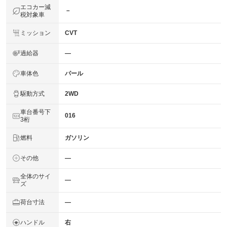
エコカー減
－
税対象車
ミッション
CVT
過給器
―
車体色
パール
駆動方式
2WD
車台番号下
016
3桁
燃料
ガソリン
その他
―
全体のサイ
―
ズ
荷台寸法
―
ハンドル
右