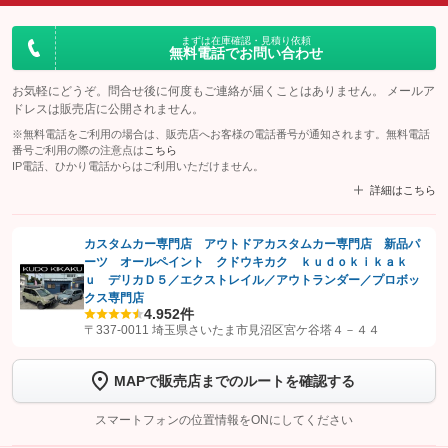
まずは在庫確認・見積り依頼
無料電話でお問い合わせ
お気軽にどうぞ。問合せ後に何度もご連絡が届くことはありません。 メールア
ドレスは販売店に公開されません。
※無料電話をご利用の場合は、販売店へお客様の電話番号が通知されます。無料電話
番号ご利用の際の注意点は
こちら
IP電話、ひかり電話からはご利用いただけません。
詳細はこちら
カスタムカー専門店 アウトドアカスタムカー専門店 新品パ
ーツ オールペイント クドウキカク ｋｕｄｏｋｉｋａｋ
【STEP1】
認証画面でグーネットを友だち追加してから「許可する」ボタンを押
ｕ デリカＤ５／エクストレイル／アウトランダー／プロボッ
します
クス専門店
4.9
52件
〒337-0011 埼玉県さいたま市見沼区宮ケ谷塔４－４４
【STEP2】
トーク画面で
ボタンをタップして問い合わせを
完了してください。
MAPで販売店までのルートを確認する
こちら
スマートフォンの位置情報をONにしてください