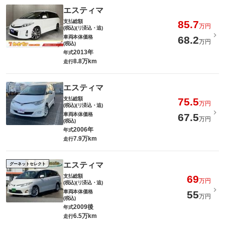
エスティマ
支払総額
85.7
万円
(税込)(リ済込・追)
車両本体価格
68.2
万円
(税込)
2013年
年式
8.8万km
走行
エスティマ
支払総額
75.5
万円
(税込)(リ済込・追)
車両本体価格
67.5
万円
(税込)
2006年
年式
7.9万km
走行
エスティマ
グーネットセレクト
支払総額
69
万円
(税込)(リ済込・追)
車両本体価格
55
万円
(税込)
2009後
年式
6.5万km
走行