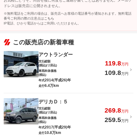
お気軽にどうぞ。問合せ後に何度もご連絡が届くことはありません。メールア
ドレスは販売店に公開されません。
※無料電話をご利用の場合は、販売店へお客様の電話番号が通知されます。無料電話
番号ご利用の際の注意点は
こちら
IP電話、ひかり電話からはご利用いただけません。
この販売店の新着車種
アウトランダー
支払総額
119.8
万円
(税込)(リ済込)
車両本体価格
109.8
万円
(税込)
2014(平成26)年
年式
6.4万km
走行
デリカＤ：５
支払総額
269.8
万円
(税込)(リ済込)
車両本体価格
259.5
万円
(税込)
2017(平成29)年
年式
10.8万km
走行