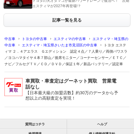
トヨタの天才タマゴが最新パワートレーンで復活へ！ 次期
エスティマが2027年再登場!？
記事一覧を見る
中古車
トヨタの中古車
エスティマの中古車
エスティマ・埼玉県の
中古車
エスティマ・埼玉県さいたま市見沼区の中古車
トヨタ エステ
ィマ ２．４アエラス Ｇエディション 認定４点／７人乗り／両側パワスラ
／ヨコハマタイヤ４本７部山／後席モニター／コーナーセンサー／ＥＴＣ／
ナビ／フルセグＴＶ／ＣＤ／ＤＶＤ／保証１年／新品バッテリー／認定車
車買取・車査定はグーネット買取 営業電
話なし
【日本最大級の加盟店数】約30万のデータから予
想以上の高額査定を実現！
質問はコチラ
ヘルプ
推奨環境
個人情報保護方針