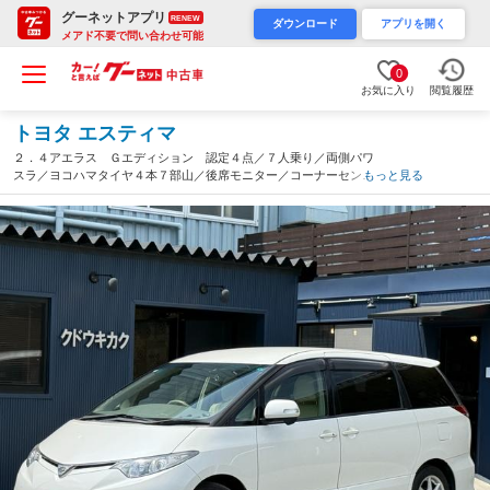
グーネットアプリ
RENEW
ダウンロード
アプリを開く
メアド不要で問い合わせ可能
0
お気に入り
閲覧履歴
トヨタ エスティマ
２．４アエラス Ｇエディション 認定４点／７人乗り／両側パワ
スラ／ヨコハマタイヤ４本７部山／後席モニター／コーナーセンサ
もっと見る
ー／ＥＴＣ／ナビ／フルセグＴＶ／ＣＤ／ＤＶＤ／保証１年／新品
バッテリー／認定車（埼玉県）