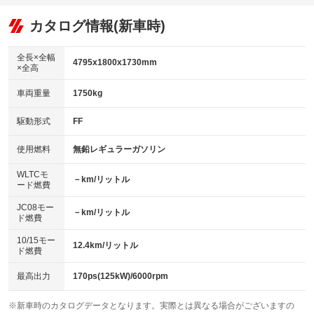
オーディオ：CDまたはCDチェンジャー
：装備なし
：装備あり
：装備あり
リフトアップ
パワーステアリング
カタログ情報(新車時)
ビジュアル：-／DVD再生
：装備なし
：装備あり
：装備あり
ダウンヒルアシストコントロール
アルミホイール：17インチ
：装備なし
：装備あり
全長×全幅
4795x1800x1730mm
×全高
パワーウィンドウ
盗難防止システム
革シート
ハーフレザーシート
：装備あり
：装備あり
：装備なし
：装備なし
車両重量
1750kg
アイドリングストップ
ドライブレコーダー
キーレス
LEDヘッドランプ
：装備なし
：装備なし
：装備あり
：装備なし
USB入力端子
Bluetooth接続
駆動形式
FF
HID(キセノンライト)
ポータブルナビ
：装備なし
：装備なし
：装備なし
：装備なし
100V電源
クリーンディーゼル
バックカメラ
ETC
使用燃料
無鉛レギュラーガソリン
：装備なし
：装備なし
：装備なし
：装備あり
センターデフロック
エアロ
スマートキー
：装備なし
WLTCモ
：装備なし
：装備あり
－km/リットル
ード燃費
レンタカーアップ
展示・試乗車
ローダウン
ランフラットタイヤ
：装備なし
：装備なし
：装備なし
：装備なし
JC08モー
－km/リットル
ド燃費
電動格納ミラー
パワーシート
3列シート
：装備あり
：装備なし
：装備あり
10/15モー
装備略号／用語解説
12.4km/リットル
ベンチシート
フルフラットシート
ド燃費
：装備なし
：装備あり
チップアップシート
オットマン
：装備なし
：装備あり
最高出力
170ps(125kW)/6000rpm
電動格納サードシート
シートヒーター
：装備なし
：装備なし
※新車時のカタログデータとなります。実際とは異なる場合がございますの