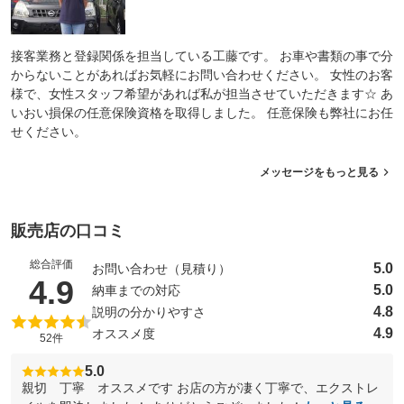
接客業務と登録関係を担当している工藤です。 お車や書類の事で分
からないことがあればお気軽にお問い合わせください。 女性のお客
様で、女性スタッフ希望があれば私が担当させていただきます☆ あ
いおい損保の任意保険資格を取得しました。 任意保険も弊社にお任
せください。
メッセージをもっと見る
販売店の口コミ
総合評価
5.0
お問い合わせ（見積り）
（5点満点中）
4.9
5.0
納車までの対応
4.8
説明の分かりやすさ
4.9
オススメ度
52件
5.0
親切 丁寧 オススメです お店の方が凄く丁寧で、エクストレ