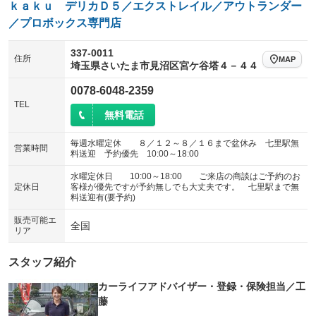
ｋａｋｕ デリカＤ５／エクストレイル／アウトランダー
／プロボックス専門店
337-0011
住所
MAP
埼玉県さいたま市見沼区宮ケ谷塔４－４４
0078-6048-2359
TEL
無料電話
毎週水曜定休 ８／１２～８／１６まで盆休み 七里駅無
営業時間
料送迎 予約優先 10:00～18:00
水曜定休日 10:00～18:00 ご来店の商談はご予約のお
定休日
客様が優先ですが予約無しでも大丈夫です。 七里駅まで無
料送迎有(要予約)
販売可能エ
全国
リア
スタッフ紹介
カーライフアドバイザー・登録・保険担当／工
藤