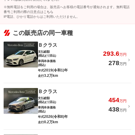
※無料電話をご利用の場合は、販売店へお客様の電話番号が通知されます。無料電話
番号ご利用の際の注意点は
こちら
IP電話、ひかり電話からはご利用いただけません。
この販売店の同一車種
Ｂクラス
支払総額
293.6
万円
(税込)(リ済込)
車両本体価格
278
万円
(税込)
2019(令和1)年
年式
3.2万km
走行
Ｂクラス
支払総額
454
万円
(税込)(リ済込)
車両本体価格
438
万円
(税込)
2026(令和8)年
年式
0.2万km
走行