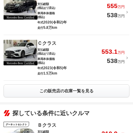
支払総額
555
万円
(税込)(リ済込)
車両本体価格
538
万円
(税込)
2020(令和2)年
年式
5.8万km
走行
Ｃクラス
支払総額
553.1
万円
(税込)(リ済込)
車両本体価格
538
万円
(税込)
2023(令和5)年
年式
1.5万km
走行
この販売店の在庫一覧を見る
探している条件に近いクルマ
Ｂクラス
グーネットセレクト
支払総額