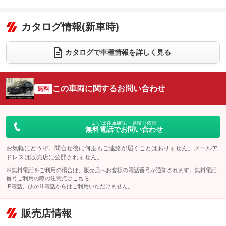
エアコン
Wエアコン
オーディオ：ミュージックプレイヤー接続可
：装備あり
：装備なし
：装備あり
リフトアップ
パワーステアリング
カタログ情報(新車時)
ビジュアル
：装備なし
：装備あり
：装備なし
ダウンヒルアシストコントロール
アルミホイール：18インチ
：装備なし
：装備あり
カタログで車種情報を詳しく見る
パワーウィンドウ
盗難防止システム
革シート
ハーフレザーシート
：装備あり
：装備あり
：装備あり
：装備なし
アイドリングストップ
ドライブレコーダー
キーレス
LEDヘッドランプ
：装備あり
：装備あり
：装備あり
：装備あり
この車両に関するお問い合わせ
無料
USB入力端子
Bluetooth接続
HID(キセノンライト)
ポータブルナビ
：装備あり
：装備あり
：装備なし
：装備なし
100V電源
クリーンディーゼル
バックカメラ
ETC2.0
：装備なし
：装備なし
：装備あり
：装備あり
まずは在庫確認・見積り依頼
無料電話でお問い合わせ
センターデフロック
エアロ
スマートキー
：装備なし
：装備なし
：装備あり
レンタカーアップ
展示・試乗車
お気軽にどうぞ。問合せ後に何度もご連絡が届くことはありません。メールア
ローダウン
ランフラットタイヤ
：装備なし
：装備なし
：装備なし
：装備なし
ドレスは販売店に公開されません。
電動格納ミラー
パワーシート
3列シート
：装備あり
※無料電話をご利用の場合は、販売店へお客様の電話番号が通知されます。無料電話
：装備あり
：装備なし
番号ご利用の際の注意点は
こちら
装備略号／用語解説
ベンチシート
フルフラットシート
IP電話、ひかり電話からはご利用いただけません。
：装備なし
：装備なし
チップアップシート
オットマン
：装備なし
：装備なし
販売店情報
電動格納サードシート
シートヒーター
：装備なし
：装備あり