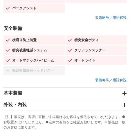
パークアシスト
：装備あり
装備略号／用語解説
安全装備
横滑り防止装置
衝突安全ボディ
：装備あり
：装備あり
衝突被害軽減システム
クリアランスソナー
：装備あり
：装備あり
オートマチックハイビーム
オートライト
：装備あり
：装備あり
頸部衝撃緩和ヘッドレスト
：装備なし
装備略号／用語解説
基本装備
エアバッグ：運転席/助手席/サイド
外装・内装
：装備あり
スライドドア
カーナビ：HDDナビ
：装備なし
：装備あり
【注】販売は、当店に直接ご来場頂けるお客様を優先させていただきます。◆
お取置きはいたしません。◆在庫の有無をご確認お願いします。※販売は一般
サンルーフ
ABS
TV：フルセグ
：装備あり
：装備あり
：装備あり
のお客様に限ります。