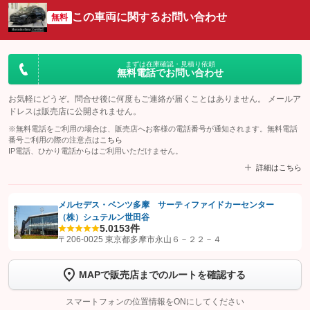
この車両に関するお問い合わせ
無料
まずは在庫確認・見積り依頼
無料電話でお問い合わせ
お気軽にどうぞ。問合せ後に何度もご連絡が届くことはありません。 メールア
ドレスは販売店に公開されません。
※無料電話をご利用の場合は、販売店へお客様の電話番号が通知されます。無料電話
番号ご利用の際の注意点は
こちら
IP電話、ひかり電話からはご利用いただけません。
詳細はこちら
メルセデス・ベンツ多摩 サーティファイドカーセンター
（株）シュテルン世田谷
【STEP1】
認証画面でグーネットを友だち追加してから「許可する」ボタンを押
5.0
153件
します
〒206-0025 東京都多摩市永山６－２２－４
【STEP2】
トーク画面で
ボタンをタップして問い合わせを
MAPで販売店までのルートを確認する
完了してください。
スマートフォンの位置情報をONにしてください
こちら