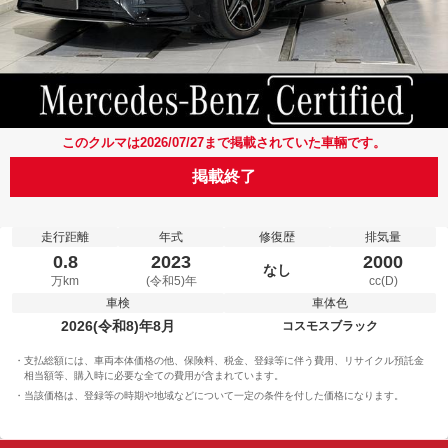
このクルマは2026/07/27まで掲載されていた車輛です。
掲載終了
走行距離
年式
修復歴
排気量
0.8
2023
2000
なし
万km
(令和5)年
cc(D)
車検
車体色
2026(令和8)年8月
コスモスブラック
支払総額には、車両本体価格の他、保険料、税金、登録等に伴う費用、リサイクル預託金
相当額等、購入時に必要な全ての費用が含まれています。
当該価格は、登録等の時期や地域などについて一定の条件を付した価格になります。