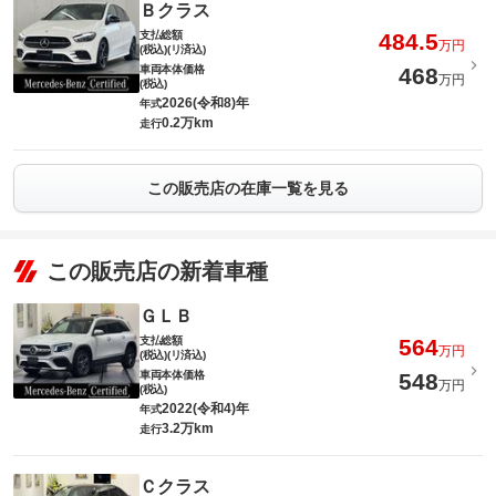
Ｂクラス
支払総額
484.5
万円
(税込)(リ済込)
車両本体価格
468
万円
(税込)
2026(令和8)年
年式
0.2万km
走行
この販売店の在庫一覧を見る
この販売店の新着車種
ＧＬＢ
支払総額
564
万円
(税込)(リ済込)
車両本体価格
548
万円
(税込)
2022(令和4)年
年式
3.2万km
走行
Ｃクラス