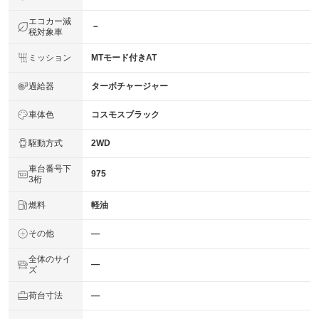
エコカー減
－
税対象車
ミッション
MTモード付きAT
過給器
ターボチャージャー
車体色
コスモスブラック
駆動方式
2WD
車台番号下
975
3桁
燃料
軽油
その他
―
全体のサイ
―
ズ
荷台寸法
―