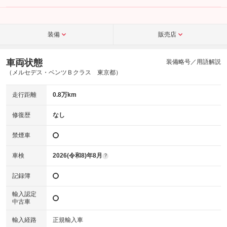
装備
販売店
車両状態
装備略号／用語解説
（メルセデス・ベンツＢクラス 東京都）
走行距離
0.8万km
修復歴
なし
禁煙車
車検
2026(令和8)年8月
?
記録簿
輸入認定
中古車
輸入経路
正規輸入車