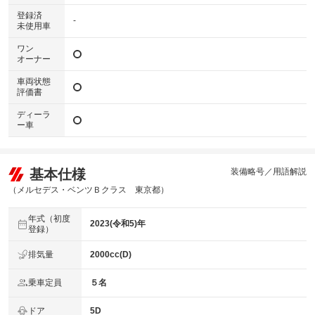
登録済
-
未使用車
ワン
オーナー
車両状態
評価書
ディーラ
ー車
基本仕様
装備略号／用語解説
（メルセデス・ベンツＢクラス 東京都）
年式（初度
2023(令和5)年
登録）
排気量
2000cc(D)
乗車定員
５名
ドア
5D