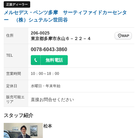
正規ディーラー
ウォークスルー
後席モニター
：装備なし
：装備なし
メルセデス・ベンツ多摩 サーティファイドカーセンタ
電動リアゲート
フロントカメラ
ー （株）シュテルン世田谷
：装備あり
：装備あり
シートエアコン
全周囲カメラ
：装備なし
：装備あり
206-0025
住所
MAP
東京都多摩市永山６－２２－４
サイドカメラ
ルーフレール
：装備あり
：装備なし
0078-6043-3860
エアサスペンション
ヘッドライトウォッシャー
：装備なし
：装備なし
TEL
無料電話
装備略号／用語解説
営業時間
10：00～18：00
定休日
水曜日・年末年始
販売可能エ
直接お問合せください
リア
スタッフ紹介
松本