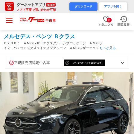
グーネットアプリ
RENEW
ダウンロード
アプリを開く
メアド不要で問い合わせ可能
0
お気に入り
閲覧履歴
メルセデス・ベンツ Ｂクラス
Ｂ２００ｄ ＡＭＧレザーエクスクルーシブパッケージ ＡＭＧラ
イン パノラミックスライディングルーフ ＡＭＧレザーエクスク
もっと見る
ルーシブパッケージ アドバンストパッケージ フルオプション車
両 ３６０°カメラシステム ヘッドアップディスプレイ 電動リ
アゲート 本（東京都）
正規販売店認定中古車