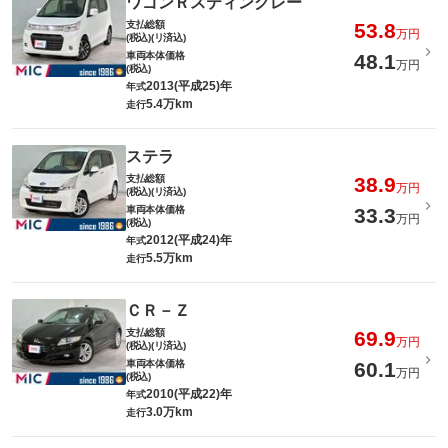
ワゴンＲスティングレー
支払総額
53.8
万円
(税込)(リ済込)
車両本体価格
48.1
万円
(税込)
2013(平成25)年
年式
5.4万km
走行
ステラ
支払総額
38.9
万円
(税込)(リ済込)
車両本体価格
33.3
万円
(税込)
2012(平成24)年
年式
5.5万km
走行
ＣＲ－Ｚ
支払総額
69.9
万円
(税込)(リ済込)
車両本体価格
60.1
万円
(税込)
2010(平成22)年
年式
3.0万km
走行