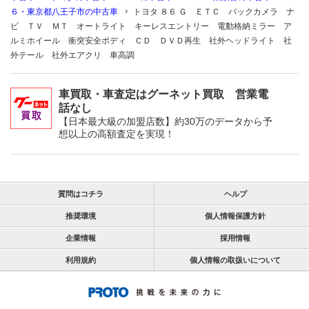
６・東京都八王子市の中古車
トヨタ ８６ Ｇ ＥＴＣ バックカメラ ナ
ビ ＴＶ ＭＴ オートライト キーレスエントリー 電動格納ミラー ア
ルミホイール 衝突安全ボディ ＣＤ ＤＶＤ再生 社外ヘッドライト 社
外テール 社外エアクリ 車高調
車買取・車査定はグーネット買取 営業電
話なし
【日本最大級の加盟店数】約30万のデータから予
想以上の高額査定を実現！
質問はコチラ
ヘルプ
推奨環境
個人情報保護方針
企業情報
採用情報
利用規約
個人情報の取扱いについて