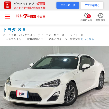
グーネットアプリ
RENEW
ダウンロード
アプリを開く
メアド不要で問い合わせ可能
0
お気に入り
閲覧履歴
トヨタ ８６
Ｇ ＥＴＣ バックカメラ ナビ ＴＶ ＭＴ オートライト キ
ーレスエントリー 電動格納ミラー アルミホイール 衝突安全ボ
もっと見る
ディ ＣＤ ＤＶＤ再生 社外ヘッドライト 社外テール 社外エ
アクリ 車高調（東京都）