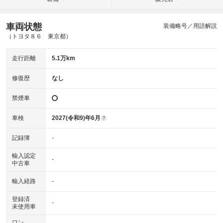
車両状態
装備略号／用語解説
（トヨタ８６ 東京都）
走行距離
5.1万km
修復歴
なし
禁煙車
車検
2027(令和9)年6月
?
記録簿
-
輸入認定
-
中古車
輸入経路
-
登録済
-
未使用車
ワン