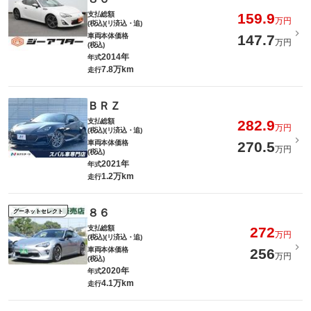
支払総額
159.9
万円
(税込)(リ済込・追)
車両本体価格
147.7
万円
(税込)
2014年
年式
7.8万km
走行
ＢＲＺ
支払総額
282.9
万円
(税込)(リ済込・追)
車両本体価格
270.5
万円
(税込)
2021年
年式
1.2万km
走行
８６
グーネットセレクト
支払総額
272
万円
(税込)(リ済込・追)
車両本体価格
256
万円
(税込)
2020年
年式
4.1万km
走行