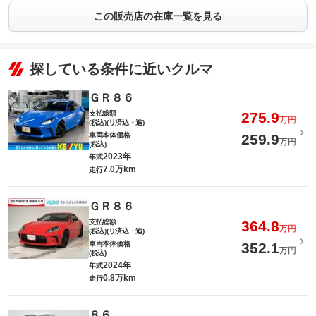
この販売店の在庫一覧を見る
探している条件に近いクルマ
ＧＲ８６
支払総額
275.9
万円
(税込)(リ済込・追)
車両本体価格
259.9
万円
(税込)
2023年
年式
7.0万km
走行
ＧＲ８６
支払総額
364.8
万円
(税込)(リ済込・追)
車両本体価格
352.1
万円
(税込)
2024年
年式
0.8万km
走行
８６