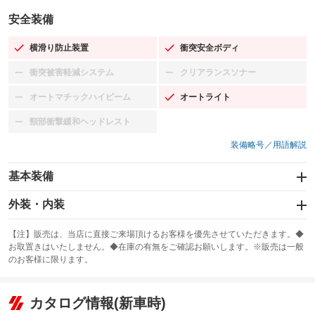
安全装備
横滑り防止装置
衝突安全ボディ
：装備あり
：装備あり
衝突被害軽減システム
クリアランスソナー
：装備なし
：装備なし
オートマチックハイビーム
オートライト
：装備なし
：装備あり
頸部衝撃緩和ヘッドレスト
：装備なし
装備略号／用語解説
基本装備
エアバッグ：運転席/助手席/サイド
外装・内装
：装備あり
スライドドア
カーナビ：SDナビ
：装備なし
：装備あり
【注】販売は、当店に直接ご来場頂けるお客様を優先させていただきます。◆
お取置きはいたしません。◆在庫の有無をご確認お願いします。※販売は一般
サンルーフ
ABS
TV：フルセグ
：装備なし
：装備あり
：装備あり
のお客様に限ります。
エアコン
Wエアコン
オーディオ：CDまたはCDチェンジャー／ミュージックプレイヤー接続
：装備あり
：装備なし
：装備あり
可
リフトアップ
パワーステアリング
カタログ情報(新車時)
：装備なし
：装備あり
ビジュアル：-／DVD再生
：装備あり