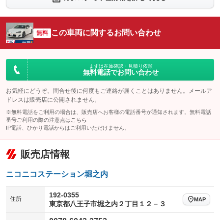
：装備なし
：装備なし
シートエアコン
全周囲カメラ
：装備なし
：装備なし
この車両に関するお問い合わせ
サイドカメラ
無料
ルーフレール
：装備なし
：装備なし
エアサスペンション
ヘッドライトウォッシャー
：装備なし
：装備なし
装備略号／用語解説
まずは在庫確認・見積り依頼
無料電話でお問い合わせ
お気軽にどうぞ。問合せ後に何度もご連絡が届くことはありません。メールア
ドレスは販売店に公開されません。
※無料電話をご利用の場合は、販売店へお客様の電話番号が通知されます。無料電話
番号ご利用の際の注意点は
こちら
IP電話、ひかり電話からはご利用いただけません。
販売店情報
ニコニコステーション堀之内
192-0355
住所
MAP
東京都八王子市堀之内２丁目１２－３