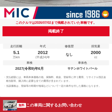
このクルマは2026/07/02まで掲載されていた車輛です。
掲載終了
走行距離
年式
修復歴
排気量
5.1
2012
2000
なし
万km
(平成24)年
cc
車検
車体色
2027(令和9)年6月
サテンホワイトパール
支払総額には、車両本体価格の他、保険料、税金、登録等に伴う費用、リサイクル預託金
相当額等、購入時に必要な全ての費用が含まれています。
当該価格は、登録等の時期や地域などについて一定の条件を付した価格になります。
この車両に関するお問い合わせ
無料