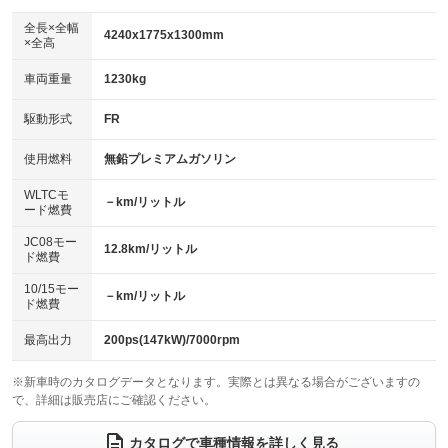
ダウンヒルアシストコントロール
：装備なし
アルミホイール：アルミホイール
全長×全幅
：装備あり
4240x1775x1300mm
×全高
パワーウィンドウ
盗難防止システム
：装備あり
：装備あり
革シート
ハーフレザーシート
：装備なし
：装備なし
車両重量
1230kg
アイドリングストップ
ドライブレコーダー
：装備なし
：装備なし
キーレス
LEDヘッドランプ
：装備あり
：装備なし
USB入力端子
Bluetooth接続
駆動形式
FR
：装備あり
：装備あり
HID(キセノンライト)
ポータブルナビ
：装備なし
：装備なし
100V電源
クリーンディーゼル
使用燃料
無鉛プレミアムガソリン
：装備なし
：装備なし
バックカメラ
ETC
：装備あり
：装備あり
センターデフロック
：装備なし
WLTCモ
エアロ
スマートキー
－km/リットル
：装備なし
：装備なし
ード燃費
レンタカーアップ
展示・試乗車
：装備なし
：装備なし
ローダウン
ランフラットタイヤ
：装備なし
：装備なし
JC08モー
12.8km/リットル
ド燃費
電動格納ミラー
：装備あり
パワーシート
3列シート
：装備なし
：装備なし
10/15モー
装備略号／用語解説
－km/リットル
ド燃費
ベンチシート
フルフラットシート
：装備なし
：装備なし
チップアップシート
オットマン
最高出力
200ps(147kW)/7000rpm
：装備なし
：装備なし
電動格納サードシート
シートヒーター
：装備なし
：装備なし
※新車時のカタログデータとなります。実際とは異なる場合がございますの
で、詳細は販売店にご確認ください。
ウォークスルー
後席モニター
：装備なし
：装備なし
カタログで車種情報を詳しく見る
電動リアゲート
フロントカメラ