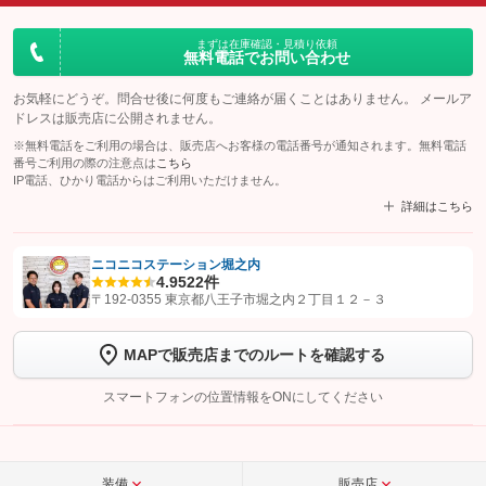
まずは在庫確認・見積り依頼
無料電話でお問い合わせ
お気軽にどうぞ。問合せ後に何度もご連絡が届くことはありません。 メールア
ドレスは販売店に公開されません。
※無料電話をご利用の場合は、販売店へお客様の電話番号が通知されます。無料電話
番号ご利用の際の注意点は
こちら
IP電話、ひかり電話からはご利用いただけません。
詳細はこちら
ニコニコステーション堀之内
4.9
522件
【STEP1】
認証画面でグーネットを友だち追加してから「許可する」ボタンを押
〒192-0355 東京都八王子市堀之内２丁目１２－３
します
MAPで販売店までのルートを確認する
【STEP2】
トーク画面で
ボタンをタップして問い合わせを
完了してください。
スマートフォンの位置情報をONにしてください
こちら
装備
販売店