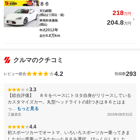
８６
支払総額
218
万円
(税込)(リ済込・追)
車両本体価格
204.8
万円
(税込)
2012年
年式
4.8万km
走行
クルマのクチコミ
4.2
293
レビュー総合
投稿数
3.3
【総合評価】 ８６をベースにトヨタ自身がリリースしている
カスタマイズカー。丸型ヘッドライトの顔つきは８６とはま
っ...
もっと見る
工藤貴宏
2015年08月31日
4.4
初スポーツカーでオートマ、いろいろスポーツカー乗ってきま
したが一度乗ってみたかった８６を選択、びっくりしました、