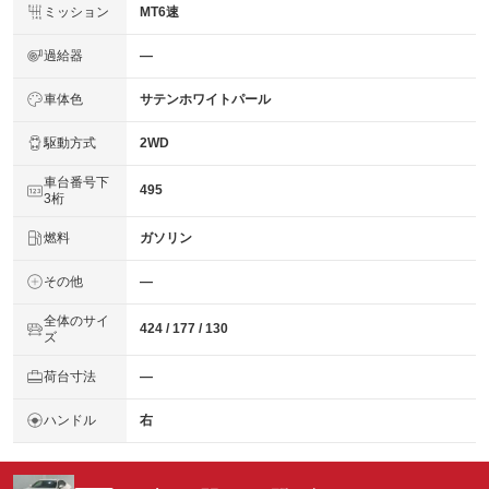
ミッション
MT6速
過給器
―
車体色
サテンホワイトパール
駆動方式
2WD
車台番号下
495
3桁
燃料
ガソリン
その他
―
全体のサイ
424 / 177 / 130
ズ
荷台寸法
―
ハンドル
右