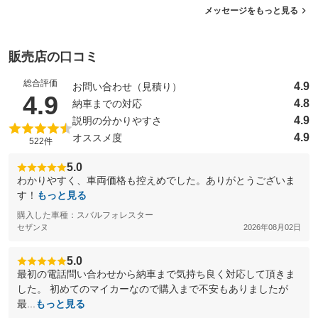
メッセージをもっと見る
販売店の口コミ
総合評価
4.9
お問い合わせ（見積り）
（5点満点中）
4.9
4.8
納車までの対応
4.9
説明の分かりやすさ
4.9
オススメ度
522件
5.0
わかりやすく、車両価格も控えめでした。ありがとうございま
す！
もっと見る
購入した車種：スバルフォレスター
セザンヌ
2026年08月02日
5.0
最初の電話問い合わせから納車まで気持ち良く対応して頂きま
した。 初めてのマイカーなので購入まで不安もありましたが
最...
もっと見る