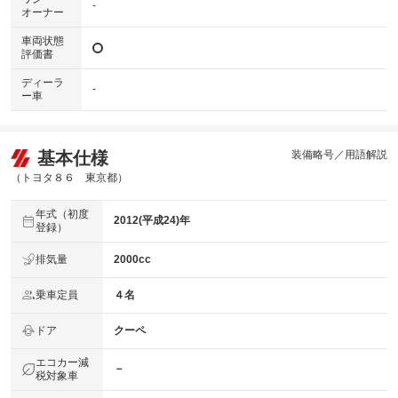
-
オーナー
車両状態
評価書
ディーラ
-
ー車
基本仕様
装備略号／用語解説
（トヨタ８６ 東京都）
年式（初度
2012(平成24)年
登録）
排気量
2000cc
乗車定員
４名
ドア
クーペ
エコカー減
－
税対象車