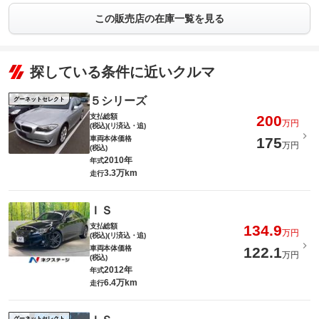
この販売店の在庫一覧を見る
探している条件に近いクルマ
５シリーズ
グーネットセレクト
支払総額
200
万円
(税込)(リ済込・追)
車両本体価格
175
万円
(税込)
2010年
年式
3.3万km
走行
ＩＳ
支払総額
134.9
万円
(税込)(リ済込・追)
車両本体価格
122.1
万円
(税込)
2012年
年式
6.4万km
走行
グーネットセレクト