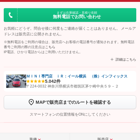
まずは在庫確認・見積り依頼
無料電話でお問い合わせ
お気軽にどうぞ。問合せ後に何度もご連絡が届くことはありません。 メールア
ドレスは販売店に公開されません。
※無料電話をご利用の場合は、販売店へお客様の電話番号が通知されます。無料電話
番号ご利用の際の注意点は
こちら
IP電話、ひかり電話からはご利用いただけません。
詳細はこちら
ＭＩＮＩ専門店 ｉＲ：イール横浜 （株）インフィックス
5.0
42件
【STEP1】
認証画面でグーネットを友だち追加してから「許可する」ボタンを押
〒224-0032 神奈川県横浜市都筑区茅ケ崎中央５９－２
します
MAPで販売店までのルートを確認する
【STEP2】
トーク画面で
ボタンをタップして問い合わせを
完了してください。
スマートフォンの位置情報をONにしてください
こちら
装備
販売店