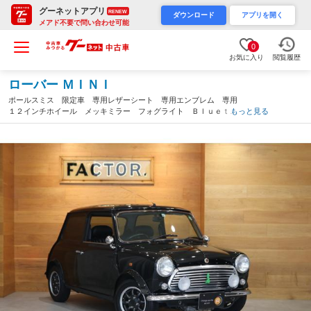
グーネットアプリ
RENEW
ダウンロード
アプリを開く
メアド不要で問い合わせ可能
0
お気に入り
閲覧履歴
ローバー ＭＩＮＩ
ポールスミス 限定車 専用レザーシート 専用エンブレム 専用
１２インチホイール メッキミラー フォグライト Ｂｌｕｅｔｏ
もっと見る
ｏｔｈオーディオ ＥＴＣ 整備記録簿 保証書（神奈川県）