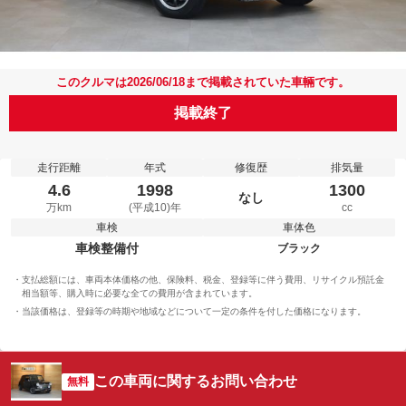
このクルマは2026/06/18まで掲載されていた車輛です。
掲載終了
走行距離
年式
修復歴
排気量
4.6
1998
1300
なし
万km
(平成10)年
cc
車検
車体色
車検整備付
ブラック
支払総額には、車両本体価格の他、保険料、税金、登録等に伴う費用、リサイクル預託金
相当額等、購入時に必要な全ての費用が含まれています。
当該価格は、登録等の時期や地域などについて一定の条件を付した価格になります。
この車両に関するお問い合わせ
無料