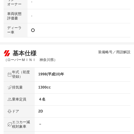
-
オーナー
車両状態
-
評価書
ディーラ
ー車
基本仕様
装備略号／用語解説
（ローバーＭＩＮＩ 神奈川県）
年式（初度
1998(平成10)年
登録）
排気量
1300cc
乗車定員
４名
ドア
2D
エコカー減
－
税対象車