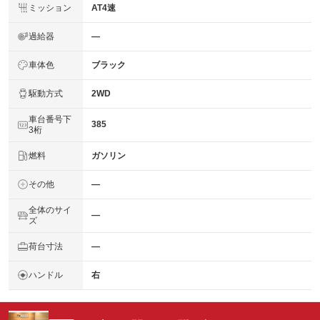
ミッション
AT4速
過給器
―
車体色
ブラック
駆動方式
2WD
車台番号下
385
3桁
燃料
ガソリン
その他
―
全体のサイ
―
ズ
荷台寸法
―
ハンドル
右