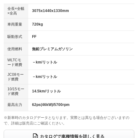
ダウンヒルアシストコントロール
アルミホイール：12インチ
：装備なし
：装備あり
全長×全幅
3075x1440x1330mm
×全高
パワーウィンドウ
盗難防止システム
革シート
ハーフレザーシート
：装備なし
：装備なし
：装備あり
：装備なし
車両重量
720kg
アイドリングストップ
ドライブレコーダー
キーレス
LEDヘッドランプ
：装備なし
：装備なし
：装備なし
：装備なし
USB入力端子
Bluetooth接続
駆動形式
FF
HID(キセノンライト)
ポータブルナビ
：装備なし
：装備あり
：装備なし
：装備なし
100V電源
クリーンディーゼル
バックカメラ
ETC
使用燃料
無鉛プレミアムガソリン
：装備なし
：装備なし
：装備なし
：装備あり
センターデフロック
エアロ
スマートキー
：装備なし
WLTCモ
：装備なし
：装備なし
－km/リットル
ード燃費
レンタカーアップ
展示・試乗車
ローダウン
ランフラットタイヤ
：装備なし
：装備なし
：装備なし
：装備なし
JC08モー
－km/リットル
ド燃費
電動格納ミラー
パワーシート
3列シート
：装備なし
：装備なし
：装備なし
10/15モー
装備略号／用語解説
14.5km/リットル
ベンチシート
フルフラットシート
ド燃費
：装備なし
：装備なし
チップアップシート
オットマン
：装備なし
：装備なし
最高出力
62ps(46kW)/5700rpm
電動格納サードシート
シートヒーター
：装備なし
：装備なし
※新車時のカタログデータとなります。実際とは異なる場合がございますの
で、詳細は販売店にご確認ください。
ウォークスルー
後席モニター
：装備なし
：装備なし
電動リアゲート
フロントカメラ
カタログで車種情報を詳しく見る
：装備なし
：装備なし