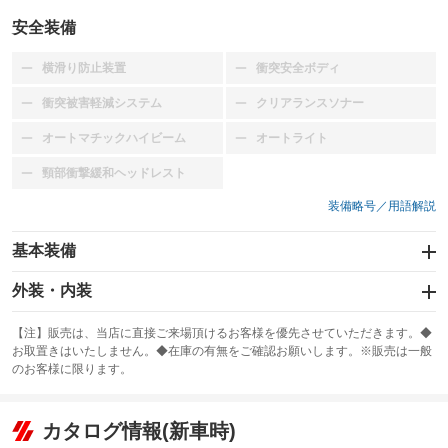
安全装備
横滑り防止装置
衝突安全ボディ
：装備なし
：装備なし
衝突被害軽減システム
クリアランスソナー
：装備なし
：装備なし
オートマチックハイビーム
オートライト
：装備なし
：装備なし
頸部衝撃緩和ヘッドレスト
：装備なし
装備略号／用語解説
基本装備
エアバッグ：運転席
外装・内装
：装備あり
スライドドア
カーナビ
：装備なし
：装備なし
【注】販売は、当店に直接ご来場頂けるお客様を優先させていただきます。◆
お取置きはいたしません。◆在庫の有無をご確認お願いします。※販売は一般
サンルーフ
ABS
TV
：装備なし
：装備なし
：装備なし
のお客様に限ります。
エアコン
Wエアコン
オーディオ：ミュージックプレイヤー接続可
：装備あり
：装備なし
：装備あり
リフトアップ
パワーステアリング
カタログ情報(新車時)
ビジュアル
：装備なし
：装備なし
：装備なし