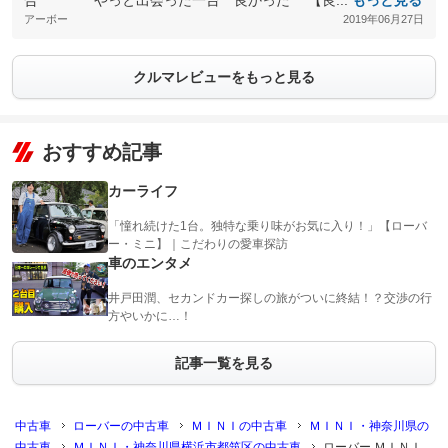
合 やっと出会った一台 良かった 【良...
もっと見る
アーボー
2019年06月27日
クルマレビューをもっと見る
おすすめ記事
カーライフ
「憧れ続けた1台。独特な乗り味がお気に入り！」【ローバ
ー・ミニ】｜こだわりの愛車探訪
車のエンタメ
井戸田潤、セカンドカー探しの旅がついに終結！？交渉の行
方やいかに…！
記事一覧を見る
中古車
ローバーの中古車
ＭＩＮＩの中古車
ＭＩＮＩ・神奈川県の
中古車
ＭＩＮＩ・神奈川県横浜市都筑区の中古車
ローバー ＭＩＮＩ