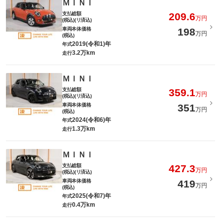
ＭＩＮＩ
支払総額
209.6
万円
(税込)(リ済込)
車両本体価格
198
万円
(税込)
2019(令和1)年
年式
3.2万km
走行
ＭＩＮＩ
支払総額
359.1
万円
(税込)(リ済込)
車両本体価格
351
万円
(税込)
2024(令和6)年
年式
1.3万km
走行
ＭＩＮＩ
支払総額
427.3
万円
(税込)(リ済込)
車両本体価格
419
万円
(税込)
2025(令和7)年
年式
0.4万km
走行