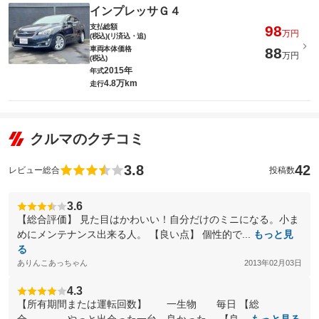
インプレッサＧ４
支払総額
98
万円
(税込)(リ済込・追)
車両本体価格
88
万円
(税込)
2015年
年式
4.8万km
走行
クルマのクチコミ
3.8
42
レビュー総合
投稿数
3.6
【総合評価】 見た目はかわいい！自分だけのミニになる。小ま
めにメンテナンス出来る人。 【良い点】 個性的で...
もっと見
る
ありんこあっちゃん
2013年02月03日
4.3
【所有期間または運転回数】 一生物 毎日 【総