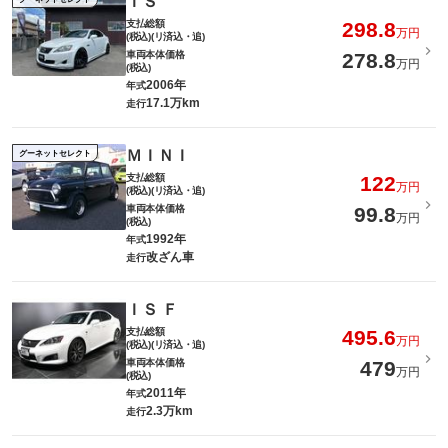
ＩＳ
支払総額
298.8
万円
(税込)(リ済込・追)
車両本体価格
278.8
万円
(税込)
2006年
年式
17.1万km
走行
ＭＩＮＩ
グーネットセレクト
支払総額
122
万円
(税込)(リ済込・追)
車両本体価格
99.8
万円
(税込)
1992年
年式
改ざん車
走行
ＩＳ Ｆ
支払総額
495.6
万円
(税込)(リ済込・追)
車両本体価格
479
万円
(税込)
2011年
年式
2.3万km
走行