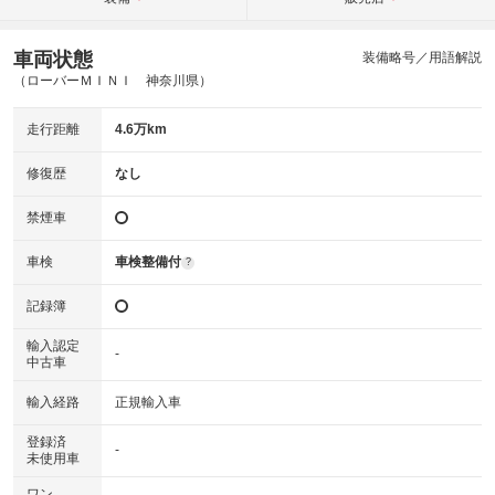
車両状態
装備略号／用語解説
（ローバーＭＩＮＩ 神奈川県）
走行距離
4.6万km
修復歴
なし
禁煙車
車検
車検整備付
?
記録簿
輸入認定
-
中古車
輸入経路
正規輸入車
登録済
-
未使用車
ワン