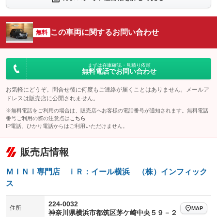
シートエアコン
全周囲カメラ
：装備なし
：装備なし
サイドカメラ
ルーフレール
この車両に関するお問い合わせ
：装備なし
無料
：装備なし
エアサスペンション
ヘッドライトウォッシャー
：装備なし
：装備なし
装備略号／用語解説
まずは在庫確認・見積り依頼
無料電話でお問い合わせ
お気軽にどうぞ。問合せ後に何度もご連絡が届くことはありません。メールア
ドレスは販売店に公開されません。
※無料電話をご利用の場合は、販売店へお客様の電話番号が通知されます。無料電話
番号ご利用の際の注意点は
こちら
IP電話、ひかり電話からはご利用いただけません。
販売店情報
ＭＩＮＩ専門店 ｉＲ：イール横浜 （株）インフィック
ス
224-0032
住所
MAP
神奈川県横浜市都筑区茅ケ崎中央５９－２