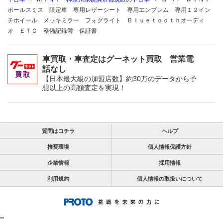
ポールスミス 限定車 専用レザーシート 専用エンブレム 専用１２イン
チホイール メッキミラー フォグライト Ｂｌｕｅｔｏｏｔｈオーディ
オ ＥＴＣ 整備記録簿 保証書
車買取・車査定はグーネット買取 営業電
話なし
【日本最大級の加盟店数】約30万のデータから予
想以上の高額査定を実現！
質問はコチラ
ヘルプ
推奨環境
個人情報保護方針
企業情報
採用情報
利用規約
個人情報の取扱いについて
"
"