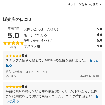
メッセージをもっと見る
販売店の口コミ
総合評価
5.0
お問い合わせ（見積り）
（5点満点中）
5.0
4.9
納車までの対応
5.0
説明の分かりやすさ
5.0
オススメ度
42件
5.0
スタッフの皆さん親切で、MINIへの愛情を感じました。
もっと
見る
購入した車種：ＭＩＮＩＭＩＮＩ
みこぽん
2025年12月14日
5.0
事前に興味を持っている車を数台お知らせしておいたら、訪問
までに用意をしておいてもらえました。 MINIの専門店とい...
も
っと見る