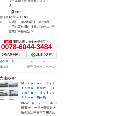
埼玉県鶴ヶ島市高倉１２３０－
２
コピー
業時間
10:00～18:00
休日
火曜日、第2水曜日、第3水曜日
※但し定休日が祝日の場合は、翌
営業日を振替定休日
電話お問い合わせ
無料
携帯可
0078-6044-3484
MAPを開く
LINEで共有
舗在庫一覧
ショールーム
舗詳細
販売店ホームページ
売店のHP
Ｍｏｔｏｒｅｎ Ｓａｉ
ｔａｍａ ＢＭＷ Ｐｒ
ｅｍｉｕｍ Ｓｅｌｅｃ
ｔｉｏｎ 鶴ヶ島
BMW正規ディーラー/MIN
I正規ディーラー関東最大
級の認定中古車専用の店