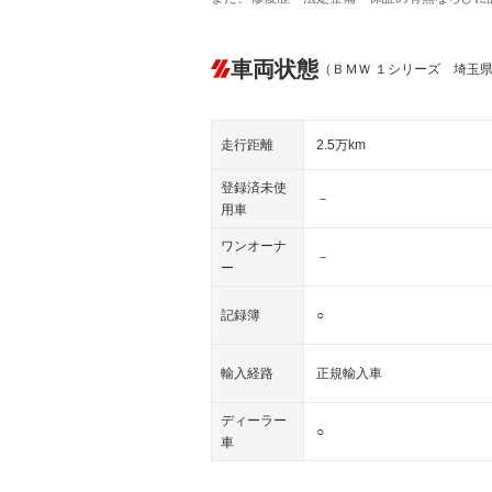
車両状態
（ＢＭＷ １シリーズ 埼玉
走行距離
2.5万km
登録済未使
－
用車
ワンオーナ
－
ー
記録簿
○
輸入経路
正規輸入車
ディーラー
○
車