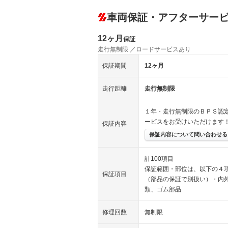
車両保証・アフターサー
12ヶ月
保証
走行無制限 ／ロードサービスあり
保証期間
12ヶ月
走行距離
走行無制限
１年・走行無制限のＢＰＳ認
ービスをお受けいただけます
保証内容
保証内容について問い合わせる
計100項目
保証範囲・部位は、以下の４
保証項目
（部品の保証で別扱い）・内
類、ゴム部品
修理回数
無制限