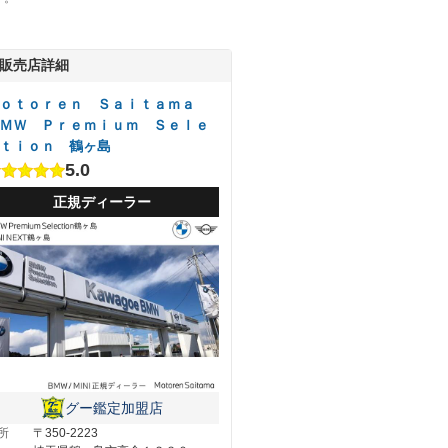
販売店詳細
ｏｔｏｒｅｎ Ｓａｉｔａｍａ
ＭＷ Ｐｒｅｍｉｕｍ Ｓｅｌｅ
ｔｉｏｎ 鶴ヶ島
5.0
正規ディーラー
グー鑑定加盟店
所
〒350-2223