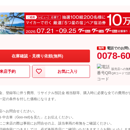
電話でのお問
無料
0078-6
在庫確認・見積り依頼(無料)
販売店への無
来店予約
お気に入り
QRコードで
金、登録等に伴う費用、リサイクル預託金 相当額等、購入時に必要な全ての費用が
一定の条件を付した価格になります。
店へお問合せください。
古車（Goo-net)を見た」とお伝えください。
にご来店の際は事前にお問合せの上、該当車両の有無をご確認ください。
詳細内容につきましては、必ず各販売店にご確認いただきますようお願いいたしま