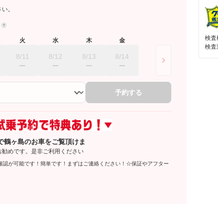
さい。
約
検査
火
水
木
金
検査
8/11
8/12
8/13
8/14
予約する
で鶴ヶ島のお車をご覧頂けま
お勧めです。是非ご利用ください
確認が可能です！簡単です！まずはご連絡ください！☆保証やアフター