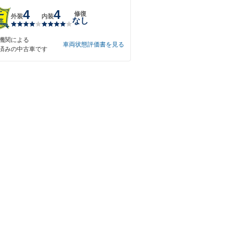
4
4
修復
外装
内装
なし
機関による
車両状態評価書を見る
済みの中古車です