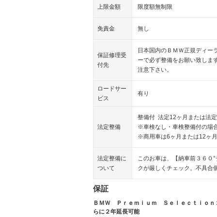
上限金額
限度額無制限
免責金
無し
日本国内のＢＭＷ正規ディー
保証修理受
ーで必ず整備をお願い致しま
付先
注意下さい。
ロードサー
有り
ビス
整備付 法定12ヶ月または法定
法定整備
※車検なし・車検整備付の場合
※商用車は6ヶ月または12ヶ
法定整備に
このお車は、【納車前３６０
ついて
クが厳しくチェック。不具合
保証
ＢＭＷ Ｐｒｅｍｉｕｍ Ｓｅｌｅｃｔｉｏｎ
らに２年延長可能