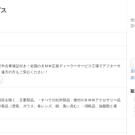
ビス
営
定
定中古車保証付き！全国のＢＭＷ正規ディーラーサービス工場でアフターサ
店
！遠方の方もご安心ください！
店
販
項目を除く、主要部品。・すべての社外部品・後付のＢＭＷアクセサリー品
外装品（塗装、ガラス、各レンズ、錆、臭い含む）・消耗品、油脂類と液