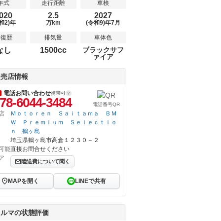
年式
走行距離
車検
020
2.5
2027
和2)年
万km
(令和9)年7月
修復歴
排気量
車体色
なし
1500cc
ブラックサフ
ァイア
販売店情報
電話お問い合わせ
携帯可
78-6044-3484
電話番号QR
店
Ｍｏｔｏｒｅｎ Ｓａｉｔａｍａ ＢＭ
Ｗ Ｐｒｅｍｉｕｍ Ｓｅｌｅｃｔｉｏ
ｎ 鶴ヶ島
埼玉県鶴ヶ島市高倉１２３０－２
可能
直接お問合せください
ア
陸送費について聞く
MAPを開く
LINEで共有
クルマの状態評価