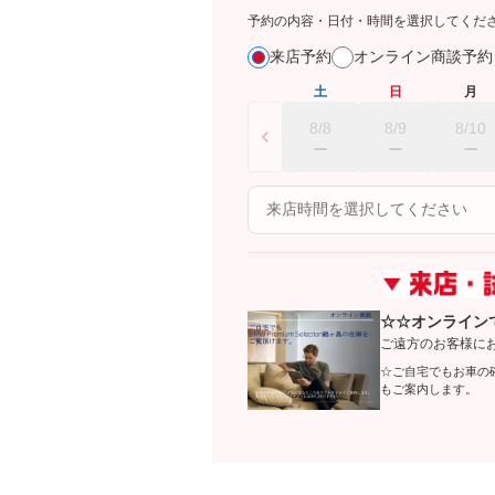
予約の内容・日付・時間を選択してくだ
来店予約
オンライン商談予
土
日
月
8/8
8/9
8/10
☆☆オンライン
ご遠方のお客様に
☆ご自宅でもお車の
もご案内します。