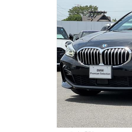
マガジン
車カタログ
自動車ローン
保険
レビュー
価格相場
教習所
用語集