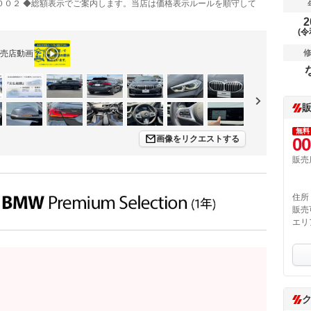
００２ ◆総額表示でご案内します。当店は価格表示ルールを順守して
2
(令
売店動画
無料
画像をリクエストする
00
販売
住所
販売
エリ