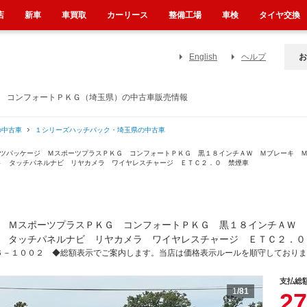
店
新車
車買取
カーリース
整備工場
車検
タイヤ交換
English
ヘルプ
お
Ｇ コンフォートＰＫＧ（埼玉県）の中古車販売情報
の中古車
１シリーズハッチバック・埼玉県の中古車
ーツパッケージ ＭスポーツプラスＰＫＧ コンフォートＰＫＧ 黒１８インチＡＷ Ｍブレーキ 
ト タッチパネルナビ リヤカメラ ワイヤレスチャージ ＥＴＣ２．０ 禁煙車
 ＭスポーツプラスＰＫＧ コンフォートＰＫＧ 黒１８インチＡＷ 
 タッチパネルナビ リヤカメラ ワイヤレスチャージ ＥＴＣ２．０
６－１００２ ◆総額表示でご案内します。当店は価格表示ルールを順守しておりま
支払総
1
/81
27