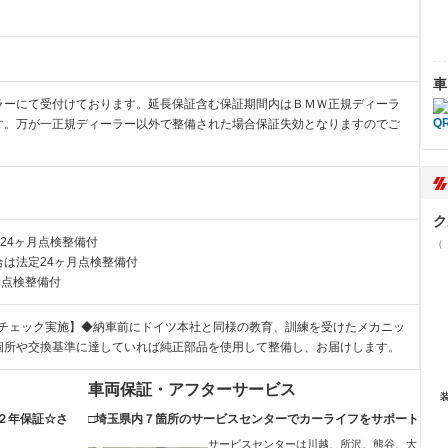
車
ラーにて受付けております。延長保証含む保証期間内はＢＭＷ正規ディーラ
す。万が一正規ディーラー以外で整備された場合保証失効となりますのでご
ク
24ヶ月点検整備付
（
は法定24ヶ月点検整備付
月点検整備付
°チェック実施】◆納車前にドイツ本社と同様の教育、訓練を受けたメカニッ
個所や交換基準に達していれば純正部品を使用して整備し、お届けします。
車両保証・アフターサービス
２年保証☆さ
□埼玉県内７箇所のサービスセンターでカーライフをサポート
サービスセンターは川越、所沢、熊谷、大