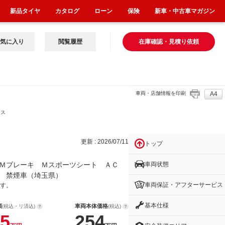
新品タイヤ
カタログ
ローン
保険
新車・中古車マガジン
気に入り
閲覧履歴
在庫確認・見積り依頼
車両・店舗情報を印刷
A4
Ｍス
更新 : 2026/07/11
トップ
車両状態
Ｍブレーキ Ｍスポーツシート ＡＣ
 禁煙車（埼玉県）
車両保証・アフターサービス
す。
基本仕様
額
車両本体価格
(税込・リ済込)
(税込)
5
254