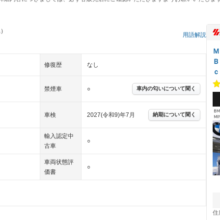
県）
用語解説
Ｍ
Ｂ
修復歴
なし
ｃ
禁煙車
○
車内の匂いについて聞く
車検
2027(令和9)年7月
納期について聞く
輸入認定中
○
古車
車両状態評
○
価書
住