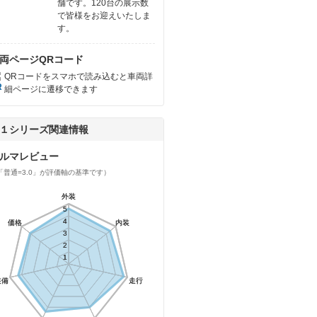
舗です。120台の展示数
で皆様をお迎えいたしま
す。
両ページQRコード
QRコードをスマホで読み込むと車両詳
細ページに遷移できます
１シリーズ関連情報
ルマレビュー
「普通=3.0」が評価軸の基準です）
外装
外装
5
5
4
4
価格
価格
内装
内装
3
3
2
2
1
1
装備
装備
走行
走行