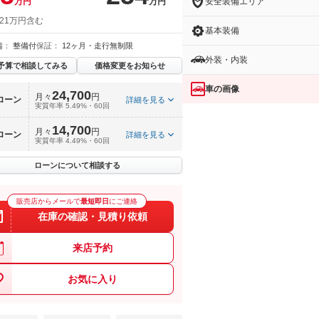
安全装備エリア
万円
万円
 21万円含む
基本装備
備：
整備付
保証：
12ヶ月・走行無制限
外装・内装
予算で相談してみる
価格変更をお知らせ
車の画像
24,700
月々
円
ローン
詳細を見る
実質年率 5.49%・60回
14,700
月々
円
ローン
詳細を見る
実質年率 4.49%・60回
ローンについて相談する
販売店からメールで
最短即日
にご連絡
在庫の確認・見積り依頼
来店予約
お気に入り