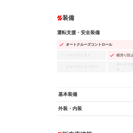
装備
運転支援・安全装備
オートクルーズコントロール
パークアシスト
横滑り防
－
オートマ
クリアランスソナー
－
－
ム
基本装備
外装・内装
エアバッグ：運転席/助手席/サイド
ABS
エアコン
カーナビ：SDナビ
ダウンヒルアシストコントロール
－