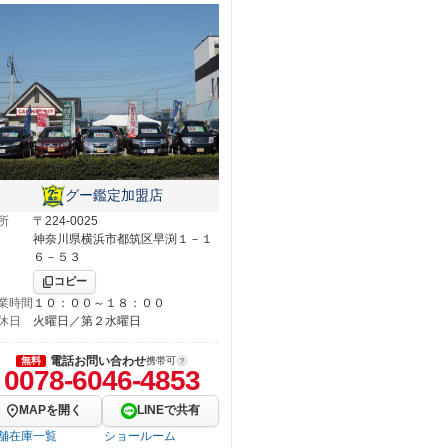
グー鑑定加盟店
所
〒224-0025
神奈川県横浜市都筑区早渕１－１
６－５３
コピー
業時間
１０：００～１８：００
休日
火曜日／第２水曜日
電話お問い合わせ
無料
携帯可
0078-6046-4853
MAPを開く
LINEで共有
舗在庫一覧
ショールーム