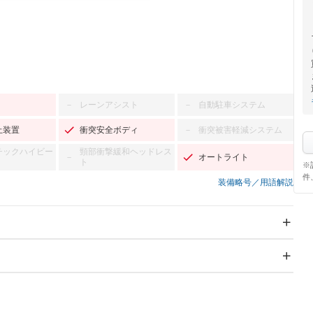
レーンアシスト
自動駐車システム
－
－
止装置
衝突安全ボディ
衝突被害軽減システム
－
チックハイビー
頸部衝撃緩和ヘッドレス
オートライト
－
ト
※
件
装備略号／用語解説
スライドドア：両面電動
サンルーフ
－
Wエアコン
リフトアップ
－
－
TV：フルセグ
パワーステアリング
パワーウィンドウ