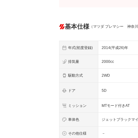
基本仕様
（マツダ プレマシー 神奈
年式(初度登録)
2014(平成26)年
排気量
2000cc
駆動方式
2WD
ドア
5D
ミッション
MTモード付きAT
車体色
ジェットブラックマ
その他仕様
－