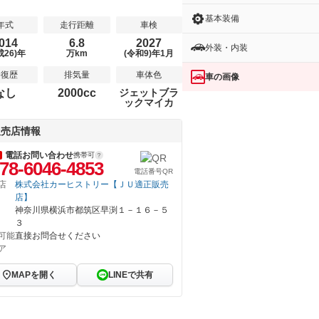
基本装備
年式
走行距離
車検
014
6.8
2027
外装・内装
成26)年
万km
(令和9)年1月
修復歴
排気量
車体色
車の画像
なし
2000cc
ジェットブラ
ックマイカ
販売店情報
電話お問い合わせ
携帯可
78-6046-4853
電話番号QR
店
株式会社カーヒストリー【ＪＵ適正販売
店】
神奈川県横浜市都筑区早渕１－１６－５
３
可能
直接お問合せください
ア
MAPを開く
LINEで共有