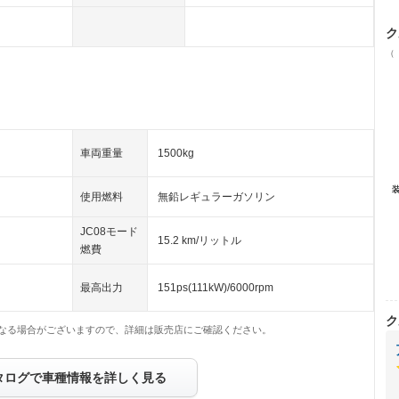
ク
（
車両重量
1500kg
使用燃料
無鉛レギュラーガソリン
JC08モード
15.2 km/リットル
燃費
最高出力
151ps(111kW)/6000rpm
ク
なる場合がございますので、詳細は販売店にご確認ください。
タログで車種情報を詳しく見る