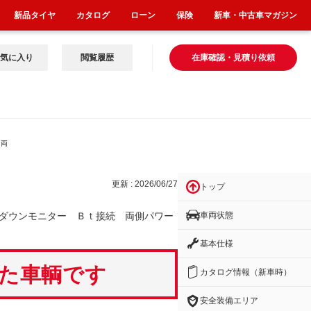
新品タイヤ
カタログ
ローン
保険
新車・中古車マガジン
気に入り
閲覧履歴
在庫確認・見積り依頼
 両
更新 : 2026/06/27
トップ
車両状態
ダウンモニター Ｂｔ接続 両側パワー
基本仕様
いた車輌です
カタログ情報（新車時）
安全装備エリア