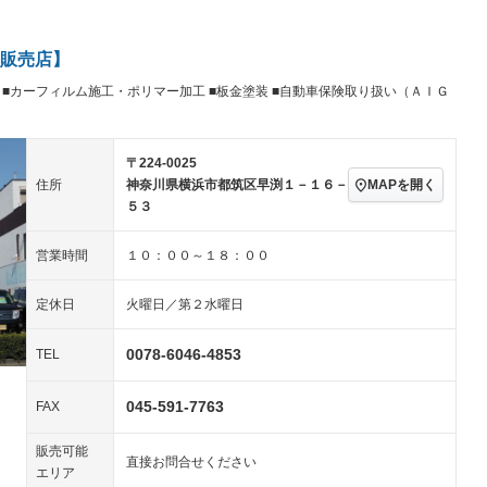
ビジュアル：-／DVD再
アルミホイール：17イ
生
ンチ
ングストップ
ドライブレコーダー
USB入力端子
－
ハーフレザーシート
キーレス
販売店】
クリーンディーゼル
センターデフロック
－
－
行 ■カーフィルム施工・ポリマー加工 ■板金塗装 ■自動車保険取り扱い（ＡＩＧ
セノンライト)
ポータブルナビ
バックカメラ
－
乗車
電動格納ミラー
スマートキー
ローダウン
－
〒224-0025
装備略号／用語解説
ート
3列シート
ベンチシート
－
MAPを開く
住所
神奈川県横浜市都筑区早渕１－１６－
５３
ップシート
オットマン
電動格納サードシート
－
－
スルー
後席モニター
電動リアゲート
－
営業時間
１０：００～１８：００
アコン
全周囲カメラ
サイドカメラ
－
－
定休日
火曜日／第２水曜日
ペンション
0078-6046-4853
TEL
装備略号／用語解説
045-591-7763
FAX
販売可能
直接お問合せください
エリア