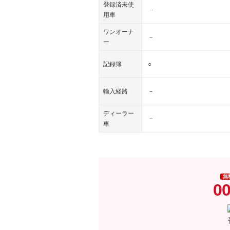
登録済未使
－
用車
ワンオーナ
－
ー
記録簿
○
輸入経路
－
ディーラー
－
車
無
00