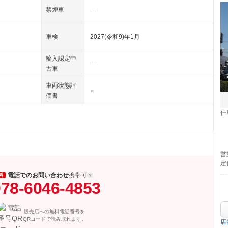
禁煙車
－
車検
2027(令和9)年1月
輸入認定中
－
古車
車両状態評
○
価書
住
営
定
電話でのお問い合わせ
携帯可
料
78-6046-4853
販売店への無料電話番号を
QRコードで読み取れます。
店