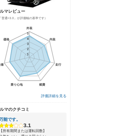
ルマレビュー
「普通=3.0」が評価軸の基準です）
外装
外装
5
5
4
4
価格
価格
内装
内装
3
3
2
2
1
1
装備
装備
走行
走行
乗り心地
乗り心地
燃費
燃費
評価詳細を見る
ルマのクチコミ
万能です。
3.1
【所有期間または運転回数】