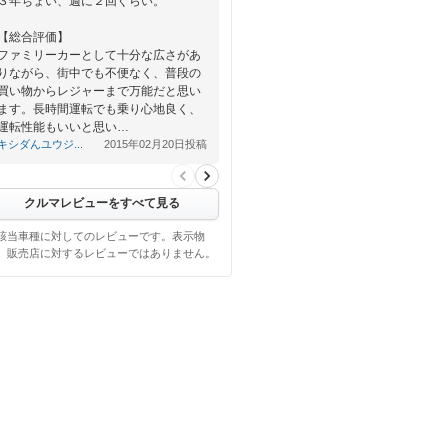
３年ちょい、週に２回ぐらい。
【総合評価】
ファミリーカーとして十分な広さがあ
りながら、街中でも不便なく、普段の
買い物からレジャーまで万能だと思い
ます。長時間運転でも乗り心地良く、
運転性能もいいと思い…
キシダんユウジ...
2015年02月20日投稿
クルマレビューをすべて見る
該当車種に対してのレビューです。表示物
、販売店に対するレビューではありません。