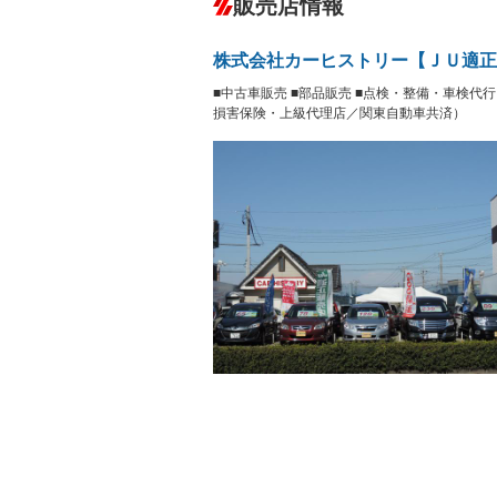
販売店情報
オーディオ：CDまたはCDチェンジャー
盗難防止システム
アイドリ
ヘッドライトウォッシャ
革シート
－
－
株式会社カーヒストリー【ＪＵ適正
ー
Bluetooth接続
100V電源
－
■中古車販売 ■部品販売 ■点検・整備・車検代
LEDヘッドランプ
HID(キ
－
レンタカーアップ
展示・試
損害保険・上級代理店／関東自動車共済）
－
－
ETC
エアロ
ランフラットタイヤ
パワーシ
－
－
フルフラットシート
チップア
－
シートヒーター
ウォーク
－
フロントカメラ
シートエ
－
－
ルーフレール
エアサス
－
－