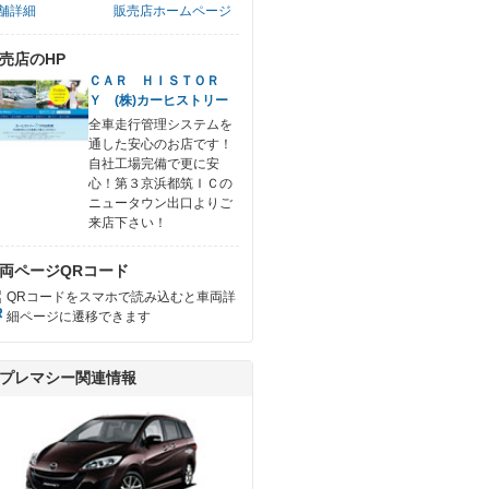
舗詳細
販売店ホームページ
売店のHP
ＣＡＲ ＨＩＳＴＯＲ
Ｙ (株)カーヒストリー
全車走行管理システムを
通した安心のお店です！
自社工場完備で更に安
心！第３京浜都筑ＩＣの
ニュータウン出口よりご
来店下さい！
両ページQRコード
QRコードをスマホで読み込むと車両詳
細ページに遷移できます
プレマシー関連情報