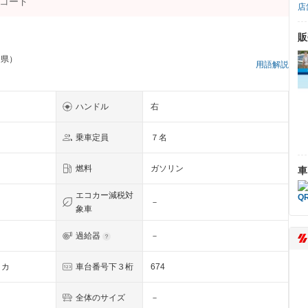
店
販
川県）
用語解説
ハンドル
右
乗車定員
７名
燃料
ガソリン
車
エコカー減税対
－
象車
過給器
－
イカ
車台番号下３桁
674
全体のサイズ
－