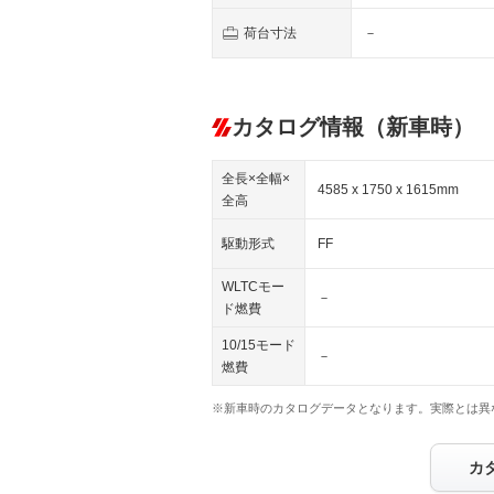
荷台寸法
－
カタログ情報（新車時）
全長×全幅×
4585 x 1750 x 1615mm
全高
駆動形式
FF
WLTCモー
－
ド燃費
10/15モード
－
燃費
※新車時のカタログデータとなります。実際とは異
カ