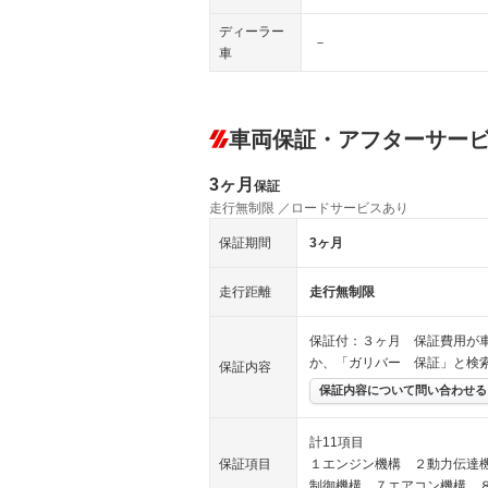
ディーラー
－
車
車両保証・アフターサー
3ヶ月
保証
走行無制限 ／ロードサービスあり
保証期間
3ヶ月
走行距離
走行無制限
保証付：３ヶ月 保証費用が
か、「ガリバー 保証」と検
保証内容
保証内容について問い合わせる
計11項目
保証項目
１エンジン機構 ２動力伝達
制御機構 ７エアコン機構 