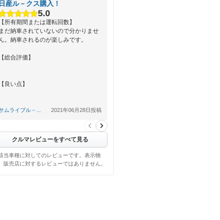
日産ル－クス購入！
5.0
【所有期間または運転回数】
まだ納車されていないので分かりませ
ん。納車されるのが楽しみです。
【総合評価】
【良い点】
【悪い点】
サムライブル－...
2021年06月28日投稿
クルマレビューをすべて見る
該当車種に対してのレビューです。表示物
、販売店に対するレビューではありません。