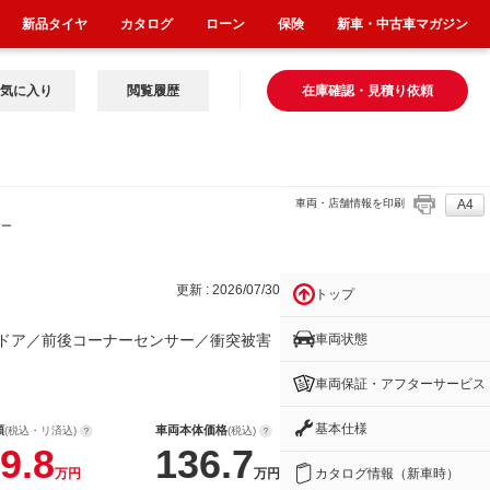
新品タイヤ
カタログ
ローン
保険
新車・中古車マガジン
気に入り
閲覧履歴
在庫確認・見積り依頼
車両・店舗情報を印刷
A4
サー
更新 : 2026/07/30
トップ
車両状態
ドア／前後コーナーセンサー／衝突被害
車両保証・アフターサービス
基本仕様
額
車両本体価格
(税込・リ済込)
(税込)
9.8
136.7
カタログ情報（新車時）
万円
万円