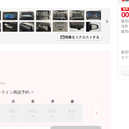
無料
00
販売
住所
販売
画像をリクエストする
販売
エリ
さい。
ンライン商談予約
火
水
木
金
8/11
8/12
8/13
8/14