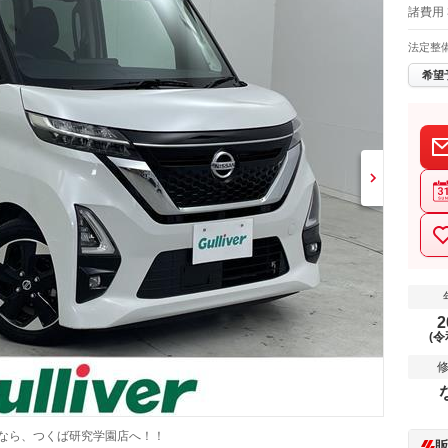
諸費用 
法定整
希望
2
(令
すなら、つくば研究学園店へ！！