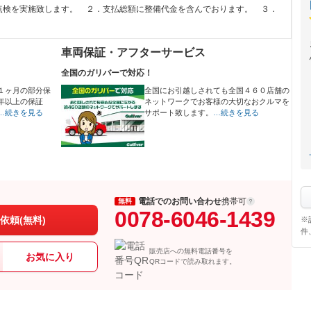
点検を実施致します。 ２．支払総額に整備代金を含んでおります。 ３．
車両保証・アフターサービス
全国のガリバーで対応！
１ヶ月の部分保
全国にお引越しされても全国４６０店舗の
年以上の保証
ネットワークでお客様の大切なおクルマを
…続きを見る
サポート致します。
…続きを見る
電話でのお問い合わせ
携帯可
無料
0078-6046-1439
依頼(無料)
※
件
販売店への無料電話番号を
お気に入り
QRコードで読み取れます。