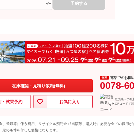
予約する
電話でのお問
無料
0078-6
在庫確認・見積り依頼(無料)
販売店への無
店・試乗予約
お気に入り
QRコードで
金、登録等に伴う費用、リサイクル預託金 相当額等、購入時に必要な全ての費用が
一定の条件を付した価格になります。