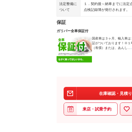
法定整備に
１．契約後～納車までに法定
ついて
点検記録簿が発行されます。
保証
ガリバー全車保証付
国産車は３ヶ月、輸入車は
証がついております！※１
（有償）または、あんし…
在庫確認・見積り
来店・試乗予約