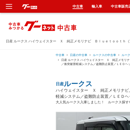
中古車
輸入車
中古車販売
新車
中古車
日産 ルークス ハイウェイスター Ｘ 純正メモリナビ Ｂｌｕｅｔｏｏｔｈ
輸入車
中古車
日産の中古車
ルークスの中古車
ルー
日産 ルークス ハイウェイスター Ｘ 純正メモリ
／衝突被害軽減システム／盗難防止装置／ＬＥＤヘ
クルマ買取
ルークス
日産
カーリース
ハイウェイスター Ｘ 純正メモリナビ
軽減システム／盗難防止装置／ＬＥＤヘ
タイヤ交換
大人気ルークス入庫しました！ ルークス探す
整備工場
車検