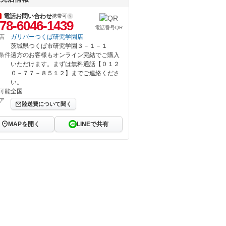
電話お問い合わせ
携帯可
78-6046-1439
電話番号QR
店
ガリバーつくば研究学園店
茨城県つくば市研究学園３－１－１
条件
遠方のお客様もオンライン完結でご購入
いただけます。まずは無料通話【０１２
０－７７－８５１２】までご連絡くださ
い。
可能
全国
ア
陸送費について聞く
MAPを開く
LINEで共有