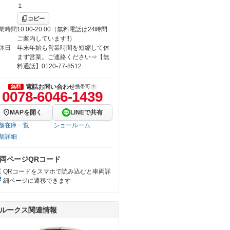
１
コピー
業時間
10:00-20:00（無料電話は24時間
ご案内しています!!）
休日
年末年始も営業時間を短縮して休
まず営業。ご連絡ください⇒【無
料通話】0120-77-8512
電話お問い合わせ
無料
携帯可
0078-6046-1439
MAPを開く
LINEで共有
舗在庫一覧
ショールーム
舗詳細
両ページQRコード
QRコードをスマホで読み込むと車両詳
細ページに遷移できます
ルークス関連情報