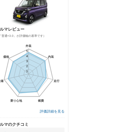
ルマレビュー
「普通=3.0」が評価軸の基準です）
外装
外装
5
5
4
4
価格
価格
内装
内装
3
3
2
2
1
1
装備
装備
走行
走行
乗り心地
乗り心地
燃費
燃費
評価詳細を見る
ルマのクチコミ