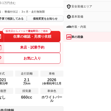
3.1万円含む
安全装備エリア
備：
整備付
保証：
3ヶ月・走行無制限
基本装備
予算で相談してみる
価格変更をお知らせ
外装・内装
販売店からメールで
最短即日
にご連絡
在庫の確認・見積り依頼
車の画像
来店・試乗予約
お気に入り
年式
走行距離
車検
021
2.1
2026
和3)年
万km
(令和8)年11月
修復歴
排気量
車体色
なし
660cc
ホワイトパー
ル
販売店情報