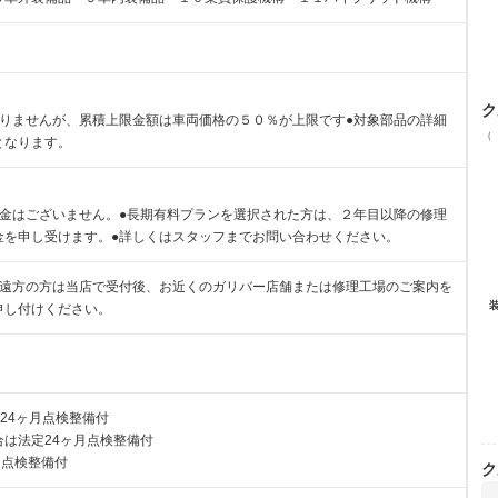
ク
ありませんが、累積上限金額は車両価格の５０％が上限です●対象部品の詳細
（
となります。
責金はございません。●長期有料プランを選択された方は、２年目以降の修理
金を申し受けます。●詳しくはスタッフまでお問い合わせください。
ご遠方の方は当店で受付後、お近くのガリバー店舗または修理工場のご案内を
申し付けください。
24ヶ月点検整備付
は法定24ヶ月点検整備付
月点検整備付
ク