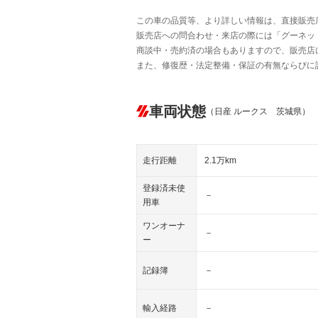
この車の品質等、より詳しい情報は、直接販売
販売店への問合わせ・来店の際には「グーネット中
商談中・売約済の場合もありますので、販売店
また、修復歴・法定整備・保証の有無ならびに
車両状態
（日産 ルークス 茨城県）
走行距離
2.1万km
登録済未使
－
用車
ワンオーナ
－
ー
記録簿
－
輸入経路
－