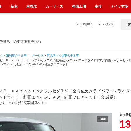
店
新車
車買取
カーリース
整備工場
車検
タイヤ交換
English
ヘルプ
お
（茨城県）の中古車販売情報
クス・茨城県の中古車
ルークス・茨城県つくば市の中古車
ナビ／Ｂｌｕｅｔｏｏｔｈ／フルセグＴＶ／全方位カメラ／パワースライドドア／前後コーナーセン
ッドライト／純正１４インチＡＷ／純正フロアマット
／Ｂｌｕｅｔｏｏｔｈ／フルセグＴＶ／全方位カメラ／パワースライド
ッドライト／純正１４インチＡＷ／純正フロアマット（茨城県）
なら、つくば研究学園店へ！！
支払総
1
/80
13