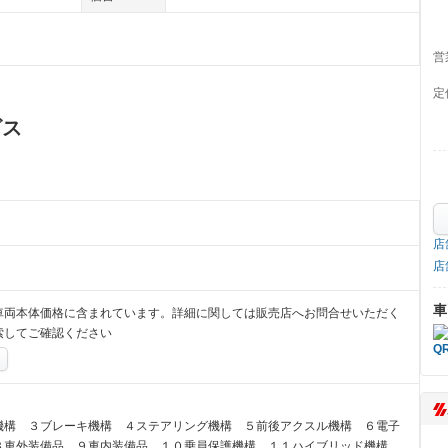
営
定
ビス
店
店
車
車両本体価格に含まれています。詳細に関しては販売店へお問合せいただく
索してご確認ください
機構 ３ブレーキ機構 ４ステアリング機構 ５前後アクスル機構 ６電子
８車外装備品 ９車内装備品 １０乗員保護機構 １１ハイブリッド機構