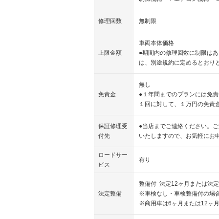
修理回数
無制限
車両本体価格
上限金額
●期間内の修理回数に制限は
は、別途規約に定めるとおり
無し
免責金
●１年間までのプランには免
１回に対して、１万円の免責
保証修理受
●当店までご連絡ください。
付先
いたしますので、お気軽にお
ロードサー
有り
ビス
整備付 法定12ヶ月または法定
法定整備
※車検なし・車検整備付の場合
※商用車は6ヶ月または12ヶ