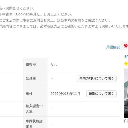
店へお問合せください。
古車（Goo-net)を見た」とお伝えください。
にご来店の際は事前にお問合せの上、該当車両の有無をご確認ください。
詳細内容につきましては、必ず各販売店にご確認いただきますようお願いいたしま
用語解説
ガ
修復歴
なし
禁煙車
－
車内の匂いについて聞く
車検
2026(令和8)年11月
納期について聞く
輸入認定中
－
古車
住
車両状態評
－
価書