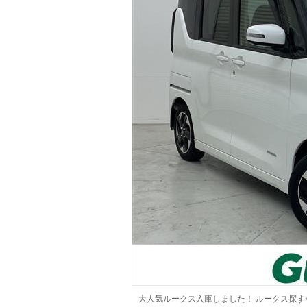
マガジン
車カタログ
自動車ローン
保険
レビュー
価格相場
教習所
用語集
大人気ルークス入庫しました！ ルークス探