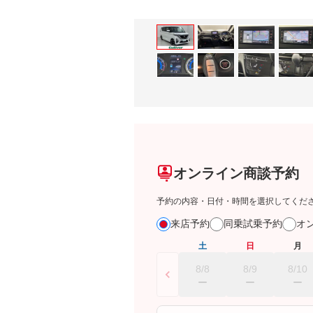
オンライン商談予約
予約の内容・日付・時間を選択してくだ
来店予約
同乗試乗予約
オ
土
日
月
8/8
8/9
8/10