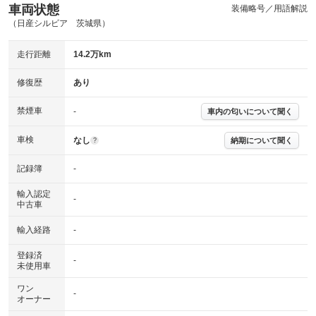
車両状態
装備略号／用語解説
（日産シルビア 茨城県）
走行距離
14.2万km
修復歴
あり
禁煙車
-
車内の匂いについて聞く
車検
なし
納期について聞く
?
記録簿
-
輸入認定
-
中古車
輸入経路
-
登録済
-
未使用車
ワン
-
オーナー