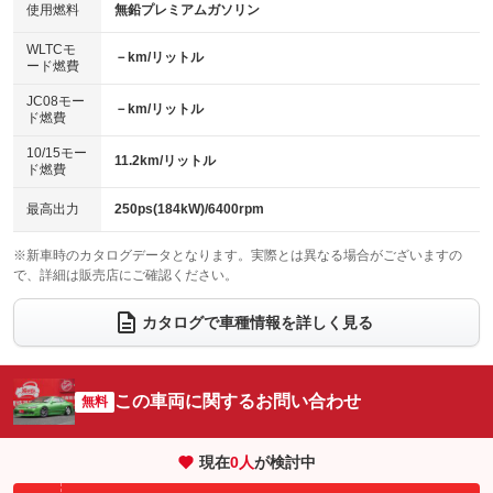
100V電源
クリーンディーゼル
バックカメラ
ETC
使用燃料
無鉛プレミアムガソリン
：装備なし
：装備なし
：装備なし
：装備なし
センターデフロック
エアロ
スマートキー
：装備なし
WLTCモ
：装備なし
：装備なし
－km/リットル
ード燃費
レンタカーアップ
展示・試乗車
ローダウン
ランフラットタイヤ
：装備なし
：装備なし
：装備なし
：装備なし
JC08モー
－km/リットル
ド燃費
電動格納ミラー
パワーシート
3列シート
：装備なし
：装備なし
：装備なし
10/15モー
装備略号／用語解説
11.2km/リットル
ベンチシート
フルフラットシート
ド燃費
：装備なし
：装備なし
チップアップシート
オットマン
：装備なし
：装備なし
最高出力
250ps(184kW)/6400rpm
電動格納サードシート
シートヒーター
：装備なし
：装備なし
※新車時のカタログデータとなります。実際とは異なる場合がございますの
で、詳細は販売店にご確認ください。
ウォークスルー
後席モニター
：装備なし
：装備なし
電動リアゲート
フロントカメラ
カタログで車種情報を詳しく見る
：装備なし
：装備なし
シートエアコン
全周囲カメラ
：装備なし
：装備なし
サイドカメラ
ルーフレール
この車両に関するお問い合わせ
：装備なし
無料
：装備なし
エアサスペンション
ヘッドライトウォッシャー
：装備なし
：装備なし
現在
0
人
が検討中
装備略号／用語解説