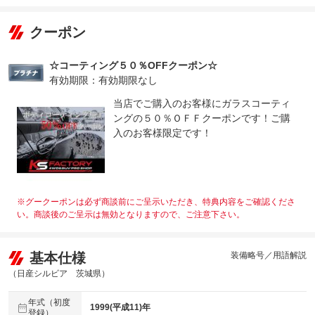
クーポン
☆コーティング５０％OFFクーポン☆
有効期限：有効期限なし
当店でご購入のお客様にガラスコーティ
ングの５０％ＯＦＦクーポンです！ご購
入のお客様限定です！
※グークーポンは必ず商談前にご呈示いただき、特典内容をご確認くださ
い。商談後のご呈示は無効となりますので、ご注意下さい。
基本仕様
装備略号／用語解説
（日産シルビア 茨城県）
年式（初度
1999(平成11)年
登録）