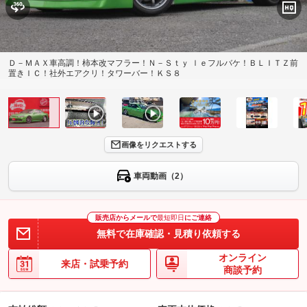
Ｄ－ＭＡＸ車高調！柿本改マフラー！Ｎ－Ｓｔｙ ｌｅフルバケ！ＢＬＩＴＺ前
置きＩＣ！社外エアクリ！タワーバー！ＫＳ８
画像をリクエストする
車両動画（2）
販売店からメールで
最短即日
にご連絡
無料で在庫確認・見積り依頼する
オンライン
来店・試乗予約
商談予約