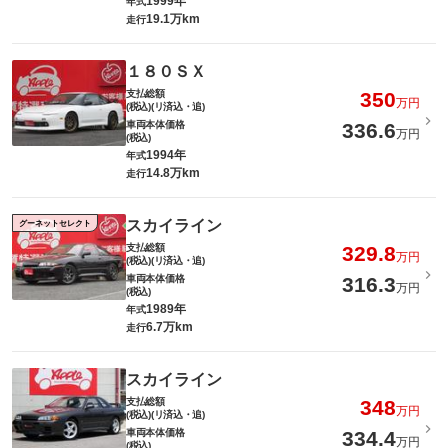
1999年
年式
19.1万km
走行
１８０ＳＸ
支払総額
350
万円
(税込)(リ済込・追)
車両本体価格
336.6
万円
(税込)
1994年
年式
14.8万km
走行
スカイライン
グーネットセレクト
支払総額
329.8
万円
(税込)(リ済込・追)
車両本体価格
316.3
万円
(税込)
1989年
年式
6.7万km
走行
スカイライン
支払総額
348
万円
(税込)(リ済込・追)
車両本体価格
334.4
万円
(税込)