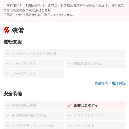
※無料電話をご利用の場合は、販売店へお客様の電話番号が通知されます。無料電話
番号ご利用の際の注意点は
こちら
IP電話、ひかり電話からはご利用いただけません。
装備
運転支援
オートクルーズコントロール
：装備なし
レーンアシスト
自動駐車システム
：装備なし
：装備なし
パークアシスト
：装備なし
装備略号／用語解説
安全装備
横滑り防止装置
衝突安全ボディ
：装備なし
：装備あり
衝突被害軽減システム
クリアランスソナー
：装備なし
：装備なし
オートマチックハイビーム
オートライト
：装備なし
：装備なし