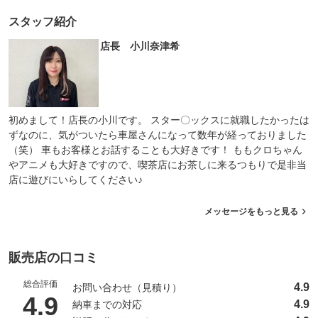
スタッフ紹介
店長 小川奈津希
初めまして！店長の小川です。 スター〇ックスに就職したかったは
ずなのに、気がついたら車屋さんになって数年が経っておりました
（笑） 車もお客様とお話することも大好きです！ ももクロちゃん
やアニメも大好きですので、喫茶店にお茶しに来るつもりで是非当
店に遊びにいらしてください♪
メッセージをもっと見る
販売店の口コミ
総合評価
4.9
お問い合わせ（見積り）
（5点満点中）
4.9
4.9
納車までの対応