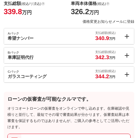
支払総額
車両本体価格
(税込/リ済込)
(税込)
339.8
326.2
万円
万円
価格変更お知らせメールに登録
支払総額(税込)
Aパック
340.9
希望ナンバー
万円
内：オプシ
1.1
ョン価格
支払総額(税込)
Bパック
万円
342.3
(税込)
車庫証明代行
万円
車両本体価
326.2
万円
内：オプシ
格
2.5
ョン価格
支払総額(税込)
Cパック
万円
344.2
(税込)
ガラスコーティング
万円
車両本体価
326.2
万円
内：オプシ
格
パック内容
4.4
ョン価格
万円
(税込)
ローンの仮審査が可能なクルマです。
車両本体価
326.2
万円
格
パック内容
オリコオートローンの仮審査をオンラインで申し込めます。在庫確認や見
備考
－
積りと並行して、最短でその場で審査結果が分かります。仮審査結果は本
審査を保証するものではありませんが、ご購入の参考としてご活用いただ
パック内容
けます。
このパックの見積もり依頼（無料）
備考
－