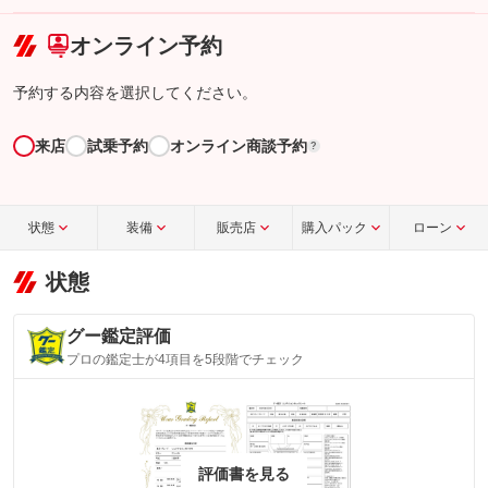
こちら
オンライン予約
予約する内容を選択してください。
来店
試乗予約
オンライン商談予約
?
状態
装備
販売店
購入パック
ローン
状態
グー鑑定評価
プロの鑑定士が4項目を5段階でチェック
評価書を見る