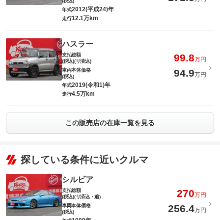
(税込)
2012(平成24)年
年式
12.1万km
走行
ハスラー
支払総額
99.8
万円
(税込)(リ済込)
車両本体価格
94.9
万円
(税込)
2019(令和1)年
年式
4.5万km
走行
この販売店の在庫一覧を見る
探している条件に近いクルマ
シルビア
支払総額
270
万円
(税込)(リ済込・追)
車両本体価格
256.4
万円
(税込)