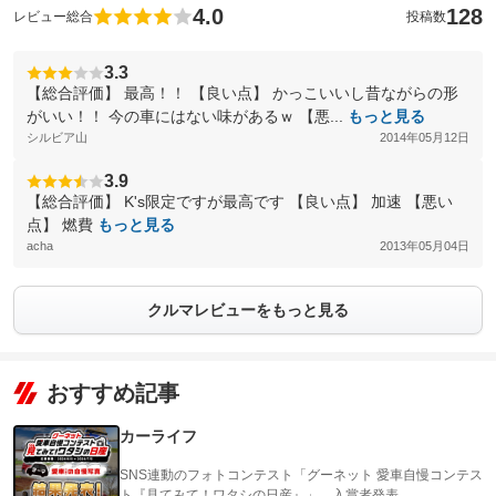
4.0
128
レビュー総合
投稿数
3.3
【総合評価】 最高！！ 【良い点】 かっこいいし昔ながらの形
がいい！！ 今の車にはない味があるｗ 【悪...
もっと見る
シルビア山
2014年05月12日
3.9
【総合評価】 K's限定ですが最高です 【良い点】 加速 【悪い
点】 燃費
もっと見る
acha
2013年05月04日
クルマレビューをもっと見る
おすすめ記事
カーライフ
SNS連動のフォトコンテスト「グーネット 愛車自慢コンテス
ト『見てみて！ワタシの日産』」、入賞者発表…