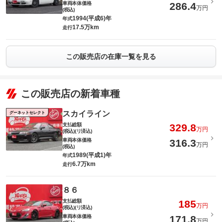
車両本体価格
286.4
万円
(税込)
1994(平成6)年
年式
17.5万km
走行
この販売店の在庫一覧を見る
この販売店の新着車種
スカイライン
グーネットセレクト
支払総額
329.8
万円
(税込)(リ済込)
車両本体価格
316.3
万円
(税込)
1989(平成1)年
年式
6.7万km
走行
８６
支払総額
185
万円
(税込)(リ済込)
車両本体価格
171.8
万円