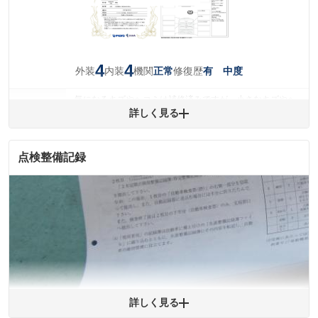
4
4
外装
内装
機関
修復歴
正常
有 中度
気になるキズやヘコミは補修済みですが、小さなキズやヘ
外装
コミが残っています。
詳しく見る
(車両外装)
キズ・へこみについて問い合わせる
内装
気になる汚れ等が、部分的にあります。
点検整備記録
(内装状態)
主要機関に不具合はありません。
機関
骨格部位に衝撃を受けた形跡があります。
修復歴
※グー鑑定は保証サービスではございません。購入時は必ず現車をご確認
下さい。
※実際にお渡しするコンディションチェックシートにつきましては、形式
および表示項目が異なる場合がございます。
※グー鑑定の評価はあくまでも記載している鑑定日の鑑定結果となりま
詳しく見る
す。車両情報等の詳細は各販売店へお問い合わせ下さい。