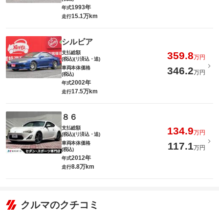
1993年
年式
15.1万km
走行
シルビア
支払総額
359.8
万円
(税込)(リ済込・追)
車両本体価格
346.2
万円
(税込)
2002年
年式
17.5万km
走行
８６
支払総額
134.9
万円
(税込)(リ済込・追)
車両本体価格
117.1
万円
(税込)
2012年
年式
8.8万km
走行
クルマのクチコミ