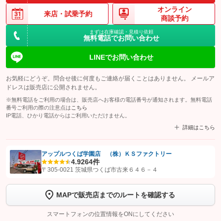
オンライン
来店・
試乗予約
商談予約
まずは在庫確認・見積り依頼
無料電話でお問い合わせ
LINEでお問い合わせ
お気軽にどうぞ。問合せ後に何度もご連絡が届くことはありません。 メールア
ドレスは販売店に公開されません。
※無料電話をご利用の場合は、販売店へお客様の電話番号が通知されます。無料電話
番号ご利用の際の注意点は
こちら
IP電話、ひかり電話からはご利用いただけません。
詳細はこちら
アップルつくば学園店 （株）ＫＳファクトリー
4.9
264件
【STEP1】
認証画面でグーネットを友だち追加してから「許可する」ボタンを押
〒305-0021 茨城県つくば市古来６４６－４
します
MAPで販売店までのルートを確認する
【STEP2】
トーク画面で
ボタンをタップして問い合わせを
完了してください。
スマートフォンの位置情報をONにしてください