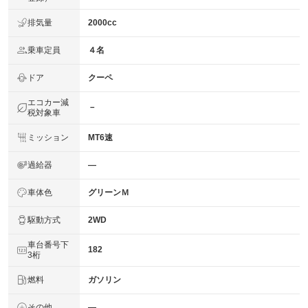
排気量
2000cc
乗車定員
４名
ドア
クーペ
エコカー減
－
税対象車
ミッション
MT6速
過給器
―
車体色
グリーンＭ
駆動方式
2WD
車台番号下
182
3桁
燃料
ガソリン
その他
―