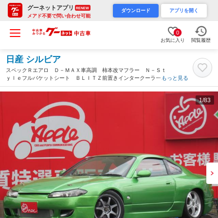
グーネットアプリ
RENEW
ダウンロード
アプリを開く
メアド不要で問い合わせ可能
0
お気に入り
閲覧履歴
日産 シルビア
スペックＲエアロ Ｄ－ＭＡＸ車高調 柿本改マフラー Ｎ－Ｓｔ
ｙｌｅフルバケットシート ＢＬＩＴＺ前置きインタークーラー
もっと見る
社外エアクリーナー タワーバー 社外１７ＡＷ 社外テールレン
ズ 社外ボンネット モモステアリング（茨城県）
1
/83