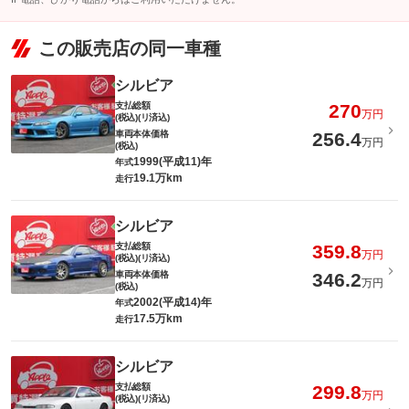
この販売店の同一車種
シルビア
支払総額
270
万円
(税込)(リ済込)
車両本体価格
256.4
万円
(税込)
1999(平成11)年
年式
19.1万km
走行
シルビア
支払総額
359.8
万円
(税込)(リ済込)
車両本体価格
346.2
万円
(税込)
2002(平成14)年
年式
17.5万km
走行
シルビア
支払総額
299.8
万円
(税込)(リ済込)