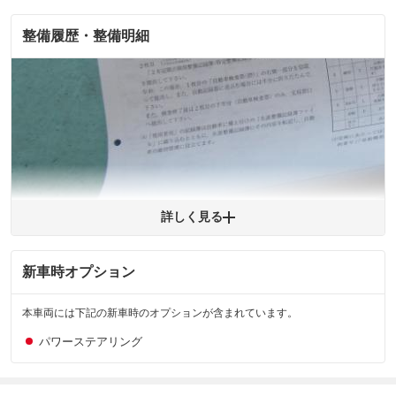
整備履歴・整備明細
拡大
1
/
1
※購入時は必ず現車をご確認下さい。
※整備記録簿はあくまでも記載している整備日の結果となります。車両情報等の
詳細は各販売店へお問い合わせ下さい。
詳しく見る
新車時オプション
拡大
1
/
1
本車両には下記の新車時のオプションが含まれています。
パワーステアリング
※購入時は必ず現車をご確認下さい。