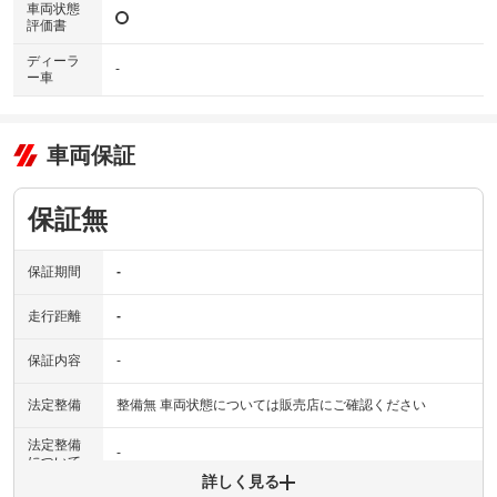
車両状態
評価書
ディーラ
-
ー車
車両保証
保証無
保証期間
-
走行距離
-
保証内容
-
法定整備
整備無 車両状態については販売店にご確認ください
法定整備
-
について
詳しく見る