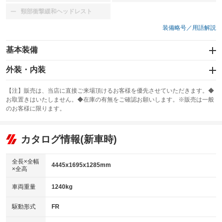
頸部衝撃緩和ヘッドレスト
：装備なし
装備略号／用語解説
基本装備
エアバッグ：助手席
外装・内装
：装備あり
スライドドア
カーナビ
：装備なし
：装備なし
【注】販売は、当店に直接ご来場頂けるお客様を優先させていただきます。◆
お取置きはいたしません。◆在庫の有無をご確認お願いします。※販売は一般
サンルーフ
ABS
TV
：装備なし
：装備あり
：装備なし
のお客様に限ります。
エアコン
Wエアコン
オーディオ
：装備あり
：装備なし
：装備なし
リフトアップ
パワーステアリング
カタログ情報(新車時)
ビジュアル
：装備なし
：装備あり
：装備なし
ダウンヒルアシストコントロール
アルミホイール：17インチ
：装備なし
：装備あり
全長×全幅
4445x1695x1285mm
×全高
パワーウィンドウ
盗難防止システム
革シート
ハーフレザーシート
：装備あり
：装備なし
：装備なし
：装備なし
車両重量
1240kg
アイドリングストップ
ドライブレコーダー
キーレス
LEDヘッドランプ
：装備なし
：装備なし
：装備なし
：装備なし
USB入力端子
Bluetooth接続
駆動形式
FR
HID(キセノンライト)
ポータブルナビ
：装備なし
：装備なし
：装備なし
：装備なし