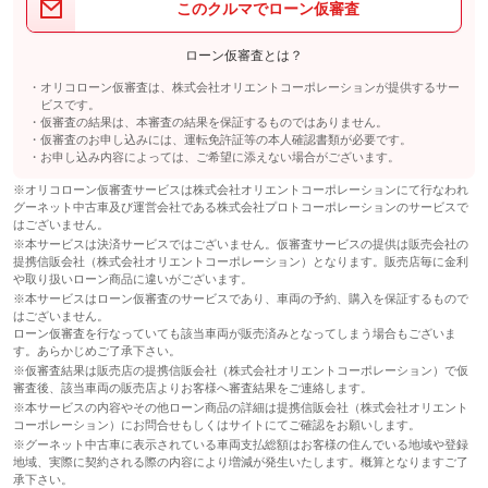
このクルマでローン仮審査
このパックの見積もり依頼（無料）
備考
－
ローン仮審査とは？
オリコローン仮審査は、株式会社オリエントコーポレーションが提供するサー
このパックの見積もり依頼（無料）
ビスです。
仮審査の結果は、本審査の結果を保証するものではありません。
仮審査のお申し込みには、運転免許証等の本人確認書類が必要です。
お申し込み内容によっては、ご希望に添えない場合がございます。
※オリコローン仮審査サービスは株式会社オリエントコーポレーションにて行なわれ
グーネット中古車及び運営会社である株式会社プロトコーポレーションのサービスで
はございません。
※本サービスは決済サービスではございません。仮審査サービスの提供は販売会社の
提携信販会社（株式会社オリエントコーポレーション）となります。販売店毎に金利
や取り扱いローン商品に違いがございます。
※本サービスはローン仮審査のサービスであり、車両の予約、購入を保証するもので
はございません。
ローン仮審査を行なっていても該当車両が販売済みとなってしまう場合もございま
す。あらかじめご了承下さい。
※仮審査結果は販売店の提携信販会社（株式会社オリエントコーポレーション）で仮
審査後、該当車両の販売店よりお客様へ審査結果をご連絡します。
※本サービスの内容やその他ローン商品の詳細は提携信販会社（株式会社オリエント
コーポレーション）にお問合せもしくはサイトにてご確認をお願いします。
※グーネット中古車に表示されている車両支払総額はお客様の住んでいる地域や登録
地域、実際に契約される際の内容により増減が発生いたします。概算となりますご了
承下さい。