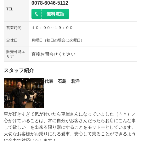
0078-6046-5112
TEL
無料電話
営業時間
１０：００～１９：００
定休日
月曜日（祝日の場合は火曜日）
販売可能エ
直接お問合せください
リア
スタッフ紹介
代表 石島 君洋
車が好きすぎて気が付いたら車屋さんになっていました（＾＾）／
心がけていることは、常に自分がお客さんだったらお店にこんな事
して欲しい！を出来る限り形にすることをモットーとしています。
大切なお客様がお乗りになる愛車、安心して乗ることができるよう
に全力で対応いたします！