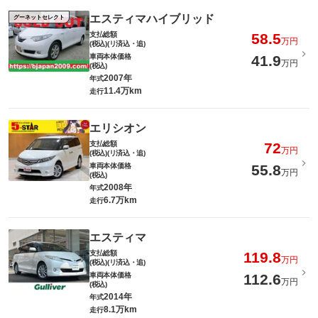
エスティマハイブリッド
グーネットセレクト
支払総額
58.5
万円
(税込)(リ済込・追)
車両本体価格
41.9
万円
(税込)
2007年
年式
11.4万km
走行
エリシオン
支払総額
72
万円
(税込)(リ済込・追)
車両本体価格
55.8
万円
(税込)
2008年
年式
6.7万km
走行
エスティマ
支払総額
119.8
万円
(税込)(リ済込・追)
車両本体価格
112.6
万円
(税込)
2014年
年式
8.1万km
走行