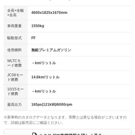
ダウンヒルアシストコントロール
アルミホイール：17インチ
：装備なし
：装備あり
全長×全幅
4600x1825x1670mm
×全高
パワーウィンドウ
盗難防止システム
革シート
ハーフレザーシート
：装備あり
：装備あり
：装備なし
：装備なし
車両重量
1550kg
アイドリングストップ
ドライブレコーダー
キーレス
LEDヘッドランプ
：装備なし
：装備なし
：装備あり
：装備なし
USB入力端子
Bluetooth接続
駆動形式
FF
HID(キセノンライト)
ポータブルナビ
：装備なし
：装備あり
：装備あり
：装備なし
100V電源
クリーンディーゼル
バックカメラ
ETC
使用燃料
無鉛プレミアムガソリン
：装備なし
：装備なし
：装備あり
：装備あり
センターデフロック
エアロ
スマートキー
：装備なし
WLTCモ
：装備なし
：装備あり
－km/リットル
ード燃費
レンタカーアップ
展示・試乗車
ローダウン
ランフラットタイヤ
：装備なし
：装備なし
：装備なし
：装備なし
JC08モー
14.6km/リットル
ド燃費
電動格納ミラー
パワーシート
3列シート
：装備あり
：装備なし
：装備なし
10/15モー
装備略号／用語解説
－km/リットル
ベンチシート
フルフラットシート
ド燃費
：装備なし
：装備なし
チップアップシート
オットマン
：装備なし
：装備なし
最高出力
165ps(121kW)/6000rpm
電動格納サードシート
シートヒーター
：装備なし
：装備なし
※新車時のカタログデータとなります。実際とは異なる場合がございますの
で、詳細は販売店にご確認ください。
ウォークスルー
後席モニター
：装備なし
：装備なし
電動リアゲート
フロントカメラ