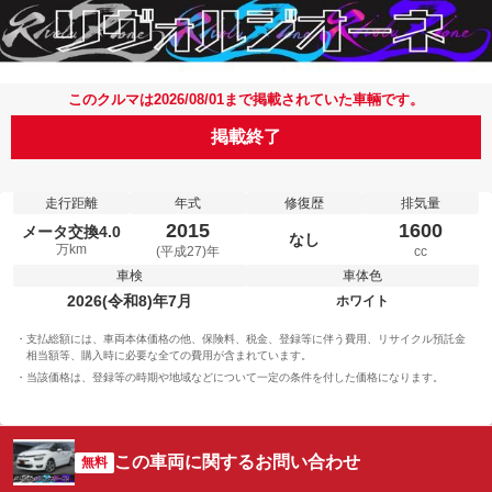
このクルマは2026/08/01まで掲載されていた車輛です。
掲載終了
走行距離
年式
修復歴
排気量
2015
1600
メータ交換4.0
なし
万km
(平成27)年
cc
車検
車体色
2026(令和8)年7月
ホワイト
支払総額には、車両本体価格の他、保険料、税金、登録等に伴う費用、リサイクル預託金
相当額等、購入時に必要な全ての費用が含まれています。
当該価格は、登録等の時期や地域などについて一定の条件を付した価格になります。
この車両に関するお問い合わせ
無料