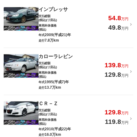
インプレッサ
支払総額
54.8
万円
(税込)(リ済込)
車両本体価格
49.8
万円
(税込)
2009(平成21)年
年式
7.8万km
走行
カローラレビン
支払総額
139.8
万円
(税込)(リ済込)
車両本体価格
129.8
万円
(税込)
1995(平成7)年
年式
13.7万km
走行
ＣＲ－Ｚ
支払総額
129.8
万円
(税込)(リ済込)
車両本体価格
119.8
万円
(税込)
2010(平成22)年
年式
16.0万km
走行