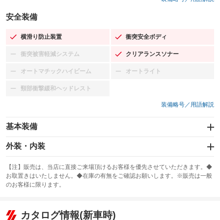
安全装備
横滑り防止装置
衝突安全ボディ
：装備あり
：装備あり
衝突被害軽減システム
クリアランスソナー
：装備なし
：装備あり
オートマチックハイビーム
オートライト
：装備なし
：装備なし
頸部衝撃緩和ヘッドレスト
：装備なし
装備略号／用語解説
基本装備
エアバッグ：運転席/助手席/サイド
外装・内装
：装備あり
スライドドア
カーナビ：メモリーナビ他
：装備なし
：装備あり
【注】販売は、当店に直接ご来場頂けるお客様を優先させていただきます。◆
お取置きはいたしません。◆在庫の有無をご確認お願いします。※販売は一般
サンルーフ
ABS
TV
：装備あり
：装備あり
：装備なし
のお客様に限ります。
エアコン
Wエアコン
オーディオ：ミュージックプレイヤー接続可
：装備あり
：装備なし
：装備あり
リフトアップ
パワーステアリング
カタログ情報(新車時)
ビジュアル
：装備なし
：装備あり
：装備なし