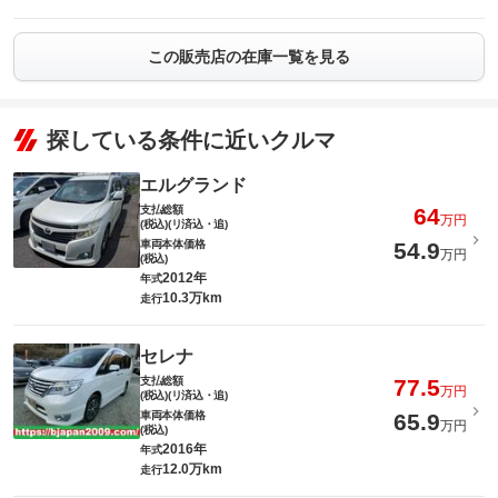
この販売店の在庫一覧を見る
探している条件に近いクルマ
エルグランド
支払総額
64
万円
(税込)(リ済込・追)
車両本体価格
54.9
万円
(税込)
2012年
年式
10.3万km
走行
セレナ
支払総額
77.5
万円
(税込)(リ済込・追)
車両本体価格
65.9
万円
(税込)
2016年
年式
12.0万km
走行