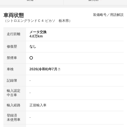
車両状態
装備略号／用語解説
（シトロエングランドＣ４ ピカソ 栃木県）
メータ交換
走行距離
4.0万km
修復歴
なし
禁煙車
車検
2026(令和8)年7月
?
記録簿
-
輸入認定
-
中古車
輸入経路
正規輸入車
登録済
-
未使用車