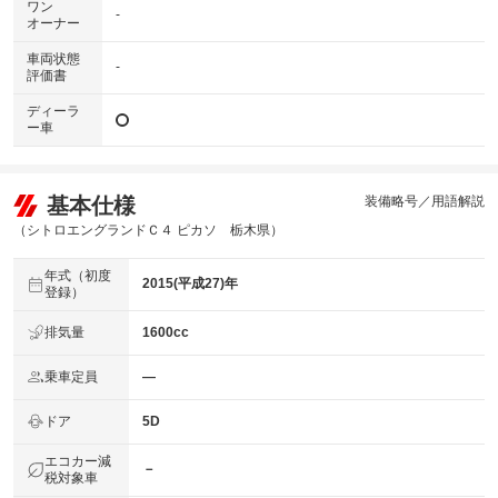
ワン
-
オーナー
車両状態
-
評価書
ディーラ
ー車
基本仕様
装備略号／用語解説
（シトロエングランドＣ４ ピカソ 栃木県）
年式（初度
2015(平成27)年
登録）
排気量
1600cc
乗車定員
―
ドア
5D
エコカー減
－
税対象車