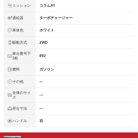
ミッション
コラムAT
過給器
ターボチャージャー
車体色
ホワイト
駆動方式
2WD
車台番号下
892
3桁
燃料
ガソリン
その他
―
全体のサイ
―
ズ
荷台寸法
―
ハンドル
右