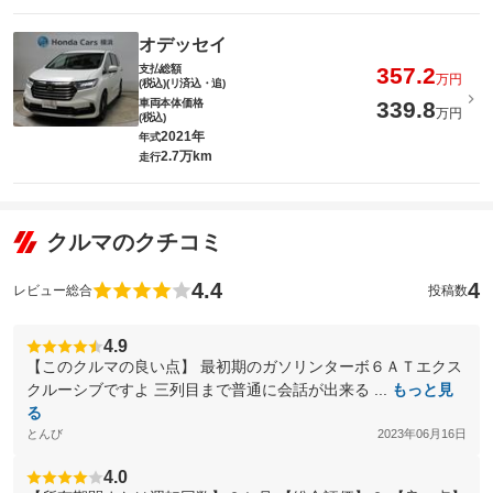
オデッセイ
支払総額
357.2
万円
(税込)(リ済込・追)
車両本体価格
339.8
万円
(税込)
2021年
年式
2.7万km
走行
クルマのクチコミ
4.4
4
レビュー総合
投稿数
4.9
【このクルマの良い点】 最初期のガソリンターボ６ＡＴエクス
クルーシブですよ 三列目まで普通に会話が出来る ...
もっと見
る
とんび
2023年06月16日
4.0