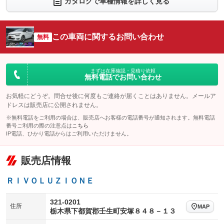
カタログで車種情報を詳しく見る
：装備なし
：装備なし
シートエアコン
全周囲カメラ
：装備なし
：装備なし
サイドカメラ
ルーフレール
この車両に関するお問い合わせ
：装備なし
無料
：装備なし
エアサスペンション
ヘッドライトウォッシャー
：装備なし
：装備なし
装備略号／用語解説
まずは在庫確認・見積り依頼
無料電話でお問い合わせ
お気軽にどうぞ。問合せ後に何度もご連絡が届くことはありません。メールア
ドレスは販売店に公開されません。
※無料電話をご利用の場合は、販売店へお客様の電話番号が通知されます。無料電話
番号ご利用の際の注意点は
こちら
IP電話、ひかり電話からはご利用いただけません。
販売店情報
ＲＩＶＯＬＵＺＩＯＮＥ
321-0201
住所
MAP
栃木県下都賀郡壬生町安塚８４８－１３