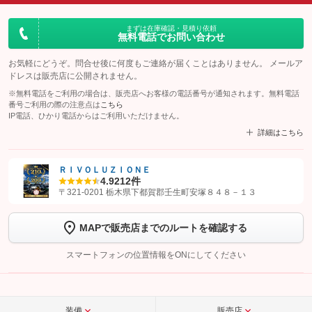
まずは在庫確認・見積り依頼
無料電話でお問い合わせ
お気軽にどうぞ。問合せ後に何度もご連絡が届くことはありません。 メールア
ドレスは販売店に公開されません。
※無料電話をご利用の場合は、販売店へお客様の電話番号が通知されます。無料電話
番号ご利用の際の注意点は
こちら
IP電話、ひかり電話からはご利用いただけません。
詳細はこちら
ＲＩＶＯＬＵＺＩＯＮＥ
4.9
212件
【STEP1】
認証画面でグーネットを友だち追加してから「許可する」ボタンを押
〒321-0201 栃木県下都賀郡壬生町安塚８４８－１３
します
MAPで販売店までのルートを確認する
【STEP2】
トーク画面で
ボタンをタップして問い合わせを
完了してください。
スマートフォンの位置情報をONにしてください
こちら
装備
販売店