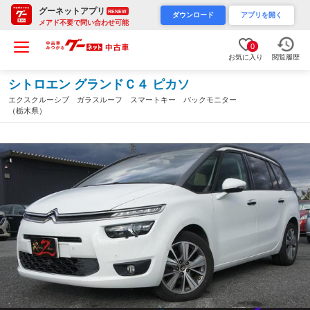
グーネットアプリ
RENEW
ダウンロード
アプリを開く
メアド不要で問い合わせ可能
0
お気に入り
閲覧履歴
シトロエン グランドＣ４ ピカソ
エクスクルーシブ ガラスルーフ スマートキー バックモニター
（栃木県）