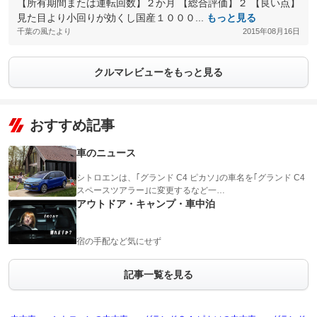
【所有期間または運転回数】２か月 【総合評価】２ 【良い点】
見た目より小回りが効くし国産１０００...
もっと見る
千葉の風たより
2015年08月16日
クルマレビューをもっと見る
おすすめ記事
車のニュース
シトロエンは、｢グランド C4 ピカソ｣の車名を｢グランド C4
スペースツアラー｣に変更するなど一…
アウトドア・キャンプ・車中泊
宿の手配など気にせず
記事一覧を見る