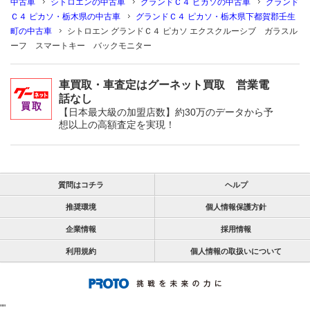
中古車
シトロエンの中古車
グランドＣ４ ピカソの中古車
グランド
Ｃ４ ピカソ・栃木県の中古車
グランドＣ４ ピカソ・栃木県下都賀郡壬生
町の中古車
シトロエン グランドＣ４ ピカソ エクスクルーシブ ガラスル
ーフ スマートキー バックモニター
車買取・車査定はグーネット買取 営業電
話なし
【日本最大級の加盟店数】約30万のデータから予
想以上の高額査定を実現！
質問はコチラ
ヘルプ
推奨環境
個人情報保護方針
企業情報
採用情報
利用規約
個人情報の取扱いについて
"
"