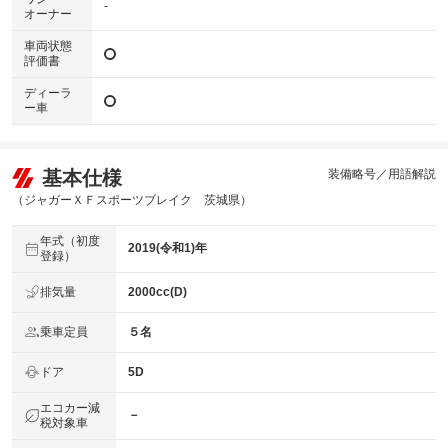
-
オーナー
車両状態
評価書
ディーラ
ー車
基本仕様
装備略号／用語解説
（ジャガーＸＦスポーツブレイク 茨城県）
年式（初度
2019(令和1)年
登録）
排気量
2000cc(D)
乗車定員
５名
ドア
5D
エコカー減
－
税対象車