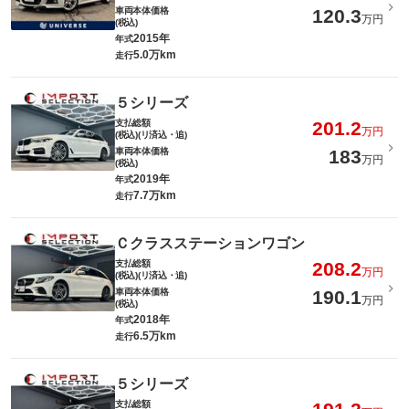
車両本体価格
120.3
万円
(税込)
2015年
年式
5.0万km
走行
５シリーズ
支払総額
201.2
万円
(税込)(リ済込・追)
車両本体価格
183
万円
(税込)
2019年
年式
7.7万km
走行
Ｃクラスステーションワゴン
支払総額
208.2
万円
(税込)(リ済込・追)
車両本体価格
190.1
万円
(税込)
2018年
年式
6.5万km
走行
５シリーズ
支払総額