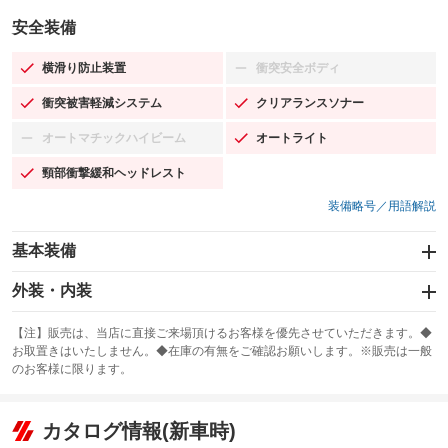
安全装備
横滑り防止装置
衝突安全ボディ
：装備あり
：装備なし
衝突被害軽減システム
クリアランスソナー
：装備あり
：装備あり
オートマチックハイビーム
オートライト
：装備なし
：装備あり
頸部衝撃緩和ヘッドレスト
：装備あり
装備略号／用語解説
基本装備
エアバッグ：運転席/助手席/サイド
外装・内装
：装備あり
スライドドア
カーナビ：メモリーナビ他
：装備なし
：装備あり
【注】販売は、当店に直接ご来場頂けるお客様を優先させていただきます。◆
お取置きはいたしません。◆在庫の有無をご確認お願いします。※販売は一般
サンルーフ
ABS
TV：フルセグ
：装備あり
：装備あり
：装備あり
のお客様に限ります。
エアコン
Wエアコン
オーディオ：CDまたはCDチェンジャー／ミュージックプレイヤー接続
：装備あり
：装備なし
：装備あり
可
リフトアップ
パワーステアリング
カタログ情報(新車時)
：装備なし
：装備あり
ビジュアル：-／DVD再生
：装備あり