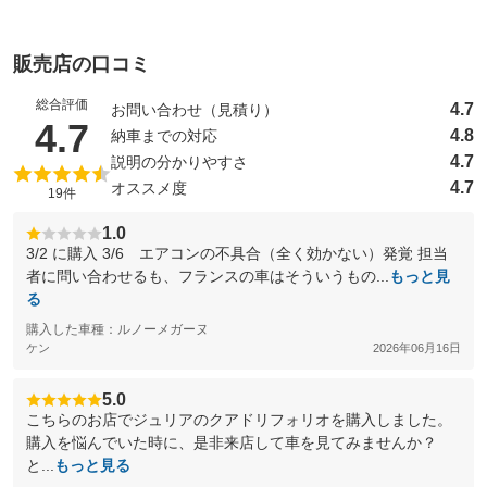
販売店の口コミ
総合評価
4.7
お問い合わせ（見積り）
（5点満点中）
4.7
4.8
納車までの対応
4.7
説明の分かりやすさ
4.7
オススメ度
19件
1.0
3/2 に購入 3/6 エアコンの不具合（全く効かない）発覚 担当
者に問い合わせるも、フランスの車はそういうもの...
もっと見
る
購入した車種：ルノーメガーヌ
ケン
2026年06月16日
5.0
こちらのお店でジュリアのクアドリフォリオを購入しました。
購入を悩んでいた時に、是非来店して車を見てみませんか？
と...
もっと見る