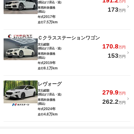
191.2
万円
(税込)(リ済込・追)
車両本体価格
173
万円
(税込)
2017年
年式
7.5万km
走行
Ｃクラスステーションワゴン
支払総額
170.8
万円
(税込)(リ済込・追)
車両本体価格
153
万円
(税込)
2019年
年式
8.1万km
走行
レヴォーグ
支払総額
279.9
万円
(税込)(リ済込・追)
車両本体価格
262.2
万円
(税込)
2024年
年式
4.8万km
走行