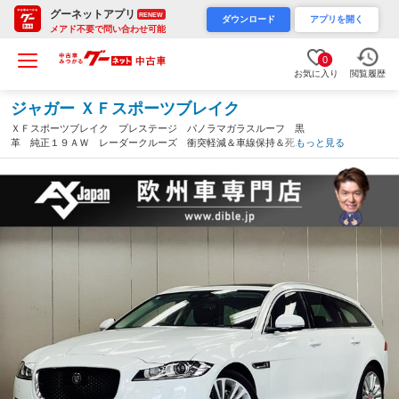
グーネットアプリ
RENEW
ダウンロード
アプリを開く
メアド不要で問い合わせ可能
0
お気に入り
閲覧履歴
ジャガー ＸＦスポーツブレイク
ＸＦスポーツブレイク プレステージ パノラマガラスルーフ 黒
革 純正１９ＡＷ レーダークルーズ 衝突軽減＆車線保持＆死角
もっと見る
補助＆後方警告 Ｂカメラ 純正ナビ ＤＴＶ ＢＴ＆ＵＳＢ音
楽 ＭＥＲＩＤＩＡＮ ＥＴＣ２．０ パドルシフト 禁煙車（茨
城県）