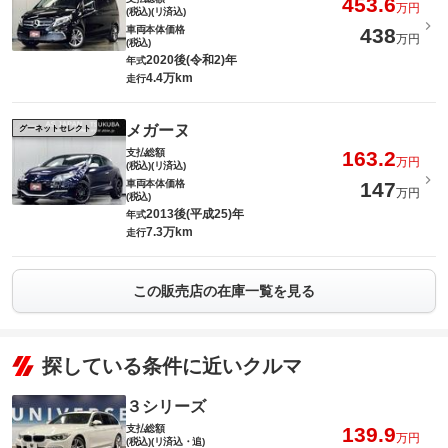
453.6
万円
(税込)(リ済込)
車両本体価格
438
万円
(税込)
2020後(令和2)年
年式
4.4万km
走行
メガーヌ
グーネットセレクト
支払総額
163.2
万円
(税込)(リ済込)
車両本体価格
147
万円
(税込)
2013後(平成25)年
年式
7.3万km
走行
この販売店の在庫一覧を見る
探している条件に近いクルマ
３シリーズ
支払総額
139.9
万円
(税込)(リ済込・追)