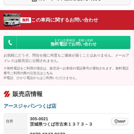
：装備あり
：装備なし
シートエアコン
全周囲カメラ
：装備なし
：装備なし
この車両に関するお問い合わせ
サイドカメラ
無料
ルーフレール
：装備なし
：装備あり
エアサスペンション
ヘッドライトウォッシャー
：装備あり
：装備あり
装備略号／用語解説
まずは在庫確認・見積り依頼
無料電話でお問い合わせ
お気軽にどうぞ。問合せ後に何度もご連絡が届くことはありません。メールア
ドレスは販売店に公開されません。
※無料電話をご利用の場合は、販売店へお客様の電話番号が通知されます。無料電話
番号ご利用の際の注意点は
こちら
IP電話、ひかり電話からはご利用いただけません。
販売店情報
アースジャパンつくば店
305-0021
住所
MAP
茨城県つくば市古来１３７３－３