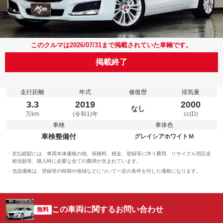
このクルマは2026/07/31まで掲載されていた車輛です。
掲載終了
走行距離
年式
修復歴
排気量
3.3
2019
2000
なし
万km
(令和1)年
cc(D)
車検
車体色
車検整備付
グレイシアホワイトＭ
支払総額には、車両本体価格の他、保険料、税金、登録等に伴う費用、リサイクル預託金
相当額等、購入時に必要な全ての費用が含まれています。
当該価格は、登録等の時期や地域などについて一定の条件を付した価格になります。
この車両に関するお問い合わせ
無料