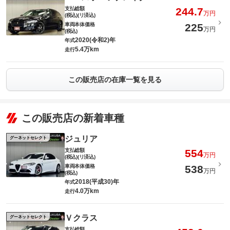
支払総額
244.7
万円
(税込)(リ済込)
車両本体価格
225
万円
(税込)
2020(令和2)年
年式
5.4万km
走行
この販売店の在庫一覧を見る
この販売店の新着車種
ジュリア
グーネットセレクト
支払総額
554
万円
(税込)(リ済込)
車両本体価格
538
万円
(税込)
2018(平成30)年
年式
4.0万km
走行
Ｖクラス
グーネットセレクト
支払総額