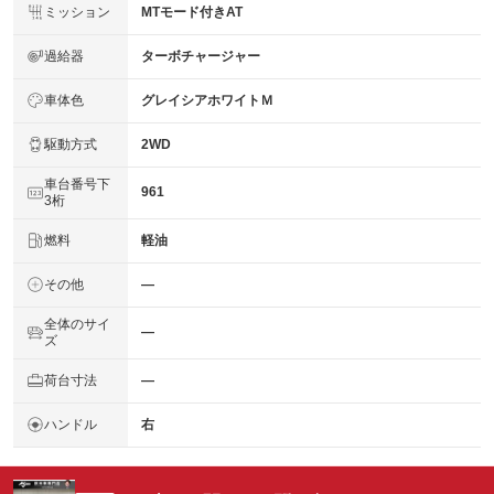
ミッション
MTモード付きAT
過給器
ターボチャージャー
車体色
グレイシアホワイトＭ
駆動方式
2WD
車台番号下
961
3桁
燃料
軽油
その他
―
全体のサイ
―
ズ
荷台寸法
―
ハンドル
右