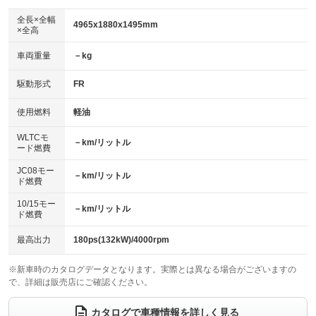
ダウンヒルアシストコントロール
：装備あり
アルミホイール：19インチ
全長×全幅
：装備あり
4965x1880x1495mm
×全高
パワーウィンドウ
盗難防止システム
：装備あり
：装備あり
革シート
ハーフレザーシート
：装備あり
：装備なし
車両重量
－kg
アイドリングストップ
ドライブレコーダー
：装備あり
：装備あり
キーレス
LEDヘッドランプ
：装備あり
：装備なし
USB入力端子
Bluetooth接続
駆動形式
FR
：装備あり
：装備あり
HID(キセノンライト)
ポータブルナビ
：装備あり
：装備なし
100V電源
クリーンディーゼル
使用燃料
軽油
：装備なし
：装備なし
バックカメラ
ETC2.0
：装備あり
：装備あり
センターデフロック
：装備なし
WLTCモ
エアロ
スマートキー
－km/リットル
：装備なし
：装備あり
ード燃費
レンタカーアップ
展示・試乗車
：装備なし
：装備なし
ローダウン
ランフラットタイヤ
：装備なし
：装備なし
JC08モー
－km/リットル
ド燃費
電動格納ミラー
：装備あり
パワーシート
3列シート
：装備あり
：装備なし
10/15モー
装備略号／用語解説
－km/リットル
ド燃費
ベンチシート
フルフラットシート
：装備なし
：装備なし
チップアップシート
オットマン
最高出力
180ps(132kW)/4000rpm
：装備なし
：装備なし
電動格納サードシート
シートヒーター
：装備なし
：装備あり
※新車時のカタログデータとなります。実際とは異なる場合がございますの
で、詳細は販売店にご確認ください。
ウォークスルー
後席モニター
：装備なし
：装備なし
カタログで車種情報を詳しく見る
電動リアゲート
フロントカメラ