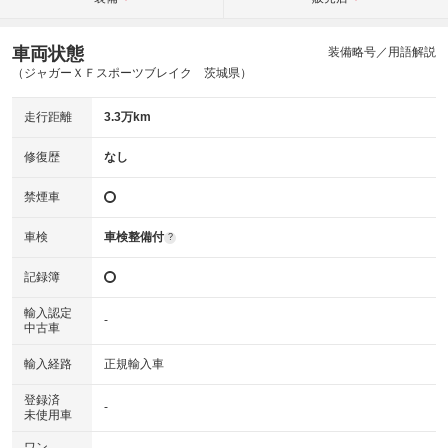
車両状態
装備略号／用語解説
（ジャガーＸＦスポーツブレイク 茨城県）
走行距離
3.3万km
修復歴
なし
禁煙車
車検
車検整備付
?
記録簿
輸入認定
-
中古車
輸入経路
正規輸入車
登録済
-
未使用車
ワン