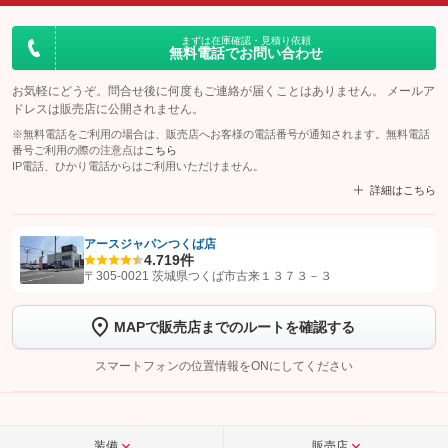
まずは在庫確認・見積り依頼
無料電話でお問い合わせ
お気軽にどうぞ。問合せ後に何度もご連絡が届くことはありません。 メールア
ドレスは販売店に公開されません。
※無料電話をご利用の場合は、販売店へお客様の電話番号が通知されます。無料電話
番号ご利用の際の注意点は
こちら
IP電話、ひかり電話からはご利用いただけません。
詳細はこちら
アースジャパンつくば店
4.7
19件
【STEP1】
認証画面でグーネットを友だち追加してから「許可する」ボタンを押
〒305-0021 茨城県つくば市古来１３７３－３
します
MAPで販売店までのルートを確認する
【STEP2】
トーク画面で
ボタンをタップして問い合わせを
完了してください。
スマートフォンの位置情報をONにしてください
こちら
装備
販売店