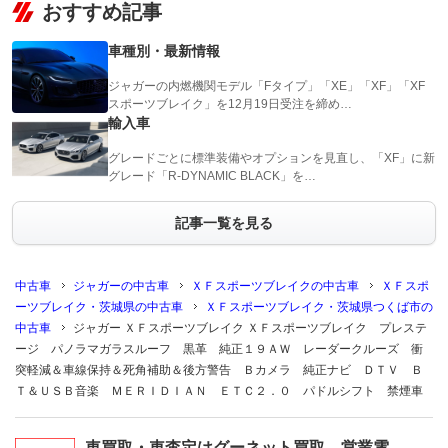
おすすめ記事
車種別・最新情報
ジャガーの内燃機関モデル「Fタイプ」「XE」「XF」「XF
スポーツブレイク」を12月19日受注を締め…
輸入車
グレードごとに標準装備やオプションを見直し、「XF」に新
グレード「R-DYNAMIC BLACK」を…
記事一覧を見る
中古車
ジャガーの中古車
ＸＦスポーツブレイクの中古車
ＸＦスポ
ーツブレイク・茨城県の中古車
ＸＦスポーツブレイク・茨城県つくば市の
中古車
ジャガー ＸＦスポーツブレイク ＸＦスポーツブレイク プレステ
ージ パノラマガラスルーフ 黒革 純正１９ＡＷ レーダークルーズ 衝
突軽減＆車線保持＆死角補助＆後方警告 Ｂカメラ 純正ナビ ＤＴＶ Ｂ
Ｔ＆ＵＳＢ音楽 ＭＥＲＩＤＩＡＮ ＥＴＣ２．０ パドルシフト 禁煙車
車買取・車査定はグーネット買取 営業電