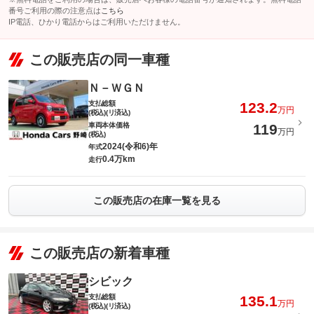
番号ご利用の際の注意点は
こちら
IP電話、ひかり電話からはご利用いただけません。
この販売店の同一車種
Ｎ－ＷＧＮ
支払総額
123.2
万円
(税込)(リ済込)
車両本体価格
119
万円
(税込)
2024(令和6)年
年式
0.4万km
走行
この販売店の在庫一覧を見る
この販売店の新着車種
シビック
支払総額
135.1
万円
(税込)(リ済込)