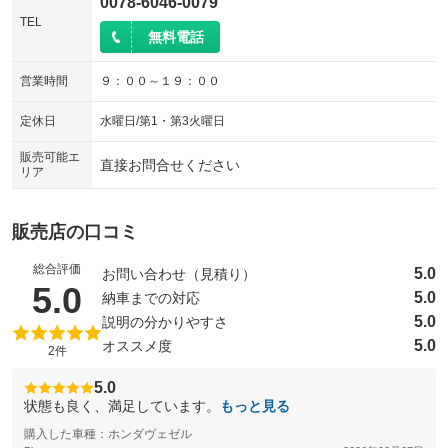
0078-6046-0079
TEL
無料電話
営業時間
９：００～１９：００
定休日
水曜日/第1・第3火曜日
販売可能エ
直接お問合せください
リア
販売店の口コミ
総合評価
5.0
お問い合わせ（見積り）
（5点満点中）
5.0
5.0
納車までの対応
5.0
説明の分かりやすさ
5.0
オススメ度
2件
5.0
状態も良く、満足しています。
もっと見る
購入した車種：ホンダヴェゼル