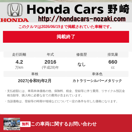
このクルマは2026/06/19まで掲載されていた車輛です。
掲載終了
走行距離
年式
修復歴
排気量
4.2
2016
660
なし
万km
(平成28)年
cc
車検
車体色
2027(令和9)年2月
カトラリーシルバーメタリック
支払総額には、車両本体価格の他、保険料、税金、登録等に伴う費用、リサイクル預託金
相当額等、購入時に必要な全ての費用が含まれています。
当該価格は、登録等の時期や地域などについて一定の条件を付した価格になります。
この車両に関するお問い合わせ
無料