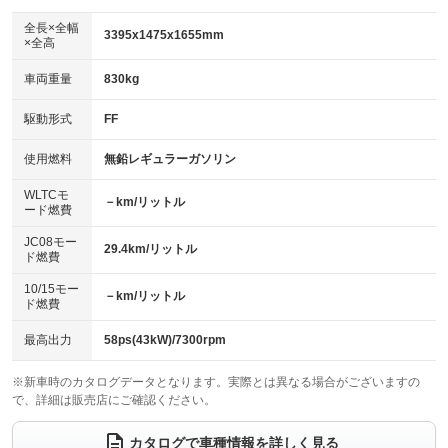
ダウンヒルアシストコントロール
アルミホイール
：装備なし
：装備なし
全長×全幅
3395x1475x1655mm
×全高
パワーウィンドウ
盗難防止システム
革シート
ハーフレザーシート
：装備あり
：装備あり
：装備なし
：装備なし
車両重量
830kg
アイドリングストップ
ドライブレコーダー
キーレス
LEDヘッドランプ
：装備あり
：装備なし
：装備あり
：装備なし
USB入力端子
Bluetooth接続
駆動形式
FF
HID(キセノンライト)
ポータブルナビ
：装備なし
：装備なし
：装備なし
：装備なし
100V電源
クリーンディーゼル
バックカメラ
ETC
使用燃料
無鉛レギュラーガソリン
：装備なし
：装備なし
：装備なし
：装備なし
センターデフロック
エアロ
スマートキー
：装備なし
WLTCモ
：装備なし
：装備あり
－km/リットル
ード燃費
レンタカーアップ
展示・試乗車
ローダウン
ランフラットタイヤ
：装備なし
：装備なし
：装備なし
：装備なし
JC08モー
29.4km/リットル
ド燃費
電動格納ミラー
パワーシート
3列シート
：装備あり
：装備なし
：装備なし
10/15モー
装備略号／用語解説
－km/リットル
ベンチシート
フルフラットシート
ド燃費
：装備あり
：装備なし
チップアップシート
オットマン
：装備なし
：装備なし
最高出力
58ps(43kW)/7300rpm
電動格納サードシート
シートヒーター
：装備なし
：装備あり
※新車時のカタログデータとなります。実際とは異なる場合がございますの
で、詳細は販売店にご確認ください。
ウォークスルー
後席モニター
：装備なし
：装備なし
電動リアゲート
フロントカメラ
カタログで車種情報を詳しく見る
：装備なし
：装備なし