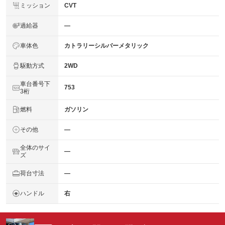
ミッション
CVT
過給器
―
車体色
カトラリーシルバーメタリック
駆動方式
2WD
車台番号下
753
3桁
燃料
ガソリン
その他
―
全体のサイ
―
ズ
荷台寸法
―
ハンドル
右