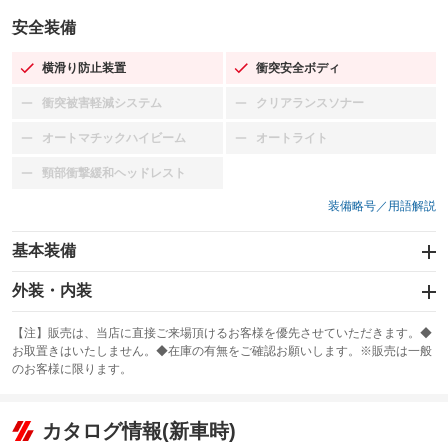
安全装備
横滑り防止装置
衝突安全ボディ
：装備あり
：装備あり
衝突被害軽減システム
クリアランスソナー
：装備なし
：装備なし
オートマチックハイビーム
オートライト
：装備なし
：装備なし
頸部衝撃緩和ヘッドレスト
：装備なし
装備略号／用語解説
基本装備
エアバッグ：運転席/助手席
外装・内装
：装備あり
スライドドア
カーナビ：メモリーナビ他
：装備なし
：装備あり
【注】販売は、当店に直接ご来場頂けるお客様を優先させていただきます。◆
お取置きはいたしません。◆在庫の有無をご確認お願いします。※販売は一般
サンルーフ
ABS
TV
：装備なし
：装備あり
：装備なし
のお客様に限ります。
エアコン
Wエアコン
オーディオ
：装備あり
：装備なし
：装備なし
リフトアップ
パワーステアリング
カタログ情報(新車時)
ビジュアル
：装備なし
：装備あり
：装備なし