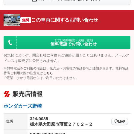
シートエアコン
全周囲カメラ
：装備なし
：装備なし
サイドカメラ
ルーフレール
この車両に関するお問い合わせ
：装備なし
無料
：装備なし
エアサスペンション
ヘッドライトウォッシャー
：装備なし
：装備なし
装備略号／用語解説
まずは在庫確認・見積り依頼
無料電話でお問い合わせ
お気軽にどうぞ。問合せ後に何度もご連絡が届くことはありません。メールア
ドレスは販売店に公開されません。
※無料電話をご利用の場合は、販売店へお客様の電話番号が通知されます。無料電話
番号ご利用の際の注意点は
こちら
IP電話、ひかり電話からはご利用いただけません。
販売店情報
ホンダカーズ野崎
324-0035
住所
MAP
栃木県大田原市薄葉２７０２－２