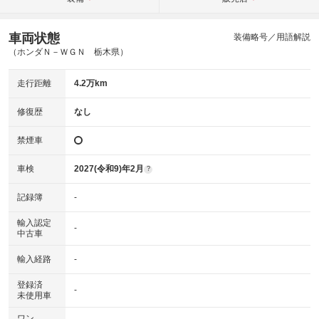
車両状態
装備略号／用語解説
（ホンダＮ－ＷＧＮ 栃木県）
走行距離
4.2万km
修復歴
なし
禁煙車
車検
2027(令和9)年2月
?
記録簿
-
輸入認定
-
中古車
輸入経路
-
登録済
-
未使用車
ワン