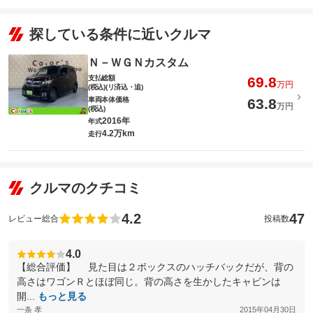
探している条件に近いクルマ
Ｎ－ＷＧＮカスタム
支払総額
69.8
万円
(税込)(リ済込・追)
車両本体価格
63.8
万円
(税込)
2016年
年式
4.2万km
走行
クルマのクチコミ
4.2
47
レビュー総合
投稿数
4.0
【総合評価】 見た目は２ボックスのハッチバックだが、背の
高さはワゴンＲとほぼ同じ。背の高さを生かしたキャビンは
開...
もっと見る
一条 孝
2015年04月30日