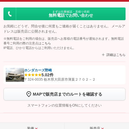
まずは在庫確認・見積り依頼
無料電話でお問い合わせ
お気軽にどうぞ。問合せ後に何度もご連絡が届くことはありません。 メールア
ドレスは販売店に公開されません。
※無料電話をご利用の場合は、販売店へお客様の電話番号が通知されます。無料電話
番号ご利用の際の注意点は
こちら
IP電話、ひかり電話からはご利用いただけません。
詳細はこちら
ホンダカーズ野崎
5.0
2件
【STEP1】
認証画面でグーネットを友だち追加してから「許可する」ボタンを押
〒324-0035 栃木県大田原市薄葉２７０２－２
します
MAPで販売店までのルートを確認する
【STEP2】
トーク画面で
ボタンをタップして問い合わせを
完了してください。
スマートフォンの位置情報をONにしてください
こちら
装備
販売店