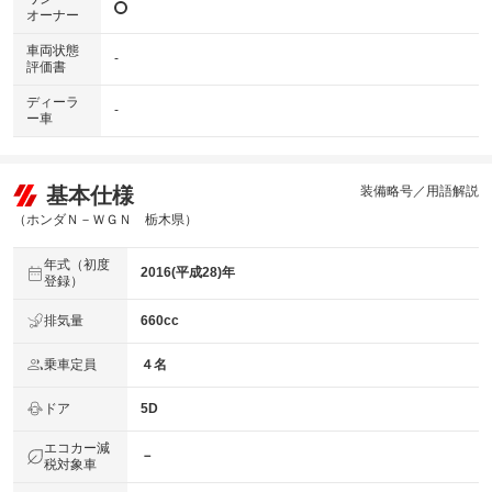
オーナー
車両状態
-
評価書
ディーラ
-
ー車
基本仕様
装備略号／用語解説
（ホンダＮ－ＷＧＮ 栃木県）
年式（初度
2016(平成28)年
登録）
排気量
660cc
乗車定員
４名
ドア
5D
エコカー減
－
税対象車