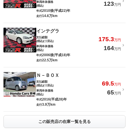
車両本体価格
123
万円
(税込)
2010後(平成22)年
年式
14.6万km
走行
インテグラ
支払総額
175.3
万円
(税込)(リ済込)
車両本体価格
164
万円
(税込)
2006後(平成18)年
年式
22.5万km
走行
Ｎ－ＢＯＸ
支払総額
69.5
万円
(税込)(リ済込)
車両本体価格
65
万円
(税込)
2016(平成28)年
年式
3.9万km
走行
この販売店の在庫一覧を見る