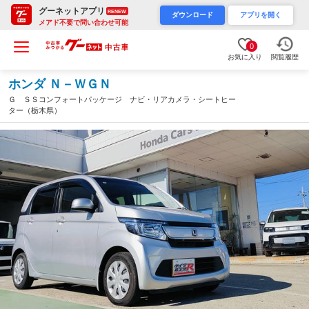
グーネットアプリ
RENEW
ダウンロード
アプリを開く
メアド不要で問い合わせ可能
0
お気に入り
閲覧履歴
ホンダ Ｎ－ＷＧＮ
Ｇ ＳＳコンフォートパッケージ ナビ・リアカメラ・シートヒー
ター（栃木県）