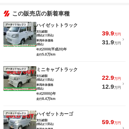
この販売店の新着車種
ハイゼットトラック
グーネットセレクト
支払総額
39.9
万円
(税込)(リ済込)
車両本体価格
31.9
万円
(税込)
2008(平成20)年
年式
5.0万km
走行
ミニキャブトラック
グーネットセレクト
支払総額
22.9
万円
(税込)(リ済込)
車両本体価格
12.9
万円
(税込)
2000()年
年式
8.4万km
走行
ハイゼットカーゴ
グーネットセレクト
支払総額
59.9
万円
(税込)(リ済込)