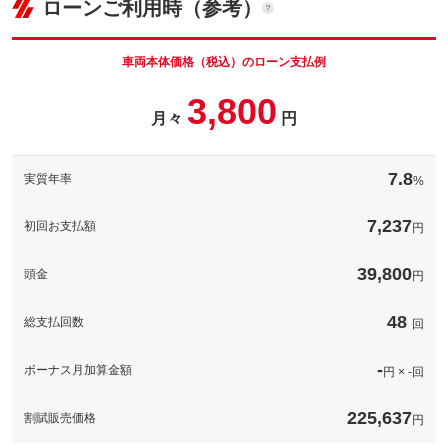
ローンご利用時（参考）
パック内容
車両本体価
19.9
万円
点検（整備）は５万円～。エンジンオイル、オイルエレメント、
格
ブレーキオイル、ラジエータ液、ワイパー液、ワイパーゴムは交
換します。電気・ブーツ系も使えない場合は交換。その他交換の
車両本体価格（税込）のローン支払例
パック内容
場合は別途費用掛かります。
その他装備・サービス内容：希望ナンバー ／ 装備内容備考：
3,800
お客様のお好きな番号を希望ナンバーとして選べるプランです。
備考
－
月々
円
但し、番号によっては抽選となってしまい、ご希望に添えない場
パック内容
合もございます
点検（整備）は５万円～。エンジンオイル、オイルエレメント、
このパックの見積もり依頼（無料）
希望ナンバー
ブレーキオイル、ラジエータ液、ワイパー液、ワイパーゴムは交
7.8
その他装備・サービス内容：希望ナンバー ／ 装備内容備考：
実質年率
%
換します。電気・ブーツ系も使えない場合は交換。その他交換の
お客様のお好きな番号を希望ナンバーとして選べるプランです。
備考
場合は別途費用かかります。
但し、番号によっては抽選となってしまい、ご希望に添えない場
合もございます
7,237
初回お支払額
円
備考
－
39,800
頭金
円
このパックの見積もり依頼（無料）
このパックの見積もり依頼（無料）
48
総支払回数
回
-
ボーナス月加算金額
円 × -回
225,637
割賦販売価格
円