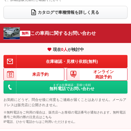
ウォークスルー
後席モニター
：装備なし
：装備なし
電動リアゲート
フロントカメラ
カタログで車種情報を詳しく見る
：装備なし
：装備なし
シートエアコン
全周囲カメラ
：装備なし
：装備なし
サイドカメラ
ルーフレール
この車両に関するお問い合わせ
：装備なし
無料
：装備なし
エアサスペンション
ヘッドライトウォッシャー
：装備なし
：装備なし
現在
0
人
が検討中
装備略号／用語解説
在庫確認・見積り依頼(無料)
オンライン
来店予約
商談予約
まずは在庫確認・見積り依頼
無料電話でお問い合わせ
お気軽にどうぞ。問合せ後に何度もご連絡が届くことはありません。メールア
ドレスは販売店に公開されません。
※無料電話をご利用の場合は、販売店へお客様の電話番号が通知されます。無料電話
番号ご利用の際の注意点は
こちら
IP電話、ひかり電話からはご利用いただけません。