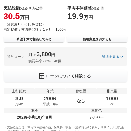
支払総額
車両本体価格
(税込/リ済込)
(税込)
30.5
19.9
万円
万円
（諸費用10.6万円を含む）
法定整備：
整備無
保証：
1ヶ月・1000km
希望予算で相談してみる
価格変更をお知らせ
3,800
月々
円
通常ローン
詳細を見る
実質年率7.8%・48回
ローンについて相談する
走行距離
年式
修復歴
排気量
3.9
2006
1000
なし
万km
(平成18)年
cc
車検
車体色
2028(令和10)年8月
シルバー
支払総額には、車両本体価格の他、保険料、税金、登録等に伴う費用、リサイクル預託金