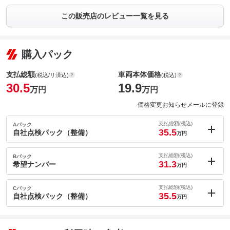
この販売店のレビュー一覧を見る
購入パック
支払総額
車両本体価格
(税込/リ済込)
(税込)
30.5
19.9
万円
万円
価格変更お知らせメールに登録
支払総額(税込)
Aパック
35.5
自社点検パック（整備）
万円
内：オプシ
5
ョン価格
支払総額(税込)
Bパック
万円
31.3
(税込)
希望ナンバー
万円
車両本体価
19.9
万円
内：オプシ
格
0.8
ョン価格
支払総額(税込)
Cパック
万円
35.5
(税込)
自社点検パック（整備）
万円
車両本体価
19.9
万円
内：オプシ
格
5
ョン価格
万円
(税込)