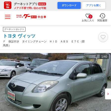
グーネットアプリ
RENEW
ダウンロード
アプリを開く
メアド不要で問い合わせ可能
0
お気に入り
閲覧履歴
グーネットセレクト
トヨタ ヴィッツ
Ｆ 保証付き タイミングチェーン ＨＩＤ ＡＢＳ ＥＴＣ（群
馬県）
1
/40