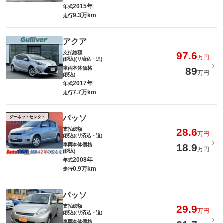
2015年
年式
9.3万km
走行
アクア
支払総額
97.6
万円
(税込)(リ済込・追)
車両本体価格
89
万円
(税込)
2017年
年式
7.7万km
走行
パッソ
グーネットセレクト
支払総額
28.6
万円
(税込)(リ済込・追)
車両本体価格
18.9
万円
(税込)
2008年
年式
0.9万km
走行
パッソ
支払総額
29.9
万円
(税込)(リ済込・追)
車両本体価格