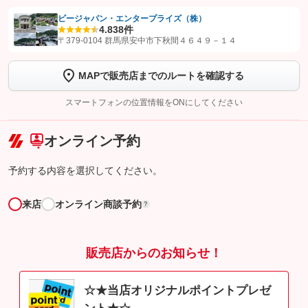
ビージャパン・エンタープライズ（株）
4.8
38件
【STEP1】
認証画面でグーネットを友だち追加してから「許可する」ボタンを押
〒379-0104 群馬県安中市下秋間４６４９－１４
します
MAPで販売店までのルートを確認する
【STEP2】
トーク画面で
ボタンをタップして問い合わせを
完了してください。
スマートフォンの位置情報をONにしてください
こちら
オンライン予約
予約する内容を選択してください。
来店
オンライン商談予約
?
販売店からのお知らせ！
☆★当店オリジナルポイントプレゼ