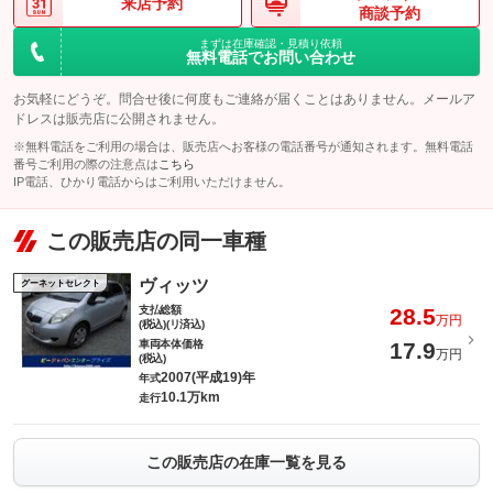
来店予約
商談予約
まずは在庫確認・見積り依頼
無料電話でお問い合わせ
お気軽にどうぞ。問合せ後に何度もご連絡が届くことはありません。メールア
ドレスは販売店に公開されません。
※無料電話をご利用の場合は、販売店へお客様の電話番号が通知されます。無料電話
番号ご利用の際の注意点は
こちら
IP電話、ひかり電話からはご利用いただけません。
この販売店の同一車種
ヴィッツ
グーネットセレクト
支払総額
28.5
万円
(税込)(リ済込)
車両本体価格
17.9
万円
(税込)
2007(平成19)年
年式
10.1万km
走行
この販売店の在庫一覧を見る