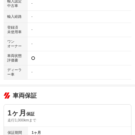
輸入認定
-
中古車
輸入経路
-
登録済
-
未使用車
ワン
-
オーナー
車両状態
評価書
ディーラ
-
ー車
車両保証
1ヶ月
保証
走行1,000kmまで
保証期間
1ヶ月