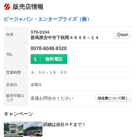
販売店情報
ビージャパン・エンタープライズ（株）
379-0104
住所
MAP
群馬県安中市下秋間４６４９－１４
0078-6048-9320
TEL
無料電話
営業時間
９：００～１９：００
定休日
金曜日
販売可能エ
直接お問合せください
陸送費について聞く
リア
キャンペーン
詳細は自社ＨＰまで！