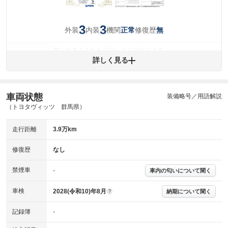
3
3
外装
内装
機関
修復歴
正常
無
気になるようなキズやヘコミがあります。
外装
詳しく見る
(車両外装)
キズ・へこみについて問い合わせる
内装
気になる汚れ等があります。
(内装状態)
車両状態
装備略号／用語解説
主要機関に不具合はありません。
機関
（トヨタヴィッツ 群馬県）
詳細は鑑定書をご確認ください。
修復歴
走行距離
3.9万km
※グー鑑定は保証サービスではございません。購入時は必ず現車をご確認
修復歴
なし
下さい。
※実際にお渡しするコンディションチェックシートにつきましては、形式
禁煙車
-
車内の匂いについて聞く
および表示項目が異なる場合がございます。
※グー鑑定の評価はあくまでも記載している鑑定日の鑑定結果となりま
車検
2028(令和10)年8月
す。車両情報等の詳細は各販売店へお問い合わせ下さい。
納期について聞く
?
記録簿
-