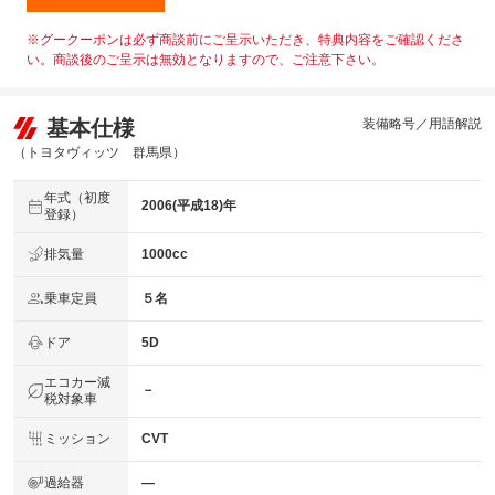
※グークーポンは必ず商談前にご呈示いただき、特典内容をご確認くださ
い。商談後のご呈示は無効となりますので、ご注意下さい。
基本仕様
装備略号／用語解説
（トヨタヴィッツ 群馬県）
年式（初度
2006(平成18)年
登録）
排気量
1000cc
乗車定員
５名
ドア
5D
エコカー減
－
税対象車
ミッション
CVT
過給器
―