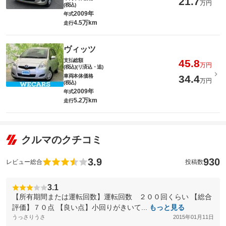
21.7
万円
(税込)
2009年
年式
4.5万km
走行
ヴィッツ
支払総額
45.8
万円
(税込)(リ済込・追)
車両本体価格
34.4
万円
(税込)
2009年
年式
5.2万km
走行
クルマのクチコミ
3.9
930
レビュー総合
投稿数
3.1
【所有期間または運転回数】運転回数 ２００回くらい 【総合
評価】７０点 【良い点】小回りがきいて...
もっと見る
うっさりうさ
2015年01月11日