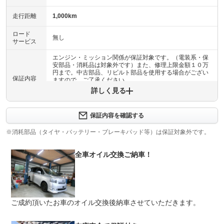
走行距離
1,000km
ロード
無し
サービス
エンジン・ミッション関係が保証対象です。（電装系・保
安部品・消耗品は対象外です）また、修理上限金額１０万
円まで。中古部品、リビルト部品を使用する場合がござい
保証内容
ますので、ご了承ください。
詳しく見る
保証内容について問い合わせる
別途有償にて点検・整備・保証も御座います。詳しくはご
保証内容を確認する
保証項目
相談下さい。
※消耗部品（タイヤ・バッテリー・ブレーキパッド等）は保証対象外です。
修理回数
1回
全車オイル交換ご納車！
修理上限金額１０万円まで。車両本体価格が１０万円以下
上限金額
の場合、車両本体価格まで。
免責金
無し
ご成約頂いたお車のオイル交換後納車させていただきます。
保証修理
ビー・ジャパン・エンタープライズ株式会社
受付先