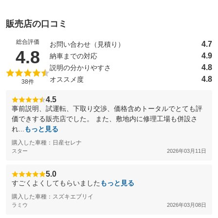
販売店の口コミ
総合評価
4.7
お問い合わせ（見積り）
（5点満点中）
4.8
4.9
納車までの対応
4.8
説明の分かりやすさ
4.8
オススメ度
38件
4.5
事前説明、試運転、下取り交渉、価格含めトータルでとても評
価できする販売店でした。 また、敷地内に修理工場も併設さ
れ...
もっと見る
購入した車種：日産セレナ
スター
2026年03月11日
5.0
すごくよくしてもらいました
もっと見る
購入した車種：スズキエブリイ
ラミウ
2026年03月08日