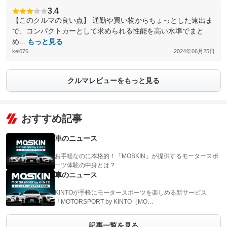
3.4
【このクルマの良い点】 通勤や買い物からちょっとした遠出ま
で、コンパクトカーとして求められる性能を高い水準でまと
め...
もっと見る
kei076
2024年06月25日
クルマレビューをもっと見る
おすすめ記事
車のニュース
お手軽なのに本格的！「MOSKIN」が提供するモータースポ
ーツ体験の中身とは？
車のニュース
KINTOが手軽にモータースポーツを楽しめる新サービス
「MOTORSPORT by KINTO（MO…
記事一覧を見る