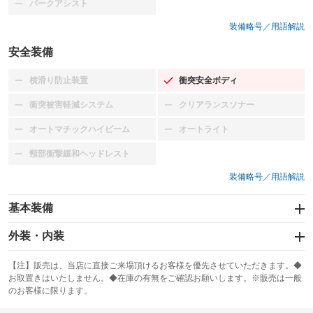
パークアシスト
：装備なし
装備略号／用語解説
安全装備
横滑り防止装置
衝突安全ボディ
：装備なし
：装備あり
衝突被害軽減システム
クリアランスソナー
：装備なし
：装備なし
オートマチックハイビーム
オートライト
：装備なし
：装備なし
頸部衝撃緩和ヘッドレスト
：装備なし
装備略号／用語解説
基本装備
エアバッグ：運転席/助手席/サイド
外装・内装
：装備あり
スライドドア
カーナビ
：装備なし
：装備なし
【注】販売は、当店に直接ご来場頂けるお客様を優先させていただきます。◆
お取置きはいたしません。◆在庫の有無をご確認お願いします。※販売は一般
サンルーフ
ABS
TV
：装備なし
：装備あり
：装備なし
のお客様に限ります。
エアコン
Wエアコン
オーディオ：CDまたはCDチェンジャー
：装備あり
：装備なし