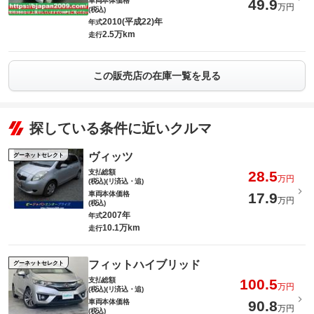
車両本体価格
49.9
万円
(税込)
2010(平成22)年
年式
2.5万km
走行
この販売店の在庫一覧を見る
探している条件に近いクルマ
ヴィッツ
グーネットセレクト
支払総額
28.5
万円
(税込)(リ済込・追)
車両本体価格
17.9
万円
(税込)
2007年
年式
10.1万km
走行
フィットハイブリッド
グーネットセレクト
支払総額
100.5
万円
(税込)(リ済込・追)
車両本体価格
90.8
万円
(税込)