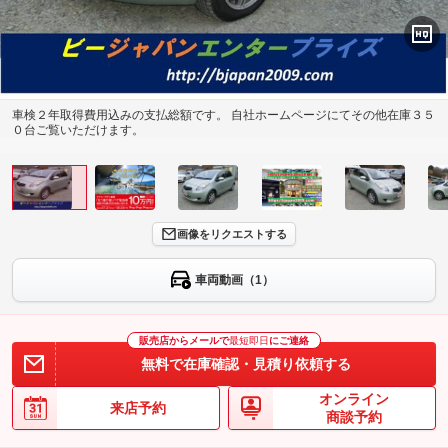
車検２年取得費用込みの支払総額です。 自社ホームページにてその他在庫３５
０台ご覧いただけます。
画像をリクエストする
車両動画（1）
販売店からメールで
最短即日
にご連絡
無料で在庫確認・見積り依頼する
オンライン
来店予約
商談予約