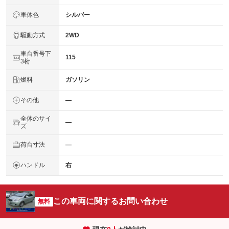
車体色
シルバー
駆動方式
2WD
車台番号下
115
3桁
燃料
ガソリン
その他
―
全体のサイ
―
ズ
荷台寸法
―
ハンドル
右
この車両に関するお問い合わせ
無料