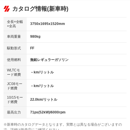
：装備あり
リフトアップ
パワーステアリング
カタログ情報(新車時)
ビジュアル
：装備なし
：装備あり
：装備なし
ダウンヒルアシストコントロール
アルミホイール：アルミホイール
：装備なし
：装備あり
全長×全幅
3750x1695x1520mm
×全高
パワーウィンドウ
盗難防止システム
革シート
ハーフレザーシート
：装備あり
：装備なし
：装備なし
：装備なし
車両重量
980kg
アイドリングストップ
ドライブレコーダー
キーレス
LEDヘッドランプ
：装備なし
：装備なし
：装備なし
：装備なし
USB入力端子
Bluetooth接続
駆動形式
FF
HID(キセノンライト)
ポータブルナビ
：装備なし
：装備なし
：装備あり
：装備なし
100V電源
クリーンディーゼル
バックカメラ
ETC
使用燃料
無鉛レギュラーガソリン
：装備なし
：装備なし
：装備なし
：装備あり
センターデフロック
エアロ
スマートキー
：装備なし
WLTCモ
：装備なし
：装備なし
－km/リットル
ード燃費
レンタカーアップ
展示・試乗車
ローダウン
ランフラットタイヤ
：装備なし
：装備なし
：装備なし
：装備なし
JC08モー
－km/リットル
ド燃費
電動格納ミラー
パワーシート
3列シート
：装備なし
：装備なし
：装備なし
10/15モー
装備略号／用語解説
22.0km/リットル
ベンチシート
フルフラットシート
ド燃費
：装備なし
：装備なし
チップアップシート
オットマン
：装備なし
：装備なし
最高出力
71ps(52kW)/6000rpm
電動格納サードシート
シートヒーター
：装備なし
：装備なし
※新車時のカタログデータとなります。実際とは異なる場合がございますの
で、詳細は販売店にご確認ください。