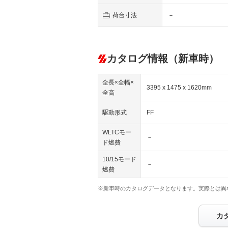
荷台寸法
－
カタログ情報（新車時）
全長×全幅×
3395 x 1475 x 1620mm
全高
駆動形式
FF
WLTCモー
－
ド燃費
10/15モード
－
燃費
※新車時のカタログデータとなります。実際とは異
カ