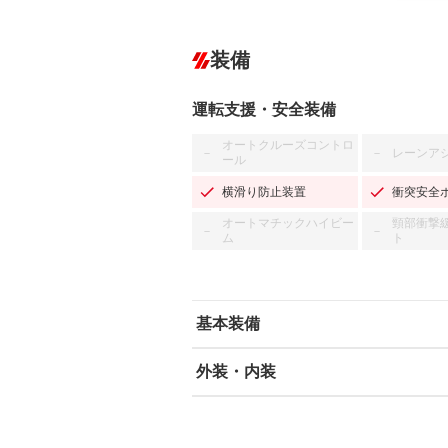
装備
運転支援・安全装備
オートクルーズコントロ
レーンア
－
－
ール
横滑り防止装置
衝突安全
オートマチックハイビー
頸部衝撃
－
－
ム
ト
基本装備
外装・内装
エアバッグ：運転席/助手席
ABS
エアコン
カーナビ：メモリーナビ他
ダウンヒルアシストコントロール