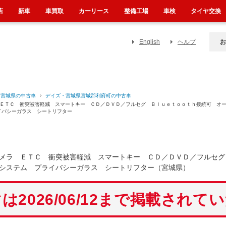
店
新車
車買取
カーリース
整備工場
車検
タイヤ交換
English
ヘルプ
お
・宮城県の中古車
デイズ・宮城県宮城郡利府町の中古車
 ＥＴＣ 衝突被害軽減 スマートキー ＣＤ／ＤＶＤ／フルセグ Ｂｌｕｅｔｏｏｔｈ接続可 オ
イバシーガラス シートリフター
メラ ＥＴＣ 衝突被害軽減 スマートキー ＣＤ／ＤＶＤ／フルセグ
システム プライバシーガラス シートリフター（宮城県）
は2026/06/12まで掲載されて