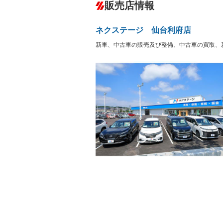
－
販売店情報
オーディオ：CDまたはCDチェンジャー
プレイヤー接続可／ミュージックサーバ
盗難防止システム
アイドリ
ヘッドライトウォッシャ
革シート
－
－
ネクステージ 仙台利府店
ー
Bluetooth接続
100V電源
－
新車、中古車の販売及び整備、中古車の買取、
LEDヘッドランプ
HID(キ
－
－
レンタカーアップ
展示・試
－
－
ETC
エアロ
－
ランフラットタイヤ
パワーシ
－
－
フルフラットシート
チップア
－
シートヒーター
ウォーク
－
－
フロントカメラ
シートエ
－
ルーフレール
エアサス
－
－