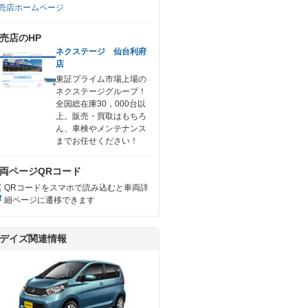
売店ホームページ
売店のHP
ネクステージ 仙台利府
店
東証プライム市場上場の
ネクステージグループ！
全国総在庫30，000台以
上。販売・買取はもちろ
ん、車検やメンテナンス
までお任せください！
両ページQRコード
QRコードをスマホで読み込むと車両詳
細ページに遷移できます
デイズ関連情報