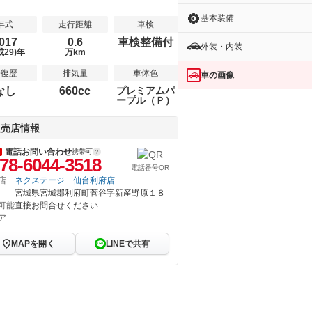
基本装備
年式
走行距離
車検
017
0.6
車検整備付
外装・内装
成29)年
万km
修復歴
排気量
車体色
車の画像
なし
660cc
プレミアムパ
ープル（Ｐ）
販売店情報
電話お問い合わせ
携帯可
78-6044-3518
電話番号QR
店
ネクステージ 仙台利府店
宮城県宮城郡利府町菅谷字新産野原１８
可能
直接お問合せください
ア
MAPを開く
LINEで共有