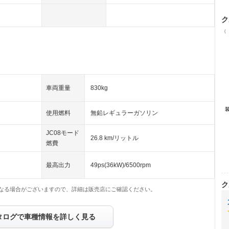
ク
（
車両重量
830kg
使用燃料
無鉛レギュラーガソリン
JC08モード
26.8 km/リットル
燃費
最高出力
49ps(36kW)/6500rpm
ク
なる場合がございますので、詳細は販売店にご確認ください。
タログで車種情報を詳しく見る