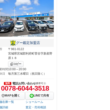
グー鑑定加盟店
所
〒981-0122
宮城県宮城郡利府町菅谷字新産野
原１８
コピー
業時間
10:00～20:00
休日
毎月第三水曜日（祝日除く）
電話お問い合わせ
無料
携帯可
0078-6044-3518
MAPを開く
LINEで共有
舗在庫一覧
ショールーム
舗詳細
査定・売却相談