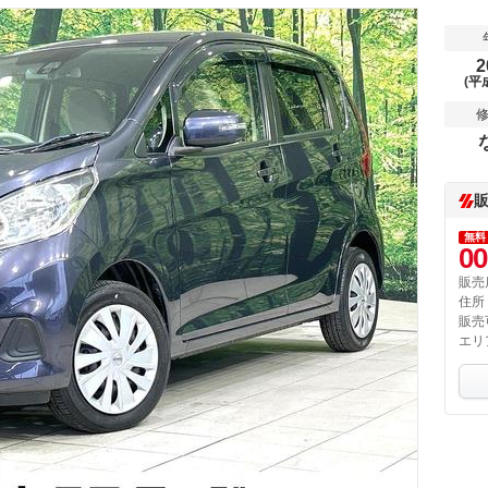
2
(平
無料
00
販売
住所
販売
エリ