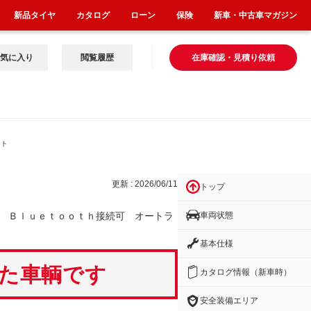
新品タイヤ
カタログ
ローン
保険
新車・中古車マガジン
気に入り
閲覧履歴
在庫確認・見積り依頼
ート
更新 : 2026/06/11
トップ
車両状態
 Ｂｌｕｅｔｏｏｔｈ接続可 オートラ
基本仕様
いた車輌です
カタログ情報（新車時）
安全装備エリア