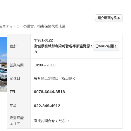
／ミュージック
－ビジュアル
アルミホイール
－
－
ー
ングストップ
ドライブレコーダー
USB入力端子
－
－
ハーフレザーシート
キーレス
－
紹介動画を見る
クリーンディーゼル
センターデフロック
－
－
新車ディーラーの運営、損害保険代理店業
セノンライト)
ポータブルナビ
バックカメラ
－
乗車
電動格納ミラー
スマートキー
ローダウン
－
〒981-0122
装備略号／用語解説
MAPを開く
住所
宮城県宮城郡利府町菅谷字新産野原１
ート
3列シート
ベンチシート
－
８
ップシート
オットマン
電動格納サードシート
－
－
営業時間
10:00～20:00
スルー
後席モニター
電動リアゲート
－
－
定休日
毎月第三水曜日（祝日除く）
アコン
全周囲カメラ
サイドカメラ
ペンション
0078-6044-3518
TEL
022-349-4912
装備略号／用語解説
FAX
販売可能
直接お問合せください
エリア