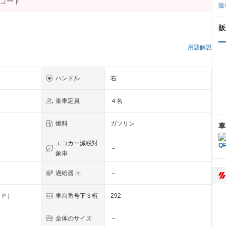
販
販
用語解説
ハンドル
右
乗車定員
４名
燃料
ガソリン
車
エコカー減税対
－
象車
過給器
－
（Ｐ）
車台番号下３桁
292
全体のサイズ
－