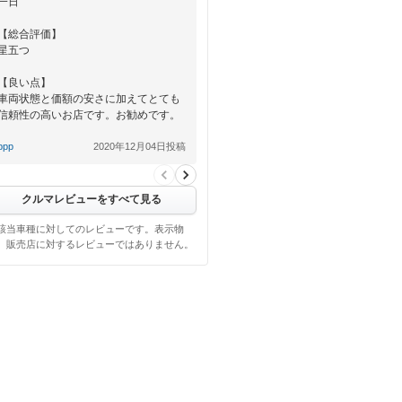
一日
【総合評価】
星五つ
【良い点】
車両状態と価額の安さに加えてとても
信頼性の高いお店です。お勧めです。
【悪い点】
ppp
2020年12月04日投稿
無
クルマレビューをすべて見る
該当車種に対してのレビューです。表示物
、販売店に対するレビューではありません。