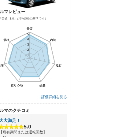
ルマレビュー
「普通=3.0」が評価軸の基準です）
外装
外装
5
5
4
4
価格
価格
内装
内装
3
3
2
2
1
1
装備
装備
走行
走行
乗り心地
乗り心地
燃費
燃費
評価詳細を見る
ルマのクチコミ
大大満足！
5.0
【所有期間または運転回数】