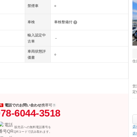
禁煙車
○
車検
車検整備付
輸入認定中
－
古車
車両状態評
○
価書
住
営
定
電話でのお問い合わせ
携帯可
料
78-6044-3518
店
販売店への無料電話番号を
QRコードで読み取れます。
店