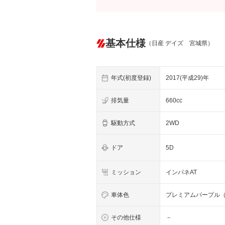
基本仕様
（日産 デイズ 宮城県）
年式(初度登録)
2017(平成29)年
排気量
660cc
駆動方式
2WD
ドア
5D
ミッション
インパネAT
車体色
プレミアムパープル
その他仕様
－