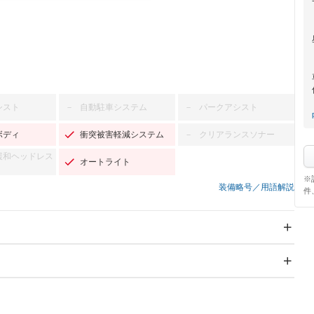
シスト
自動駐車システム
パークアシスト
－
－
ボディ
衝突被害軽減システム
クリアランスソナー
－
緩和ヘッドレス
オートライト
※
装備略号／用語解説
件
スライドドア
サンルーフ
－
－
Wエアコン
リフトアップ
－
－
TV：フルセグ
パワーステアリング
パワーウィンドウ