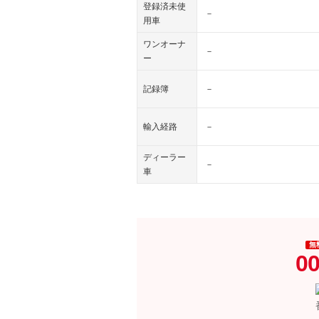
登録済未使
－
用車
ワンオーナ
－
ー
記録簿
－
輸入経路
－
ディーラー
－
車
無
00