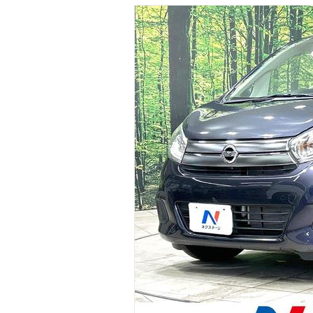
マガジン
車カタログ
自動車ローン
保険
レビュー
価格相場
教習所
用語集