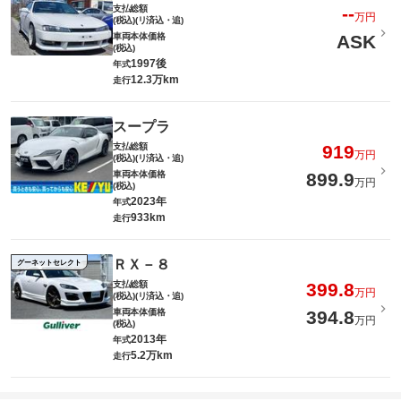
支払総額
--
万円
(税込)(リ済込・追)
車両本体価格
ASK
(税込)
1997後
年式
12.3万km
走行
スープラ
支払総額
919
万円
(税込)(リ済込・追)
車両本体価格
899.9
万円
(税込)
2023年
年式
933km
走行
ＲＸ－８
グーネットセレクト
支払総額
399.8
万円
(税込)(リ済込・追)
車両本体価格
394.8
万円
(税込)
2013年
年式
5.2万km
走行