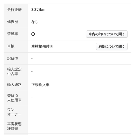
走行距離
8.2万km
修復歴
なし
禁煙車
車内の匂いについて聞く
車検
車検整備付
納期について聞く
?
記録簿
-
輸入認定
-
中古車
輸入経路
正規輸入車
登録済
-
未使用車
ワン
-
オーナー
車両状態
-
評価書