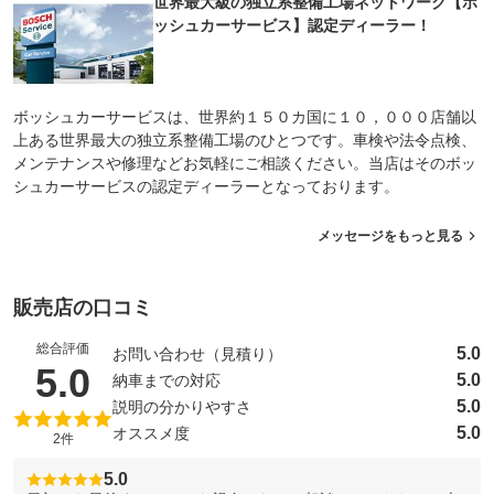
世界最大級の独立系整備工場ネットワーク【ボ
ッシュカーサービス】認定ディーラー！
ボッシュカーサービスは、世界約１５０カ国に１０，０００店舗以
上ある世界最大の独立系整備工場のひとつです。車検や法令点検、
メンテナンスや修理などお気軽にご相談ください。当店はそのボッ
シュカーサービスの認定ディーラーとなっております。
メッセージをもっと見る
販売店の口コミ
総合評価
5.0
お問い合わせ（見積り）
（5点満点中）
5.0
5.0
納車までの対応
5.0
説明の分かりやすさ
5.0
オススメ度
2件
5.0