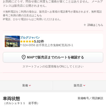
お気軽にどうぞ。問合せ後に何度もご連絡が届くことはありません。 メールア
ドレスは販売店に公開されません。
※無料電話をご利用の場合は、販売店へお客様の電話番号が通知されます。無料電話
番号ご利用の際の注意点は
こちら
IP電話、ひかり電話からはご利用いただけません。
詳細はこちら
ブルグジャパン
5.0
2件
【STEP1】
認証画面でグーネットを友だち追加してから「許可する」ボタンを押
〒024-0056 岩手県北上市鬼柳町荒高26-1
します
MAPで販売店までのルートを確認する
【STEP2】
トーク画面で
ボタンをタップして問い合わせを
完了してください。
スマートフォンの位置情報をONにしてください
こちら
装備
販売店
車両状態
装備略号／用語解説
（ポルシェ９１１ 岩手県）