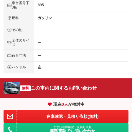
車台番号下
895
3桁
燃料
ガソリン
その他
―
全体のサイ
―
ズ
荷台寸法
―
ハンドル
左
この車両に関するお問い合わせ
無料
現在
0
人
が検討中
在庫確認・見積り依頼(無料)
まずは在庫確認・見積り依頼
無料電話でお問い合わせ