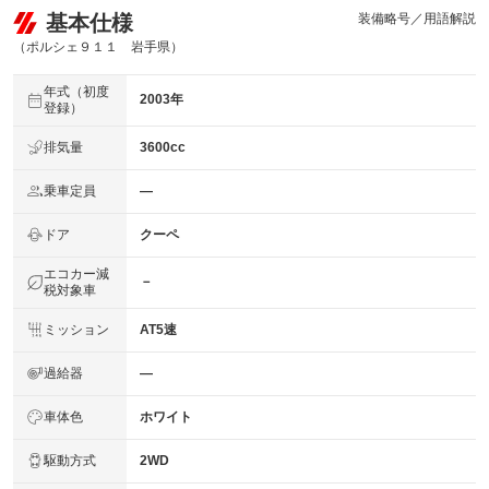
基本仕様
装備略号／用語解説
（ポルシェ９１１ 岩手県）
年式（初度
2003年
登録）
排気量
3600cc
乗車定員
―
ドア
クーペ
エコカー減
－
税対象車
ミッション
AT5速
過給器
―
車体色
ホワイト
駆動方式
2WD