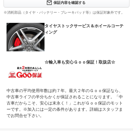
修理回数
-
保証内容を確認する
※消耗部品（タイヤ・バッテリー・ブレーキパッド等）は保証対象外です。
上限金額
-
タイヤストックサービス＆ホイールコーテ
免責金
無し
ィング
保証修理
-
受付先
整備付 法定12ヶ月または法定24ヶ月点検整備付
法定整備
※車検なし・車検整備付の場合は法定24ヶ月点検整備付
※商用車は6ヶ月または12ヶ月点検整備付
☆輸入車も安心Ｇｏｏ保証！取扱店☆
法定整備
-
について
中古車の平均使用年数は約７年。最大２年のＧｏｏ保証なら、
中古車ライフの半分ちかくが保証されることになります。「中
古車だからこそ、安心は末永く！」これがＧｏｏ保証のモット
ーです。※加入には一定の条件があります。詳細はスタッフま
でお問合せ下さい。