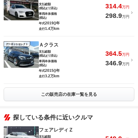
支払総額
314.4
万円
(税込)(リ済込)
車両本体価格
298.9
万円
(税込)
2019()年
年式
1.4万km
走行
Ａクラス
グーネットセレクト
支払総額
364.5
万円
(税込)(リ済込)
車両本体価格
346.9
万円
(税込)
2015()年
年式
3.2万km
走行
この販売店の在庫一覧を見る
探している条件に近いクルマ
フェアレディＺ
支払総額