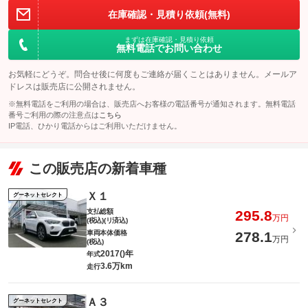
在庫確認・見積り依頼(無料)
まずは在庫確認・見積り依頼
無料電話でお問い合わせ
お気軽にどうぞ。問合せ後に何度もご連絡が届くことはありません。メールア
ドレスは販売店に公開されません。
※無料電話をご利用の場合は、販売店へお客様の電話番号が通知されます。無料電話
番号ご利用の際の注意点は
こちら
IP電話、ひかり電話からはご利用いただけません。
この販売店の新着車種
Ｘ１
グーネットセレクト
支払総額
295.8
万円
(税込)(リ済込)
車両本体価格
278.1
万円
(税込)
2017()年
年式
3.6万km
走行
Ａ３
グーネットセレクト