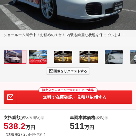
ショールーム展示中！お勧めの１台！ 内装も綺麗な状態を保っています！
画像をリクエストする
販売店からメールで
最短即日
にご連絡
無料で在庫確認・見積り依頼する
支払総額
車両本体価格
(税込/リ済込)
(税込)
538.2
511
万円
万円
（諸費用27.2万円を含む）