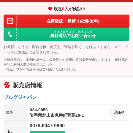
エアサスペンション
ヘッドライトウォッシャー
：装備なし
：装備なし
現在
0
人
が検討中
装備略号／用語解説
在庫確認・見積り依頼(無料)
まずは在庫確認・見積り依頼
無料電話でお問い合わせ
お気軽にどうぞ。問合せ後に何度もご連絡が届くことはありません。メールア
ドレスは販売店に公開されません。
※無料電話をご利用の場合は、販売店へお客様の電話番号が通知されます。無料電話
番号ご利用の際の注意点は
こちら
IP電話、ひかり電話からはご利用いただけません。
販売店情報
ブルグジャパン
024-0056
住所
MAP
岩手県北上市鬼柳町荒高26-1
0078-6047-9960
TEL