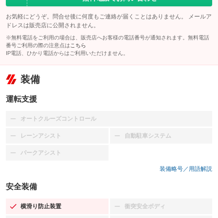
お気軽にどうぞ。問合せ後に何度もご連絡が届くことはありません。 メールア
ドレスは販売店に公開されません。
※無料電話をご利用の場合は、販売店へお客様の電話番号が通知されます。無料電話
番号ご利用の際の注意点は
こちら
IP電話、ひかり電話からはご利用いただけません。
装備
運転支援
オートクルーズコントロール
：装備なし
レーンアシスト
自動駐車システム
：装備なし
：装備なし
パークアシスト
：装備なし
装備略号／用語解説
安全装備
横滑り防止装置
衝突安全ボディ
：装備あり
：装備なし