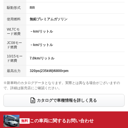
：装備あり
：装備なし
USB入力端子
Bluetooth接続
駆動形式
RR
HID(キセノンライト)
ポータブルナビ
：装備なし
：装備なし
：装備なし
：装備なし
100V電源
クリーンディーゼル
バックカメラ
ETC
使用燃料
無鉛プレミアムガソリン
：装備なし
：装備なし
：装備なし
：装備あり
センターデフロック
エアロ
スマートキー
：装備なし
WLTCモ
：装備なし
：装備なし
－km/リットル
ード燃費
レンタカーアップ
展示・試乗車
ローダウン
ランフラットタイヤ
：装備なし
：装備なし
：装備なし
：装備なし
JC08モー
－km/リットル
ド燃費
電動格納ミラー
パワーシート
3列シート
：装備なし
：装備なし
：装備なし
10/15モー
装備略号／用語解説
7.0km/リットル
ベンチシート
フルフラットシート
ド燃費
：装備なし
：装備なし
チップアップシート
オットマン
：装備なし
：装備なし
最高出力
320ps(235kW)/6800rpm
電動格納サードシート
シートヒーター
：装備なし
：装備あり
※新車時のカタログデータとなります。実際とは異なる場合がございますの
で、詳細は販売店にご確認ください。
ウォークスルー
後席モニター
：装備なし
：装備なし
電動リアゲート
フロントカメラ
カタログで車種情報を詳しく見る
：装備なし
：装備なし
シートエアコン
全周囲カメラ
：装備なし
：装備なし
サイドカメラ
ルーフレール
この車両に関するお問い合わせ
：装備なし
無料
：装備なし