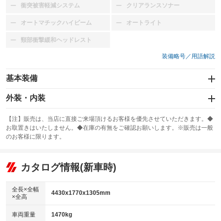
衝突被害軽減システム
クリアランスソナー
：装備なし
：装備なし
オートマチックハイビーム
オートライト
：装備なし
：装備なし
頸部衝撃緩和ヘッドレスト
：装備なし
装備略号／用語解説
基本装備
エアバッグ：運転席/助手席/サイド
外装・内装
：装備あり
スライドドア
カーナビ
：装備なし
：装備なし
【注】販売は、当店に直接ご来場頂けるお客様を優先させていただきます。◆
お取置きはいたしません。◆在庫の有無をご確認お願いします。※販売は一般
サンルーフ
ABS
TV
：装備なし
：装備あり
：装備なし
のお客様に限ります。
エアコン
Wエアコン
オーディオ：カセット
：装備あり
：装備なし
：装備あり
リフトアップ
パワーステアリング
カタログ情報(新車時)
ビジュアル
：装備なし
：装備あり
：装備なし
ダウンヒルアシストコントロール
アルミホイール：アルミホイール
：装備なし
：装備あり
全長×全幅
4430x1770x1305mm
×全高
パワーウィンドウ
盗難防止システム
革シート
ハーフレザーシート
：装備あり
：装備あり
：装備あり
：装備なし
車両重量
1470kg
アイドリングストップ
ドライブレコーダー
キーレス
LEDヘッドランプ
：装備なし
：装備なし