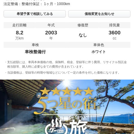
法定整備：
整備付
保証：
1ヶ月・1000km
希望予算で相談してみる
価格変更をお知らせ
走行距離
年式
修復歴
排気量
8.2
2003
3600
なし
万km
年
cc
車検
車体色
車検整備付
ホワイト
支払総額には、車両本体価格の他、保険料、税金、登録等に伴う費用、リサイクル預託金
相当額等、購入時に必要な全ての費用が含まれています。
当該価格は、登録等の時期や地域などについて一定の条件を付した価格になります。