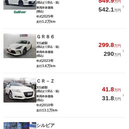
549.9
万円
(税込)(リ済込・追)
車両本体価格
542.1
万円
(税込)
2025年
年式
1.2万km
走行
ＧＲ８６
支払総額
299.8
万円
(税込)(リ済込・追)
車両本体価格
290
万円
(税込)
2023年
年式
3.6万km
走行
ＣＲ－Ｚ
支払総額
41.8
万円
(税込)(リ済込・追)
車両本体価格
31.8
万円
(税込)
2010年
年式
13.1万km
走行
シルビア