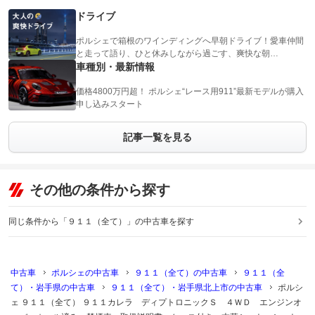
ドライブ
ポルシェで箱根のワインディングへ早朝ドライブ！愛車仲間
と走って語り、ひと休みしながら過ごす、爽快な朝…
車種別・最新情報
価格4800万円超！ ポルシェ“レース用911”最新モデルが購入
申し込みスタート
記事一覧を見る
その他の条件から探す
同じ条件から「９１１（全て）」の中古車を探す
中古車
ポルシェの中古車
９１１（全て）の中古車
９１１（全
て）・岩手県の中古車
９１１（全て）・岩手県北上市の中古車
ポルシ
ェ ９１１（全て） ９１１カレラ ディプトロニックＳ ４ＷＤ エンジンオ