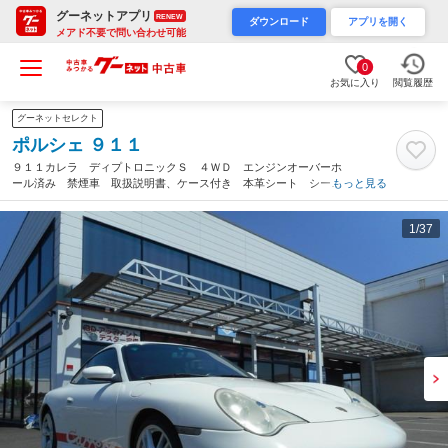
グーネットアプリ
RENEW
ダウンロード
アプリを開く
メアド不要で問い合わせ可能
0
お気に入り
閲覧履歴
グーネットセレクト
ポルシェ ９１１
９１１カレラ ディプトロニックＳ ４ＷＤ エンジンオーバーホ
ール済み 禁煙車 取扱説明書、ケース付き 本革シート シート
もっと見る
ヒーター キーレスエントリー エアコン ５速ＡＴ（岩手県）
1
/37