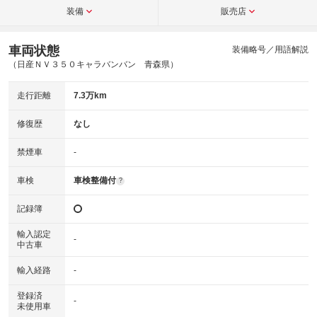
装備
販売店
車両状態
装備略号／用語解説
（日産ＮＶ３５０キャラバンバン 青森県）
走行距離
7.3万km
修復歴
なし
禁煙車
-
車検
車検整備付
?
記録簿
輸入認定
-
中古車
輸入経路
-
登録済
-
未使用車