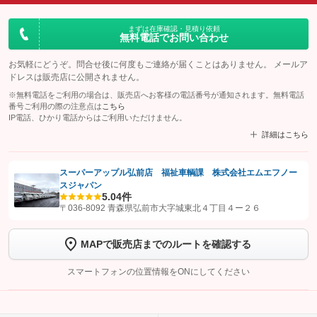
まずは在庫確認・見積り依頼
無料電話でお問い合わせ
お気軽にどうぞ。問合せ後に何度もご連絡が届くことはありません。 メールア
ドレスは販売店に公開されません。
※無料電話をご利用の場合は、販売店へお客様の電話番号が通知されます。無料電話
番号ご利用の際の注意点は
こちら
IP電話、ひかり電話からはご利用いただけません。
詳細はこちら
スーパーアップル弘前店 福祉車輌課 株式会社エムエフノー
スジャパン
【STEP1】
認証画面でグーネットを友だち追加してから「許可する」ボタンを押
5.0
4件
します
〒036-8092 青森県弘前市大字城東北４丁目４ー２６
【STEP2】
トーク画面で
ボタンをタップして問い合わせを
MAPで販売店までのルートを確認する
完了してください。
スマートフォンの位置情報をONにしてください
こちら