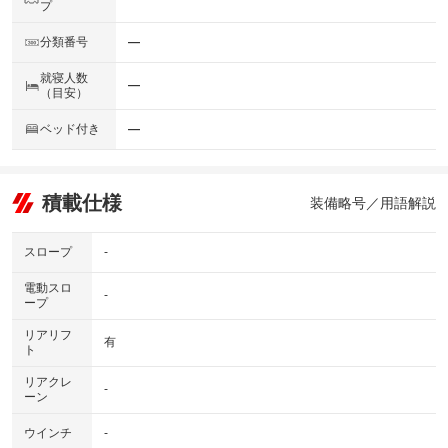
プ
分類番号
―
就寝人数
―
（目安）
ベッド付き
―
積載仕様
装備略号／用語解説
スロープ
-
電動スロ
-
ープ
リアリフ
有
ト
リアクレ
-
ーン
ウインチ
-