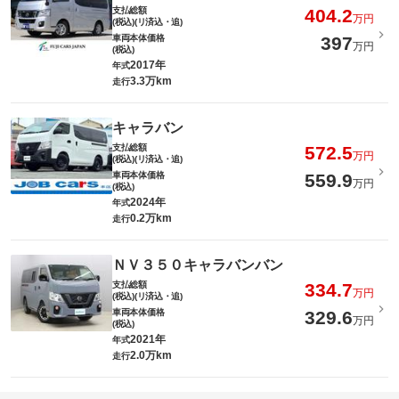
支払総額
404.2
万円
(税込)(リ済込・追)
車両本体価格
397
万円
(税込)
2017年
年式
3.3万km
走行
キャラバン
支払総額
572.5
万円
(税込)(リ済込・追)
車両本体価格
559.9
万円
(税込)
2024年
年式
0.2万km
走行
ＮＶ３５０キャラバンバン
支払総額
334.7
万円
(税込)(リ済込・追)
車両本体価格
329.6
万円
(税込)
2021年
年式
2.0万km
走行