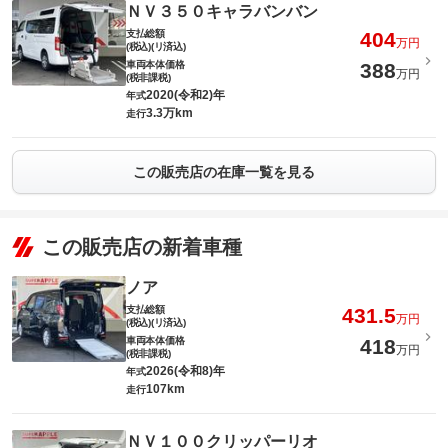
ＮＶ３５０キャラバンバン
支払総額
404
万円
(税込)(リ済込)
車両本体価格
388
万円
(税非課税)
2020(令和2)年
年式
3.3万km
走行
この販売店の在庫一覧を見る
この販売店の新着車種
ノア
支払総額
431.5
万円
(税込)(リ済込)
車両本体価格
418
万円
(税非課税)
2026(令和8)年
年式
107km
走行
ＮＶ１００クリッパーリオ