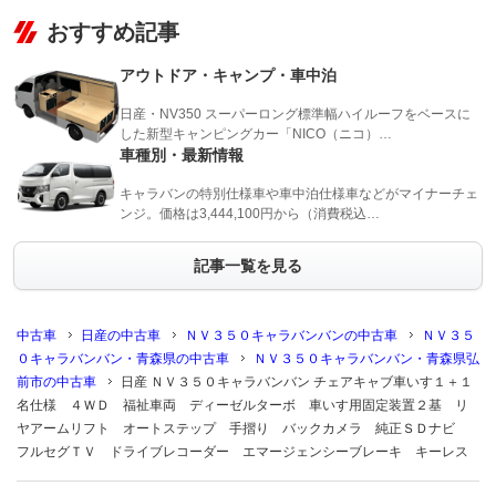
おすすめ記事
アウトドア・キャンプ・車中泊
日産・NV350 スーパーロング標準幅ハイルーフをベースに
した新型キャンピングカー「NICO（ニコ）…
車種別・最新情報
キャラバンの特別仕様車や車中泊仕様車などがマイナーチェ
ンジ。価格は3,444,100円から（消費税込…
記事一覧を見る
中古車
日産の中古車
ＮＶ３５０キャラバンバンの中古車
ＮＶ３５
０キャラバンバン・青森県の中古車
ＮＶ３５０キャラバンバン・青森県弘
前市の中古車
日産 ＮＶ３５０キャラバンバン チェアキャブ車いす１＋１
名仕様 ４ＷＤ 福祉車両 ディーゼルターボ 車いす用固定装置２基 リ
ヤアームリフト オートステップ 手摺り バックカメラ 純正ＳＤナビ
フルセグＴＶ ドライブレコーダー エマージェンシーブレーキ キーレス