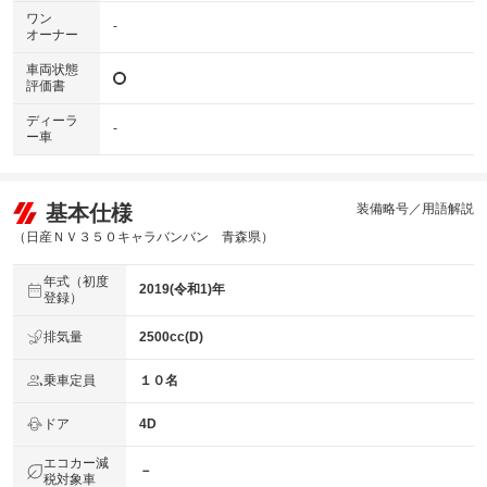
ワン
-
オーナー
車両状態
評価書
ディーラ
-
ー車
基本仕様
装備略号／用語解説
（日産ＮＶ３５０キャラバンバン 青森県）
年式（初度
2019(令和1)年
登録）
排気量
2500cc(D)
乗車定員
１０名
ドア
4D
エコカー減
－
税対象車