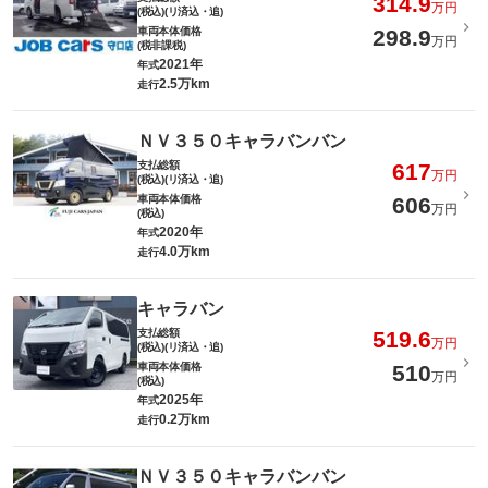
314.9
万円
(税込)(リ済込・追)
車両本体価格
298.9
万円
(税非課税)
2021年
年式
2.5万km
走行
ＮＶ３５０キャラバンバン
支払総額
617
万円
(税込)(リ済込・追)
車両本体価格
606
万円
(税込)
2020年
年式
4.0万km
走行
キャラバン
支払総額
519.6
万円
(税込)(リ済込・追)
車両本体価格
510
万円
(税込)
2025年
年式
0.2万km
走行
ＮＶ３５０キャラバンバン