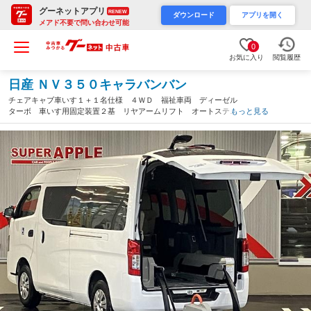
グーネットアプリ
RENEW
ダウンロード
アプリを開く
メアド不要で問い合わせ可能
0
お気に入り
閲覧履歴
日産 ＮＶ３５０キャラバンバン
チェアキャブ車いす１＋１名仕様 ４ＷＤ 福祉車両 ディーゼル
ターボ 車いす用固定装置２基 リヤアームリフト オートステッ
もっと見る
プ 手摺り バックカメラ 純正ＳＤナビ フルセグＴＶ ドライ
ブレコーダー エマージェンシーブレーキ キーレス（青森県）