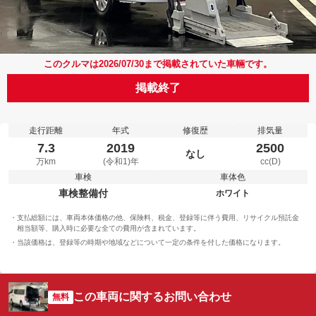
このクルマは2026/07/30まで掲載されていた車輛です。
掲載終了
走行距離
年式
修復歴
排気量
7.3
2019
2500
なし
万km
(令和1)年
cc(D)
車検
車体色
車検整備付
ホワイト
支払総額には、車両本体価格の他、保険料、税金、登録等に伴う費用、リサイクル預託金
相当額等、購入時に必要な全ての費用が含まれています。
当該価格は、登録等の時期や地域などについて一定の条件を付した価格になります。
この車両に関するお問い合わせ
無料