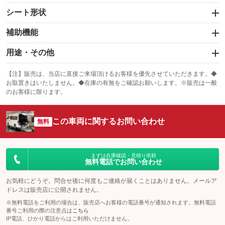
スライドドア：片面
カーナビ：SDナビ
：装備あり
シート形状
：装備あり
サンルーフ
ABS
TV：フルセグ
：装備なし
：装備あり
助手席回転シート
後席回転スライドシート
：装備あり
補助機能
：装備なし
：装備なし
エアコン
Wエアコン
オーディオ
：装備あり
：装備あり
後席リフトアップシート
後席脱着リフトアップシート
：装備なし
サイドステップ
手すり
：装備なし
：装備なし
用途・その他
：装備あり
：装備あり
リフトアップ
パワーステアリング
ビジュアル
：装備なし
：装備あり
シート電動
：装備なし
左アクセル
旋回グリップ
：装備なし
移動入浴車
ストレッチャー
：装備なし
：装備なし
：装備なし
：装備なし
【注】販売は、当店に直接ご来場頂けるお客様を優先させていただきます。◆
ダウンヒルアシストコントロール
アルミホイール
：装備なし
装備略号／用語解説
お取置きはいたしません。◆在庫の有無をご確認お願いします。※販売は一般
：装備なし
手動運転装置
装備略号／用語解説
：装備なし
のお客様に限ります。
パワーウィンドウ
盗難防止システム
革シート
ハーフレザーシート
：装備あり
：装備あり
：装備なし
：装備なし
装備略号／用語解説
アイドリングストップ
ドライブレコーダー
キーレス
LEDヘッドランプ
：装備なし
：装備あり
：装備あり
：装備なし
この車両に関するお問い合わせ
無料
USB入力端子
Bluetooth接続
HID(キセノンライト)
ポータブルナビ
：装備なし
：装備なし
：装備なし
：装備なし
100V電源
クリーンディーゼル
バックカメラ
ETC
：装備なし
：装備なし
：装備あり
：装備なし
まずは在庫確認・見積り依頼
無料電話でお問い合わせ
センターデフロック
エアロ
スマートキー
：装備なし
：装備なし
：装備なし
お気軽にどうぞ。問合せ後に何度もご連絡が届くことはありません。メールア
クラッチレス
ヒッチメンバー
ローダウン
ランフラットタイヤ
：装備なし
：装備なし
：装備なし
：装備なし
ドレスは販売店に公開されません。
坂道発進補助装置
レンタカーアップ
※無料電話をご利用の場合は、販売店へお客様の電話番号が通知されます。無料電話
パワーシート
3列シート
：装備なし
：装備なし
：装備なし
：装備なし
番号ご利用の際の注意点は
こちら
展示・試乗車
IP電話、ひかり電話からはご利用いただけません。
ベンチシート
フルフラットシート
：装備なし
：装備なし
：装備なし