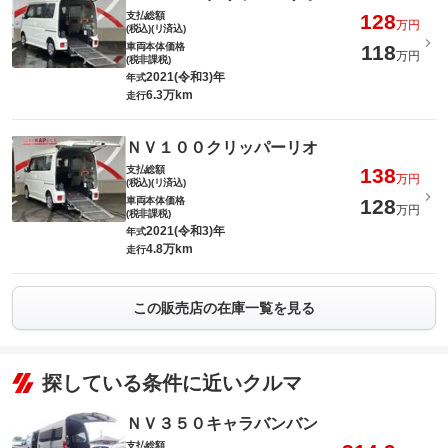
支払総額
128
万円
(税込)(リ済込)
車両本体価格
118
万円
(税非課税)
2021(令和3)年
年式
6.3万km
走行
ＮＶ１００クリッパーリオ
支払総額
138
万円
(税込)(リ済込)
車両本体価格
128
万円
(税非課税)
2021(令和3)年
年式
4.8万km
走行
この販売店の在庫一覧を見る
探している条件に近いクルマ
ＮＶ３５０キャラバンバン
支払総額