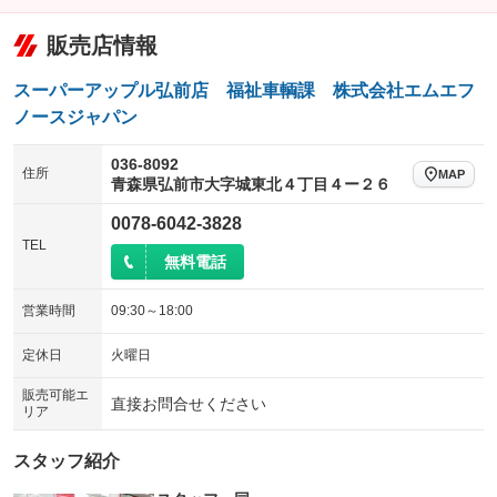
電動格納ミラー
チップアップシート
オットマン
：装備あり
：装備なし
：装備なし
販売店情報
装備略号／用語解説
電動格納サードシート
シートヒーター
：装備なし
：装備なし
スーパーアップル弘前店 福祉車輌課 株式会社エムエフ
ウォークスルー
後席モニター
：装備なし
：装備なし
ノースジャパン
電動リアゲート
フロントカメラ
：装備なし
：装備なし
036-8092
住所
MAP
青森県弘前市大字城東北４丁目４ー２６
シートエアコン
全周囲カメラ
：装備なし
：装備なし
0078-6042-3828
サイドカメラ
ルーフレール
：装備なし
：装備なし
TEL
無料電話
エアサスペンション
ヘッドライトウォッシャー
：装備なし
：装備なし
装備略号／用語解説
営業時間
09:30～18:00
定休日
火曜日
販売可能エ
直接お問合せください
リア
スタッフ紹介