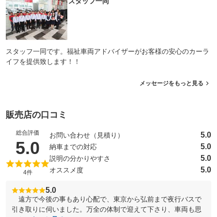
スタッフ一同
スタッフ一同です。福祉車両アドバイザーがお客様の安心のカーラ
イフを提供致します！！
メッセージをもっと見る
販売店の口コミ
総合評価
5.0
お問い合わせ（見積り）
（5点満点中）
5.0
5.0
納車までの対応
5.0
説明の分かりやすさ
5.0
オススメ度
4件
5.0
遠方で今後の事もあり心配で、東京から弘前まで夜行バスで
引き取りに伺いました。万全の体制で迎えて下さり、車両も思