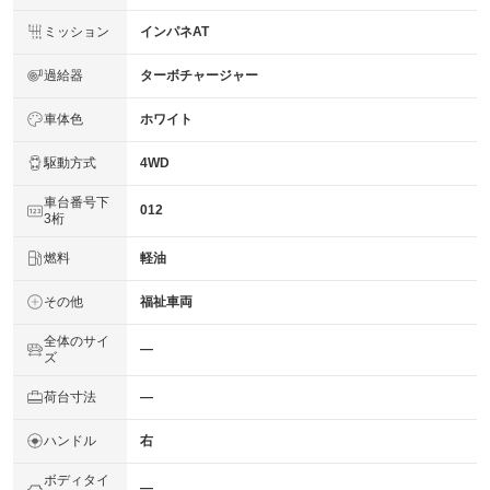
ミッション
インパネAT
過給器
ターボチャージャー
車体色
ホワイト
駆動方式
4WD
車台番号下
012
3桁
燃料
軽油
その他
福祉車両
全体のサイ
―
ズ
荷台寸法
―
ハンドル
右
ボディタイ
―