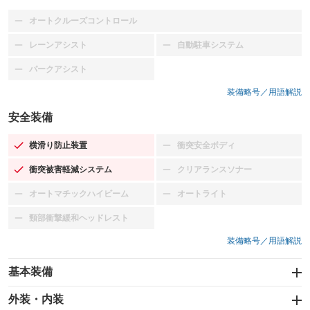
オートクルーズコントロール
：装備なし
レーンアシスト
自動駐車システム
：装備なし
：装備なし
パークアシスト
：装備なし
装備略号／用語解説
安全装備
横滑り防止装置
衝突安全ボディ
：装備あり
：装備なし
衝突被害軽減システム
クリアランスソナー
：装備あり
：装備なし
オートマチックハイビーム
オートライト
：装備なし
：装備なし
頸部衝撃緩和ヘッドレスト
：装備なし
装備略号／用語解説
基本装備
エアバッグ：運転席/助手席
外装・内装
：装備あり