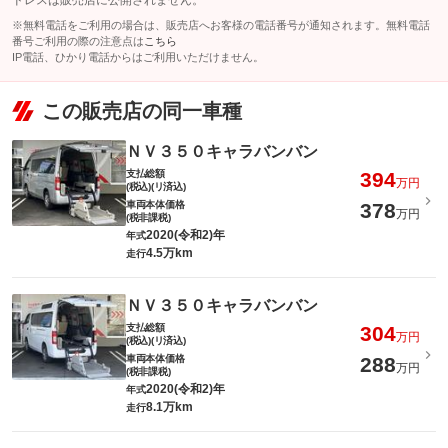
ドレスは販売店に公開されません。
※無料電話をご利用の場合は、販売店へお客様の電話番号が通知されます。無料電話
番号ご利用の際の注意点は
こちら
IP電話、ひかり電話からはご利用いただけません。
この販売店の同一車種
ＮＶ３５０キャラバンバン
支払総額
394
万円
(税込)(リ済込)
車両本体価格
378
万円
(税非課税)
2020(令和2)年
年式
4.5万km
走行
ＮＶ３５０キャラバンバン
支払総額
304
万円
(税込)(リ済込)
車両本体価格
288
万円
(税非課税)
2020(令和2)年
年式
8.1万km
走行