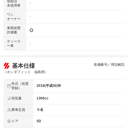
登録済
-
未使用車
ワン
-
オーナー
車両状態
評価書
ディーラ
-
ー車
基本仕様
装備略号／用語解説
（ホンダフィット 福島県）
年式（初度
2018(平成30)年
登録）
排気量
1300cc
乗車定員
５名
ドア
5D