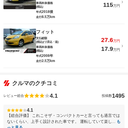
車両本体価格
115
万円
(税込)
2018後
年式
8.5万km
走行
フィット
支払総額
27.6
万円
(税込)(リ済込・追)
車両本体価格
17.9
万円
(税込)
2008年
年式
2.5万km
走行
クルマのクチコミ
4.1
1495
レビュー総合
投稿数
4.1
【総合評価】 これこそザ・コンパクトカーと言っても過言では
ないくらい、上手く設計された車です。 運転していて楽し...
も
っと見る