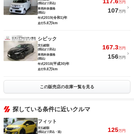
117.6
万円
(税込)(リ済込)
車両本体価格
107
万円
(税込)
2019(令和1)年
年式
5.8万km
走行
シビック
支払総額
167.3
万円
(税込)(リ済込)
車両本体価格
156
万円
(税込)
2018(平成30)年
年式
9.8万km
走行
この販売店の在庫一覧を見る
探している条件に近いクルマ
フィット
支払総額
125
万円
(税込)(リ済込・追)