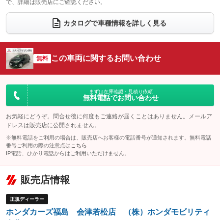
で、詳細は販売店にご確認ください。
ウォークスルー
後席モニター
：装備なし
：装備なし
カタログで車種情報を詳しく見る
電動リアゲート
フロントカメラ
：装備なし
：装備なし
シートエアコン
全周囲カメラ
：装備なし
：装備なし
この車両に関するお問い合わせ
サイドカメラ
無料
ルーフレール
：装備なし
：装備なし
エアサスペンション
ヘッドライトウォッシャー
：装備なし
：装備なし
装備略号／用語解説
まずは在庫確認・見積り依頼
無料電話でお問い合わせ
お気軽にどうぞ。問合せ後に何度もご連絡が届くことはありません。メールア
ドレスは販売店に公開されません。
※無料電話をご利用の場合は、販売店へお客様の電話番号が通知されます。無料電話
番号ご利用の際の注意点は
こちら
IP電話、ひかり電話からはご利用いただけません。
販売店情報
正規ディーラー
ホンダカーズ福島 会津若松店 （株）ホンダモビリティ