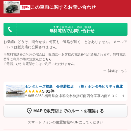
この車両に関するお問い合わせ
無料
まずは在庫確認・見積り依頼
無料電話でお問い合わせ
お気軽にどうぞ。問合せ後に何度もご連絡が届くことはありません。 メールア
ドレスは販売店に公開されません。
※無料電話をご利用の場合は、販売店へお客様の電話番号が通知されます。無料電話
番号ご利用の際の注意点は
こちら
IP電話、ひかり電話からはご利用いただけません。
詳細はこちら
ホンダカーズ福島 会津若松店 （株）ホンダモビリティ東北
5.0
1件
【STEP1】
認証画面でグーネットを友だち追加してから「許可する」ボタンを押
〒965-0858 福島県会津若松市神指町南四合字幕内南６３２－１
します
MAPで販売店までのルートを確認する
【STEP2】
トーク画面で
ボタンをタップして問い合わせを
完了してください。
スマートフォンの位置情報をONにしてください
こちら