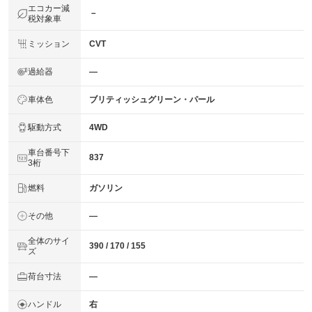
エコカー減
－
税対象車
ミッション
CVT
過給器
―
車体色
ブリティッシュグリーン・パール
駆動方式
4WD
車台番号下
837
3桁
燃料
ガソリン
その他
―
全体のサイ
390 / 170 / 155
ズ
荷台寸法
―
ハンドル
右