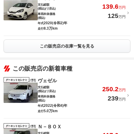
支払総額
139.6
万円
(税込)(リ済込)
車両本体価格
125
万円
(税込)
2020(令和2)年
年式
8.3万km
走行
この販売店の在庫一覧を見る
この販売店の新着車種
ヴェゼル
グーネットセレクト
支払総額
250.2
万円
(税込)(リ済込)
車両本体価格
239
万円
(税込)
2022(令和4)年
年式
5.0万km
走行
Ｎ－ＢＯＸ
グーネットセレクト
支払総額