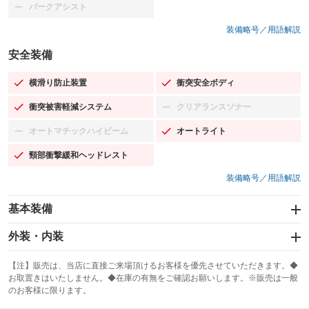
パークアシスト
：装備なし
装備略号／用語解説
安全装備
横滑り防止装置
衝突安全ボディ
：装備あり
：装備あり
衝突被害軽減システム
クリアランスソナー
：装備あり
：装備なし
オートマチックハイビーム
オートライト
：装備なし
：装備あり
頸部衝撃緩和ヘッドレスト
：装備あり
装備略号／用語解説
基本装備
エアバッグ：運転席/助手席
外装・内装
：装備あり
スライドドア
カーナビ：メモリーナビ他
：装備なし
：装備あり
【注】販売は、当店に直接ご来場頂けるお客様を優先させていただきます。◆
お取置きはいたしません。◆在庫の有無をご確認お願いします。※販売は一般
サンルーフ
ABS
TV：フルセグ
：装備なし
：装備あり
：装備あり
のお客様に限ります。
エアコン
Wエアコン
オーディオ：CDまたはCDチェンジャー／ミュージックプレイヤー接続