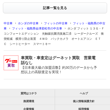
記事一覧を見る
中古車
ホンダの中古車
フィットの中古車
フィット・福島県の中古
車
フィット・福島県会津若松市の中古車
ホンダ フィット １３Ｇ・Ｆ
コンフォートエディション 光触媒抗菌消臭施工済 レーダークルーズ 衝
突軽減 横滑り防止装置 ４ＷＤ バックカメラ オートエアコン ＥＴ
Ｃ シートヒーター スマートキー
車買取・車査定はグーネット買取 営業電
話なし
【日本最大級の加盟店数】約30万のデータから予
想以上の高額査定を実現！
質問はコチラ
ヘルプ
推奨環境
個人情報保護方針
企業情報
採用情報