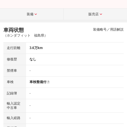
装備
販売店
車両状態
装備略号／用語解説
（ホンダフィット 福島県）
走行距離
3.6万km
修復歴
なし
禁煙車
-
車検
車検整備付
?
記録簿
-
輸入認定
-
中古車
輸入経路
-