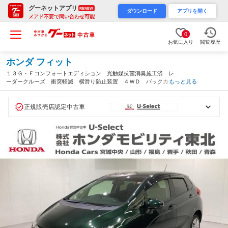
グーネットアプリ
RENEW
ダウンロード
アプリを開く
メアド不要で問い合わせ可能
0
お気に入り
閲覧履歴
ホンダ フィット
１３Ｇ・Ｆコンフォートエディション 光触媒抗菌消臭施工済 レ
ーダークルーズ 衝突軽減 横滑り防止装置 ４ＷＤ バックカメ
もっと見る
ラ オートエアコン ＥＴＣ シートヒーター スマートキー（福
島県）
正規販売店認定中古車