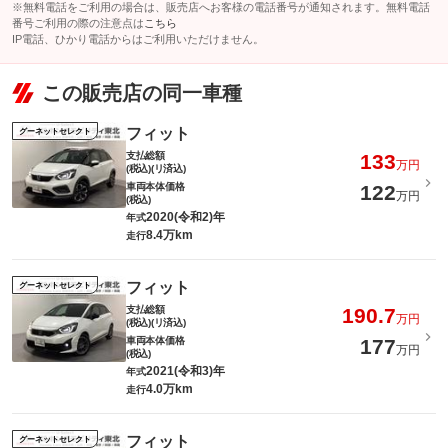
※無料電話をご利用の場合は、販売店へお客様の電話番号が通知されます。無料電話
番号ご利用の際の注意点は
こちら
IP電話、ひかり電話からはご利用いただけません。
この販売店の同一車種
フィット
グーネットセレクト
支払総額
133
万円
(税込)(リ済込)
車両本体価格
122
万円
(税込)
2020(令和2)年
年式
8.4万km
走行
フィット
グーネットセレクト
支払総額
190.7
万円
(税込)(リ済込)
車両本体価格
177
万円
(税込)
2021(令和3)年
年式
4.0万km
走行
フィット
グーネットセレクト