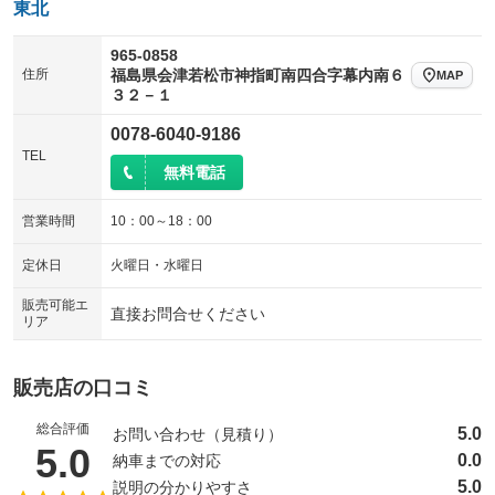
東北
965-0858
住所
福島県会津若松市神指町南四合字幕内南６
MAP
３２－１
0078-6040-9186
TEL
無料電話
営業時間
10：00～18：00
定休日
火曜日・水曜日
販売可能エ
直接お問合せください
リア
販売店の口コミ
総合評価
5.0
お問い合わせ（見積り）
（5点満点中）
5.0
0.0
納車までの対応
5.0
説明の分かりやすさ