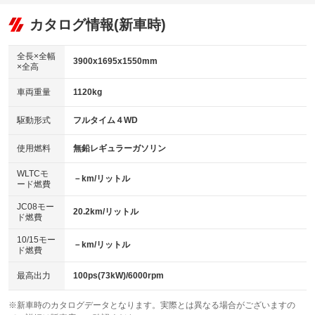
：装備あり
：装備なし
：装備あり
可
リフトアップ
パワーステアリング
カタログ情報(新車時)
：装備なし
：装備あり
ビジュアル：-／DVD再生
：装備あり
ダウンヒルアシストコントロール
：装備なし
アルミホイール
全長×全幅
：装備なし
3900x1695x1550mm
×全高
パワーウィンドウ
盗難防止システム
：装備あり
：装備あり
革シート
ハーフレザーシート
：装備なし
：装備なし
車両重量
1120kg
アイドリングストップ
ドライブレコーダー
：装備あり
：装備なし
キーレス
LEDヘッドランプ
：装備あり
：装備あり
USB入力端子
Bluetooth接続
駆動形式
フルタイム４WD
：装備あり
：装備あり
HID(キセノンライト)
ポータブルナビ
：装備なし
：装備なし
100V電源
クリーンディーゼル
使用燃料
無鉛レギュラーガソリン
：装備なし
：装備なし
バックカメラ
ETC
：装備あり
：装備あり
センターデフロック
：装備なし
WLTCモ
エアロ
スマートキー
－km/リットル
：装備なし
：装備あり
ード燃費
レンタカーアップ
展示・試乗車
：装備なし
：装備なし
ローダウン
ランフラットタイヤ
：装備なし
：装備なし
JC08モー
20.2km/リットル
ド燃費
電動格納ミラー
：装備あり
パワーシート
3列シート
：装備なし
：装備なし
10/15モー
装備略号／用語解説
－km/リットル
ド燃費
ベンチシート
フルフラットシート
：装備なし
：装備なし
チップアップシート
オットマン
最高出力
100ps(73kW)/6000rpm
：装備あり
：装備なし
電動格納サードシート
シートヒーター
：装備なし
：装備あり
※新車時のカタログデータとなります。実際とは異なる場合がございますの