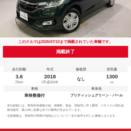
このクルマは2026/07/10まで掲載されていた車輛です。
掲載終了
走行距離
年式
修復歴
排気量
3.6
2018
1300
なし
万km
(平成30)年
cc
車検
車体色
車検整備付
ブリティッシュグリーン・パール
支払総額には、車両本体価格の他、保険料、税金、登録等に伴う費用、リサイクル預託金
相当額等、購入時に必要な全ての費用が含まれています。
当該価格は、登録等の時期や地域などについて一定の条件を付した価格になります。