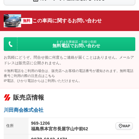
シートエアコン
全周囲カメラ
：装備なし
：装備なし
サイドカメラ
ルーフレール
この車両に関するお問い合わせ
：装備なし
無料
：装備なし
エアサスペンション
ヘッドライトウォッシャー
：装備なし
：装備なし
装備略号／用語解説
まずは在庫確認・見積り依頼
無料電話でお問い合わせ
お気軽にどうぞ。問合せ後に何度もご連絡が届くことはありません。メールア
ドレスは販売店に公開されません。
※無料電話をご利用の場合は、販売店へお客様の電話番号が通知されます。無料電話
番号ご利用の際の注意点は
こちら
IP電話、ひかり電話からはご利用いただけません。
販売店情報
川田商会株式会社
969-1206
住所
MAP
福島県本宮市長屋字山中前62