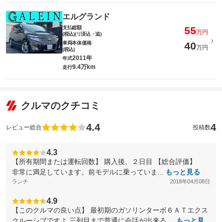
エルグランド
支払総額
55
万円
(税込)(リ済込・追)
車両本体価格
40
万円
(税込)
2011年
年式
9.4万km
走行
クルマのクチコミ
4.4
4
レビュー総合
投稿数
4.3
【所有期間または運転回数】 購入後、２日目 【総合評価】
非常に満足しています。前モデルに乗っていま...
もっと見る
ランチ
2018年04月08日
4.9
【このクルマの良い点】 最初期のガソリンターボ６ＡＴエクス
クルーシブですよ 三列目まで普通に会話が出来る ...
もっと見