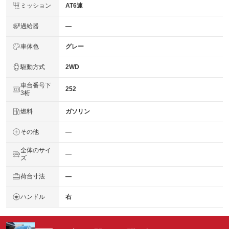
ミッション
AT6速
過給器
―
車体色
グレー
駆動方式
2WD
車台番号下
252
3桁
燃料
ガソリン
その他
―
全体のサイ
―
ズ
荷台寸法
―
ハンドル
右