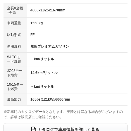
ダウンヒルアシストコントロール
アルミホイール：17インチ
：装備なし
：装備あり
全長×全幅
4600x1825x1670mm
×全高
パワーウィンドウ
盗難防止システム
革シート
ハーフレザーシート
：装備あり
：装備なし
：装備なし
：装備なし
車両重量
1550kg
アイドリングストップ
ドライブレコーダー
キーレス
LEDヘッドランプ
：装備なし
：装備なし
：装備なし
：装備なし
USB入力端子
Bluetooth接続
駆動形式
FF
HID(キセノンライト)
ポータブルナビ
：装備なし
：装備なし
：装備あり
：装備なし
100V電源
クリーンディーゼル
バックカメラ
ETC
使用燃料
無鉛プレミアムガソリン
：装備なし
：装備なし
：装備なし
：装備なし
センターデフロック
エアロ
スマートキー
：装備なし
WLTCモ
：装備なし
：装備なし
－km/リットル
ード燃費
レンタカーアップ
展示・試乗車
ローダウン
ランフラットタイヤ
：装備なし
：装備なし
：装備なし
：装備なし
JC08モー
14.6km/リットル
ド燃費
電動格納ミラー
パワーシート
3列シート
：装備なし
：装備なし
：装備なし
10/15モー
装備略号／用語解説
－km/リットル
ベンチシート
フルフラットシート
ド燃費
：装備なし
：装備なし
チップアップシート
オットマン
：装備なし
：装備なし
最高出力
165ps(121kW)/6000rpm
電動格納サードシート
シートヒーター
：装備なし
：装備なし
※新車時のカタログデータとなります。実際とは異なる場合がございますの
で、詳細は販売店にご確認ください。
ウォークスルー
後席モニター
：装備なし
：装備なし
電動リアゲート
フロントカメラ
カタログで車種情報を詳しく見る
：装備なし
：装備なし