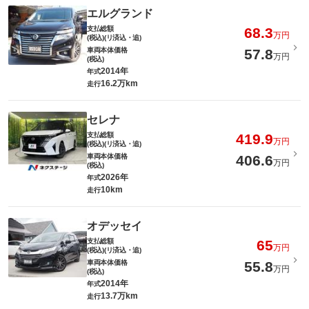
エルグランド
支払総額
68.3
万円
(税込)(リ済込・追)
車両本体価格
57.8
万円
(税込)
2014年
年式
16.2万km
走行
セレナ
支払総額
419.9
万円
(税込)(リ済込・追)
車両本体価格
406.6
万円
(税込)
2026年
年式
10km
走行
オデッセイ
支払総額
65
万円
(税込)(リ済込・追)
車両本体価格
55.8
万円
(税込)
2014年
年式
13.7万km
走行