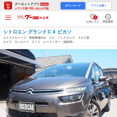
グーネットアプリ
RENEW
ダウンロード
アプリを開く
メアド不要で問い合わせ可能
0
お気に入り
閲覧履歴
シトロエン グランドＣ４ ピカソ
エクスクルーシブ 車検整備付き ナビ バックカメラ ３６０度
カメラ サンルーフ ＥＴＣ レベライザー（福島県）