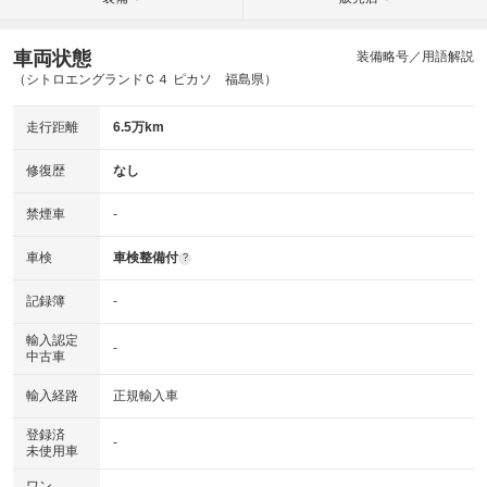
車両状態
装備略号／用語解説
（シトロエングランドＣ４ ピカソ 福島県）
走行距離
6.5万km
修復歴
なし
禁煙車
-
車検
車検整備付
?
記録簿
-
輸入認定
-
中古車
輸入経路
正規輸入車
登録済
-
未使用車
ワン