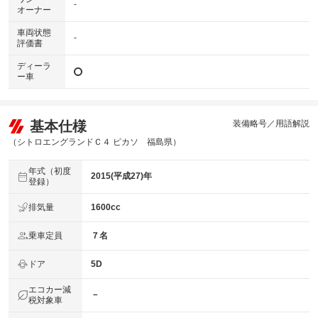
-
オーナー
車両状態
-
評価書
ディーラ
ー車
基本仕様
装備略号／用語解説
（シトロエングランドＣ４ ピカソ 福島県）
年式（初度
2015(平成27)年
登録）
排気量
1600cc
乗車定員
７名
ドア
5D
エコカー減
－
税対象車