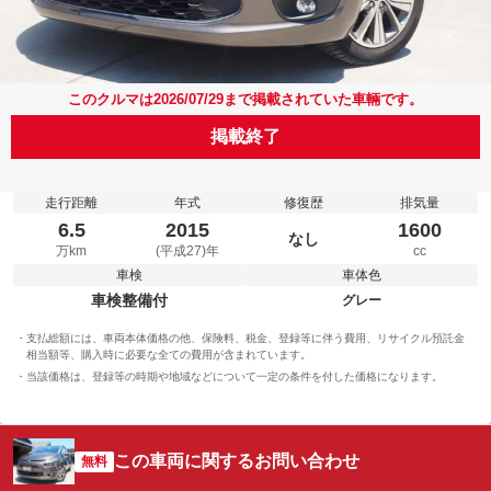
このクルマは2026/07/29まで掲載されていた車輛です。
掲載終了
走行距離
年式
修復歴
排気量
6.5
2015
1600
なし
万km
(平成27)年
cc
車検
車体色
車検整備付
グレー
支払総額には、車両本体価格の他、保険料、税金、登録等に伴う費用、リサイクル預託金
相当額等、購入時に必要な全ての費用が含まれています。
当該価格は、登録等の時期や地域などについて一定の条件を付した価格になります。
この車両に関するお問い合わせ
無料