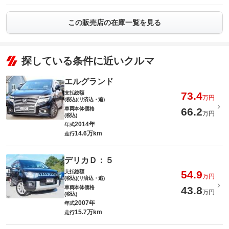
この販売店の在庫一覧を見る
探している条件に近いクルマ
エルグランド
支払総額
73.4
万円
(税込)(リ済込・追)
車両本体価格
66.2
万円
(税込)
2014年
年式
14.6万km
走行
デリカＤ：５
支払総額
54.9
万円
(税込)(リ済込・追)
車両本体価格
43.8
万円
(税込)
2007年
年式
15.7万km
走行