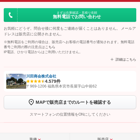
まずは在庫確認・見積り依頼
無料電話でお問い合わせ
お気軽にどうぞ。問合せ後に何度もご連絡が届くことはありません。 メールア
ドレスは販売店に公開されません。
※無料電話をご利用の場合は、販売店へお客様の電話番号が通知されます。無料電話
番号ご利用の際の注意点は
こちら
IP電話、ひかり電話からはご利用いただけません。
詳細はこちら
川田商会株式会社
4.5
79件
【STEP1】
認証画面でグーネットを友だち追加してから「許可する」ボタンを押
〒969-1206 福島県本宮市長屋字山中前62
します
MAPで販売店までのルートを確認する
【STEP2】
トーク画面で
ボタンをタップして問い合わせを
完了してください。
スマートフォンの位置情報をONにしてください
こちら
装備
販売店