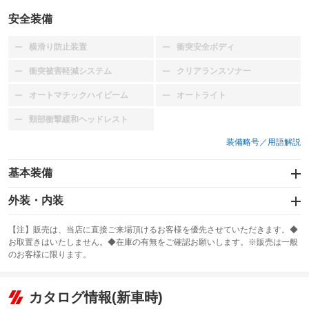
安全装備
横滑り防止装置
衝突安全ボディ
：装備なし
：装備なし
衝突被害軽減システム
クリアランスソナー
：装備なし
：装備なし
オートマチックハイビーム
オートライト
：装備なし
：装備なし
頸部衝撃緩和ヘッドレスト
：装備なし
装備略号／用語解説
基本装備
エアバッグ：運転席/助手席/サイド
外装・内装
：装備あり
スライドドア
カーナビ
：装備なし
：装備なし
【注】販売は、当店に直接ご来場頂けるお客様を優先させていただきます。◆
お取置きはいたしません。◆在庫の有無をご確認お願いします。※販売は一般
サンルーフ
ABS
TV
：装備あり
：装備あり
：装備なし
のお客様に限ります。
エアコン
Wエアコン
オーディオ
：装備あり
：装備なし
：装備なし
リフトアップ
パワーステアリング
カタログ情報(新車時)
ビジュアル
：装備なし
：装備あり
：装備なし