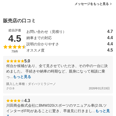
メッセージをもっと見る
販売店の口コミ
総合評価
4.7
お問い合わせ（見積り）
（5点満点中）
4.5
4.4
納車までの対応
4.4
説明の分かりやすさ
4.5
オススメ度
79件
5.0
何台か候補があり、全て見させていただき、その中の一台に決
めました。 手続きや納車の時期など、親身になって相談に乗
っ...
もっと見る
購入した車種：ダイハツミラジーノ
クロネ
2026年01月19日
4.3
川田商会株式会社にBMW320iスポーツのマニュアル車(2.0Lツ
インターボFR)があることに驚き、早速見に行きまし...
もっと見