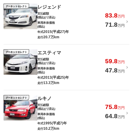
レジェンド
グーネットセレクト
支払総額
83.8
万円
(税込)(リ済込)
車両本体価格
71.8
万円
(税込)
2015(平成27)年
年式
20.7万km
走行
エスティマ
グーネットセレクト
支払総額
59.8
万円
(税込)(リ済込)
車両本体価格
47.8
万円
(税込)
2013(平成25)年
年式
13.3万km
走行
ルキノ
グーネットセレクト
支払総額
75.8
万円
(税込)(リ済込)
車両本体価格
64.8
万円
(税込)
1995(平成7)年
年式
10.2万km
走行