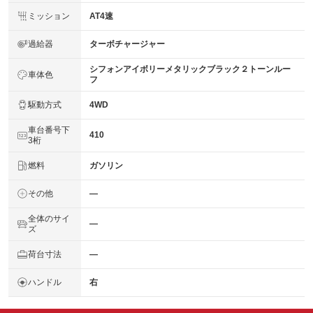
ミッション
AT4速
過給器
ターボチャージャー
シフォンアイボリーメタリックブラック２トーンルー
車体色
フ
駆動方式
4WD
車台番号下
410
3桁
燃料
ガソリン
その他
―
全体のサイ
―
ズ
荷台寸法
―
ハンドル
右