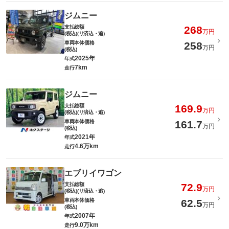
ジムニー
支払総額
268
万円
(税込)(リ済込・追)
車両本体価格
258
万円
(税込)
2025年
年式
7km
走行
ジムニー
支払総額
169.9
万円
(税込)(リ済込・追)
車両本体価格
161.7
万円
(税込)
2021年
年式
4.6万km
走行
エブリイワゴン
支払総額
72.9
万円
(税込)(リ済込・追)
車両本体価格
62.5
万円
(税込)
2007年
年式
9.0万km
走行