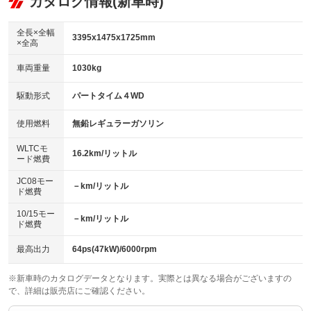
カタログ情報(新車時)
：装備なし
：装備あり
ビジュアル：-／DVD再生
：装備あり
ダウンヒルアシストコントロール
：装備なし
アルミホイール：16インチ
全長×全幅
：装備あり
3395x1475x1725mm
×全高
パワーウィンドウ
盗難防止システム
：装備あり
：装備あり
革シート
ハーフレザーシート
：装備なし
：装備なし
車両重量
1030kg
アイドリングストップ
ドライブレコーダー
：装備なし
：装備あり
キーレス
LEDヘッドランプ
：装備あり
：装備あり
USB入力端子
Bluetooth接続
駆動形式
パートタイム４WD
：装備なし
：装備あり
HID(キセノンライト)
ポータブルナビ
：装備なし
：装備なし
100V電源
クリーンディーゼル
使用燃料
無鉛レギュラーガソリン
：装備なし
：装備なし
バックカメラ
ETC
：装備あり
：装備あり
センターデフロック
：装備なし
WLTCモ
エアロ
スマートキー
16.2km/リットル
：装備なし
：装備あり
ード燃費
レンタカーアップ
展示・試乗車
：装備なし
：装備なし
ローダウン
ランフラットタイヤ
：装備なし
：装備なし
JC08モー
－km/リットル
ド燃費
電動格納ミラー
：装備あり
パワーシート
3列シート
：装備なし
：装備なし
10/15モー
装備略号／用語解説
－km/リットル
ド燃費
ベンチシート
フルフラットシート
：装備なし
：装備なし
チップアップシート
オットマン
最高出力
64ps(47kW)/6000rpm
：装備なし
：装備なし
電動格納サードシート
シートヒーター
：装備なし
：装備あり
※新車時のカタログデータとなります。実際とは異なる場合がございますの
で、詳細は販売店にご確認ください。
ウォークスルー
後席モニター
：装備なし
：装備なし