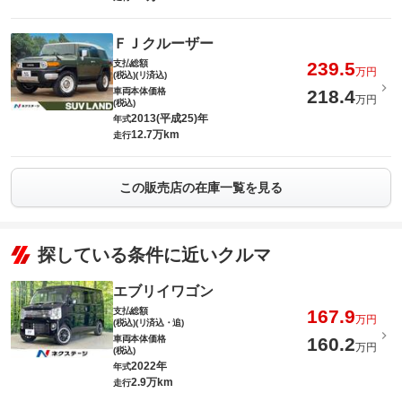
ＦＪクルーザー
支払総額
239.5
万円
(税込)(リ済込)
車両本体価格
218.4
万円
(税込)
2013(平成25)年
年式
12.7万km
走行
この販売店の在庫一覧を見る
探している条件に近いクルマ
エブリイワゴン
支払総額
167.9
万円
(税込)(リ済込・追)
車両本体価格
160.2
万円
(税込)
2022年
年式
2.9万km
走行