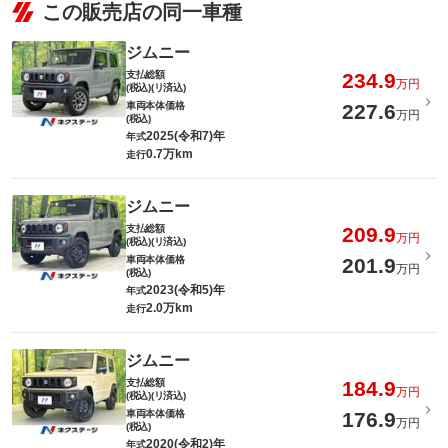
この販売店の同一車種
ジムニー
支払総額
234.9
万円
(税込)(リ済込)
車両本体価格
227.6
万円
(税込)
2025(令和7)年
年式
0.7万km
走行
ジムニー
支払総額
209.9
万円
(税込)(リ済込)
車両本体価格
201.9
万円
(税込)
2023(令和5)年
年式
2.0万km
走行
ジムニー
支払総額
184.9
万円
(税込)(リ済込)
車両本体価格
176.9
万円
(税込)
2020(令和2)年
年式