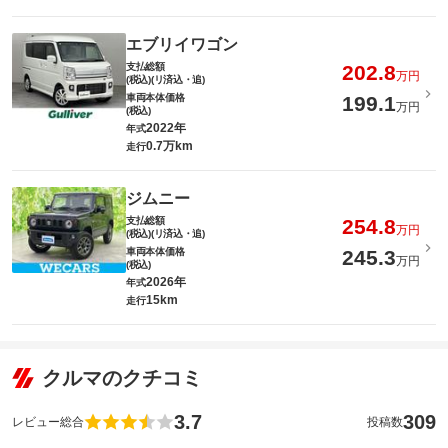
エブリイワゴン
支払総額
202.8
万円
(税込)(リ済込・追)
車両本体価格
199.1
万円
(税込)
2022年
年式
0.7万km
走行
ジムニー
支払総額
254.8
万円
(税込)(リ済込・追)
車両本体価格
245.3
万円
(税込)
2026年
年式
15km
走行
クルマのクチコミ
3.7
309
レビュー総合
投稿数