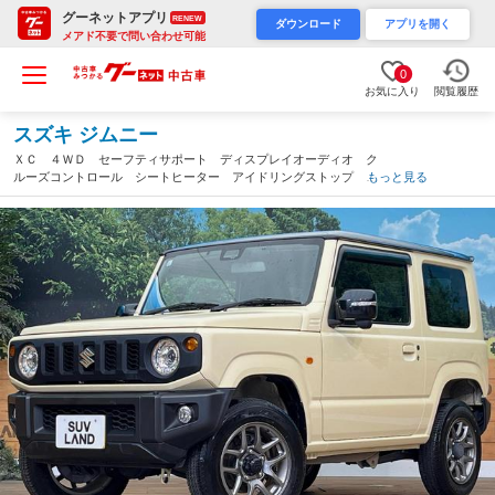
グーネットアプリ
RENEW
ダウンロード
アプリを開く
メアド不要で問い合わせ可能
0
お気に入り
閲覧履歴
スズキ ジムニー
ＸＣ ４ＷＤ セーフティサポート ディスプレイオーディオ ク
ルーズコントロール シートヒーター アイドリングストップ Ｌ
もっと見る
ＥＤヘッドライト ヘッドライトウォッシャー バックカメラ Ｅ
ＴＣ（北海道）