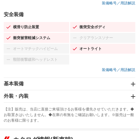
装備略号／用語解説
安全装備
横滑り防止装置
衝突安全ボディ
：装備あり
：装備あり
衝突被害軽減システム
クリアランスソナー
：装備あり
：装備なし
オートマチックハイビーム
オートライト
：装備なし
：装備あり
頸部衝撃緩和ヘッドレスト
：装備なし
装備略号／用語解説
基本装備
エアバッグ：運転席/助手席/サイド
外装・内装
：装備あり
スライドドア
カーナビ
：装備なし
：装備なし
【注】販売は、当店に直接ご来場頂けるお客様を優先させていただきます。◆
お取置きはいたしません。◆在庫の有無をご確認お願いします。※販売は一般
サンルーフ
ABS
TV
：装備なし
：装備あり
：装備なし
のお客様に限ります。
エアコン
Wエアコン
オーディオ：CDまたはCDチェンジャー／ミュージックプレイヤー接続
：装備あり
：装備なし
：装備あり
可
リフトアップ
パワーステアリング