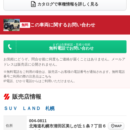
カタログで車種情報を詳しく見る
電動リアゲート
フロントカメラ
：装備なし
：装備なし
シートエアコン
全周囲カメラ
：装備なし
：装備なし
この車両に関するお問い合わせ
サイドカメラ
無料
ルーフレール
：装備なし
：装備なし
エアサスペンション
ヘッドライトウォッシャー
：装備なし
：装備あり
装備略号／用語解説
まずは在庫確認・見積り依頼
無料電話でお問い合わせ
お気軽にどうぞ。問合せ後に何度もご連絡が届くことはありません。メールア
ドレスは販売店に公開されません。
※無料電話をご利用の場合は、販売店へお客様の電話番号が通知されます。無料電話
番号ご利用の際の注意点は
こちら
IP電話、ひかり電話からはご利用いただけません。
販売店情報
ＳＵＶ ＬＡＮＤ 札幌
004-0811
住所
北海道札幌市清田区美しが丘１条７丁目６
MAP