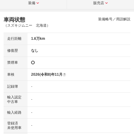
装備
販売店
車両状態
装備略号／用語解説
（スズキジムニー 北海道）
走行距離
1.6万km
修復歴
なし
禁煙車
車検
2026(令和8)年11月
?
記録簿
-
輸入認定
-
中古車
輸入経路
-
登録済
-
未使用車