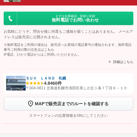
まずは在庫確認・見積り依頼
無料電話でお問い合わせ
お気軽にどうぞ。問合せ後に何度もご連絡が届くことはありません。 メールア
ドレスは販売店に公開されません。
※無料電話をご利用の場合は、販売店へお客様の電話番号が通知されます。無料電話
番号ご利用の際の注意点は
こちら
IP電話、ひかり電話からはご利用いただけません。
詳細はこちら
ＳＵＶ ＬＡＮＤ 札幌
4.8
460件
【STEP1】
認証画面でグーネットを友だち追加してから「許可する」ボタンを押
〒004-0811 北海道札幌市清田区美しが丘１条７丁目６－１０
します
MAPで販売店までのルートを確認する
【STEP2】
トーク画面で
ボタンをタップして問い合わせを
完了してください。
スマートフォンの位置情報をONにしてください
こちら