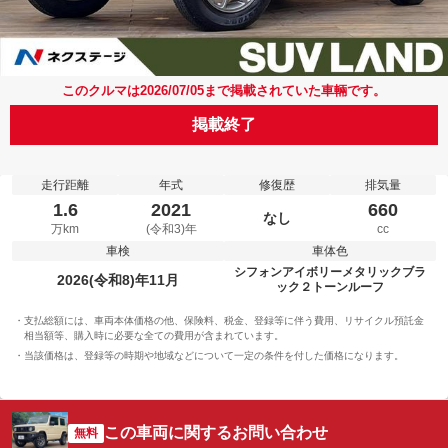
このクルマは2026/07/05まで掲載されていた車輛です。
掲載終了
走行距離
年式
修復歴
排気量
1.6
2021
660
なし
万km
(令和3)年
cc
車検
車体色
シフォンアイボリーメタリックブラ
2026(令和8)年11月
ック２トーンルーフ
支払総額には、車両本体価格の他、保険料、税金、登録等に伴う費用、リサイクル預託金
相当額等、購入時に必要な全ての費用が含まれています。
当該価格は、登録等の時期や地域などについて一定の条件を付した価格になります。
この車両に関するお問い合わせ
無料