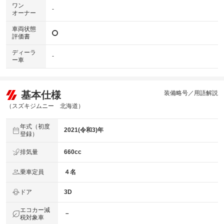
ワン
-
オーナー
車両状態
評価書
ディーラ
-
ー車
基本仕様
装備略号／用語解説
（スズキジムニー 北海道）
年式（初度
2021(令和3)年
登録）
排気量
660cc
乗車定員
４名
ドア
3D
エコカー減
－
税対象車