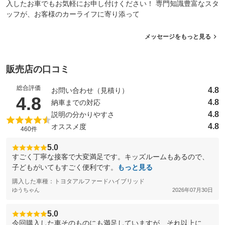
入したお車でもお気軽にお申し付けください！ 専門知識豊富なスタ
ッフが、お客様のカーライフに寄り添って
メッセージをもっと見る
販売店の口コミ
総合評価
4.8
お問い合わせ（見積り）
（5点満点中）
4.8
4.8
納車までの対応
4.8
説明の分かりやすさ
4.8
オススメ度
460件
5.0
すごく丁寧な接客で大変満足です。キッズルームもあるので、
子どもがいてもすごく便利です。
もっと見る
購入した車種：トヨタアルファードハイブリッド
ゆうちゃん
2026年07月30日
5.0
今回購入した車そのものにも満足していますが、それ以上に