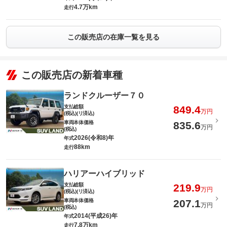
4.7万km
走行
この販売店の在庫一覧を見る
この販売店の新着車種
ランドクルーザー７０
支払総額
849.4
万円
(税込)(リ済込)
車両本体価格
835.6
万円
(税込)
2026(令和8)年
年式
88km
走行
ハリアーハイブリッド
支払総額
219.9
万円
(税込)(リ済込)
車両本体価格
207.1
万円
(税込)
2014(平成26)年
年式
7.8万km
走行