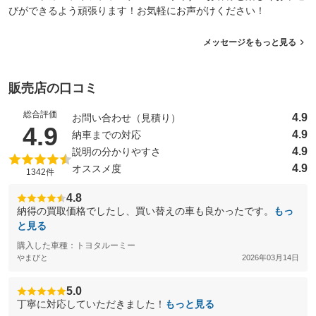
びができるよう頑張ります！お気軽にお声がけください！
メッセージをもっと見る
販売店の口コミ
総合評価
4.9
お問い合わせ（見積り）
（5点満点中）
4.9
4.9
納車までの対応
4.9
説明の分かりやすさ
4.9
オススメ度
1342件
4.8
納得の買取価格でしたし、買い替えの車も良かったです。
もっ
と見る
購入した車種：トヨタルーミー
やまびと
2026年03月14日
5.0
丁寧に対応していただきました！
もっと見る