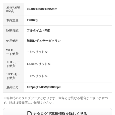
ダウンヒルアシストコントロール
アルミホイール：16インチ
：装備なし
：装備あり
全長×全幅
4930x1850x1895mm
×全高
パワーウィンドウ
盗難防止システム
革シート
ハーフレザーシート
：装備あり
：装備なし
：装備なし
：装備なし
車両重量
1980kg
アイドリングストップ
ドライブレコーダー
キーレス
LEDヘッドランプ
：装備あり
：装備なし
：装備あり
：装備あり
USB入力端子
Bluetooth接続
駆動形式
フルタイム４WD
HID(キセノンライト)
ポータブルナビ
：装備なし
：装備あり
：装備なし
：装備なし
100V電源
クリーンディーゼル
バックカメラ
ETC
使用燃料
無鉛レギュラーガソリン
：装備なし
：装備なし
：装備あり
：装備あり
センターデフロック
エアロ
スマートキー
：装備なし
WLTCモ
：装備なし
：装備あり
－km/リットル
ード燃費
レンタカーアップ
展示・試乗車
ローダウン
ランフラットタイヤ
：装備なし
：装備なし
：装備なし
：装備なし
JC08モー
12.4km/リットル
ド燃費
電動格納ミラー
パワーシート
3列シート
：装備あり
：装備なし
：装備あり
10/15モー
装備略号／用語解説
－km/リットル
ベンチシート
フルフラットシート
ド燃費
：装備なし
：装備なし
チップアップシート
オットマン
：装備なし
：装備なし
最高出力
182ps(134kW)/6000rpm
電動格納サードシート
シートヒーター
：装備なし
：装備なし
※新車時のカタログデータとなります。実際とは異なる場合がございますの
で、詳細は販売店にご確認ください。
ウォークスルー
後席モニター
：装備なし
：装備あり
電動リアゲート
フロントカメラ
カタログで車種情報を詳しく見る
：装備なし
：装備なし