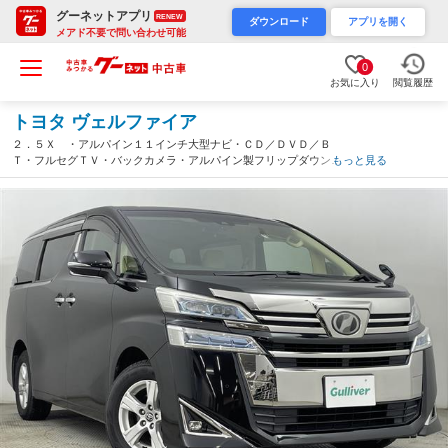
グーネットアプリ
RENEW
ダウンロード
アプリを開く
メアド不要で問い合わせ可能
0
お気に入り
閲覧履歴
トヨタ ヴェルファイア
２．５Ｘ ・アルパイン１１インチ大型ナビ・ＣＤ／ＤＶＤ／Ｂ
Ｔ・フルセグＴＶ・バックカメラ・アルパイン製フリップダウンモ
もっと見る
ニター・社外エンジンスターター・ウィンカーミラー・ＬＥＤヘッ
ドライト・ＬＥＤフォグライト（北海道）