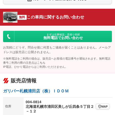
シートエアコン
全周囲カメラ
：装備なし
：装備なし
サイドカメラ
ルーフレール
この車両に関するお問い合わせ
：装備なし
無料
：装備なし
エアサスペンション
ヘッドライトウォッシャー
：装備なし
：装備なし
装備略号／用語解説
まずは在庫確認・見積り依頼
無料電話でお問い合わせ
お気軽にどうぞ。問合せ後に何度もご連絡が届くことはありません。メールア
ドレスは販売店に公開されません。
※無料電話をご利用の場合は、販売店へお客様の電話番号が通知されます。無料電話
番号ご利用の際の注意点は
こちら
IP電話、ひかり電話からはご利用いただけません。
販売店情報
ガリバー札幌清田店（株）ＩＤＯＭ
004-0814
住所
北海道札幌市清田区美しが丘四条５丁目２
MAP
－１２