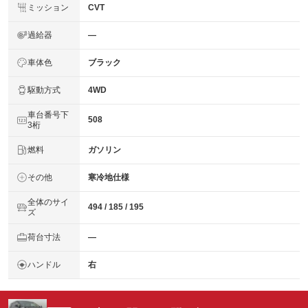
ミッション
CVT
過給器
―
車体色
ブラック
駆動方式
4WD
車台番号下
508
3桁
燃料
ガソリン
その他
寒冷地仕様
全体のサイ
494 / 185 / 195
ズ
荷台寸法
―
ハンドル
右