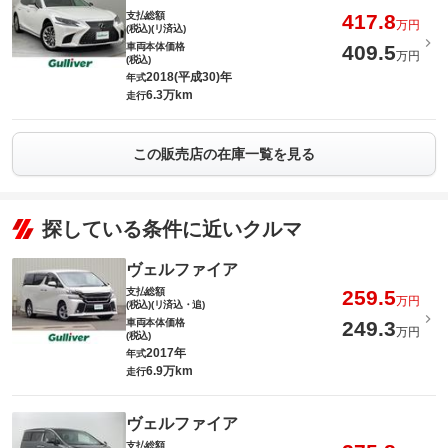
支払総額
417.8
万円
(税込)(リ済込)
車両本体価格
409.5
万円
(税込)
2018(平成30)年
年式
6.3万km
走行
この販売店の在庫一覧を見る
探している条件に近いクルマ
ヴェルファイア
支払総額
259.5
万円
(税込)(リ済込・追)
車両本体価格
249.3
万円
(税込)
2017年
年式
6.9万km
走行
ヴェルファイア
支払総額