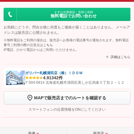
まずは在庫確認・見積り依頼
無料電話でお問い合わせ
お気軽にどうぞ。問合せ後に何度もご連絡が届くことはありません。 メールア
ドレスは販売店に公開されません。
※無料電話をご利用の場合は、販売店へお客様の電話番号が通知されます。無料電話
番号ご利用の際の注意点は
こちら
IP電話、ひかり電話からはご利用いただけません。
詳細はこちら
ガリバー札幌清田店（株）ＩＤＯＭ
4.9
1342件
【STEP1】
認証画面でグーネットを友だち追加してから「許可する」ボタンを押
〒004-0814 北海道札幌市清田区美しが丘四条５丁目２－１２
します
MAPで販売店までのルートを確認する
【STEP2】
トーク画面で
ボタンをタップして問い合わせを
完了してください。
スマートフォンの位置情報をONにしてください
こちら
装備
販売店