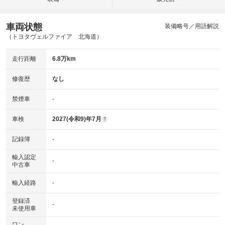
車両状態
装備略号／用語解説
（トヨタヴェルファイア 北海道）
走行距離
6.8万km
修復歴
なし
禁煙車
-
車検
2027(令和9)年7月
?
記録簿
-
輸入認定
-
中古車
輸入経路
-
登録済
-
未使用車
ワン