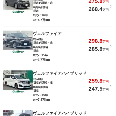
275.8
万円
(税込)(リ済込・追)
車両本体価格
268.4
万円
(税込)
2016年
年式
4.7万km
走行
ヴェルファイア
支払総額
298.8
万円
(税込)(リ済込・追)
車両本体価格
285.8
万円
(税込)
2015年
年式
1.7万km
走行
ヴェルファイアハイブリッド
支払総額
259.8
万円
(税込)(リ済込・追)
車両本体価格
247.5
万円
(税込)
2015年
年式
7.4万km
走行
ヴェルファイアハイブリッド