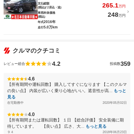
支払総額
265.1
万円
(税込)(リ済込・追)
車両本体価格
248
万円
(税込)
2016年
年式
5.0万km
走行
クルマのクチコミ
4.2
359
レビュー総合
投稿数
4.6
【所有期間や運転回数】 購入してすぐになります 【このクルマ
の良い点】 内装が広いく乗り心地がいい。遮音性が高...
もっと
見る
在宅勤務中
2020年05月02日
4.0
【所有期間または運転回数】 １日 【総合評価】 安全装備に期
待しています。 【良い点】 広さ、大...
もっと見る
９４
2018年06月23日