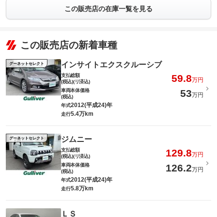
この販売店の在庫一覧を見る
この販売店の新着車種
インサイトエクスクルーシブ
グーネットセレクト
支払総額
59.8
万円
(税込)(リ済込)
車両本体価格
53
万円
(税込)
2012(平成24)年
年式
5.4万km
走行
ジムニー
グーネットセレクト
支払総額
129.8
万円
(税込)(リ済込)
車両本体価格
126.2
万円
(税込)
2012(平成24)年
年式
5.8万km
走行
ＬＳ