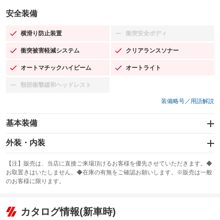
安全装備
横滑り防止装置
衝突安全ボディ
：装備あり
：装備なし
衝突被害軽減システム
クリアランスソナー
：装備あり
：装備あり
オートマチックハイビーム
オートライト
：装備あり
：装備あり
頸部衝撃緩和ヘッドレスト
：装備なし
装備略号／用語解説
基本装備
エアバッグ：運転席/助手席/サイド
外装・内装
：装備あり
スライドドア：電動
カーナビ：SDナビ
：装備あり
：装備あり
【注】販売は、当店に直接ご来場頂けるお客様を優先させていただきます。◆
お取置きはいたしません。◆在庫の有無をご確認お願いします。※販売は一般
サンルーフ
ABS
TV：フルセグ
：装備なし
：装備あり
：装備あり
のお客様に限ります。
エアコン
Wエアコン
オーディオ：CDまたはCDチェンジャー／ミュージックサーバー
：装備あり
：装備あり
：装備あり
リフトアップ
パワーステアリング
カタログ情報(新車時)
ビジュアル：-／DVD再生
：装備なし
：装備あり
：装備あり