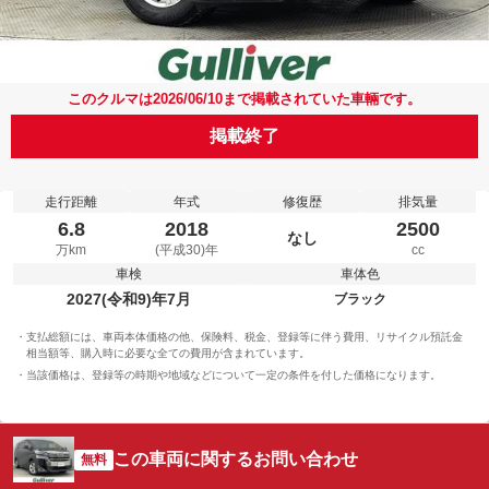
このクルマは2026/06/10まで掲載されていた車輛です。
掲載終了
走行距離
年式
修復歴
排気量
6.8
2018
2500
なし
万km
(平成30)年
cc
車検
車体色
2027(令和9)年7月
ブラック
支払総額には、車両本体価格の他、保険料、税金、登録等に伴う費用、リサイクル預託金
相当額等、購入時に必要な全ての費用が含まれています。
当該価格は、登録等の時期や地域などについて一定の条件を付した価格になります。
この車両に関するお問い合わせ
無料