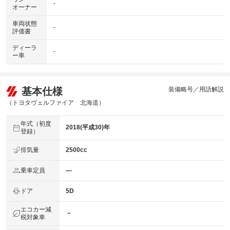
-
オーナー
車両状態
-
評価書
ディーラ
-
ー車
基本仕様
装備略号／用語解説
（トヨタヴェルファイア 北海道）
年式（初度
2018(平成30)年
登録）
排気量
2500cc
乗車定員
―
ドア
5D
エコカー減
－
税対象車