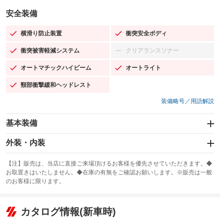
安全装備
横滑り防止装置
衝突安全ボディ
：装備あり
：装備あり
衝突被害軽減システム
クリアランスソナー
：装備あり
：装備なし
オートマチックハイビーム
オートライト
：装備あり
：装備あり
頸部衝撃緩和ヘッドレスト
：装備あり
装備略号／用語解説
基本装備
エアバッグ：運転席/助手席/サイド
外装・内装
：装備あり
スライドドア
カーナビ：メモリーナビ他
：装備なし
：装備あり
【注】販売は、当店に直接ご来場頂けるお客様を優先させていただきます。◆
お取置きはいたしません。◆在庫の有無をご確認お願いします。※販売は一般
サンルーフ
ABS
TV：フルセグ
：装備なし
：装備あり
：装備あり
のお客様に限ります。
エアコン
Wエアコン
オーディオ：CDまたはCDチェンジャー／ミュージックプレイヤー接続
：装備あり
：装備なし
：装備あり
可
リフトアップ
パワーステアリング
カタログ情報(新車時)
：装備なし
：装備あり
ビジュアル：-／DVD再生
：装備あり