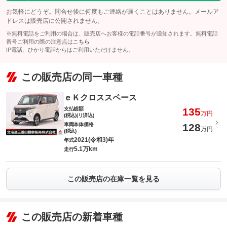
お気軽にどうぞ。問合せ後に何度もご連絡が届くことはありません。メールア
ドレスは販売店に公開されません。
※無料電話をご利用の場合は、販売店へお客様の電話番号が通知されます。無料電話
番号ご利用の際の注意点は
こちら
IP電話、ひかり電話からはご利用いただけません。
この販売店の同一車種
ｅＫクロススペース
支払総額
135
万円
(税込)(リ済込)
車両本体価格
128
万円
(税込)
2021(令和3)年
年式
5.1万km
走行
この販売店の在庫一覧を見る
この販売店の新着車種