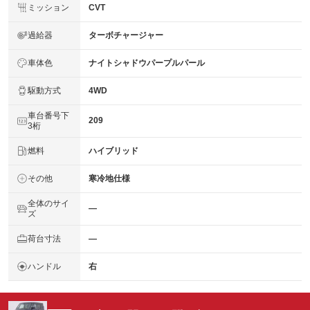
ミッション
CVT
過給器
ターボチャージャー
車体色
ナイトシャドウパープルパール
駆動方式
4WD
車台番号下
209
3桁
燃料
ハイブリッド
その他
寒冷地仕様
全体のサイ
―
ズ
荷台寸法
―
ハンドル
右