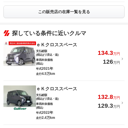
この販売店の在庫一覧を見る
探している条件に近いクルマ
ｅＫクロススペース
支払総額
134.3
万円
(税込)(リ済込・追)
車両本体価格
126
万円
(税込)
2021年
年式
4.5万km
走行
ｅＫクロススペース
支払総額
132.8
万円
(税込)(リ済込・追)
車両本体価格
129.3
万円
(税込)
2022年
年式
2.4万km
走行