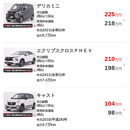
デリカミニ
支払総額
225
万円
(税込)(リ済込)
車両本体価格
218
万円
(税込)
2023(令和5)年
年式
0.7万km
走行
エクリプスクロスＰＨＥＶ
支払総額
210
万円
(税込)(リ済込)
車両本体価格
198
万円
(税込)
2021(令和3)年
年式
7.4万km
走行
キャスト
支払総額
104
万円
(税込)(リ済込)
車両本体価格
98
万円
(税込)
2016(平成28)年
年式
4.7万km
走行