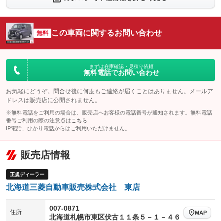
：装備なし
：装備なし
シートエアコン
全周囲カメラ
：装備なし
：装備なし
この車両に関するお問い合わせ
サイドカメラ
無料
ルーフレール
：装備なし
：装備なし
エアサスペンション
ヘッドライトウォッシャー
：装備なし
：装備なし
装備略号／用語解説
まずは在庫確認・見積り依頼
無料電話でお問い合わせ
お気軽にどうぞ。問合せ後に何度もご連絡が届くことはありません。メールア
ドレスは販売店に公開されません。
※無料電話をご利用の場合は、販売店へお客様の電話番号が通知されます。無料電話
番号ご利用の際の注意点は
こちら
IP電話、ひかり電話からはご利用いただけません。
販売店情報
正規ディーラー
北海道三菱自動車販売株式会社 東店
007-0871
住所
MAP
北海道札幌市東区伏古１１条５－１－４６