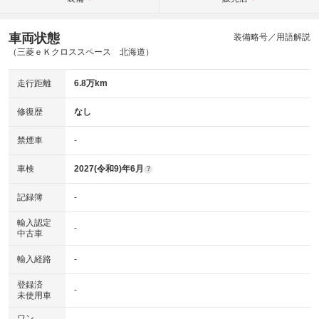
車両状態
装備略号／用語解説
（三菱ｅＫクロススペース 北海道）
走行距離
6.8万km
修復歴
なし
禁煙車
-
車検
2027(令和9)年6月
?
記録簿
-
輸入認定
-
中古車
輸入経路
-
登録済
-
未使用車
ワン