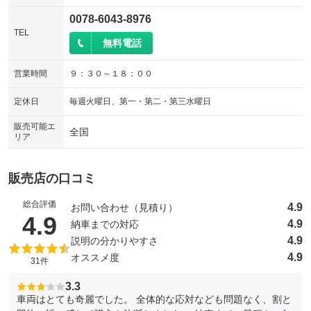
0078-6043-8976
TEL
無料電話
営業時間
９：３０～１８：００
定休日
毎週火曜日、第一・第二・第三水曜日
販売可能エ
全国
リア
販売店の口コミ
総合評価
4.9
お問い合わせ（見積り）
（5点満点中）
4.9
4.9
納車までの対応
4.9
説明の分かりやすさ
4.9
オススメ度
31件
3.3
車両はとても奇麗でした。 全体的な応対なども問題なく、割と