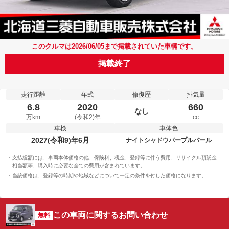
このクルマは2026/06/05まで掲載されていた車輛です。
掲載終了
走行距離
年式
修復歴
排気量
6.8
2020
660
なし
万km
(令和2)年
cc
車検
車体色
2027(令和9)年6月
ナイトシャドウパープルパール
支払総額には、車両本体価格の他、保険料、税金、登録等に伴う費用、リサイクル預託金
相当額等、購入時に必要な全ての費用が含まれています。
当該価格は、登録等の時期や地域などについて一定の条件を付した価格になります。
この車両に関するお問い合わせ
無料