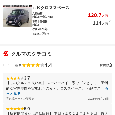
ｅＫクロススペース
支払総額
120.7
万円
(税込)(リ済込・追)
車両本体価格
114
万円
(税込)
2020年
年式
5.7万km
走行
クルマのクチコミ
4.4
3
レビュー総合
投稿数
3.7
【このクルマの良い点】 スーパーハイト系ワゴンとして、圧倒
的な室内空間を実現したのｅｋクロススペース。 両側でス...
も
っと見る
喜久蔵ラーメン新発売
2023年06月28日
5.0
【所有期間または運転回数】 本日（２０２１年１月９日）購入