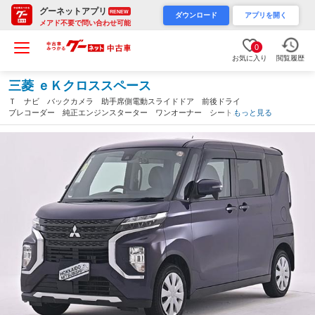
グーネットアプリ
RENEW
ダウンロード
アプリを開く
メアド不要で問い合わせ可能
0
お気に入り
閲覧履歴
三菱 ｅＫクロススペース
Ｔ ナビ バックカメラ 助手席側電動スライドドア 前後ドライ
ブレコーダー 純正エンジンスターター ワンオーナー シートヒ
もっと見る
ーター ハンズフリーオートスライドドア（北海道）