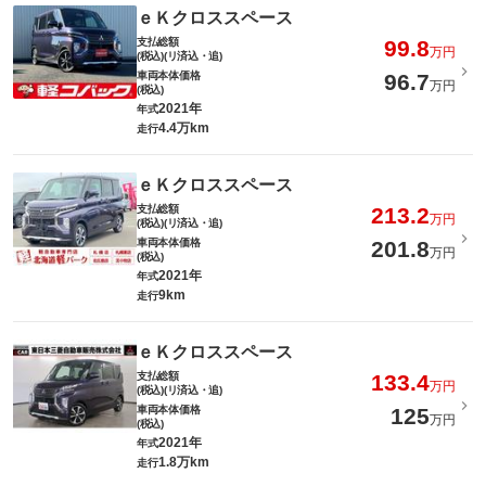
ｅＫクロススペース
支払総額
99.8
万円
(税込)(リ済込・追)
車両本体価格
96.7
万円
(税込)
2021年
年式
4.4万km
走行
ｅＫクロススペース
支払総額
213.2
万円
(税込)(リ済込・追)
車両本体価格
201.8
万円
(税込)
2021年
年式
9km
走行
ｅＫクロススペース
支払総額
133.4
万円
(税込)(リ済込・追)
車両本体価格
125
万円
(税込)
2021年
年式
1.8万km
走行