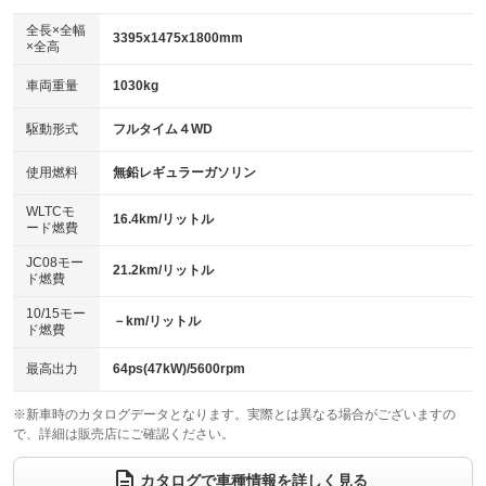
ダウンヒルアシストコントロール
：装備あり
アルミホイール：15インチ
全長×全幅
：装備あり
3395x1475x1800mm
×全高
パワーウィンドウ
盗難防止システム
：装備あり
：装備あり
革シート
ハーフレザーシート
：装備なし
：装備あり
車両重量
1030kg
アイドリングストップ
ドライブレコーダー
：装備あり
：装備あり
キーレス
LEDヘッドランプ
：装備あり
：装備あり
USB入力端子
Bluetooth接続
駆動形式
フルタイム４WD
：装備なし
：装備あり
HID(キセノンライト)
ポータブルナビ
：装備なし
：装備なし
100V電源
クリーンディーゼル
使用燃料
無鉛レギュラーガソリン
：装備なし
：装備なし
バックカメラ
ETC
：装備あり
：装備なし
センターデフロック
：装備なし
WLTCモ
エアロ
スマートキー
16.4km/リットル
：装備なし
：装備あり
ード燃費
レンタカーアップ
展示・試乗車
：装備なし
：装備なし
ローダウン
ランフラットタイヤ
：装備なし
：装備なし
JC08モー
21.2km/リットル
ド燃費
電動格納ミラー
：装備あり
パワーシート
3列シート
：装備なし
：装備なし
10/15モー
装備略号／用語解説
－km/リットル
ド燃費
ベンチシート
フルフラットシート
：装備あり
：装備なし
チップアップシート
オットマン
最高出力
64ps(47kW)/5600rpm
：装備なし
：装備なし
電動格納サードシート
シートヒーター
：装備なし
：装備あり
※新車時のカタログデータとなります。実際とは異なる場合がございますの
で、詳細は販売店にご確認ください。
ウォークスルー
後席モニター
：装備なし
：装備なし
カタログで車種情報を詳しく見る
電動リアゲート
フロントカメラ