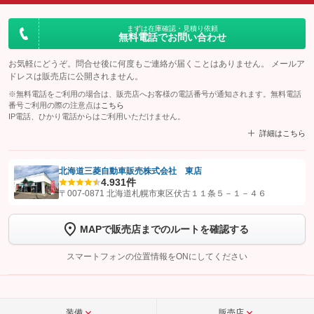
まずは在庫確認・見積り依頼
無料電話でお問い合わせ
お気軽にどうぞ。問合せ後に何度もご連絡が届くことはありません。 メールア
ドレスは販売店に公開されません。
※無料電話をご利用の場合は、販売店へお客様の電話番号が通知されます。無料電話
番号ご利用の際の注意点は
こちら
IP電話、ひかり電話からはご利用いただけません。
詳細はこちら
北海道三菱自動車販売株式会社 東店
4.9
31件
【STEP1】
認証画面でグーネットを友だち追加してから「許可する」ボタンを押
〒007-0871 北海道札幌市東区伏古１１条５－１－４６
します
MAPで販売店までのルートを確認する
【STEP2】
トーク画面で
ボタンをタップして問い合わせを
完了してください。
スマートフォンの位置情報をONにしてください
こちら
装備
販売店