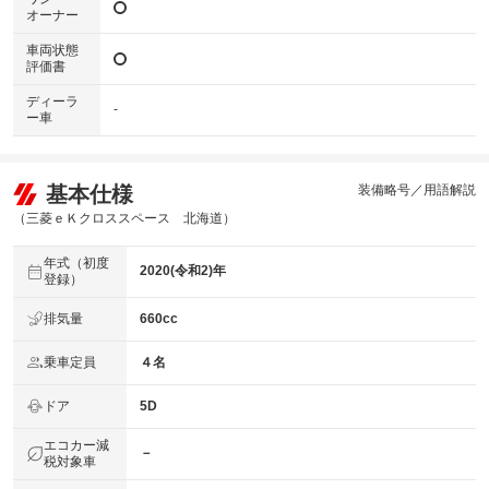
オーナー
車両状態
評価書
ディーラ
-
ー車
基本仕様
装備略号／用語解説
（三菱ｅＫクロススペース 北海道）
年式（初度
2020(令和2)年
登録）
排気量
660cc
乗車定員
４名
ドア
5D
エコカー減
－
税対象車