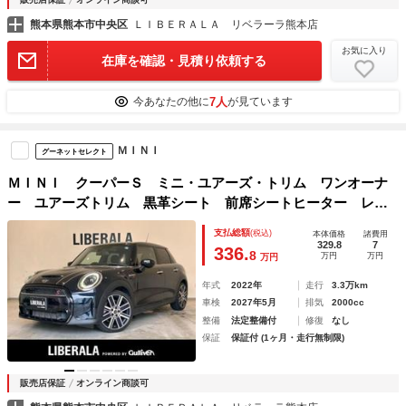
熊本県熊本市中央区
ＬＩＢＥＲＡＬＡ リベラーラ熊本店
お気に入り
在庫を確認・見積り依頼する
7人
今あなたの他に
が見ています
ＭＩＮＩ
グーネットセレクト
ＭＩＮＩ クーパーＳ ミニ・ユアーズ・トリム ワンオーナ
ー ユアーズトリム 黒革シート 前席シートヒーター レザ
ーステアリング 純正ナビ Ｂｌｕｅｔｏｏｔｈ ＵＳＢ Ｐ
支払総額
(税込)
本体価格
諸費用
ＤＣ自動起動 ＥＴＣ アンビエントライト ＵＫテールラン
329.8
7
336.
8
万円
万円
万円
プ 純正１８インチＡＷ
年式
2022年
走行
3.3万km
車検
2027年5月
排気
2000cc
整備
法定整備付
修復
なし
保証
保証付 (1ヶ月・走行無制限)
販売店保証
オンライン商談可