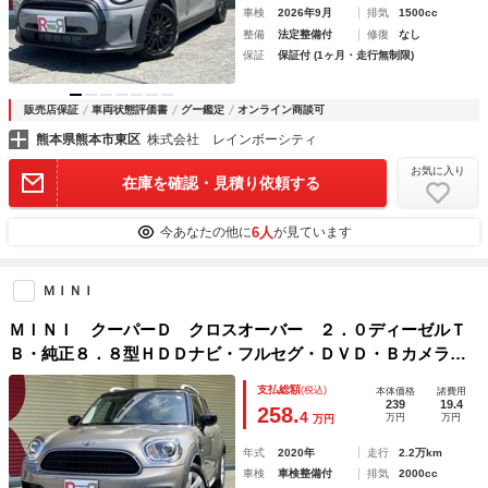
車検
2026年9月
排気
1500cc
整備
法定整備付
修復
なし
保証
保証付 (1ヶ月・走行無制限)
販売店保証
車両状態評価書
グー鑑定
オンライン商談可
熊本県熊本市東区
株式会社 レインボーシティ
お気に入り
在庫を確認・見積り依頼する
6人
今あなたの他に
が見ています
ＭＩＮＩ
ＭＩＮＩ クーパーＤ クロスオーバー ２．０ディーゼルＴ
Ｂ・純正８．８型ＨＤＤナビ・フルセグ・ＤＶＤ・Ｂカメラ・
ソナー・ＥＴＣ・スマートキー・ＥＧプッシュ・Ｒクルコン・
支払総額
(税込)
本体価格
諸費用
アンビエントライト・ＣＡＢＡＮＡシートカバー・パワーバッ
239
19.4
258.
4
万円
万円
万円
ク・１７ＡＷ
年式
2020年
走行
2.2万km
車検
車検整備付
排気
2000cc