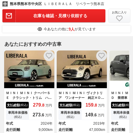
熊本県熊本市中央区
ＬＩＢＥＲＡＬＡ リベラーラ熊本店
お気に入り
在庫を確認・見積り依頼する
9人
今あなたの他に
が見ています
あなたにおすすめの中古車
ＭＩＮＩ ＭＩＮＩ クーパーＳ
ＭＩＮＩ ＭＩＮＩ ヴィクトリ
ＭＩＮＩ ＭＩ
Ｅ クラシック・トリム ハー
ア ワンオーナー 純正ＨＤＤ
Ｄ 禁煙車 
フレザーシート ワンオーナ
ナビ バックカメラ Ｂｌｕｅ
正ナビ（Ｂｌ
279.
159.
8
8
支払総額
支払総額
支払総額
(税込)
(税込)
(税込)
万円
万円
ー シートヒーター ハンドル
ｔｏｏｔｈ クルーズコントロ
Ａｐｐｌｅｃ
ヒーター 純正ナビ 全方位カ
ール アイドリングストップ
Ｍ ＦＭ） 
車両本体価格
車両本体価格
車両本体価格
273.
149.
6
6
万円
万円
メラ ＥＴＣ ヘッドアップデ
ＬＥＤヘッドライト ユニオン
ー バックカ
(税込)
(税込)
(税込)
ィスプレイ ワイヤレスチャー
ジャックテールライト ウェル
ＥＤヘッドラ
年式
2024年
年式
2019年
年式
ジング ＬＥＤヘッドランプ
カムライト 純正１５インチア
グストップ 
走行距離
9,000km
走行距離
47,000km
走行距離
純正オプション１８インチＡＷ
ルミ