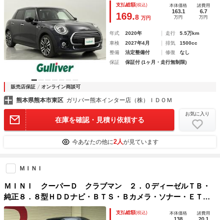
支払総額
(税込)
本体価格
諸費用
ッドライト アイドリングストップ 社外フロアマット
163.1
6.7
169.
8
万円
万円
万円
年式
2020年
走行
5.5万km
車検
2027年4月
排気
1500cc
整備
法定整備付
修復
なし
保証
保証付 (1ヶ月・走行無制限)
販売店保証
オンライン商談可
熊本県熊本市東区
ガリバー熊本インター店（株）ＩＤＯＭ
お気に入り
在庫を確認・見積り依頼する
2人
今あなたの他に
が見ています
ＭＩＮＩ
ＭＩＮＩ クーパーＤ クラブマン ２．０ディーゼルＴＢ・
純正８．８型ＨＤＤナビ・ＢＴＳ・Ｂカメラ・ソナー・ＥＴ
Ｃ・スマートキー・ＥＧプッシュ・アイスト・アンビエントラ
支払総額
(税込)
本体価格
諸費用
イト・Ｒクルコン・ＬＥＤライト・ＪＣＷ用グリル・衝突軽
138
20.1