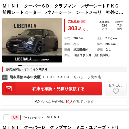
ＭＩＮＩ クーパーＳＤ クラブマン レザーシートＰＫＧ
前席シートヒーター パワーシート シートメモリ 社外ＣＤ
／ＤＶＤプレーヤー 純正ナビ フルセグＴＶ Ｂｌｕｅｔｏ
支払総額
(税込)
本体価格
諸費用
ｏｔｈ ＰＤＣ自動起動 バックカメラ ＡＣＣ ＯＰ１７イ
296
7.8
303.
8
万円
万円
万円
ンチＡＷ
年式
2020年
走行
2.7万km
車検
なし
排気
2000cc
整備
法定整備付
修復
なし
保証
保証付 (1ヶ月・走行無制限)
販売店保証
オンライン商談可
熊本県熊本市中央区
ＬＩＢＥＲＡＬＡ リベラーラ熊本店
お気に入り
在庫を確認・見積り依頼する
10人
今あなたの他に
が見ています
ＭＩＮＩ
UP
グーネットセレクト
ＭＩＮＩ クーパーＤ クラブマン ミニ・ユアーズ・トリ