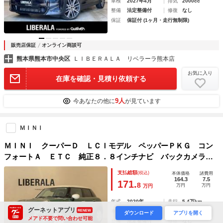
車検
2027年4月
排気
2000cc
整備
法定整備付
修復
なし
保証
保証付 (1ヶ月・走行無制限)
販売店保証
オンライン商談可
熊本県熊本市中央区
ＬＩＢＥＲＡＬＡ リベラーラ熊本店
お気に入り
在庫を確認・見積り依頼する
9人
今あなたの他に
が見ています
ＭＩＮＩ
ＭＩＮＩ クーパーＤ ＬＣＩモデル ペッパーＰＫＧ コン
フォートＡ ＥＴＣ 純正８．８インチナビ バックカメラ
プッシュスタート 横滑り防止装置 クリアランスソナー オ
支払総額
(税込)
本体価格
諸費用
ートマチックハイビーム インテリジェントセーフティ
164.3
7.5
171.
8
万円
万円
万円
年式
2020年
走行
5.4万km
グーネットアプリ
RENEW
車検
なし
排気
1500cc
ダウンロード
アプリを開く
メアド不要で問い合わせ可能
整備
法定整備付
修復
なし