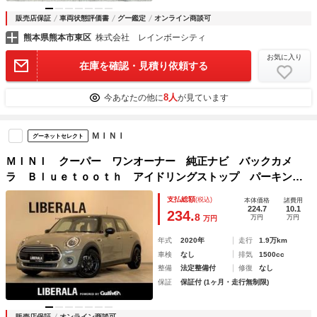
販売店保証
車両状態評価書
グー鑑定
オンライン商談可
熊本県熊本市東区
株式会社 レインボーシティ
お気に入り
在庫を確認・見積り依頼する
8人
今あなたの他に
が見ています
ＭＩＮＩ
グーネットセレクト
ＭＩＮＩ クーパー ワンオーナー 純正ナビ バックカメ
ラ Ｂｌｕｅｔｏｏｔｈ アイドリングストップ パーキング
アシスト ユニオンジャックテールライト ＬＥＤヘッドライ
支払総額
(税込)
本体価格
諸費用
ト インテリジェントセーフティ 純正１７インチブラック
224.7
10.1
234.
8
万円
万円
万円
年式
2020年
走行
1.9万km
車検
なし
排気
1500cc
整備
法定整備付
修復
なし
保証
保証付 (1ヶ月・走行無制限)
販売店保証
オンライン商談可