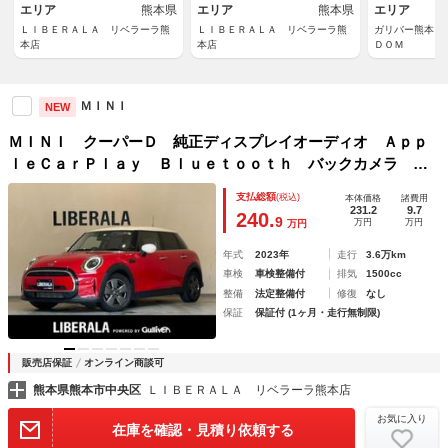
エリア
熊本県
エリア
熊本県
エリア
ＬＩＢＥＲＡＬＡ リベラーラ熊
ＬＩＢＥＲＡＬＡ リベラーラ熊
ガリバー熊本イ
本店
本店
ＤＯＭ
ＭＩＮＩ
NEW
ＭＩＮＩ クーパーＤ 純正ディスプレイオーディオ Ａｐｐ
ｌｅＣａｒＰｌａｙ Ｂｌｕｅｔｏｏｔｈ バックカメラ Ｅ
ＴＣ ＬＥＤヘッドランプ ＵＫテールランプ 衝突被害軽減
支払総額
(税込)
本体価格
諸費用
システム ＡＢＳ 革調シートカバー シートヒーター
231.2
9.7
240.
9
万円
万円
万円
年式
2023年
走行
3.6万km
車検
車検整備付
排気
1500cc
整備
法定整備付
修復
なし
保証
保証付 (1ヶ月・走行無制限)
販売店保証
オンライン商談可
熊本県熊本市中央区
ＬＩＢＥＲＡＬＡ リベラーラ熊本店
お気に入り
在庫を確認・見積り依頼する