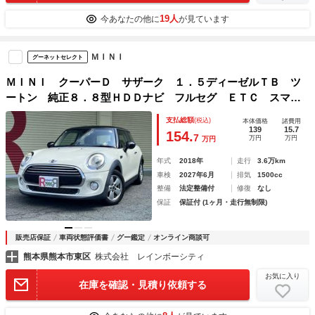
19人
今あなたの他に
が見ています
ＭＩＮＩ
グーネットセレクト
ＭＩＮＩ クーパーＤ サザーク １．５ディーゼルＴＢ ツ
ートン 純正８．８型ＨＤＤナビ フルセグ ＥＴＣ スマー
トキーＥＧプッシュ アイスト 黒レザースポーツシート シ
支払総額
(税込)
本体価格
諸費用
ートヒーター ＬＥＤライト ＬＥＤフォグ 純正１５ＡＷ
139
15.7
154.
7
万円
万円
万円
ドラレコ
年式
2018年
走行
3.6万km
車検
2027年6月
排気
1500cc
整備
法定整備付
修復
なし
保証
保証付 (1ヶ月・走行無制限)
販売店保証
車両状態評価書
グー鑑定
オンライン商談可
熊本県熊本市東区
株式会社 レインボーシティ
お気に入り
在庫を確認・見積り依頼する