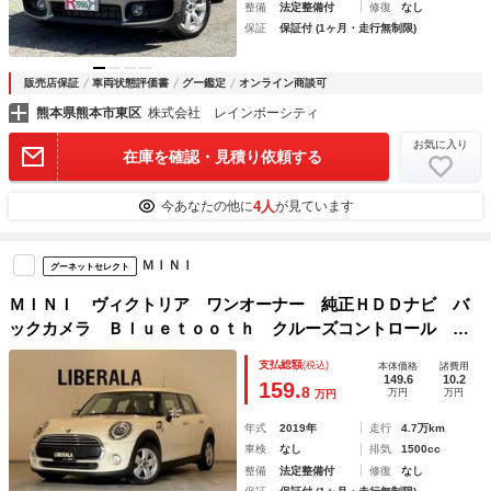
整備
法定整備付
修復
なし
保証
保証付 (1ヶ月・走行無制限)
販売店保証
車両状態評価書
グー鑑定
オンライン商談可
熊本県熊本市東区
株式会社 レインボーシティ
お気に入り
在庫を確認・見積り依頼する
4人
今あなたの他に
が見ています
ＭＩＮＩ
グーネットセレクト
ＭＩＮＩ ヴィクトリア ワンオーナー 純正ＨＤＤナビ バ
ックカメラ Ｂｌｕｅｔｏｏｔｈ クルーズコントロール ア
イドリングストップ ＬＥＤヘッドライト ユニオンジャック
支払総額
(税込)
本体価格
諸費用
テールライト ウェルカムライト 純正１５インチアルミ
149.6
10.2
159.
8
万円
万円
万円
年式
2019年
走行
4.7万km
車検
なし
排気
1500cc
整備
法定整備付
修復
なし