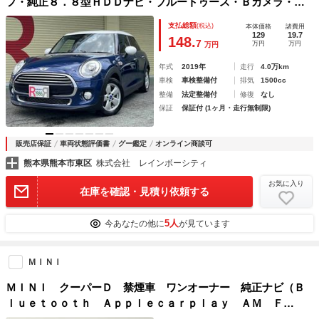
フ・純正８．８型ＨＤＤナビ・ブルートゥース・Ｂカメラ・ソ
ナー・ＥＴＣ・スマートキー・ＥＧプッシュ・アイスト・革巻
支払総額
(税込)
本体価格
諸費用
きステアリング・ＬＥＤライトフォグ・１５ＡＷ・ドラレコ
129
19.7
148.
7
万円
万円
万円
年式
2019年
走行
4.0万km
車検
車検整備付
排気
1500cc
整備
法定整備付
修復
なし
保証
保証付 (1ヶ月・走行無制限)
販売店保証
車両状態評価書
グー鑑定
オンライン商談可
熊本県熊本市東区
株式会社 レインボーシティ
お気に入り
在庫を確認・見積り依頼する
5人
今あなたの他に
が見ています
ＭＩＮＩ
ＭＩＮＩ クーパーＤ 禁煙車 ワンオーナー 純正ナビ（Ｂ
ｌｕｅｔｏｏｔｈ Ａｐｐｌｅｃａｒｐｌａｙ ＡＭ Ｆ
Ｍ） 前席シートヒーター バックカメラ ターボ ＬＥＤヘ