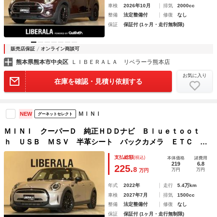
車検
2026年10月
排気
2000cc
整備
法定整備付
修復
なし
保証
保証付 (1ヶ月・走行無制限)
販売店保証
オンライン商談可
熊本県熊本市中央区
ＬＩＢＥＲＡＬＡ リベラーラ熊本店
お気に入り
在庫を確認・見積り依頼する
ＭＩＮＩ
NEW
グーネットセレクト
ＭＩＮＩ クーパーＤ 純正ＨＤＤナビ Ｂｌｕｅｔｏｏｔ
ｈ ＵＳＢ ＭＳＶ 半革シート バックカメラ ＥＴＣ Ｕ
Ｋテールランプ インテリジェントセーフティ ツートンカラ
支払総額
(税込)
本体価格
諸費用
ー ＰＤＣ自動起動 パーキングアシスト ＬＥＤライト
219
6.8
225.
8
万円
万円
万円
年式
2022年
走行
5.4万km
車検
2027年7月
排気
1500cc
整備
法定整備付
修復
なし
保証
保証付 (1ヶ月・走行無制限)