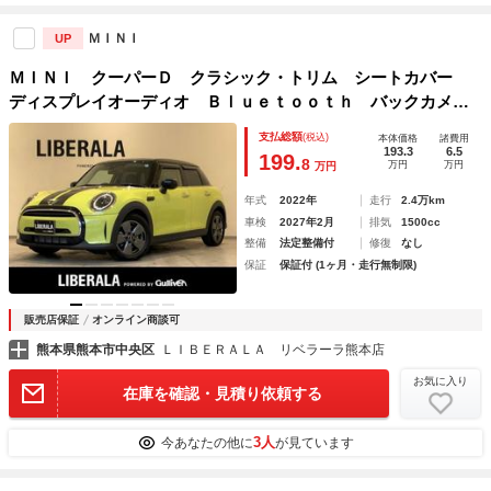
ＭＩＮＩ
UP
ＭＩＮＩ クーパーＤ クラシック・トリム シートカバー
ディスプレイオーディオ Ｂｌｕｅｔｏｏｔｈ バックカメ
ラ パーキングセンサー パーキングアシスト インテリジェ
支払総額
(税込)
本体価格
諸費用
ントセーフティ クルーズコントロール ＬＥＤヘッドライ
193.3
6.5
199.
8
万円
万円
万円
ト ＬＥＤテールライト
年式
2022年
走行
2.4万km
車検
2027年2月
排気
1500cc
整備
法定整備付
修復
なし
保証
保証付 (1ヶ月・走行無制限)
販売店保証
オンライン商談可
熊本県熊本市中央区
ＬＩＢＥＲＡＬＡ リベラーラ熊本店
お気に入り
在庫を確認・見積り依頼する
3人
今あなたの他に
が見ています