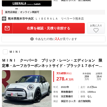
保証
保証付 (1ヶ月・走行無制限)
販売店保証
オンライン商談可
熊本県熊本市中央区
ＬＩＢＥＲＡＬＡ リベラーラ熊本店
お気に入り
在庫を確認・見積り依頼する
2人
今あなたの他に
が見ています
ＭＩＮＩ
ＭＩＮＩ クーパーＤ ブリック・レーン・エディション 限
定車・ルーフカラーボンネットサイド・ブラック１７ホイー
ル・サイドスカットル・フロアマット・１．５ディーゼルＴ
支払総額
(税込)
本体価格
諸費用
Ｂ・純正８．８型ＨＤＤナビ・ＥＴＣ・Ｂカメラ・レザーシー
259
19.4
278.
4
万円
万円
万円
ト・シートＨ・１７ＡＷ・衝突軽減
年式
2022年
走行
2.2万km
車検
車検整備付
排気
1500cc
整備
法定整備付
修復
なし
保証
保証付 (1ヶ月・走行無制限)