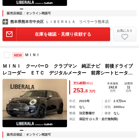
販売店保証
オンライン商談可
熊本県熊本市中央区
ＬＩＢＥＲＡＬＡ リベラーラ熊本店
お気に入り
在庫を確認・見積り依頼する
ＭＩＮＩ
NEW
ＭＩＮＩ クーパーＤ クラブマン 純正ナビ 前後ドライブ
レコーダー ＥＴＣ デジタルメーター 前席シートヒータ
ー ＡｐｐｌｅＣａｒＰｌａｙ アンビエントライト レザー
支払総額
(税込)
本体価格
諸費用
シートカバー クルーズコントロール インテリジェントセー
242.8
11
253.
8
万円
万円
万円
フティ
年式
2023年
走行
2.9万km
車検
なし
排気
2000cc
整備
法定整備付
修復
なし
保証
保証付 (1ヶ月・走行無制限)
販売店保証
オンライン商談可