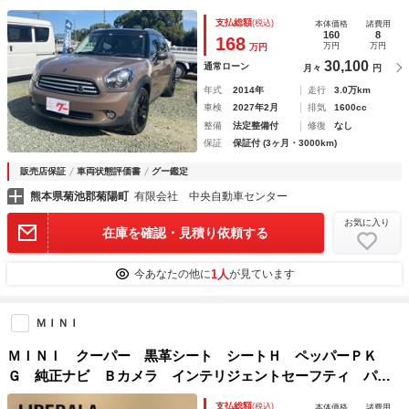
エアコン パワーステアリング パワーウィンドウ 運転席エ
支払総額
(税込)
本体価格
諸費用
アバッグ 助手席エアバッグ
160
8
168
万円
万円
万円
30,100
通常ローン
月々
円
年式
2014年
走行
3.0万km
車検
2027年2月
排気
1600cc
整備
法定整備付
修復
なし
保証
保証付 (3ヶ月・3000km)
販売店保証
車両状態評価書
グー鑑定
熊本県菊池郡菊陽町
有限会社 中央自動車センター
お気に入り
在庫を確認・見積り依頼する
1人
今あなたの他に
が見ています
ＭＩＮＩ
ＭＩＮＩ クーパー 黒革シート シートＨ ペッパーＰＫ
Ｇ 純正ナビ Ｂカメラ インテリジェントセーフティ パー
クディスタンスコントロール アイドリングストップ ＬＥＤ
支払総額
(税込)
本体価格
諸費用