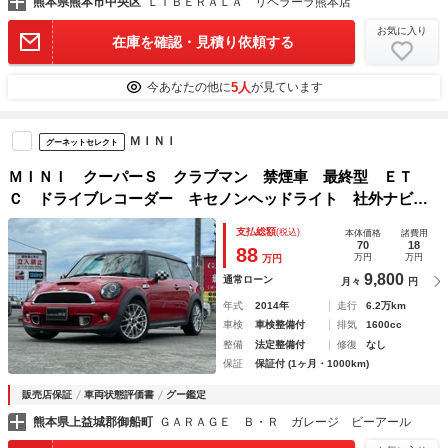
熊本県熊本市中央区
ＬＩＢＥＲＡＬＡ リベラーラ熊本店
お気に入り
在庫を確認・見積り依頼する
5人
今あなたの他に
が見ています
ＭＩＮＩ
グーネットセレクト
ＭＩＮＩ クーパーＳ クラブマン 禁煙車 最終型 ＥＴ
Ｃ ドライブレコーダー キセノンヘッドライト 社外ナビ
フルセグＴＶ Ｂｌｕｅｔｏｏｔｈ
支払総額
(税込)
本体価格
諸費用
70
18
88
万円
万円
万円
9,800
通常ローン
月々
円
年式
2014年
走行
6.2万km
車検
車検整備付
排気
1600cc
整備
法定整備付
修復
なし
保証
保証付 (1ヶ月・1000km)
販売店保証
車両状態評価書
グー鑑定
熊本県上益城郡御船町
ＧＡＲＡＧＥ Ｂ・Ｒ ガレージ ビーアール