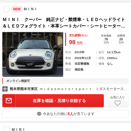
ＭＩＮＩ
NEW
ＭＩＮＩ クーパー 純正ナビ・禁煙車・ＬＥＤヘッドライト
＆ＬＥＤフォグライト・本革シートカバー・シートヒーター・
バックカメラ・前後障害物センサー パーキングアシスト・コ
支払総額
(税込)
本体価格
諸費用
ンフォートアクセス・衝突被害軽減ブレーキ・ＥＴＣ
78
20
98
万円
万円
万円
年式
2019年
走行
14.1万km
車検
2026年12月
排気
1500cc
整備
法定整備無
修復
なし
保証
保証無
オンライン商談可
熊本県熊本市東区
ｍｉｄａｓｍｏｔｏｒｓｐｏｒｔ ミダスモータースポーツ
お気に入り
在庫を確認・見積り依頼する
8人
今あなたの他に
が見ています
ＭＩＮＩ