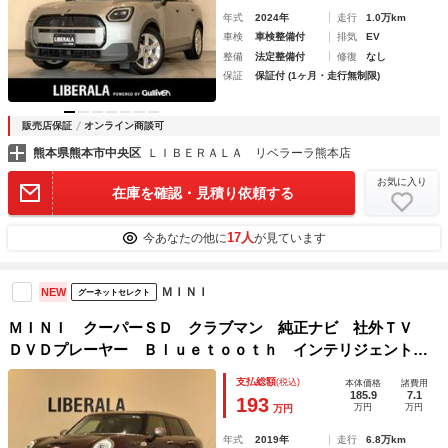
年式
2024年
走行
1.0万km
車検
車検整備付
排気
EV
整備
法定整備付
修復
なし
保証
保証付 (1ヶ月・走行無制限)
販売店保証
オンライン商談可
熊本県熊本市中央区
ＬＩＢＥＲＡＬＡ リベラーラ熊本店
お気に入り
在庫を確認・見積り依頼する
17人
今あなたの他に
が見ています
ＭＩＮＩ
NEW
グーネットセレクト
ＭＩＮＩ クーパーＳＤ クラブマン 純正ナビ 社外ＴＶ
ＤＶＤプレーヤー Ｂｌｕｅｔｏｏｔｈ インテリジェントセ
ーフティ バックカメラ ＥＴＣ ドラレコ 純正１７インチ
支払総額
(税込)
本体価格
諸費用
ＡＷ クルーズコントロール ＬＥＤヘッドランプ ＬＥＤフ
185.9
7.1
193
万円
万円
万円
ォグランプ
年式
2019年
走行
6.8万km