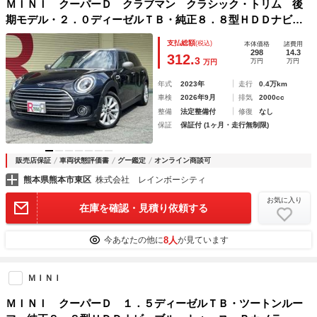
ＭＩＮＩ クーパーＤ クラブマン クラシック・トリム 後
期モデル・２．０ディーゼルＴＢ・純正８．８型ＨＤＤナビ・
アップルカープレイ・ＢＴＳ・Ｂカメラ・ソナー・ＥＴＣ・ス
支払総額
(税込)
本体価格
諸費用
マートキー・ＥＧプッシュ・アンビエントライト・ハーフレザ
298
14.3
312.
3
万円
万円
万円
ーシート・シートＨ・ＬＥＤ
年式
2023年
走行
0.4万km
車検
2026年9月
排気
2000cc
整備
法定整備付
修復
なし
保証
保証付 (1ヶ月・走行無制限)
販売店保証
車両状態評価書
グー鑑定
オンライン商談可
熊本県熊本市東区
株式会社 レインボーシティ
お気に入り
在庫を確認・見積り依頼する
8人
今あなたの他に
が見ています
ＭＩＮＩ
ＭＩＮＩ クーパーＤ １．５ディーゼルＴＢ・ツートンルー