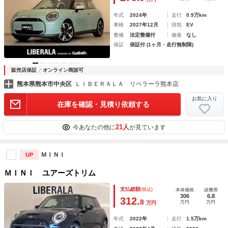
ション１８インチＡＷ
年式
2024年
走行
0.9万km
車検
2027年12月
排気
EV
整備
法定整備付
修復
なし
保証
保証付 (1ヶ月・走行無制限)
販売店保証
オンライン商談可
熊本県熊本市中央区
ＬＩＢＥＲＡＬＡ リベラーラ熊本店
お気に入り
在庫を確認・見積り依頼する
21人
今あなたの他に
が見ています
ＭＩＮＩ
UP
ＭＩＮＩ ユアーズトリム
支払総額
(税込)
本体価格
諸費用
306
6.8
312.
8
万円
万円
万円
年式
2022年
走行
1.5万km