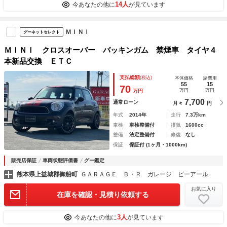
14人
今あなたの他に
が見ています
ＭＩＮＩ
グーネットセレクト
ＭＩＮＩ クロスオーバー バッキンガム 禁煙車 タイヤ４
本新品交換 ＥＴＣ
支払総額
(税込)
本体価格
諸費用
55
15
70
万円
万円
万円
7,700
通常ローン
月々
円
年式
2014年
走行
7.3万km
車検
車検整備付
排気
1600cc
整備
法定整備付
修復
なし
保証
保証付 (1ヶ月・1000km)
販売店保証
車両状態評価書
グー鑑定
熊本県上益城郡御船町
ＧＡＲＡＧＥ Ｂ・Ｒ ガレージ ビーアール
お気に入り
在庫を確認・見積り依頼する
3人
今あなたの他に
が見ています