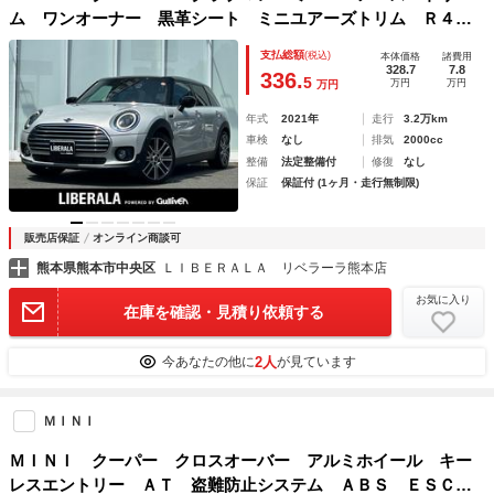
ム ワンオーナー 黒革シート ミニユアーズトリム Ｒ４／
５／６／７ディーラー整備記録簿付き アクティブクルーズ
支払総額
(税込)
本体価格
諸費用
パワーシート シートヒーター 前後ドラレコ １８インチＯ
328.7
7.8
336.
5
万円
万円
万円
Ｐホイル ユアーズエンブレム 禁煙車
年式
2021年
走行
3.2万km
車検
なし
排気
2000cc
整備
法定整備付
修復
なし
保証
保証付 (1ヶ月・走行無制限)
販売店保証
オンライン商談可
熊本県熊本市中央区
ＬＩＢＥＲＡＬＡ リベラーラ熊本店
お気に入り
在庫を確認・見積り依頼する
2人
今あなたの他に
が見ています
ＭＩＮＩ
ＭＩＮＩ クーパー クロスオーバー アルミホイール キー
レスエントリー ＡＴ 盗難防止システム ＡＢＳ ＥＳＣ