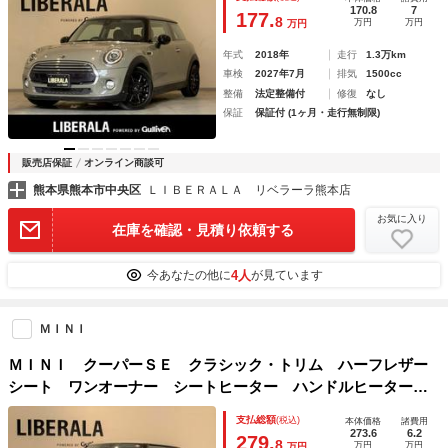
ヘッドライト ＵＫテール 純正１６インチブラックＡＷ
170.8
7
177.
8
万円
万円
万円
年式
2018年
走行
1.3万km
車検
2027年7月
排気
1500cc
整備
法定整備付
修復
なし
保証
保証付 (1ヶ月・走行無制限)
販売店保証
オンライン商談可
熊本県熊本市中央区
ＬＩＢＥＲＡＬＡ リベラーラ熊本店
お気に入り
在庫を確認・見積り依頼する
4人
今あなたの他に
が見ています
ＭＩＮＩ
ＭＩＮＩ クーパーＳＥ クラシック・トリム ハーフレザー
シート ワンオーナー シートヒーター ハンドルヒーター
純正ナビ 全方位カメラ ＥＴＣ ヘッドアップディスプレ
支払総額
(税込)
本体価格
諸費用
イ ワイヤレスチャージング ＬＥＤヘッドランプ 純正オプ
273.6
6.2
279.
8
万円
万円
万円