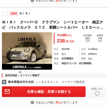
8人
今あなたの他に
が見ています
ＭＩＮＩ
NEW
ＭＩＮＩ クーパーＤ クラブマン シートヒーター 純正ナ
ビ バックカメラ ＥＴＣ 革調シートカバー ＬＥＤヘッド
ランプ ＬＥＤフォグランプ 純正フロアマット ＵＫテール
支払総額
(税込)
本体価格
諸費用
ランプ パーキングアシスト プッシュスタートボタン スマ
231
7.8
238.
8
万円
万円
万円
ートキー
年式
2020年
走行
4.4万km
車検
なし
排気
2000cc
整備
法定整備付
修復
なし
保証
保証付 (1ヶ月・走行無制限)
販売店保証
オンライン商談可
熊本県熊本市中央区
ＬＩＢＥＲＡＬＡ リベラーラ熊本店
お気に入り
在庫を確認・見積り依頼する
9人
今あなたの他に
が見ています