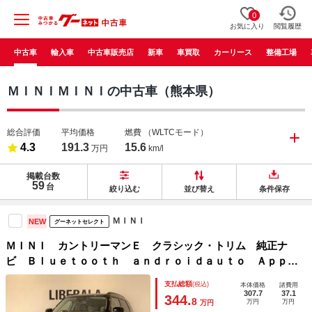
0
お気に入り
閲覧履歴
中古車
輸入車
中古車販売店
新車
車買取
カーリース
整備工場
ＭＩＮＩＭＩＮＩの中古車（熊本県）
総合評価
平均価格
燃費
（WLTCモード）
4.3
191.3
15.6
万円
km/l
掲載台数
59
台
絞り込む
並び替え
条件保存
ＭＩＮＩ
NEW
グーネットセレクト
ＭＩＮＩ カントリーマンＥ クラシック・トリム 純正ナ
ビ Ｂｌｕｅｔｏｏｔｈ ａｎｄｒｏｉｄａｕｔｏ Ａｐｐｌ
ｅ ｃａｒ ｐｌａｙ ハーフレザーシート パワーシート
支払総額
(税込)
本体価格
諸費用
シートヒーター ステアリングヒーター ヘッドアップディス
307.7
37.1
344.
8
万円
万円
万円
プレイ アンビエントライト