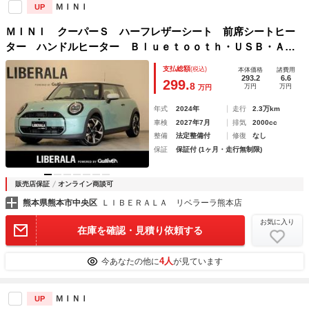
ＭＩＮＩ
UP
ＭＩＮＩ クーパーＳ ハーフレザーシート 前席シートヒー
ター ハンドルヒーター Ｂｌｕｅｔｏｏｔｈ・ＵＳＢ・Ａｐ
ｐｌｅＣａｒＰｌａｙ・ＡｎｄｒｏｉｄＡｕｔｏ 全方位カメ
支払総額
(税込)
本体価格
諸費用
ラ ワイヤレス充電 ＥＴＣ 純正１８インチＡＷ
293.2
6.6
299.
8
万円
万円
万円
年式
2024年
走行
2.3万km
車検
2027年7月
排気
2000cc
整備
法定整備付
修復
なし
保証
保証付 (1ヶ月・走行無制限)
販売店保証
オンライン商談可
熊本県熊本市中央区
ＬＩＢＥＲＡＬＡ リベラーラ熊本店
お気に入り
在庫を確認・見積り依頼する
4人
今あなたの他に
が見ています
ＭＩＮＩ
UP