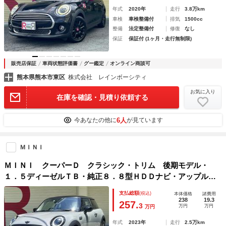
年式
2020年
走行
3.8万km
車検
車検整備付
排気
1500cc
整備
法定整備付
修復
なし
保証
保証付 (1ヶ月・走行無制限)
販売店保証
車両状態評価書
グー鑑定
オンライン商談可
熊本県熊本市東区
株式会社 レインボーシティ
お気に入り
在庫を確認・見積り依頼する
6人
今あなたの他に
が見ています
ＭＩＮＩ
ＭＩＮＩ クーパーＤ クラシック・トリム 後期モデル・
１．５ディーゼルＴＢ・純正８．８型ＨＤＤナビ・アップルカ
ープレイ・Ｂカメラ・ソナー・ＥＴＣ・ハーフレザーシート・
支払総額
(税込)
本体価格
諸費用
シートＨスマートキーＥＧプッシュ・アンビエントライト・Ｌ
238
19.3
257.
3
万円
万円
万円
ＥＤライト・１６ＡＷ
年式
2023年
走行
2.5万km