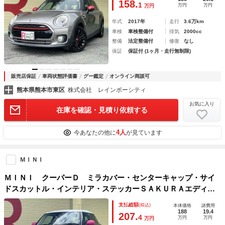
158.
1
万円
万円
万円
減・１７ＡＷ
年式
2017年
走行
3.6万km
車検
車検整備付
排気
2000cc
整備
法定整備付
修復
なし
保証
保証付 (1ヶ月・走行無制限)
販売店保証
車両状態評価書
グー鑑定
オンライン商談可
熊本県熊本市東区
株式会社 レインボーシティ
お気に入り
在庫を確認・見積り依頼する
4人
今あなたの他に
が見ています
ＭＩＮＩ
ＭＩＮＩ クーパーＤ ミラカバー・センターキャップ・サイ
ドスカットル・インテリア・ステッカーＳＡＫＵＲＡエディシ
ョン・１．５ディーゼルＴＢ・８．８型ＨＤＤナビ・ＢＴＳ・
支払総額
(税込)
本体価格
諸費用
Ｂカメラ・ＥＴＣ・ソナー・ＬＥＤ・１６ＡＷ・衝突軽減
188
19.4
207.
4
万円
万円
万円