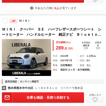
6人
今あなたの他に
が見ています
ＭＩＮＩ
UP
ＭＩＮＩ クーパー ＳＥ ハーフレザースポーツシート シ
ートヒーター ハンドルヒーター 純正ナビ Ｂｌｕｅｔｏｏ
ｔｈ ＡｐｐｌｅＣａｒｐｌａｙ 全方位カメラ ＥＴＣ ワ
支払総額
(税込)
本体価格
諸費用
イヤレス充電 ヘッドアップディスプレイ 純正１７インチＡ
283.8
6
289.
8
万円
万円
万円
Ｗ
年式
2024年
走行
1.4万km
車検
2027年7月
排気
EV
整備
法定整備付
修復
なし
保証
保証付 (1ヶ月・走行無制限)
販売店保証
オンライン商談可
熊本県熊本市中央区
ＬＩＢＥＲＡＬＡ リベラーラ熊本店
お気に入り
在庫を確認・見積り依頼する