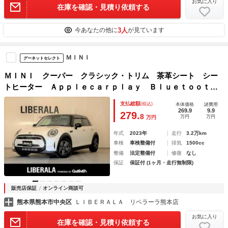
お気に入り
在庫を確認・見積り依頼する
3人
今あなたの他に
が見ています
ＭＩＮＩ
グーネットセレクト
ＭＩＮＩ クーパー クラシック・トリム 茶革シート シー
トヒーター Ａｐｐｌｅｃａｒｐｌａｙ Ｂｌｕｅｔｏｏｔ
ｈ ＡＣＣ ドライビングモード 前後ドラレコ アイドリン
支払総額
(税込)
本体価格
諸費用
グストップ ＬＥＤヘッドライト ＵＫテール 純正１６イン
269.9
9.9
279.
8
万円
万円
万円
チアルミ ＥＴＣ
年式
2023年
走行
3.2万km
車検
車検整備付
排気
1500cc
整備
法定整備付
修復
なし
保証
保証付 (1ヶ月・走行無制限)
販売店保証
オンライン商談可
熊本県熊本市中央区
ＬＩＢＥＲＡＬＡ リベラーラ熊本店
お気に入り
在庫を確認・見積り依頼する