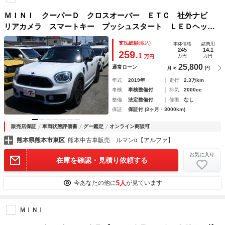
ＭＩＮＩ クーパーＤ クロスオーバー ＥＴＣ 社外ナビ
リアカメラ スマートキー プッシュスタート ＬＥＤヘッド
ライト 衝突防止軽減ブレーキ レーンサポート ソナー ク
支払総額
(税込)
本体価格
諸費用
ルーズコントロール オートライト オートエアコン Ｗシー
245
14.1
259.
1
万円
万円
万円
トヒーター
25,800
通常ローン
月々
円
年式
2019年
走行
2.3万km
車検
車検整備付
排気
2000cc
整備
法定整備付
修復
なし
保証
保証付 (3ヶ月・3000km)
販売店保証
車両状態評価書
グー鑑定
オンライン商談可
熊本県熊本市東区
熊本中古車販売 ルマンα【アルファ】
お気に入り
在庫を確認・見積り依頼する
5人
今あなたの他に
が見ています
ＭＩＮＩ