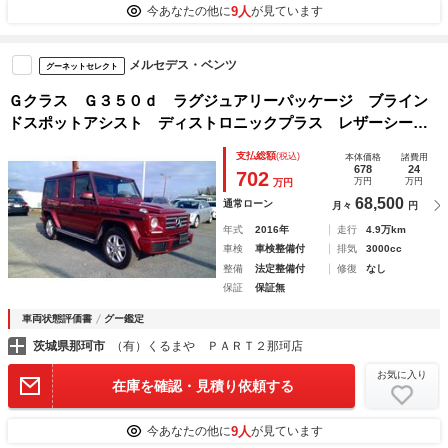
9人
今あなたの他に
が見ています
メルセデス・ベンツ
グーネットセレクト
Ｇクラス Ｇ３５０ｄ ラグジュアリーパッケージ ブライン
ドスポットアシスト ディストロニックプラス レザーシー
ト シートヒーター サンルーフ 純正ナビ バックカメラ
支払総額
(税込)
本体価格
諸費用
地デジ 社外レーダー
678
24
702
万円
万円
万円
68,500
通常ローン
月々
円
年式
2016年
走行
4.9万km
車検
車検整備付
排気
3000cc
整備
法定整備付
修復
なし
保証
保証無
車両状態評価書
グー鑑定
茨城県那珂市
（有）くるまや ＰＡＲＴ２那珂店
お気に入り
在庫を確認・見積り依頼する
9人
今あなたの他に
が見ています