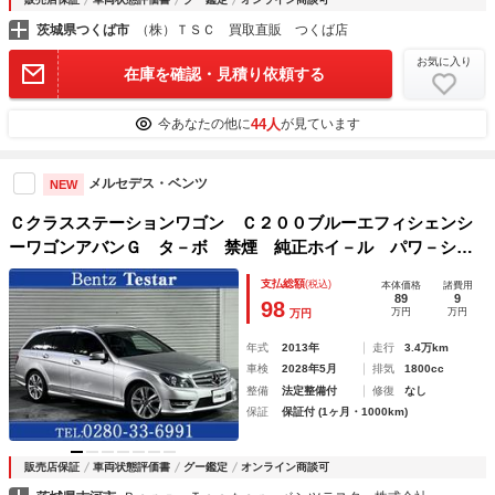
茨城県つくば市
（株）ＴＳＣ 買取直販 つくば店
お気に入り
在庫を確認・見積り依頼する
44人
今あなたの他に
が見ています
メルセデス・ベンツ
NEW
Ｃクラスステーションワゴン Ｃ２００ブルーエフィシェンシ
ーワゴンアバンＧ タ－ボ 禁煙 純正ホイ－ル パワ－シ－
ト ＨＩＤキセノンオ－トライト 純正ナビ ＴＶ ＥＴＣ
支払総額
(税込)
本体価格
諸費用
ディストロニック クル－ズコントロ－ル パ－クトロニック
89
9
98
万円
万円
万円
年式
2013年
走行
3.4万km
車検
2028年5月
排気
1800cc
整備
法定整備付
修復
なし
保証
保証付 (1ヶ月・1000km)
販売店保証
車両状態評価書
グー鑑定
オンライン商談可