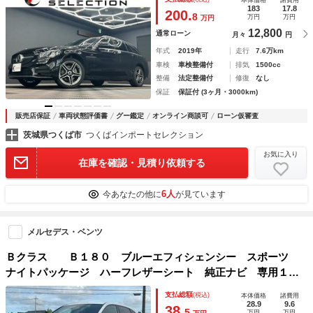
本体価格
諸費用
ルセグＴＶ パワーシート パワーバックドア アンビエント
183
17.8
200.
8
万円
万円
万円
ライト
12,800
通常ローン
月々
円
年式
2019年
走行
7.6万km
車検
車検整備付
排気
1500cc
整備
法定整備付
修復
なし
保証
保証付 (3ヶ月・3000km)
販売店保証
車両状態評価書
グー鑑定
オンライン商談可
ローン仮審査
茨城県つくば市
つくばインポートセレクション
お気に入り
在庫を確認・見積り依頼する
6人
今あなたの他に
が見ています
メルセデス・ベンツ
Ｂクラス Ｂ１８０ ブルーエフィシェンシー スポーツ
ナイトパッケージ ハーフレザーシート 純正ナビ 専用１８
インチＡＷ バックモニター ＴＶ パワーシート オートラ
支払総額
(税込)
本体価格
諸費用
イト ＥＴＣ コーナーセンサー （ホワイト）
28.9
9.6
38.
5
万円
万円