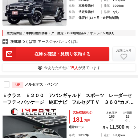
車検
車検整備付
排気
3000cc
整備
法定整備付
修復
なし
保証
保証付 (12ヶ月・走行無制限)
販売店保証
車両状態評価書
グー鑑定
OBD診断済み
オンライン商談可
茨城県つくば市
アースジャパンつくば店
お気に入り
在庫を確認・見積り依頼する
15人
今あなたの他に
が見ています
メルセデス・ベンツ
UP
Ｅクラス Ｅ２００ アバンギャルド スポーツ レーダーセ
ーフティパッケージ 純正ナビ フルセグＴＶ ３６０°カメ
ラ ドライブレコーダー ハーフレザーシート シートヒータ
支払総額
(税込)
本体価格
諸費用
ー ＥＴＣ ＬＥＤヘッドライト アンビエントライト ＢＳ
163
18
181
万円
万円
万円
Ｍ レーンキープ
11,500
通常ローン
月々
円
年式
2017年
走行
6.6万km