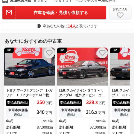
茨城県古河市
Ｂｅｎｚ Ｔｅｓｔａｒ ベンツテスター株式会社
お気に入り
在庫を確認・見積り依頼する
14人
今あなたの他に
が見ています
あなたにおすすめの中古車
UP
UP
UP
トヨタ マークII グランデ レガ
日産 スカイライン ＧＴＳ－ｔ
日産 スカイラ
リア １ＪＺターボ５ＭＴ載替
タイプＭ 社外タービン ウエ
プＪ ＧＴ－
公認車 修復歴無 走行約８万
ストゲート ファイナルスピー
仕様 純正５
350
329.
8
支払総額
支払総額
支払総額
(税込)
(税込)
(税込)
万円
万円
ｋｍ １ＪＺツインターボ載
ド１７インチＡＷ 前置きイン
全塗装 Ｄ．
替 ５ＭＴ載替 車検Ｒ１０年
タークーラー 社外マフラー
ンボンネット
車両本体価格
車両本体価格
車両本体価格
340
316.
3
万円
万円
３月迄 カールソン１９インチ
ＢＬＩＴＺエアクリーナー タ
ントバンパー
(税込)
(税込)
(税込)
ＡＷ 社外車高調 ＭＡＱＳス
ワーバー
アスポイラー
年式
1997年
年式
1989年
年式
プリング フルエアロ 全塗装
グＧｒ．ＡＶ
走行距離
87,000km
走行距離
67,000km
走行距離
車 ｂｅｆｒｅｅマフラー エ
ＨＫＳアーシ
アクリーナー
エリア
茨城県
エリア
茨城県
エリア