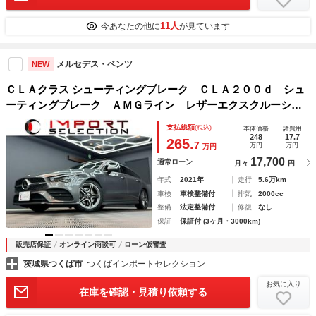
11人
今あなたの他に
が見ています
メルセデス・ベンツ
NEW
ＣＬＡクラス シューティングブレーク ＣＬＡ２００ｄ シュ
ーティングブレーク ＡＭＧライン レザーエクスクルーシ
ブ パノラミックスライディングルーフ レーダーセーフテ
支払総額
(税込)
本体価格
諸費用
ィ アドバンストＰ 赤黒レザー ＨＵＤ 純正ナビ ３６０°
248
17.7
265.
7
万円
万円
万円
カメラ パワーゲート ＬＥＤ ドラレコ ＥＴＣ アンビエ
17,700
通常ローン
月々
円
ントライト
年式
2021年
走行
5.6万km
車検
車検整備付
排気
2000cc
整備
法定整備付
修復
なし
保証
保証付 (3ヶ月・3000km)
販売店保証
オンライン商談可
ローン仮審査
茨城県つくば市
つくばインポートセレクション
お気に入り
在庫を確認・見積り依頼する