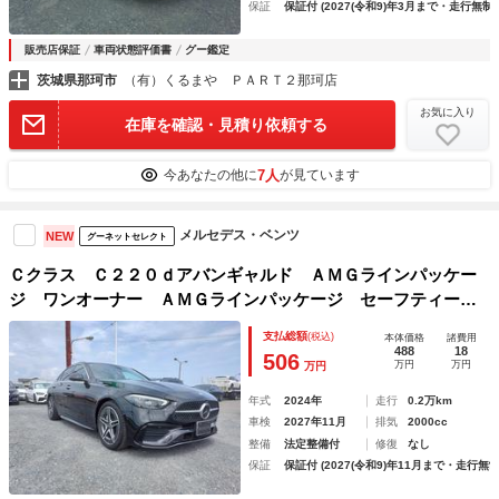
保証
保証付 (2027(令和9)年3月まで・走行無制
販売店保証
車両状態評価書
グー鑑定
茨城県那珂市
（有）くるまや ＰＡＲＴ２那珂店
お気に入り
在庫を確認・見積り依頼する
7人
今あなたの他に
が見ています
メルセデス・ベンツ
NEW
グーネットセレクト
Ｃクラス Ｃ２２０ｄアバンギャルド ＡＭＧラインパッケー
ジ ワンオーナー ＡＭＧラインパッケージ セーフティービ
ジョンＰＫ ＡＭＧスタイリングＰＫ パノラミックルーフ
支払総額
(税込)
本体価格
諸費用
ハーフレザーシート シートヒーター ヘッドアップディスプ
488
18
506
万円
万円
万円
レイ オートトランク ３６０°カメラ
年式
2024年
走行
0.2万km
車検
2027年11月
排気
2000cc
整備
法定整備付
修復
なし
保証
保証付 (2027(令和9)年11月まで・走行無制