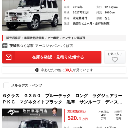
年式
2014年
走行
12.6万km
車検
2027年11月
排気
3000cc
整備
法定整備付
修復
なし
保証
保証付 (12ヶ月・走行無制限)
販売店保証
車両状態評価書
グー鑑定
オンライン商談可
茨城県つくば市
アースジャパンつくば店
お気に入り
在庫を確認・見積り依頼する
30人
今あなたの他に
が見ています
メルセデス・ベンツ
Ｇクラス Ｇ３５０ ブルーテック ロング ラグジュアリー
ＰＫＧ マグネタイトブラック 黒革 サンルーフ ディスト
ロ＋ ＢＳＭ 全席ヒーター 純正ブラック１８ＡＷ 純正ナ
支払総額
(税込)
本体価格
諸費用
ビ ＤＴＶ ＢＴ音楽 ＥＴＣ２．０ Ｂカメラ 背面タイヤ
498
22.4
520.
4
万円
万円
万円
車載
年式
2014年
走行
7.6万km