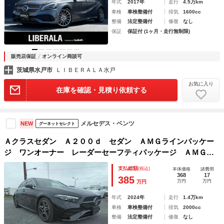
年式
2017年
走行
4.5万km
車検
車検整備付
排気
1600cc
整備
法定整備付
修復
なし
保証
保証付 (1ヶ月・走行無制限)
販売店保証
オンライン商談可
茨城県水戸市
ＬＩＢＥＲＡＬＡ水戸
お気に入り
在庫を確認・見積り依頼する
メルセデス・ベンツ
NEW
グーネットセレクト
Ａクラスセダン Ａ２００ｄ セダン ＡＭＧラインパッケー
ジ ワンオーナー レーダーセーフティパッケージ ＡＭＧラ
インパッケージ ハーフレザーシート シートヒーター アン
支払総額
(税込)
本体価格
諸費用
ビエンテライト 純正ドライブレコーダー前後 ２．０ＥＴ
368
17
385
万円
万円
万円
Ｃ 地デジ
年式
2024年
走行
1.4万km
車検
車検整備付
排気
2000cc
整備
法定整備付
修復
なし