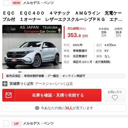
メルセデス・ベンツ
NEW
ＥＱＣ ＥＱＣ４００ ４マチック ＡＭＧライン 充電ケー
ブル付 １オーナー レザーエクスクルーシブＰＫＧ エナジ
ャイジングＰＫＧ＋／レーダーセーフティＰＫＧ Ｂｕｒｍｅ
支払総額
(税込)
本体価格
諸費用
ｓｔｅｒ ＬＥＤオートハイビーム ３６０カメラ 純正ナ
335
18.8
353.
8
万円
万円
万円
ビ 地デジ 禁煙車
年式
2021年
走行
4.8万km
車検
車検整備付
排気
EV
整備
法定整備付
修復
なし
保証
保証付 (12ヶ月・走行無制限)
販売店保証
車両状態評価書
グー鑑定
オンライン商談可
茨城県つくば市
アースジャパンつくば店
お気に入り
在庫を確認・見積り依頼する
34人
今あなたの他に
が見ています
メルセデス・ベンツ
UP