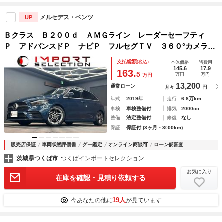
メルセデス・ベンツ
UP
Ｂクラス Ｂ２００ｄ ＡＭＧライン レーダーセーフティ
Ｐ アドバンスドＰ ナビＰ フルセグＴＶ ３６０°カメラ
ヘッドアップディスプレイ パワーテールゲート ＬＥＤヘッ
支払総額
(税込)
本体価格
諸費用
ドライト ＥＴＣ２．０ シートヒーター
145.6
17.9
163.
5
万円
万円
万円
13,200
通常ローン
月々
円
年式
2019年
走行
6.8万km
車検
車検整備付
排気
2000cc
整備
法定整備付
修復
なし
保証
保証付 (3ヶ月・3000km)
販売店保証
車両状態評価書
グー鑑定
オンライン商談可
ローン仮審査
茨城県つくば市
つくばインポートセレクション
お気に入り
在庫を確認・見積り依頼する
19人
今あなたの他に
が見ています