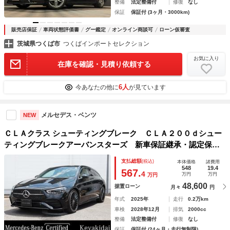
整備
法定整備付
修復
なし
保証
保証付 (3ヶ月・3000km)
販売店保証
車両状態評価書
グー鑑定
オンライン商談可
ローン仮審査
茨城県つくば市
つくばインポートセレクション
お気に入り
在庫を確認・見積り依頼する
6人
今あなたの他に
が見ています
メルセデス・ベンツ
NEW
ＣＬＡクラス シューティングブレーク ＣＬＡ２００ｄシュー
ティングブレークアーバンスターズ 新車保証継承・認定保証
付き・メモリー付パワーシート（運転席・助手席）・シートヒ
支払総額
(税込)
本体価格
諸費用
ーター（運転席・助手席）・３６０°カメラシステム・フットト
548
19.4
567.
4
万円
万円
万円
ランクオープナー
48,600
据置ローン
月々
円
年式
2025年
走行
0.2万km
車検
2028年12月
排気
2000cc
整備
法定整備付
修復
なし
保証
保証付 (24ヶ月・走行無制限)