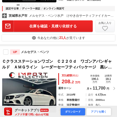
認定中古車
ディーラー保証
オンライン商談可
茨城県水戸市
メルセデス・ベンツ水戸 けやき台サーティファイドカー・センター 茨城ヤナセ（株）
お気に入り
在庫を確認・見積り依頼する
21人
今あなたの他に
が見ています
メルセデス・ベンツ
UP
Ｃクラスステーションワゴン Ｃ２２０ｄ ワゴンアバンギャ
ルド ＡＭＧライン レーダーセーフティパッケージ 黒レザ
ーシート 純正ナビ フルセグＴＶ バックガイドモニター
支払総額
(税込)
本体価格
諸費用
ドライブレコーダー ＥＴＣ２．０ ＬＥＤヘッドライト パ
190.1
18.1
208.
2
万円
万円
万円
ワーテールゲート シートヒーター
11,700
通常ローン
月々
円
年式
2018年
走行
6.5万km
車検
車検整備付
排気
2000cc
整備
法定整備付
修復
なし
グーネットアプリ
保証
保証付 (3ヶ月・3000km)
RENEW
ダウンロード
アプリを開く
メアド不要で問い合わせ可能