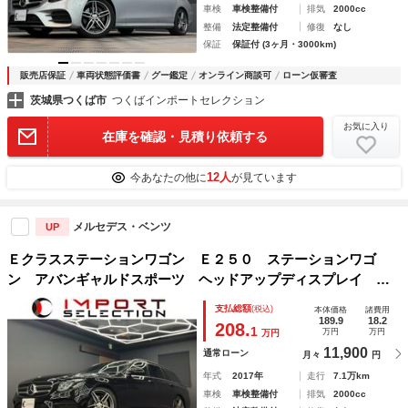
車検
車検整備付
排気
2000cc
整備
法定整備付
修復
なし
保証
保証付 (3ヶ月・3000km)
販売店保証
車両状態評価書
グー鑑定
オンライン商談可
ローン仮審査
茨城県つくば市
つくばインポートセレクション
お気に入り
在庫を確認・見積り依頼する
12人
今あなたの他に
が見ています
メルセデス・ベンツ
UP
Ｅクラスステーションワゴン Ｅ２５０ ステーションワゴ
ン アバンギャルドスポーツ ヘッドアップディスプレイ ３
６０°カメラ アダプティブクルーズコントロール シートヒー
支払総額
(税込)
本体価格
諸費用
ター パワーシート パワーバックドア アンビエントライ
189.9
18.2
208.
1
万円
万円
万円
ト カープレイ 純正ナビ 純正１９ＡＷ ＥＴＣ２．０
11,900
通常ローン
月々
円
年式
2017年
走行
7.1万km
車検
車検整備付
排気
2000cc