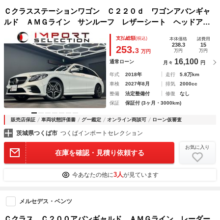
Ｃクラスステーションワゴン Ｃ２２０ｄ ワゴンアバンギャ
ルド ＡＭＧライン サンルーフ レザーシート ヘッドアッ
プディスプレイ アダプティブクルーズコントロール アンビ
支払総額
(税込)
本体価格
諸費用
エントライト ドラレコ フルセグ パフュームアトマイザ
238.3
15
253.
3
万円
万円
万円
ー ＥＴＣ２．０ Ｂｒｕｍｅｓｔｅｒサウンドシステム
16,100
通常ローン
月々
円
年式
2018年
走行
5.8万km
車検
2027年8月
排気
2000cc
整備
法定整備付
修復
なし
保証
保証付 (3ヶ月・3000km)
販売店保証
車両状態評価書
グー鑑定
オンライン商談可
ローン仮審査
茨城県つくば市
つくばインポートセレクション
お気に入り
在庫を確認・見積り依頼する
3人
今あなたの他に
が見ています
メルセデス・ベンツ
Ｃクラス Ｃ２００アバンギャルド ＡＭＧライン レーダー