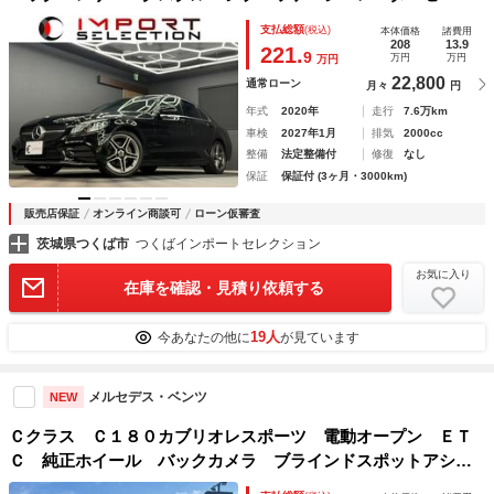
ティパッケージ ヘッドアップディスプレイ 革シート ドラ
支払総額
(税込)
本体価格
諸費用
レコ Ｂｕｒｍｅｓｔｅｒサウンドシステム パフュームアト
208
13.9
221.
9
万円
万円
万円
マイザー シートエアコン 全方位カメラ
22,800
通常ローン
月々
円
年式
2020年
走行
7.6万km
車検
2027年1月
排気
2000cc
整備
法定整備付
修復
なし
保証
保証付 (3ヶ月・3000km)
販売店保証
オンライン商談可
ローン仮審査
茨城県つくば市
つくばインポートセレクション
お気に入り
在庫を確認・見積り依頼する
19人
今あなたの他に
が見ています
メルセデス・ベンツ
NEW
Ｃクラス Ｃ１８０カブリオレスポーツ 電動オープン ＥＴ
Ｃ 純正ホイール バックカメラ ブラインドスポットアシス
ト