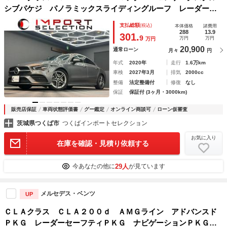
シブパケジ パノラミックスライディングルーフ レーダーセ
ーフティパッケージ 黒グレースポーツレザー 純正ナビ ヘ
支払総額
(税込)
本体価格
諸費用
ッドアップディスプレイ フルセグ ３６０°カメラ ドラレ
288
13.9
301.
9
万円
万円
万円
コ ＬＥＤ ＥＴＣ２．０
20,900
通常ローン
月々
円
年式
2020年
走行
1.6万km
車検
2027年3月
排気
2000cc
整備
法定整備付
修復
なし
保証
保証付 (3ヶ月・3000km)
販売店保証
車両状態評価書
グー鑑定
オンライン商談可
ローン仮審査
茨城県つくば市
つくばインポートセレクション
お気に入り
在庫を確認・見積り依頼する
29人
今あなたの他に
が見ています
メルセデス・ベンツ
UP
ＣＬＡクラス ＣＬＡ２００ｄ ＡＭＧライン アドバンスド
ＰＫＧ レーダーセーフティＰＫＧ ナビゲーションＰＫＧ