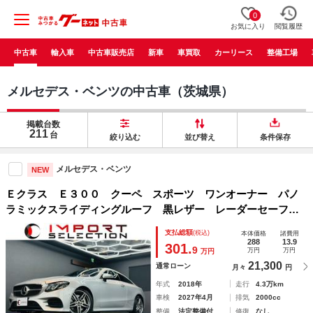
0
お気に入り
閲覧履歴
中古車
輸入車
中古車販売店
新車
車買取
カーリース
整備工場
メルセデス・ベンツの中古車（茨城県）
掲載台数
211
台
絞り込む
並び替え
条件保存
メルセデス・ベンツ
NEW
Ｅクラス Ｅ３００ クーペ スポーツ ワンオーナー パノ
ラミックスライディングルーフ 黒レザー レーダーセーフテ
ィ Ｂｕｒｍｅｓｔｅｒ 純正ナビ ＨＵＤ ３６０°カメラ
支払総額
(税込)
本体価格
諸費用
ドラレコ パワートランク エアバランスＰ ヒーター＆ベン
288
13.9
301.
9
万円
万円
万円
チレーター
21,300
通常ローン
月々
円
年式
2018年
走行
4.3万km
車検
2027年4月
排気
2000cc
整備
法定整備付
修復
なし