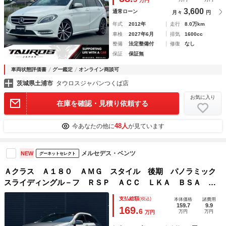
万円
3,600
通常ローン
月々
円
年式
2012年
走行
8.0万km
車検
2027年6月
排気
1600cc
整備
法定整備付
修復
なし
保証
保証無
車両状態評価書
グー鑑定
オンライン商談可
茨城県土浦市
タウロスジャパンつくば店
お気に入り
在庫を確認・見積り依頼する
48人
今あなたの他に
が見ています
メルセデス・ベンツ
NEW
グーネットセレクト
Ａクラス Ａ１８０ ＡＭＧ スタイル 後期 パノラミック
スライディングル－フ ＲＳＰ ＡＣＣ ＬＫＡ ＢＳＡ Ｐ
ＲＥ－ＳＡＦＥ 半革 Ｓヒ－タ－ Ｍ付ＰＷシ－ト ナビ
支払総額
(税込)
本体価格
諸費用
ＴＶ ＢＴ ＣａｒＰｌａｙ ＵＳＢ ＤＶＤ ＬＥＤ ＥＴ
159.7
9.9
169.
6
万円
万円
万円
Ｃ 禁煙車