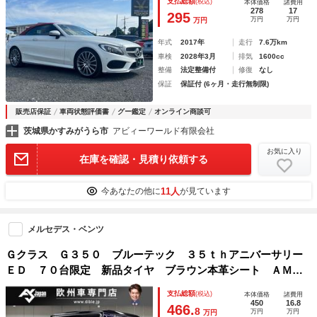
支払総額
(税込)
本体価格
諸費用
278
17
295
万円
万円
万円
年式
2017年
走行
7.6万km
車検
2028年3月
排気
1600cc
整備
法定整備付
修復
なし
保証
保証付 (6ヶ月・走行無制限)
販売店保証
車両状態評価書
グー鑑定
オンライン商談可
茨城県かすみがうら市
アビィーワールド有限会社
お気に入り
在庫を確認・見積り依頼する
11人
今あなたの他に
が見ています
メルセデス・ベンツ
Ｇクラス Ｇ３５０ ブルーテック ３５ｔｈアニバーサリー
ＥＤ ７０台限定 新品タイヤ ブラウン本革シート ＡＭＧ
オーバーフェンダー 専用チタニウムグレー１８ＡＷ ブラッ
支払総額
(税込)
本体価格
諸費用
クルーフ ハーマンカードン レーダークルーズ ＢＳＭ Ｂ
450
16.8
466.
8
万円
万円
万円
カメラ キーレス２個 全席ヒーター