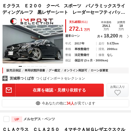
Ｅクラス Ｅ２００ クーペ スポーツ パノラミックスライ
ディングルーフ 黒レザーシート レーダーセーフティパッケ
ージ Ｂｕｒｍｅｓｔｅｒ ＨＵＤ 純正ナビ ＴＶ ３６０°
支払総額
(税込)
本体価格
諸費用
カメラ シートヒーター ドラレコ ＬＥＤ ＥＴＣ２．０
254.1
18
272.
1
万円
万円
万円
18,200
通常ローン
月々
円
年式
2017年
走行
5.0万km
車検
車検整備付
排気
2000cc
整備
法定整備付
修復
なし
保証
保証付 (3ヶ月・3000km)
販売店保証
車両状態評価書
グー鑑定
オンライン商談可
ローン仮審査
茨城県つくば市
つくばインポートセレクション
お気に入り
在庫を確認・見積り依頼する
34人
今あなたの他に
が見ています
メルセデス・ベンツ
UP
ＣＬＡクラス ＣＬＡ２５０ ４マチクＡＭＧレザエクスクル