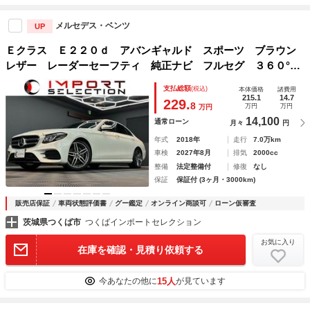
メルセデス・ベンツ
UP
Ｅクラス Ｅ２２０ｄ アバンギャルド スポーツ ブラウン
レザー レーダーセーフティ 純正ナビ フルセグ ３６０°カ
メラ ヘッドアップディスプレイ Ｂｕｒｍｅｓｔｅｒ 純正
支払総額
(税込)
本体価格
諸費用
ドライブレコーダー パワーテールゲート シートヒーター
215.1
14.7
229.
8
万円
万円
万円
ＬＥＤ ＥＴＣ２．０
14,100
通常ローン
月々
円
年式
2018年
走行
7.0万km
車検
2027年8月
排気
2000cc
整備
法定整備付
修復
なし
保証
保証付 (3ヶ月・3000km)
販売店保証
車両状態評価書
グー鑑定
オンライン商談可
ローン仮審査
茨城県つくば市
つくばインポートセレクション
お気に入り
在庫を確認・見積り依頼する
15人
今あなたの他に
が見ています