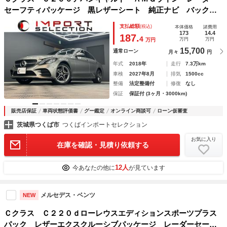
セーフティパッケージ 黒レザーシート 純正ナビ バックガ
イドモニター フルセグＴＶ アンビエントライト ドライブ
支払総額
(税込)
本体価格
諸費用
レコーダー ＥＴＣ２．０ パワーシート シートヒーター
173
14.4
187.
4
万円
万円
万円
ＬＥＤヘッドライト
15,700
通常ローン
月々
円
年式
2018年
走行
7.3万km
車検
2027年8月
排気
1500cc
整備
法定整備付
修復
なし
保証
保証付 (3ヶ月・3000km)
販売店保証
車両状態評価書
グー鑑定
オンライン商談可
ローン仮審査
茨城県つくば市
つくばインポートセレクション
お気に入り
在庫を確認・見積り依頼する
12人
今あなたの他に
が見ています
メルセデス・ベンツ
NEW
Ｃクラス Ｃ２２０ｄローレウスエディションスポーツプラス
パック レザーエクスクルーシブパッケージ レーダーセーフ