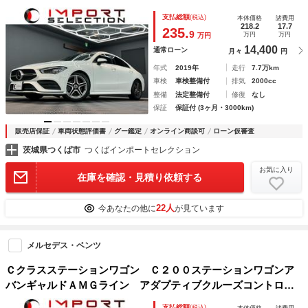
黒グレースポーツレザーシート ヘッドアップディスプレイ
支払総額
(税込)
本体価格
諸費用
フルセグ ３６０°カメラ ドライブレコーダー ＥＴＣ ＬＥ
218.2
17.7
235.
9
万円
万円
万円
Ｄヘッドライト
14,400
通常ローン
月々
円
年式
2019年
走行
7.7万km
車検
車検整備付
排気
2000cc
整備
法定整備付
修復
なし
保証
保証付 (3ヶ月・3000km)
販売店保証
車両状態評価書
グー鑑定
オンライン商談可
ローン仮審査
茨城県つくば市
つくばインポートセレクション
お気に入り
在庫を確認・見積り依頼する
22人
今あなたの他に
が見ています
メルセデス・ベンツ
Ｃクラスステーションワゴン Ｃ２００ステーションワゴンア
バンギャルドＡＭＧライン アダプティブクルーズコントロー
ル レザーシート シートヒーター ドライブレコーダー フ
支払総額
(税込)