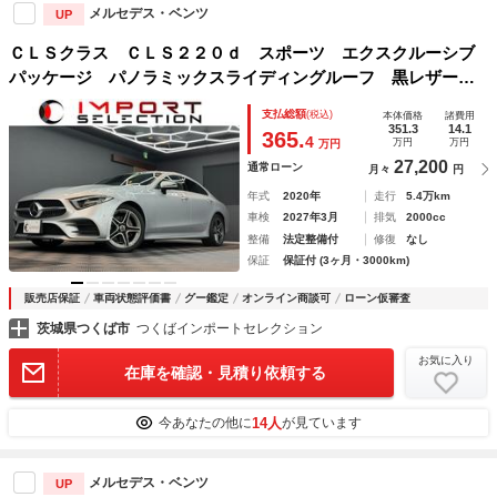
メルセデス・ベンツ
UP
ＣＬＳクラス ＣＬＳ２２０ｄ スポーツ エクスクルーシブ
パッケージ パノラミックスライディングルーフ 黒レザーシ
ート レーダーセーフティパッケージ 純正ナビ ＴＶ ３６
支払総額
(税込)
本体価格
諸費用
０°カメラ Ｂｕｒｍｅｓｔｅ ヘッドアップディスプレイ ベ
351.3
14.1
365.
4
万円
万円
万円
ンチレーター パワートランク ＥＴＣ２．０
27,200
通常ローン
月々
円
年式
2020年
走行
5.4万km
車検
2027年3月
排気
2000cc
整備
法定整備付
修復
なし
保証
保証付 (3ヶ月・3000km)
販売店保証
車両状態評価書
グー鑑定
オンライン商談可
ローン仮審査
茨城県つくば市
つくばインポートセレクション
お気に入り
在庫を確認・見積り依頼する
14人
今あなたの他に
が見ています
メルセデス・ベンツ
UP