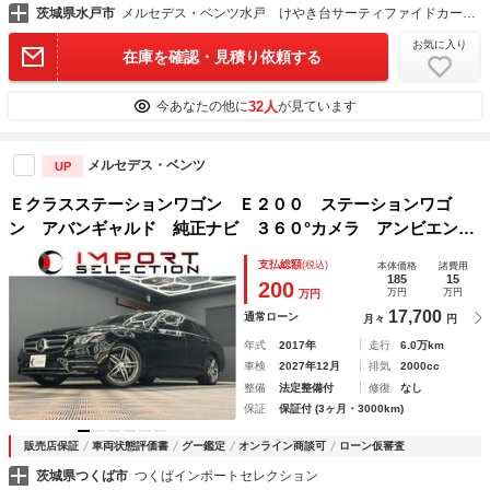
茨城県水戸市
メルセデス・ベンツ水戸 けやき台サーティファイドカー・センター 茨城ヤナセ（株）
お気に入り
在庫を確認・見積り依頼する
32人
今あなたの他に
が見ています
メルセデス・ベンツ
UP
Ｅクラスステーションワゴン Ｅ２００ ステーションワゴ
ン アバンギャルド 純正ナビ ３６０°カメラ アンビエント
ライト アダプティブクルーズコントロール シートヒータ
支払総額
(税込)
本体価格
諸費用
ー パワーシート パワーバックドア フルセグＴＶ ドラ
185
15
200
万円
万円
万円
レコ 純正１９ＡＷ ＥＴＣ２．０
17,700
通常ローン
月々
円
年式
2017年
走行
6.0万km
車検
2027年12月
排気
2000cc
整備
法定整備付
修復
なし
保証
保証付 (3ヶ月・3000km)
販売店保証
車両状態評価書
グー鑑定
オンライン商談可
ローン仮審査
茨城県つくば市
つくばインポートセレクション