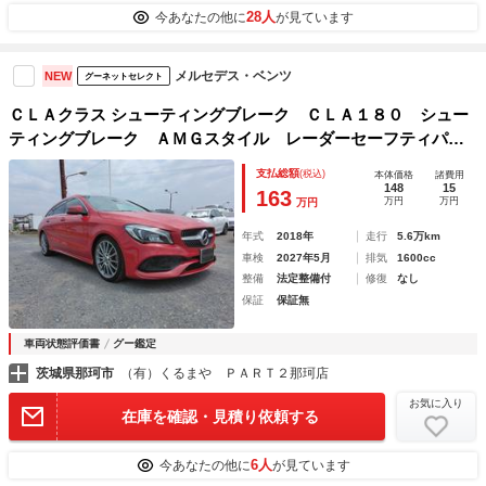
28人
今あなたの他に
が見ています
メルセデス・ベンツ
NEW
グーネットセレクト
ＣＬＡクラス シューティングブレーク ＣＬＡ１８０ シュー
ティングブレーク ＡＭＧスタイル レーダーセーフティパッ
ケージ プレミアムパッケージ ハーフレザーシート シート
支払総額
(税込)
本体価格
諸費用
ヒーター パノラミックルーフ ハーマンカードン 純正ナ
148
15
163
万円
万円
万円
ビ バックカメラ 地デジ オートトランク
年式
2018年
走行
5.6万km
車検
2027年5月
排気
1600cc
整備
法定整備付
修復
なし
保証
保証無
車両状態評価書
グー鑑定
茨城県那珂市
（有）くるまや ＰＡＲＴ２那珂店
お気に入り
在庫を確認・見積り依頼する
6人
今あなたの他に
が見ています