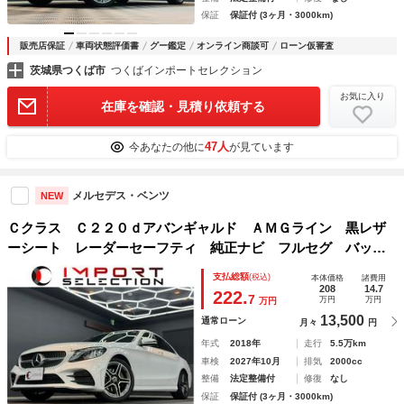
保証
保証付 (3ヶ月・3000km)
販売店保証
車両状態評価書
グー鑑定
オンライン商談可
ローン仮審査
茨城県つくば市
つくばインポートセレクション
お気に入り
在庫を確認・見積り依頼する
47人
今あなたの他に
が見ています
メルセデス・ベンツ
NEW
Ｃクラス Ｃ２２０ｄアバンギャルド ＡＭＧライン 黒レザ
ーシート レーダーセーフティ 純正ナビ フルセグ バック
カメラ カープレイ ＬＥＤ ブラックアッシュウッドインテ
支払総額
(税込)
本体価格
諸費用
リア アナログ時計 ＥＴＣ２．０ シートヒーター ドラレ
208
14.7
222.
7
万円
万円
万円
コ アンビエントライト
13,500
通常ローン
月々
円
年式
2018年
走行
5.5万km
車検
2027年10月
排気
2000cc
整備
法定整備付
修復
なし
保証
保証付 (3ヶ月・3000km)