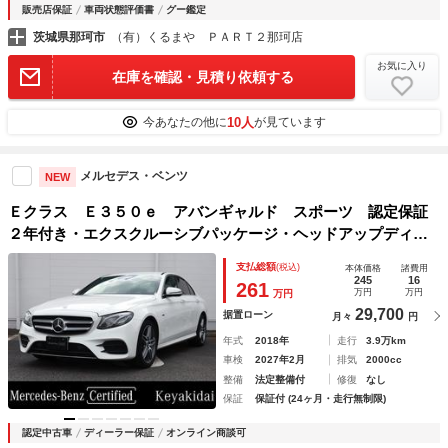
販売店保証
車両状態評価書
グー鑑定
茨城県那珂市
（有）くるまや ＰＡＲＴ２那珂店
お気に入り
在庫を確認・見積り依頼する
10人
今あなたの他に
が見ています
メルセデス・ベンツ
NEW
Ｅクラス Ｅ３５０ｅ アバンギャルド スポーツ 認定保証
２年付き・エクスクルーシブパッケージ・ヘッドアップディス
プレイ・Ｂｕｒｍｅｓｔｅｒサラウンドサウンドシステム・エ
支払総額
(税込)
本体価格
諸費用
アバランスパッケージ
245
16
261
万円
万円
万円
29,700
据置ローン
月々
円
年式
2018年
走行
3.9万km
車検
2027年2月
排気
2000cc
整備
法定整備付
修復
なし
保証
保証付 (24ヶ月・走行無制限)
認定中古車
ディーラー保証
オンライン商談可