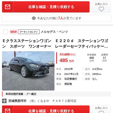
お気に入り
在庫を確認・見積り依頼する
7人
今あなたの他に
が見ています
メルセデス・ベンツ
NEW
グーネットセレクト
Ｅクラスステーションワゴン Ｅ２２０ｄ ステーションワゴ
ン スポーツ ワンオーナー レーダーセーフティパッケー
ジ エクスクルーシブパッケージ ＡＭＧラインインテリアパ
支払総額
(税込)
本体価格
諸費用
ッケージ ＢＢＳ２０インチアルミホイール ヘッドアップデ
468
17
485
万円
万円
万円
ィスプレイ ブルメスタ オートトランク
年式
2022年
走行
4.6万km
車検
2027年11月
排気
2000cc
整備
法定整備付
修復
なし
保証
保証無
車両状態評価書
グー鑑定
茨城県那珂市
（有）くるまや ＰＡＲＴ２那珂店
お気に入り
在庫を確認・見積り依頼する