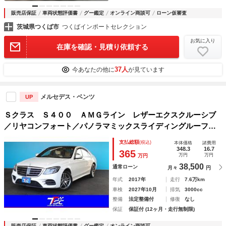
販売店保証
車両状態評価書
グー鑑定
オンライン商談可
ローン仮審査
茨城県つくば市
つくばインポートセレクション
お気に入り
在庫を確認・見積り依頼する
37人
今あなたの他に
が見ています
メルセデス・ベンツ
UP
Ｓクラス Ｓ４００ ＡＭＧライン レザーエクスクルーシブ
／リヤコンフォート／パノラマミックスライディングルーフ／
Ｂｕｒｍｅｓｔｅｒサウンド／革シート／パワーシート／シー
支払総額
(税込)
本体価格
諸費用
トヒーター／シートエアコン／全周囲カメラ／後席モニター／
348.3
16.7
365
万円
万円
万円
禁煙車
38,500
通常ローン
月々
円
年式
2017年
走行
7.6万km
車検
2027年10月
排気
3000cc
整備
法定整備付
修復
なし
保証
保証付 (12ヶ月・走行無制限)
販売店保証
車両状態評価書
グー鑑定
オンライン商談可