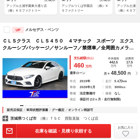
アップル土浦学園東大通り店
アップルつくば学園店 （株）Ｋ
アップル土浦
（株）ＫＳファクトリー
Ｓファクトリー
（株）ＫＳファ
メルセデス・ベンツ
UP
ＣＬＳクラス ＣＬＳ４５０ ４マチック スポーツ エクス
クルーシブパッケージ／サンルーフ／禁煙車／全周囲カメラ／
後席シートヒーター／ブルメスターサウンド／アップルカープ
支払総額
(税込)
本体価格
諸費用
レイ対応／前後ドラレコ／オートマチックハイビーム／Ｂｌｕ
442.5
17.5
460
万円
万円
万円
ｅｔｏｏｔｈ接続／ＥＴＣ
48,500
通常ローン
月々
円
年式
2019年
走行
5.4万km
車検
2028年1月
排気
3000cc
整備
法定整備付
修復
なし
保証
保証付 (12ヶ月・走行無制限)
販売店保証
車両状態評価書
グー鑑定
オンライン商談可
茨城県つくば市
（株）ＴＳＣ 買取直販 つくば店
お気に入り
在庫を確認・見積り依頼する