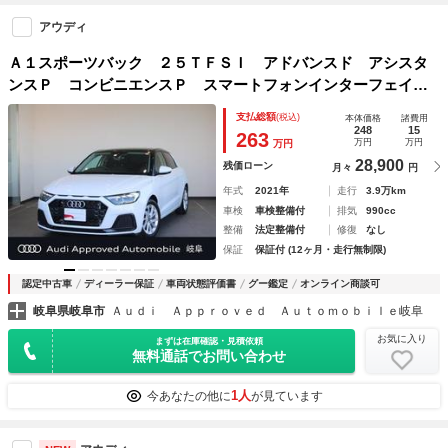
アウディ
Ａ１スポーツバック ２５ＴＦＳＩ アドバンスド アシスタ
ンスＰ コンビニエンスＰ スマートフォンインターフェイ
ス ナビゲーションＰ シートヒーター ＣＡＲＰＬＡＹ Ｅ
支払総額
(税込)
本体価格
諸費用
ＴＣ サイドアシスト リアカメラ
248
15
263
万円
万円
万円
28,900
残価ローン
月々
円
年式
2021年
走行
3.9万km
車検
車検整備付
排気
990cc
整備
法定整備付
修復
なし
保証
保証付 (12ヶ月・走行無制限)
認定中古車
ディーラー保証
車両状態評価書
グー鑑定
オンライン商談可
岐阜県岐阜市
Ａｕｄｉ Ａｐｐｒｏｖｅｄ Ａｕｔｏｍｏｂｉｌｅ岐阜
お気に入り
まずは在庫確認・見積依頼
無料通話でお問い合わせ
1人
今あなたの他に
が見ています