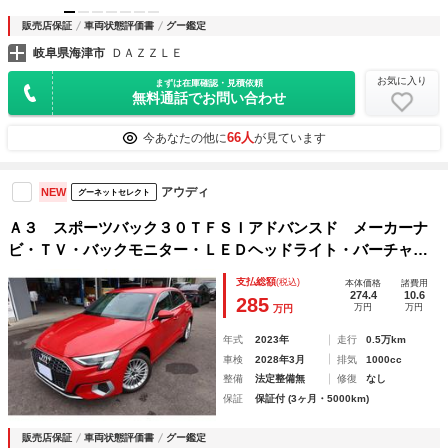
販売店保証
車両状態評価書
グー鑑定
岐阜県海津市
ＤＡＺＺＬＥ
お気に入り
まずは在庫確認・見積依頼
無料通話でお問い合わせ
66人
今あなたの他に
が見ています
アウディ
NEW
グーネットセレクト
Ａ３ スポーツバック３０ＴＦＳＩアドバンスド メーカーナ
ビ・ＴＶ・バックモニター・ＬＥＤヘッドライト・バーチャル
コクピット・アダプティブクルーズコントロール・ＥＴＣ・パ
支払総額
(税込)
本体価格
諸費用
ワーシート・シートヒーター・プッシュスタート
274.4
10.6
285
万円
万円
万円
年式
2023年
走行
0.5万km
車検
2028年3月
排気
1000cc
整備
法定整備無
修復
なし
保証
保証付 (3ヶ月・5000km)
販売店保証
車両状態評価書
グー鑑定