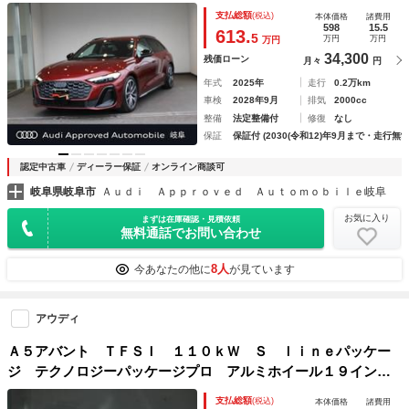
９ＡＷ ライティングパッケージ ロールアップサンシェード
支払総額
(税込)
本体価格
諸費用
598
15.5
613.
5
万円
万円
万円
34,300
残価ローン
月々
円
年式
2025年
走行
0.2万km
車検
2028年9月
排気
2000cc
整備
法定整備付
修復
なし
保証
保証付 (2030(令和12)年9月まで・走行無制
認定中古車
ディーラー保証
オンライン商談可
岐阜県岐阜市
Ａｕｄｉ Ａｐｐｒｏｖｅｄ Ａｕｔｏｍｏｂｉｌｅ岐阜
お気に入り
まずは在庫確認・見積依頼
無料通話でお問い合わせ
8人
今あなたの他に
が見ています
アウディ
Ａ５アバント ＴＦＳＩ １１０ｋＷ Ｓ ｌｉｎｅパッケー
ジ テクノロジーパッケージプロ アルミホイール１９イン
チ ライティングパッケージ ロールアップサンシェード リ
支払総額
(税込)
本体価格
諸費用