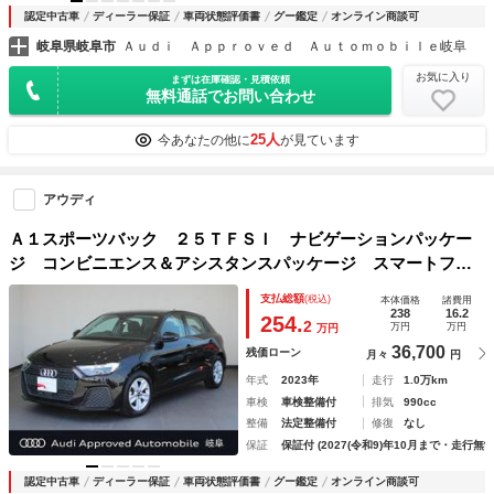
認定中古車
ディーラー保証
車両状態評価書
グー鑑定
オンライン商談可
岐阜県岐阜市
Ａｕｄｉ Ａｐｐｒｏｖｅｄ Ａｕｔｏｍｏｂｉｌｅ岐阜
お気に入り
まずは在庫確認・見積依頼
無料通話でお問い合わせ
25人
今あなたの他に
が見ています
アウディ
Ａ１スポーツバック ２５ＴＦＳＩ ナビゲーションパッケー
ジ コンビニエンス＆アシスタンスパッケージ スマートフォ
ンインターフェイス
支払総額
(税込)
本体価格
諸費用
238
16.2
254.
2
万円
万円
万円
36,700
残価ローン
月々
円
年式
2023年
走行
1.0万km
車検
車検整備付
排気
990cc
整備
法定整備付
修復
なし
保証
保証付 (2027(令和9)年10月まで・走行無制
認定中古車
ディーラー保証
車両状態評価書
グー鑑定
オンライン商談可