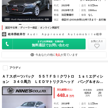
年式
2025年
走行
0.5万km
車検
2028年7月
排気
1500cc
整備
法定整備付
修復
なし
保証
保証付 (2030(令和12)年7月まで・走行無制
認定中古車
ディーラー保証
オンライン商談可
岐阜県岐阜市
Ａｕｄｉ Ａｐｐｒｏｖｅｄ Ａｕｔｏｍｏｂｉｌｅ岐阜
お気に入り
まずは在庫確認・見積依頼
無料通話でお問い合わせ
9人
今あなたの他に
が見ています
アウディ
Ａ７スポーツバック ５５ＴＦＳＩクワトロ １ｓｔエディシ
ョン ３４０馬力 ＬＥＤマトリクスヘッド バング＆オルフ
セン 純正２０ＡＷ ドライブセレクト アルカンターラハー
支払総額
(税込)
本体価格
諸費用
フレザー ＥＴＣ２．０ パワートランク バーチャルコクピ
428.8
20
448.
8
万円
万円
万円
ット Ｆ／Ｓ／Ｒカメラ
年式
2018年
走行
1.1万km