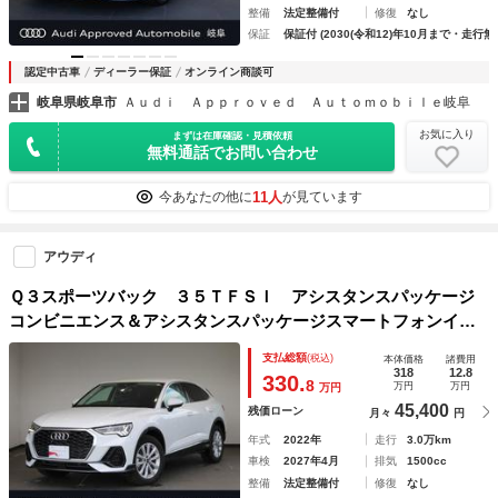
整備
法定整備付
修復
なし
保証
保証付 (2030(令和12)年10月まで・走行無
認定中古車
ディーラー保証
オンライン商談可
岐阜県岐阜市
Ａｕｄｉ Ａｐｐｒｏｖｅｄ Ａｕｔｏｍｏｂｉｌｅ岐阜
お気に入り
まずは在庫確認・見積依頼
無料通話でお問い合わせ
11人
今あなたの他に
が見ています
アウディ
Ｑ３スポーツバック ３５ＴＦＳＩ アシスタンスパッケージ
コンビニエンス＆アシスタンスパッケージスマートフォンイン
ターフェース
支払総額
(税込)
本体価格
諸費用
318
12.8
330.
8
万円
万円
万円
45,400
残価ローン
月々
円
年式
2022年
走行
3.0万km
車検
2027年4月
排気
1500cc
整備
法定整備付
修復
なし