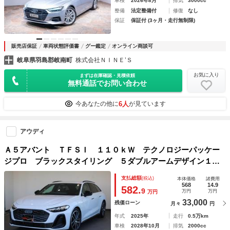
車検
2026年8月
排気
3000cc
整備
法定整備付
修復
なし
保証
保証付 (3ヶ月・走行無制限)
販売店保証
車両状態評価書
グー鑑定
オンライン商談可
岐阜県羽島郡岐南町
株式会社ＮＩＮＥ’Ｓ
お気に入り
まずは在庫確認・見積依頼
無料通話でお問い合わせ
6人
今あなたの他に
が見ています
アウディ
Ａ５アバント ＴＦＳＩ １１０ｋＷ テクノロジーパッケー
ジプロ ブラックスタイリング ５ダブルアームデザイン１９
ＡＷ ライティングパッケージ ロールアップサンシェード
支払総額
(税込)
本体価格
諸費用
リヤサイド
568
14.9
582.
9
万円
万円
万円
33,000
残価ローン
月々
円
年式
2025年
走行
0.5万km
車検
2028年10月
排気
2000cc