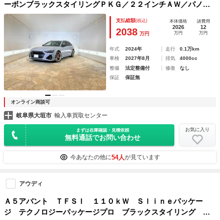
ーボンブラックスタイリングＰＫＧ／２２インチＡＷ／パノラ
マＳ／Ｒ／カーボンインパネ／ダイナミカヘッドライト／ＲＳ
支払総額
(税込)
本体価格
諸費用
スポーツエキゾースト／ＢＡＮＧ＆ＯＬＵＦＳＥＮ／ＨＤマト
2026
12
2038
万円
万円
万円
リクスＬＥＤヘッド／
年式
2024年
走行
0.1万km
車検
2027年8月
排気
4000cc
整備
法定整備付
修復
なし
保証
保証無
オンライン商談可
岐阜県大垣市
輸入車買取センター
お気に入り
まずは在庫確認・見積依頼
無料通話でお問い合わせ
54人
今あなたの他に
が見ています
アウディ
Ａ５アバント ＴＦＳＩ １１０ｋＷ Ｓｌｉｎｅパッケー
ジ テクノロジーパッケージプロ ブラックスタイリング １