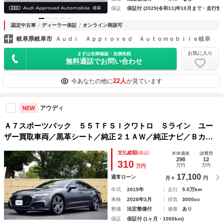
保証
保証付 (2029(令和11)年10月まで・走行無
認定中古車
ディーラー保証
オンライン商談可
岐阜県岐阜市
Ａｕｄｉ Ａｐｐｒｏｖｅｄ Ａｕｔｏｍｏｂｉｌｅ岐阜
お気に入り
まずは在庫確認・見積依頼
無料通話でお問い合わせ
22人
今あなたの他に
が見ています
アウディ
NEW
Ａ７スポーツバック ５５ＴＦＳＩクワトロ Ｓライン ユー
ザー買取車両／黒革シート／純正２１ＡＷ／純正ナビ／Ｂカメ
ラ／Ｂｌｕｅｔｏｏｔｈ／ＥＴＣ／純正ドライブレコーダー前
支払総額
(税込)
本体価格
諸費用
後／マトリックスＬＥＤヘッド／
298
12
310
万円
万円
万円
17,100
通常ローン
月々
円
年式
2019年
走行
5.0万km
車検
2028年3月
排気
3000cc
整備
法定整備付
修復
あり
保証
保証付 (1ヶ月・1000km)