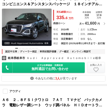
コンビニエンス＆アシスタンスパッケージ １８インチアルミ
ホイール プライバシーガラス テクノロジーパッケージ
支払総額
(税込)
本体価格
諸費用
318
17.6
335.
6
万円
万円
万円
41,600
残価ローン
月々
円
年式
2024年
走行
1.2万km
車検
車検整備付
排気
2000cc
整備
法定整備付
修復
なし
保証
保証付 (2029(令和11)年5月まで・走行無制
認定中古車
ディーラー保証
車両状態評価書
グー鑑定
オンライン商談可
岐阜県岐阜市
Ａｕｄｉ Ａｐｐｒｏｖｅｄ Ａｕｔｏｍｏｂｉｌｅ岐阜
お気に入り
まずは在庫確認・見積依頼
無料通話でお問い合わせ
3人
今あなたの他に
が見ています
アウディ
Ａ６ ２．８ＦＳＩクワトロ ７ＡＴ ＴＶナビ バックカメ
ラ 電動レザー調シート ウッド調パネル ＨＩＤオートライ