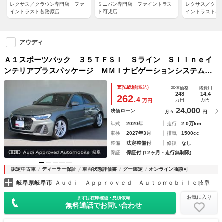
レクサス／クラウン専門店 ファ
ミニバン専門店 ファイントラス
レクサス／クラ
イントラスト各務原店
ト可児店
イントラスト各
アウディ
Ａ１スポーツバック ３５ＴＦＳＩ Ｓライン Ｓｌｉｎｅイ
ンテリアプラスパッケージ ＭＭＩナビゲーションシステム
コンビニエンスパッケージ アシスタンスパッケージ スマー
支払総額
(税込)
本体価格
諸費用
トフォンインターフェイス
248
14.4
262.
4
万円
万円
万円
24,000
残価ローン
月々
円
年式
2020年
走行
2.0万km
車検
2027年3月
排気
1500cc
整備
法定整備付
修復
なし
保証
保証付 (12ヶ月・走行無制限)
認定中古車
ディーラー保証
車両状態評価書
グー鑑定
オンライン商談可
岐阜県岐阜市
Ａｕｄｉ Ａｐｐｒｏｖｅｄ Ａｕｔｏｍｏｂｉｌｅ岐阜
お気に入り
まずは在庫確認・見積依頼
無料通話でお問い合わせ