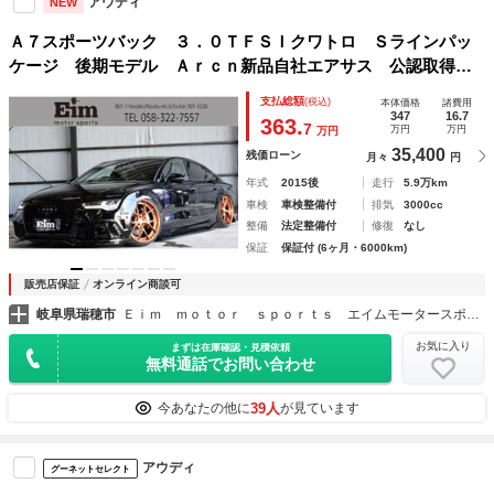
アウディ
NEW
Ａ７スポーツバック ３．０ＴＦＳＩクワトロ Ｓラインパッ
ケージ 後期モデル Ａｒｃｎ新品自社エアサス 公認取得
済 Ａｒｃａｎａ Ｐｅｒｆｏｒｍａｎｃｅ Ａｒｃｎボディ
支払総額
(税込)
本体価格
諸費用
キット ＨＲＥ Ｓ１０１鍛造３ピース２１インチＡＷ ＡＬ
347
16.7
363.
7
万円
万円
万円
Ｌ新品パーツカスタム ＳラインＰＫＧ
35,400
残価ローン
月々
円
年式
2015後
走行
5.9万km
車検
車検整備付
排気
3000cc
整備
法定整備付
修復
なし
保証
保証付 (6ヶ月・6000km)
販売店保証
オンライン商談可
岐阜県瑞穂市
Ｅｉｍ ｍｏｔｏｒ ｓｐｏｒｔｓ エイムモータースポーツ
お気に入り
まずは在庫確認・見積依頼
無料通話でお問い合わせ
39人
今あなたの他に
が見ています
アウディ
グーネットセレクト