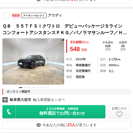
アウディ
NEW
グーネットセレクト
Ｑ８ ５５ＴＦＳＩクワトロ デビューパッケージＳライン
コンフォートアシスタンスＰＫＧ／パノラマサンルーフ／ＨＤ
マトリクスＬＥＤヘッドライト／オールホイールステアリング
支払総額
(税込)
本体価格
諸費用
／純正ナビＴＶ／ＢＡＮＧ＆ＯＬＵＦＳＥＮ／２３インチＡＷ
528
20
548
万円
万円
万円
年式
2019年
走行
3.1万km
車検
車検整備付
排気
3000cc
整備
法定整備付
修復
なし
保証
保証無
オンライン商談可
岐阜県大垣市
輸入車買取センター
お気に入り
まずは在庫確認・見積依頼
無料通話でお問い合わせ
23人
今あなたの他に
が見ています