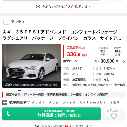
4人
今あなたの他に
が見ています
アウディ
Ａ４ ３５ＴＦＳＩアドバンスド コンフォートパッケージ
ラグジュアリーパッケージ プライバシーガラス サイドアシ
スト サラウンドビューカメラ シートヒーター ＣＡＲＰＬ
支払総額
(税込)
本体価格
諸費用
ＡＹ ＡＣＣ ＥＴＣ
318
18.9
336.
9
万円
万円
万円
38,900
据置ローン
月々
円
年式
2023年
走行
2.5万km
車検
なし
排気
2000cc
整備
法定整備付
修復
なし
保証
保証付 (2027(令和9)年5月まで・走行無制
認定中古車
ディーラー保証
車両状態評価書
グー鑑定
オンライン商談可
岐阜県岐阜市
Ａｕｄｉ Ａｐｐｒｏｖｅｄ Ａｕｔｏｍｏｂｉｌｅ岐阜
お気に入り
まずは在庫確認・見積依頼
無料通話でお問い合わせ
14人
今あなたの他に
が見ています