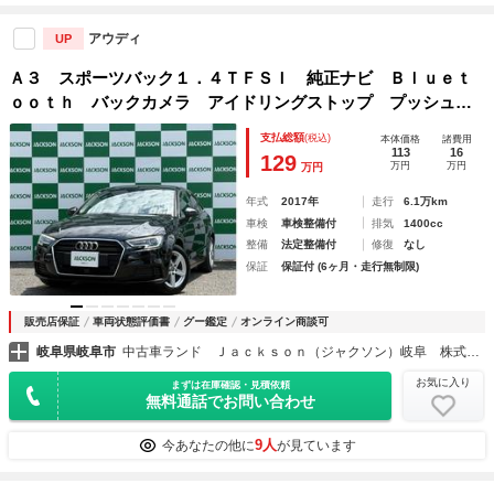
アウディ
UP
Ａ３ スポーツバック１．４ＴＦＳＩ 純正ナビ Ｂｌｕｅｔ
ｏｏｔｈ バックカメラ アイドリングストップ プッシュス
タート スペアキー クルーズコントロール コーナーセンサ
支払総額
(税込)
本体価格
諸費用
ー 純正ＡＷ
113
16
129
万円
万円
万円
年式
2017年
走行
6.1万km
車検
車検整備付
排気
1400cc
整備
法定整備付
修復
なし
保証
保証付 (6ヶ月・走行無制限)
販売店保証
車両状態評価書
グー鑑定
オンライン商談可
岐阜県岐阜市
中古車ランド Ｊａｃｋｓｏｎ（ジャクソン）岐阜 株式会社ＮＧＴ
お気に入り
まずは在庫確認・見積依頼
無料通話でお問い合わせ
9人
今あなたの他に
が見ています