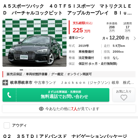
Ａ５スポーツバック ４０ＴＦＳＩスポーツ マトリクスＬＥ
Ｄ バーチャルコックピット アップルカープレイ Ｂｌｕｅ
ｔｏｏｔｈ バックカメラ パドルシフト シートヒーター
支払総額
(税込)
本体価格
諸費用
電動リアゲート 黒革パワーシート 純正ＡＷ
208
17
225
万円
万円
万円
12,200
通常ローン
月々
円
年式
2019年
走行
5.9万km
車検
車検整備付
排気
2000cc
整備
法定整備付
修復
なし
保証
保証付 (6ヶ月・走行無制限)
販売店保証
車両状態評価書
グー鑑定
オンライン商談可
岐阜県岐阜市
中古車ランド Ｊａｃｋｓｏｎ（ジャクソン）岐阜 株式会社ＮＧＴ
お気に入り
まずは在庫確認・見積依頼
無料通話でお問い合わせ
7人
今あなたの他に
が見ています
アウディ
Ｑ２ ３５ＴＤＩアドバンスド ナビゲーションパッケージ