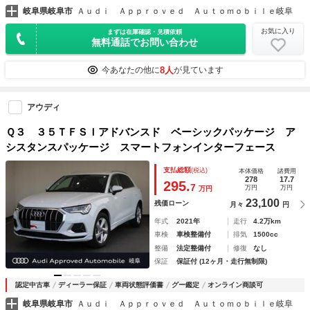
岐阜県岐阜市
Ａｕｄｉ Ａｐｐｒｏｖｅｄ Ａｕｔｏｍｏｂｉｌｅ岐阜
お気に入り
まずは在庫確認・見積依頼
無料通話でお問い合わせ
8人
今あなたの他に
が見ています
アウディ
Ｑ３ ３５ＴＦＳＩアドバンスド ベーシックパッケージ ア
シスタンスパッケージ スマートフォンインターフェース
支払総額
(税込)
本体価格
諸費用
278
17.7
295.
7
万円
万円
万円
23,100
残価ローン
月々
円
年式
2021年
走行
4.2万km
車検
車検整備付
排気
1500cc
整備
法定整備付
修復
なし
保証
保証付 (12ヶ月・走行無制限)
認定中古車
ディーラー保証
車両状態評価書
グー鑑定
オンライン商談可
岐阜県岐阜市
Ａｕｄｉ Ａｐｐｒｏｖｅｄ Ａｕｔｏｍｏｂｉｌｅ岐阜