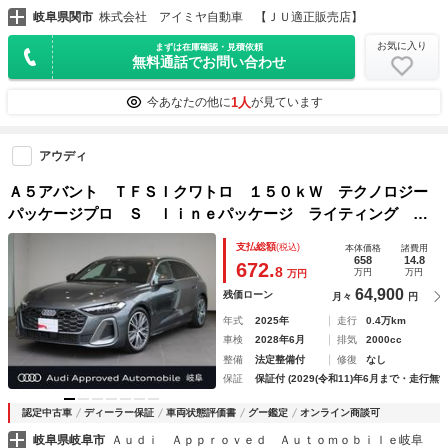
岐阜県関市
株式会社 アイミヤ自動車 【ＪＵ適正販売店】
お気に入り
まずは在庫確認・見積依頼
無料通話でお問い合わせ
1人
今あなたの他に
が見ています
アウディ
Ａ５アバント ＴＦＳＩクワトロ １５０ｋＷ テクノロジー
パッケージプロ Ｓ ｌｉｎｅパッケージ ライティング パ
ッケージ ロールアップサンシェード リヤサイド
支払総額
(税込)
本体価格
諸費用
658
14.8
672.
8
万円
万円
万円
64,900
残価ローン
月々
円
年式
2025年
走行
0.4万km
車検
2028年6月
排気
2000cc
整備
法定整備付
修復
なし
保証
保証付 (2029(令和11)年6月まで・走行無制
認定中古車
ディーラー保証
車両状態評価書
グー鑑定
オンライン商談可
岐阜県岐阜市
Ａｕｄｉ Ａｐｐｒｏｖｅｄ Ａｕｔｏｍｏｂｉｌｅ岐阜