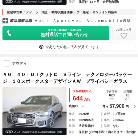
保証
保証付 (12ヶ月・走行無制限)
認定中古車
ディーラー保証
車両状態評価書
グー鑑定
オンライン商談可
岐阜県岐阜市
Ａｕｄｉ Ａｐｐｒｏｖｅｄ Ａｕｔｏｍｏｂｉｌｅ岐阜
お気に入り
まずは在庫確認・見積依頼
無料通話でお問い合わせ
7人
今あなたの他に
が見ています
アウディ
Ａ６ ４０ＴＤＩクワトロ Ｓライン テクノロジーパッケー
ジ １０スポークスターデザインＡＷ プライバシーガラス
支払総額
(税込)
本体価格
諸費用
628
16
644
万円
万円
万円
57,900
残価ローン
月々
円
年式
2025年
走行
0.2万km
車検
2028年5月
排気
2000cc
整備
法定整備付
修復
なし
保証
保証付 (2029(令和11)年5月まで・走行無制