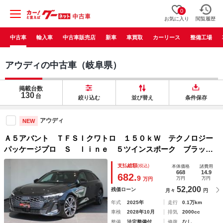
0
お気に入り
閲覧履歴
中古車
輸入車
中古車販売店
新車
車買取
カーリース
整備工場
アウディの中古車（岐阜県）
掲載台数
130
台
絞り込む
並び替え
条件保存
アウディ
NEW
Ａ５アバント ＴＦＳＩクワトロ １５０ｋＷ テクノロジー
パッケージプロ Ｓ ｌｉｎｅ ５ツインスポーク ブラック
メタリック２０ＡＷ ライティングパッケージ ロールアップ
支払総額
(税込)
本体価格
諸費用
サンシェード
668
14.9
682.
9
万円
万円
万円
52,200
残価ローン
月々
円
年式
2025年
走行
0.1万km
車検
2028年10月
排気
2000cc
整備
法定整備付
修復
なし