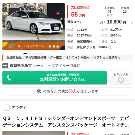
ト １８ＡＷ スタッドレス スマートキー ＤＶＤ ＵＳ
支払総額
(税込)
本体価格
諸費用
Ｂ 全席シートヒーター オートマルチゾーンエアコン
45
10
55
万円
万円
万円
10,600
通常ローン
月々
円
年式
2012年
走行
9.2万km
車検
2027年6月
排気
2800cc
整備
法定整備付
修復
なし
保証
保証付 (3ヶ月・3000km)
販売店保証
車両状態評価書
グー鑑定
オンライン商談可
オプション見積り可
岐阜県羽島市
カーショップアイルー羽島店
お気に入り
まずは在庫確認・見積依頼
無料通話でお問い合わせ
63人
今あなたの他に
が見ています
アウディ
Ｑ２ １．４ＴＦＳＩシリンダーオンデマンドスポーツ ナビ
ゲーションシステム アシスタンスパッケージ オートマチッ
クテールゲート バーチャルコックピット ブレードマットチ
支払総額
(税込)