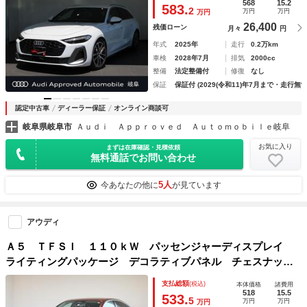
ヤサイド
568
15.2
583.
2
万円
万円
万円
26,400
残価ローン
月々
円
年式
2025年
走行
0.2万km
車検
2028年7月
排気
2000cc
整備
法定整備付
修復
なし
保証
保証付 (2029(令和11)年7月まで・走行無制
認定中古車
ディーラー保証
オンライン商談可
岐阜県岐阜市
Ａｕｄｉ Ａｐｐｒｏｖｅｄ Ａｕｔｏｍｏｂｉｌｅ岐阜
お気に入り
まずは在庫確認・見積依頼
無料通話でお問い合わせ
5人
今あなたの他に
が見ています
アウディ
Ａ５ ＴＦＳＩ １１０ｋＷ パッセンジャーディスプレイ
ライティングパッケージ デコラティブパネル チェスナッ
ト ナチュラルグレーロールアップサンシェード リヤサイド
支払総額
(税込)
本体価格
諸費用
518
15.5
533.
5
万円
万円
万円