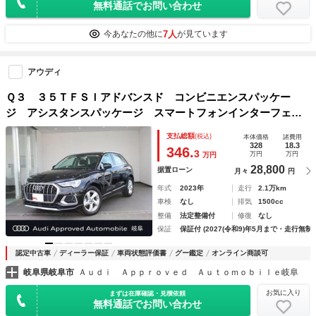
無料通話でお問い合わせ
7人
今あなたの他に
が見ています
アウディ
Ｑ３ ３５ＴＦＳＩアドバンスド コンビニエンスパッケー
ジ アシスタンスパッケージ スマートフォンインターフェイ
ス ＭＭＩナビゲーション サイドアシスト オートホール
支払総額
(税込)
本体価格
諸費用
ド 電動リアゲート リアカメラ ＥＴＣ ＡＣＣ ＣＡＲＰ
328
18.3
346.
3
万円
万円
万円
ＬＡＹ
28,800
据置ローン
月々
円
年式
2023年
走行
2.1万km
車検
なし
排気
1500cc
整備
法定整備付
修復
なし
保証
保証付 (2027(令和9)年5月まで・走行無制
認定中古車
ディーラー保証
車両状態評価書
グー鑑定
オンライン商談可
岐阜県岐阜市
Ａｕｄｉ Ａｐｐｒｏｖｅｄ Ａｕｔｏｍｏｂｉｌｅ岐阜
お気に入り
まずは在庫確認・見積依頼
無料通話でお問い合わせ