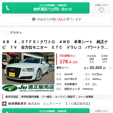
お気に入り
まずは在庫確認・見積依頼
無料通話でお問い合わせ
5人
今あなたの他に
が見ています
アウディ
Ａ８ ４．０ＴＦＳＩクワトロ ４ＷＤ 本革シート 純正ナ
ビ ＴＶ 全方位モニター ＥＴＣ ドラレコ パワートラン
ク パワーシート シートエアコン シートヒーター プッシ
支払総額
(税込)
本体価格
諸費用
ュスタート スマートキー 純正２０インチアルミホイール
164
14.9
178.
9
万円
万円
万円
40,400
通常ローン
月々
円
年式
2016年
走行
8.6万km
車検
2027年5月
排気
4000cc
整備
法定整備付
修復
なし
保証
保証付 (1ヶ月・1000km)
販売店保証
車両状態評価書
グー鑑定
オンライン商談可
ローン仮審査
岐阜県岐阜市
株式会社 ピュアハート 【ＪＵ適正販売店】
お気に入り
まずは在庫確認・見積依頼