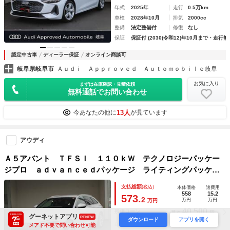
年式
2025年
走行
0.5万km
車検
2028年10月
排気
2000cc
整備
法定整備付
修復
なし
保証
保証付 (2030(令和12)年10月まで・走行無
認定中古車
ディーラー保証
オンライン商談可
岐阜県岐阜市
Ａｕｄｉ Ａｐｐｒｏｖｅｄ Ａｕｔｏｍｏｂｉｌｅ岐阜
お気に入り
まずは在庫確認・見積依頼
無料通話でお問い合わせ
13人
今あなたの他に
が見ています
アウディ
Ａ５アバント ＴＦＳＩ １１０ｋＷ テクノロジーパッケー
ジプロ ａｄｖａｎｃｅｄパッケージ ライティングパッケー
ジ
支払総額
(税込)
本体価格
諸費用
558
15.2
573.
2
万円
万円
万円
40,500
残価ローン
月々
円
グーネットアプリ
RENEW
ダウンロード
アプリを開く
年式
2025年
走行
0.1万km
メアド不要で問い合わせ可能