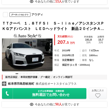
13人
今あなたの他に
が見ています
アウディ
グーネットセレクト
ＴＴクーペ １．８ＴＦＳＩ Ｓ－ｌｉｎｅ／アシスタンスＰ
ＫＧアドバンスト ＬＥＤヘッドライト 新品２０インチＡ
Ｗ ＳＧ車高調 Ｓ・Ｒエアロ ＢＳＭ Ｃソナー バーチャ
支払総額
(税込)
本体価格
諸費用
ルＣＰ ナビ・地デジＴＶ バックモニター ＥＴＣ ドラレ
191.8
15.7
207.
5
万円
万円
万円
コ前後
年式
2018年
走行
7.8万km
車検
2028年2月
排気
1800cc
整備
法定整備付
修復
なし
保証
保証付 (1ヶ月・1000km)
販売店保証
車両状態評価書
グー鑑定
オンライン商談可
岐阜県羽島郡岐南町
株式会社オートスタイルプラス
お気に入り
まずは在庫確認・見積依頼
無料通話でお問い合わせ
50人
今あなたの他に
が見ています