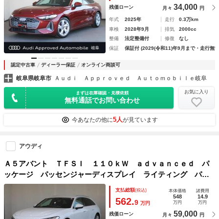
34,000
残価ローン
月々
円
年式
2025年
走行
0.3万km
車検
2028年9月
排気
2000cc
整備
法定整備付
修復
なし
保証
保証付 (2029(令和11)年9月まで・走行無制
認定中古車
ディーラー保証
オンライン商談可
岐阜県岐阜市
Ａｕｄｉ Ａｐｐｒｏｖｅｄ Ａｕｔｏｍｏｂｉｌｅ岐阜
お気に入り
まずは在庫確認・見積依頼
無料通話でお問い合わせ
5人
今あなたの他に
が見ています
アウディ
Ａ５アバント ＴＦＳＩ １１０ｋＷ ａｄｖａｎｃｅｄ パ
ッケージ パッセンジャーディスプレイ ライティング パッ
ケージ ロールアップサンシェード リヤサイド
支払総額
(税込)
本体価格
諸費用
548
14.9
562.
9
万円
万円
万円
59,000
残価ローン
月々
円