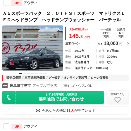
アウディ
UP
Ａ５スポーツバック ２．０ＴＦＳＩスポーツ マトリクスＬ
ＥＤヘッドランプ ヘッドランプウォッシャー バーチャルコ
クピット 前席シートヒーター 運転席・助手席・後席独立温
支払総額
(税込)
本体価格
諸費用
度調整 ＭＭＩナビ フルセグＴＶ アダプティブクルーズコ
139.5
6.3
145.
8
万円
万円
万円
ントロール
18,000
通常ローン
月々
円
年式
2017年
走行
9.2万km
車検
2027年2月
排気
2000cc
整備
法定整備付
修復
なし
保証
保証付 (1ヶ月・1000km)
販売店保証
車両状態評価書
グー鑑定
オンライン商談可
ローン仮審査
岐阜県可児市
アップル可児店 （株）ゴトウスバル
お気に入り
まずは在庫確認・見積依頼
無料通話でお問い合わせ
11人
今あなたの他に
が見ています
アウディ
UP