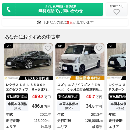
お気に入り
まずは在庫確認・見積依頼
無料通話でお問い合わせ
9人
今あなたの他に
が見ています
あなたにおすすめの中古車
UP
UP
UP
レクサス ＬＳ ＬＳ５００ｈ
スズキ エブリイワゴン ＰＺタ
レクサス Ｕ
エグゼクティブ ６ヶ月走行距
ーボ ６ヶ月走行距離無制限保
Ｆスポーツ 
離無制限保証付 マークレビン
証付 メモリーナビ パワース
制限保証付 
499.
40.
8
7
支払総額
支払総額
支払総額
(税込)
(税込)
(税込)
万円
万円
ソン 本革 全方位カメラ 衝
ライドドア シートヒーター
ＬＥＤヘッド
突軽減 レーダークルーズ ベ
４ＷＤ ＥＴＣ スマートキ
クルーズコン
車両本体価格
車両本体価格
車両本体価格
486.
34.
8
8
万円
万円
ンチレーション ３眼ＬＥＤヘ
ー パワーウィンドウ オート
０．３インチ
(税込)
(税込)
(税込)
ッド 純正１２．３インチナ
エアコン １４インチアルミホ
レーキ 禁煙
年式
2021年
年式
2013年
年式
ビ ワンオーナー 禁煙車 リ
イール ハロゲンランプ ター
ｏｔｈ シー
走行距離
113,000km
走行距離
129,000km
走行距離
アエンター ４ＷＤ
ボ
ーシート
エリア
岐阜県
エリア
岐阜県
エリア