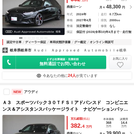
万円
48,300
残価ローン
月々
円
年式
2024年
走行
0.7万km
車検
2027年4月
排気
2000cc
整備
法定整備付
修復
なし
保証
保証付 (2028(令和10)年4月まで・走行無制
認定中古車
ディーラー保証
車両状態評価書
グー鑑定
オンライン商談可
岐阜県岐阜市
Ａｕｄｉ Ａｐｐｒｏｖｅｄ Ａｕｔｏｍｏｂｉｌｅ岐阜
お気に入り
まずは在庫確認・見積依頼
無料通話でお問い合わせ
24人
今あなたの他に
が見ています
アウディ
NEW
Ａ３ スポーツバック３０ＴＦＳＩアドバンスド コンビニエ
ンス＆アシスタンスパッケージライト ナビゲーションパッケ
ージ プライバシーガラス
支払総額
(税込)
本体価格
諸費用
368
14.4
382.
4
万円
万円
万円
39,900
残価ローン
月々
円