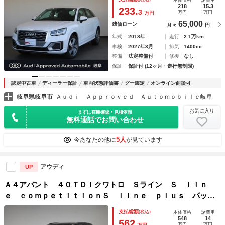
本体価格
諸費用
タングレー
218
15.3
233.
3
万円
万円
万円
65,000
残価ローン
月々
円
年式
2018年
走行
2.1万km
車検
2027年3月
排気
1400cc
整備
法定整備付
修復
なし
保証
保証付 (12ヶ月・走行無制限)
認定中古車
ディーラー保証
車両状態評価書
グー鑑定
オンライン商談可
岐阜県岐阜市
Ａｕｄｉ Ａｐｐｒｏｖｅｄ Ａｕｔｏｍｏｂｉｌｅ岐阜
お気に入り
まずは在庫確認・見積依頼
無料通話でお問い合わせ
5人
今あなたの他に
が見ています
アウディ
UP
Ａ４アバント ４０ＴＤＩクワトロ Ｓライン Ｓ ｌｉｎ
ｅ ｃｏｍｐｅｔｉｔｉｏｎＳ ｌｉｎｅ ｐｌｕｓ パッケ
ージＳ ｌｉｎｅ インテリアプラスパッケージ
支払総額
(税込)
本体価格
諸費用
548
14
562
万円
万円