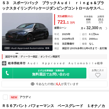
Ｓ３ スポーツバック ブラックＡｕｄｉ ｒｉｎｇｓ＆ブラ
ックスタイリングパッケージダンピングコントロールサスペン
ションＳＯＮＯＳ ３Ｄサウンドシステムカラードブレーキキ
支払総額
(税込)
本体価格
諸費用
ャリパーレッド
698
23.1
721.
1
万円
万円
万円
32,300
据置ローン
月々
円
年式
2025年
走行
0.1万km
車検
2028年4月
排気
2000cc
整備
法定整備付
修復
なし
保証
保証付 (2029(令和11)年4月まで・走行無制
認定中古車
ディーラー保証
オンライン商談可
岐阜県岐阜市
Ａｕｄｉ Ａｐｐｒｏｖｅｄ Ａｕｔｏｍｏｂｉｌｅ岐阜
お気に入り
まずは在庫確認・見積依頼
無料通話でお問い合わせ
6人
今あなたの他に
が見ています
アウディ
NEW
ＲＳ６アバント パフォーマンス ベースグレード １オナ／カ