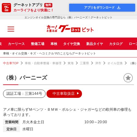
グーネットアプリ
無料
アプリをダウンロード
カーライフをより快適に！
エンジンオイル交換の専門店なら（株）バーニーズ！グーネットピット
取
カーリース
整備工場
車検
タイヤ交換
新品タイヤ
カタログ
ロー
車検・オイル交換・キズ・ヘコミクルマのことならグーネットピット
中古車TOP
車検・自動車整備・車修理
東海
三重県
津市
オイル交換
（株
（株）バーニーズ
認証工場：三第144号
中古車取扱店
アメ車に限らずＭベンツ・ＢＭＷ・ポルシェ・ジャガーなどの欧州車の修理も
承っております。
月火木金土日
10:00～20:00
営業時間
水曜日
定休日