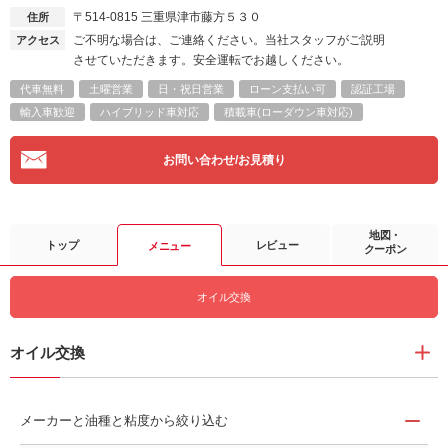
〒514-0815
三重県津市藤方５３０
住所
ご不明な場合は、ご連絡ください。当社スタッフがご説明
アクセス
させていただきます。安全運転でお越しください。
代車無料
土曜営業
日・祝日営業
ローン支払い可
認証工場
輸入車歓迎
ハイブリッド車対応
積載車(ローダウン車対応)
お問い合わせ/お見積り
地図・
トップ
レビュー
メニュー
クーポン
オイル交換
オイル交換
メーカーと油種と粘度から絞り込む