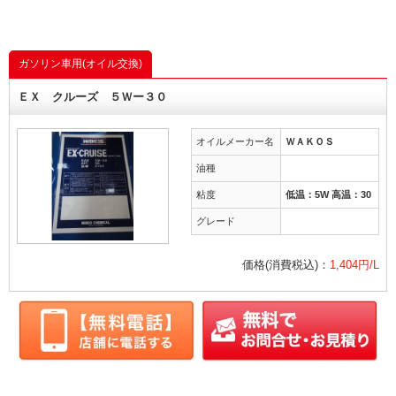
ガソリン車用(オイル交換)
ＥＸ クルーズ ５Ｗー３０
オイルメーカー名
ＷＡＫＯＳ
油種
粘度
低温：5W 高温：30
グレード
価格(消費税込)：
1,404円/L