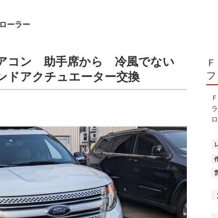
プローラー
アコン 助手席から 冷風でない
Ｆ
ンドアクチュエーター交換
フ
Ｆ
ラ
ロ