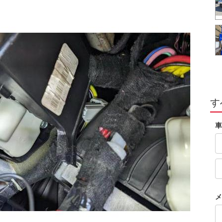
す
車
メ