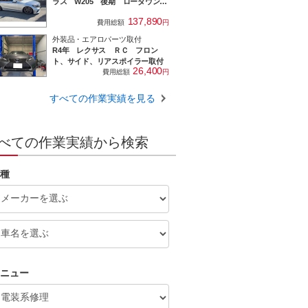
ラス W205 後期 ローダウン＆
エアサスコンプレッサー交換
137,890
費用総額
円
外装品・エアロパーツ取付
R4年 レクサス ＲＣ フロン
ト、サイド、リアスポイラー取付
26,400
費用総額
円
すべての作業実績を見る
べての作業実績から検索
種
ニュー