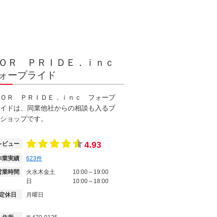
ＯＲ ＰＲＩＤＥ．ｉｎｃ
ォープライド
ＯＲ ＰＲＩＤＥ．ｉｎｃ フォープ
イドは、同業他社からの相談も入るプ
ショップです。
4.93
レビュー
作業実績
623
件
営業時間
火水木金土
10:00～19:00
日
10:00～18:00
定休日
月曜日