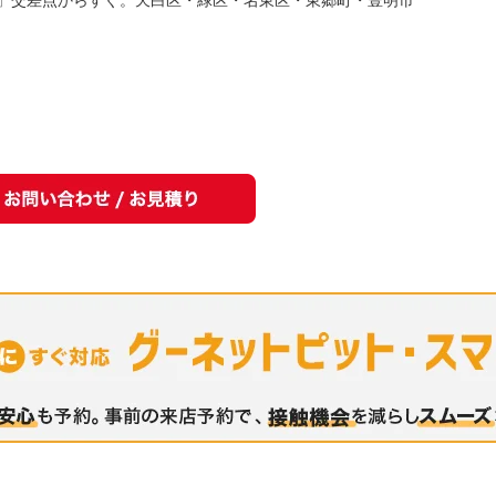
」交差点からすぐ。天白区・緑区・名東区・東郷町・豊明市