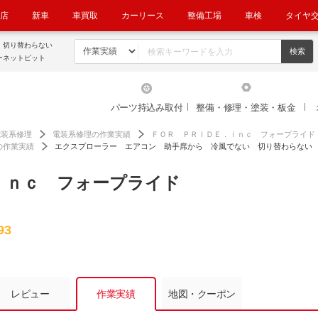
店
新車
車買取
カーリース
整備工場
車検
タイヤ
い 切り替わらない
ーネットピット
パーツ持込み取付
整備・修理・塗装・板金
電装系修理
電装系修理の作業実績
ＦＯＲ ＰＲＩＤＥ．ｉｎｃ フォープライド
の作業実績
エクスプローラー エアコン 助手席から 冷風でない 切り替わらない
ｉｎｃ フォープライド
93
レビュー
作業実績
地図・クーポン