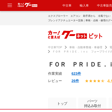
中古車
輸入車
中古車販売
エクスプローラー エアコン 助手席から 冷風でな
ブレンドアクチュエーター交換｜車検・点検・修理のグ
中古車TOP
車検・自動車整備・車修理
ＦＯＲ ＰＲＩＤＥ．ｉｎｃ フォープライド
ＦＯＲ ＰＲＩＤＥ．
作業実績
623件
4.
レビュー
26件
パーツ
トップ
持込み取付