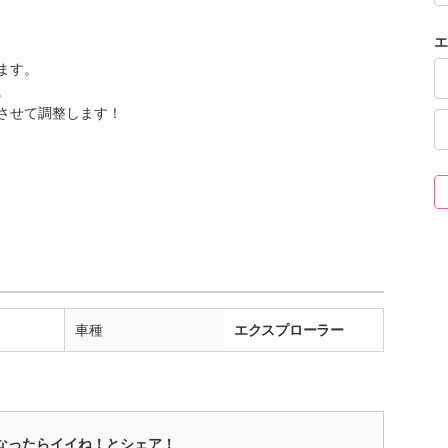
エ
ます。
。
させて調整します！
車種
エクスプローラー
なったらイイね！とシェア！