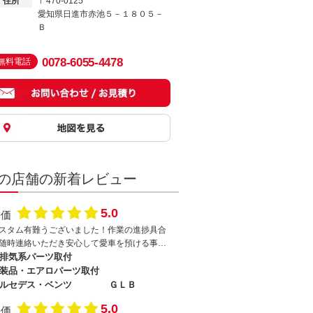
住所
〒470-0125
愛知県日進市赤池５－１８０５－
Ｂ
0078-6055-4478
無料電話
の店舗の新着レビュー
5.0
評価
スタム有難うございました！作業の進捗具合
随時連絡いただき安心して愛車を預ける事で
ました！また、お願いします。
排気系パーツ取付
装品・エアロパーツ取付
ルセデス・ベンツ
ＧＬＢ
5.0
評価