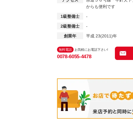
アクセス
県道５６号線「平針欠下
からも便利です
1級整備士
-
2級整備士
-
創業年
平成 23(2011)年
無料電話
お気軽にお電話下さい!
0078-6055-4478