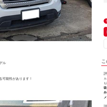
こ
デル
る可能性があります！
カ
も
き
吸
外
メ