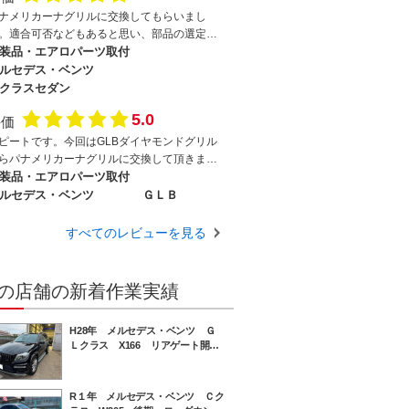
ナメリカーナグリルに交換してもらいまし
。適合可否などもあると思い、部品の選定・
り寄せも含めてお願いしました。作業時間は
装品・エアロパーツ取付
時間ほど、あっという間でした。地元の関西
ルセデス・ベンツ
いろいろあたったのですが、どこの店もいろ
クラスセダン
ろと理由をつけられて納得して頼めるところ
5.0
なかったのですがこちらのお店では快く受け
評価
もらえて安心しました。また何かありました
ピートです。今回はGLBダイヤモンドグリル
お願いしたいと思います。
らパナメリカーナグリルに交換して頂きまし
。作業時間も2時間と早く、丁寧な仕上がりも
装品・エアロパーツ取付
し分ない感じでした！やはり実績あるショッ
ルセデス・ベンツ
ＧＬＢ
にお願いするのが安心ですね。次もまたお願
致します！有難うございました。
すべてのレビューを見る
の店舗の新着作業実績
H28年 メルセデス・ベンツ Ｇ
Ｌクラス X166 リアゲート開か
ない リアゲートロック交換
R１年 メルセデス・ベンツ Ｃク