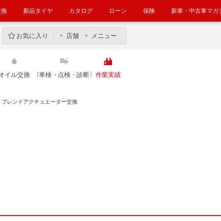
交換
新品タイヤ
カタログ
ローン
保険
新車・中古車マガ
お気に入り
店舗
メニュー
オイル交換
車検・点検・診断
作業実績
 ブレンドアクチュエーター交換