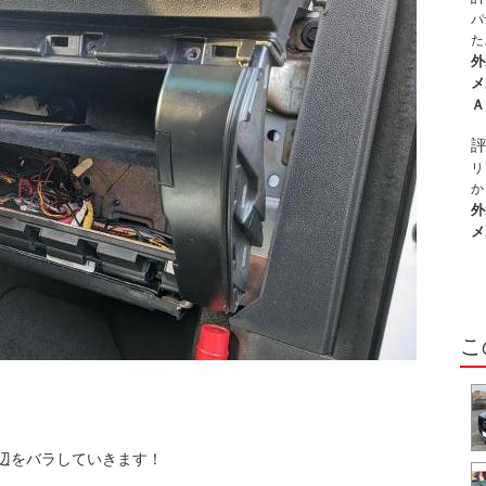
パ
た
取
外
２
メ
で
Ａ
い
が
て
リ
ら
か
た
外
申
メ
プ
い
こ
辺をバラしていきます！