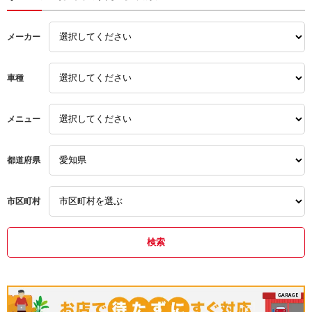
取付
取り付け
リア
点検
土日営業
メーカー
サイド
取り付け
ゲート
フロント
土日営業
車種
開かない
カスタム
持ち込み
故障
交換
メニュー
安い
持ち込み
整備
持込
安い
都道府県
取り付け
人気車種
人気車種
土日営業
輸入車
市区町村
輸入車
持込
ローダウン
名古屋
安い
名古屋
愛知
持ち込み
W205
愛知
Cクラス
名古屋