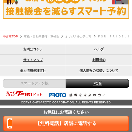
カスタム
エアサス
コンプレッサー
中古車TOP
車検・自動車整備・車修理
オリジナルカテゴリ
ＦＯＲ ＰＲＩＤＥ．ｉ
質問はコチラ
ヘルプ
サイトマップ
利用規約
個人情報保護方針
個人情報の取扱いについて
スマートフォン版
PC版
COPYRIGHT©PROTO CORPORATION. ALL RIGHTS RESERVED.
お気軽にお電話ください
【無料電話】店舗に電話する