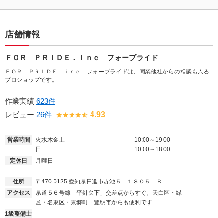
店舗情報
ＦＯＲ ＰＲＩＤＥ．ｉｎｃ フォープライド
ＦＯＲ ＰＲＩＤＥ．ｉｎｃ フォープライドは、同業他社からの相談も入る
プロショップです。
作業実績
623件
レビュー
26件
4.93
営業時間
火水木金土
10:00～19:00
日
10:00～18:00
定休日
月曜日
住所
〒470-0125
愛知県日進市赤池５－１８０５－Ｂ
アクセス
県道５６号線「平針欠下」交差点からすぐ。天白区・緑
区・名東区・東郷町・豊明市からも便利です
1級整備士
-