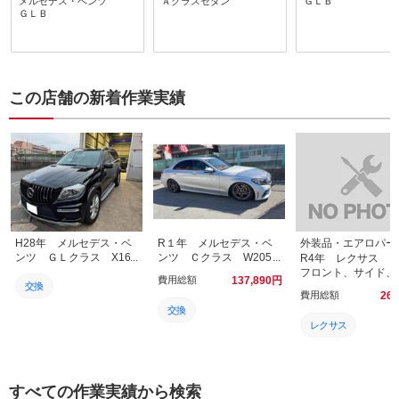
メルセデス・ベンツ
Ａクラスセダン
ＧＬＢ
ＧＬＢ
う間でした。地元の関西で
した！やはり実績あ
いろいろあたったのです
ップにお願いするの
が、どこの店もいろいろと
ですね。次もまたお
理由をつけられて納得して
します！有難うござ
頼めるところがなかったの
た。
ですがこちらのお店では快
この店舗の新着作業実績
く受けてもらえて安心しま
した。また何かありました
らお願いしたいと思いま
す。
H28年 メルセデス・ベ
R１年 メルセデス・ベ
ンツ ＧＬクラス X166
ンツ Ｃクラス W205
R4年 レクサス
リアゲート開かない
後期 ローダウン＆エア
フロント、サイド、
費用総額
137,890
円
リアゲートロック交換
サスコンプレッサー交換
交換
スポイラー取付
費用総額
26,
交換
修理
レクサス
修理
整備
RC
整備
取付
スポイラー
すべての作業実績から検索