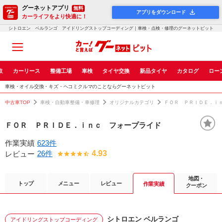
グーネットアプリ
無料
アプリをダウンロード
カーライフをより快適に！
シトロエン ベルランゴ アイドリングストップコーディング｜車検・点検・修理のグーネットピット
取
カーリース
整備工場
車検
タイヤ交換
新品タイヤ
カタログ
ロー
車検・オイル交換・キズ・ヘコミクルマのことならグーネットピット
中古車TOP
車検・自動車整備・車修理
オリジナルカテゴリ
ＦＯＲ ＰＲＩＤＥ．ｉ
ＦＯＲ ＰＲＩＤＥ．ｉｎｃ フォープライド
作業実績
623件
26件
4.93
レビュー
地図・
トップ
メニュー
レビュー
作業実績
クーポン
シトロエン ベルランゴ
アイドリングストップコーディング