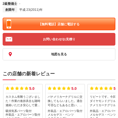
2級整備士
-
創業年
平成 23(2011)年
【無料電話】
店舗に電話する
お問い合わせ/お見積り
地図を見る
この店舗の新着レビュー
5.0
5.0
5.
カスタム有難うございまし
パナメリカーナグリルに交
リピートです。今回は
た！作業の進捗具合も随時
換してもらいました。適合
ダイヤモンドグリル
連絡いただき安心して愛車
可否などもあると思い、部
ナメリカーナグリル
を預ける事できました！ま
品の選定・取り寄せも含め
して頂きました。作
吸排気系パーツ取付
外装品・エアロパーツ取付
外装品・エアロパー
た、お願いします。
てお願いしました。作業時
も2時間と早く、丁寧
外装品・エアロパーツ取付
メルセデス・ベンツ
メルセデス・ベンツ
間は２時間ほど、あっとい
上がりも申し分ない