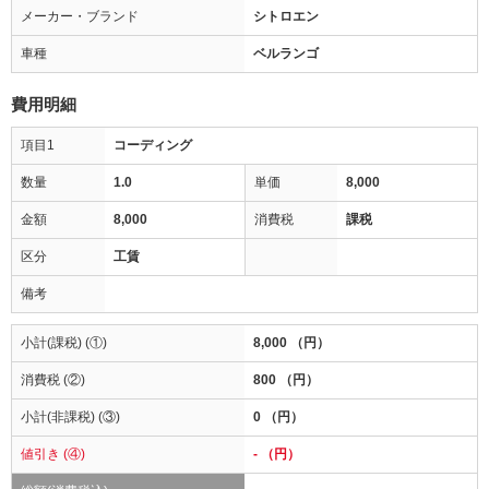
メーカー・ブランド
シトロエン
車種
ベルランゴ
費用明細
項目1
コーディング
数量
1.0
単価
8,000
金額
8,000
消費税
課税
区分
工賃
備考
小計(課税) (①)
8,000 （円）
消費税 (②)
800 （円）
小計(非課税) (③)
0 （円）
値引き (④)
- （円）