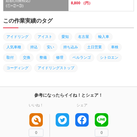
総額(消費税込)
8,800 （円）
(①+②+③)
この作業実績のタグ
アイドリング
アイスト
愛知
名古屋
輸入車
人気車種
持込
安い
持ち込み
土日営業
車検
取付
交換
整備
修理
ベルランゴ
シトロエン
コーディング
アイドリングストップ
参考になったらイイね！とシェア！
いいね！
シェア
0
0