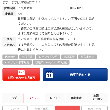
ます。まずはお電話にて！！
月火水木金土日
9:00～18:00
営業時間
なし
定休日
日曜日は隔週でお休みしております。ご不明な点はお電話
ください。
（作業のご依頼の際は工場状況の確認がございますので、
まずは無料電話にてお問合わせ下さい。）
〒765-0061
香川県善通寺市吉原町３２－１
住所
１１号線沿い！！大きなスズキの看板が目印です！！お気
アクセス
軽にお越しください！！
代車無料
土曜営業
ローン支払い可
認証工場
輸入車歓迎
ハイブリッド車対応
積載車(ローダウン車対応)
来店予約をする
お問い合わせ/お見積り
地図・
トップ
レビュー
作業実績
メニュー
クーポン
パーツ
整備・修理
車検・点検