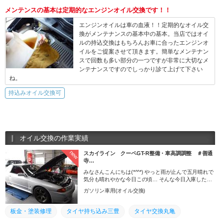
メンテンスの基本は定期的なエンジンオイル交換です！！
エンジンオイルは車の血液！！定期的なオイル交
換がメンテナンスの基本中の基本。当店ではオイ
ルの持込交換はもちろんお車に合ったエンジンオ
イルをご提案させて頂きます。簡単なメンテナン
スで回数も多い部分の一つですが非常に大切なメ
ンテナンスですのでしっかり診て上げて下さい
ね。
持込みオイル交換可
オイル交換の作業実績
new
スカイライン クーペGT-R整備・車高調調整 ＃善通
寺…
みなさんこんにちは(*^^*) やっと雨が止んで五月晴れで
気分も晴れやかな今日この頃… そんな今日入庫したお
車は、日産スカイライン クーペＧＴ－Ｒです！ 本日の
ガソリン車用(オイル交換)
オーナー様は、以前ご来店いただいた方からのご紹介
で依頼いただきました！ オイル交換、オイルエレメン
ト交換、車高調調整という作業内容になりました。
板金・塗装修理
タイヤ持ち込み三豊
タイヤ交換丸亀