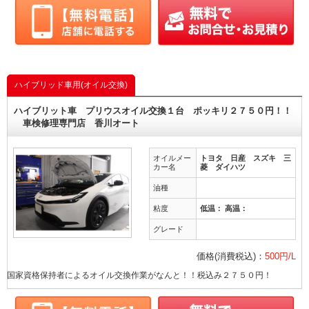
ハイブリッド車用(オイル交換)
ハイブリット車 プリウスオイル交換１台 ポッキリ２７５０円！！
車検修理専門店 香川オート
オイルメー
トヨタ 日産 スズキ 三
カー名
菱 ダイハツ
油種
粘度
低温： 高温：
グレード
価格(消費税込)：
500円/L
国家資格保持者によるオイル交換作業がなんと！！税込み２７５０円！