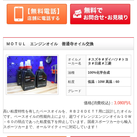
ＭＯＴＵＬ エンジンオイル 善通寺オイル交換
オイルメ
＃スズキ＃ダイハツ＃トヨ
ーカー名
タ＃日産＃三菱
油種
100%化学合成
粘度
低温：10W 高温：60
グレード
価格(消費税込)：
3,080円/L
高い粘度特性を有したベースオイルを、ＲＢ２６ＤＥＴＴ用に設計したオイル
です。ベースオイルの性能向上により、超ワイドレンジエンジンオイル１０Ｗ
－６０の弱点であった粘度低下を抑止しています。国産スポーツカーから輸入
スポーツカーまで、オールマイティーに対応しています！