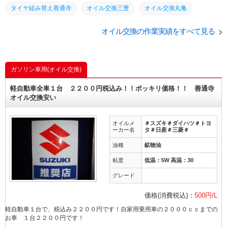
タイヤ組み替え善通寺
オイル交換三豊
オイル交換丸亀
オイル交換善通寺
車検三豊
車検丸亀
車検善通寺
オイル交換の作業実績をすべて見る
MOTULオイル
GTRタイヤ交換
GTR車検
GTRオイルエレメント交換
GTRオイル交換
GTR車高調取り付け
ガソリン車用(オイル交換)
日産スカイラインクーペGTR
香川オート
善通寺の車屋さん
軽自動車全車１台 ２２００円税込み！！ポッキリ価格！！ 善通寺
善通寺自動車修理工場
オイル交換安い
オイルメ
＃スズキ＃ダイハツ＃トヨ
ーカー名
タ＃日産＃三菱＃
油種
鉱物油
粘度
低温：5W 高温：30
グレード
価格(消費税込)：
500円/L
軽自動車１台で、税込み２２００円です！自家用乗用車の２０００ｃｃまでの
お車 １台２２００円です！