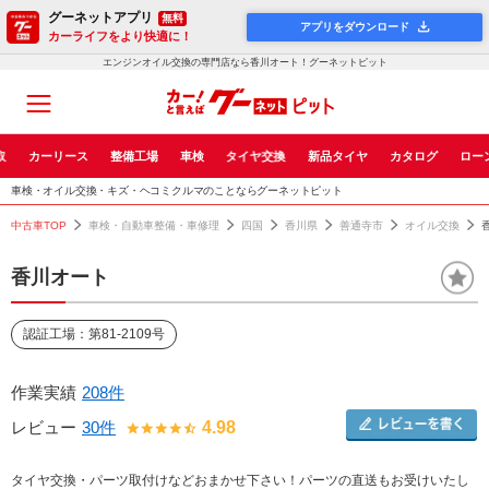
グーネットアプリ
無料
アプリをダウンロード
カーライフをより快適に！
エンジンオイル交換の専門店なら香川オート！グーネットピット
取
カーリース
整備工場
車検
タイヤ交換
新品タイヤ
カタログ
ロー
車検・オイル交換・キズ・ヘコミクルマのことならグーネットピット
中古車TOP
車検・自動車整備・車修理
四国
香川県
善通寺市
オイル交換
香川オート
認証工場：第81-2109号
作業実績
208件
レビュー
30件
4.98
タイヤ交換・パーツ取付けなどおまかせ下さい！パーツの直送もお受けいたし