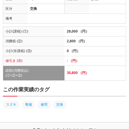
区分
交換
備考
小計(課税) (①)
28,000 （円）
消費税 (②)
2,800 （円）
小計(非課税) (③)
0 （円）
値引き (④)
- （円）
総額(消費税込)
30,800 （円）
(①+②+③)
この作業実績のタグ
スズキ
整備
修理
交換