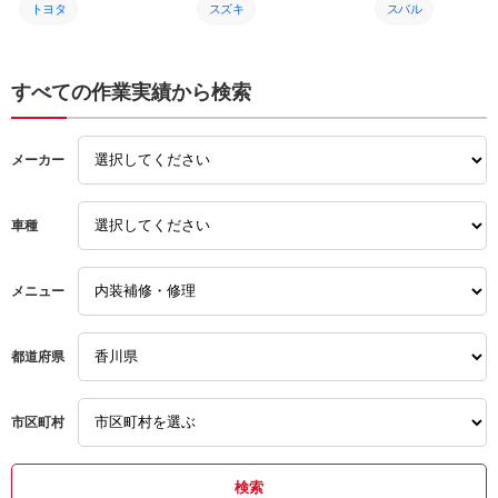
トヨタ
スズキ
スバル
整備
整備
整備
修理
修理
修理
すべての作業実績から検索
交換
交換
交換
メーカー
車種
メニュー
都道府県
市区町村