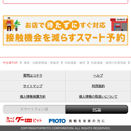
中古車TOP
車検・自動車整備・車修理
内装補修・修理
内装補修・修理の作業実績
質問はコチラ
ヘルプ
サイトマップ
利用規約
個人情報保護方針
個人情報の取扱いについて
スマートフォン版
PC版
COPYRIGHT©PROTO CORPORATION. ALL RIGHTS RESERVED.