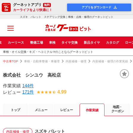
グーネットアプリ
無料
アプリをダウンロード
カーライフをより快適に！
スズキ パレット ステアリング交換｜車検・点検・修理のグーネットピット
取
カーリース
整備工場
車検
タイヤ交換
新品タイヤ
カタログ
ロー
車検・オイル交換・キズ・ヘコミクルマのことならグーネットピット
中古車TOP
車検・自動車整備・車修理
内装補修・修理
内装補修・修理の作業実績
株式会社 シンユウ 高松店
作業実績
144件
171件
4.99
レビュー
地図・
トップ
メニュー
レビュー
作業実績
クーポン
スズキ パレット
内装補修・修理