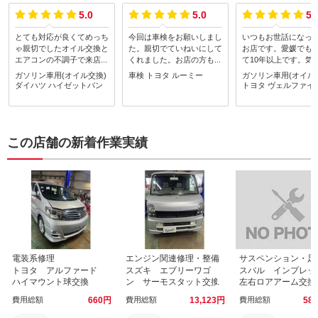
5.0
5.0
5.
とても対応が良くてめっち
今回は車検をお願いしまし
いつもお世話になっ
ゃ親切でしたオイル交換と
た。親切でていねいにして
お店です。愛媛でも
エアコンの不調子で来店さ
くれました。お店の方も優
て10年以上です。気
せてもらいましたエアコン
しく話しやすかったです。
に対応してくれて安
ガソリン車用(オイル交換)
車検
トヨタ
ルーミー
ガソリン車用(オイル
の調子もよくなって大変助
またお願いしたいと思いま
す。購入して1回も故
ダイハツ
ハイゼットバン
トヨタ
ヴェルファイ
かりました
す!
たことがないです。
メの店です。
この店舗の新着作業実績
電装系修理
エンジン関連修理・整備
トヨタ アルファード
スズキ エブリーワゴ
スバル インプレ
ハイマウント球交換
ン サーモスタット交換
左右ロアアーム交換
費用総額
660
円
費用総額
13,123
円
費用総額
58,