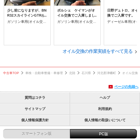
少し前になりますが、BN
ポルシェ ケイマンがオ
日野デュトロ、オイ
R32スカイラインGTRが
イル交換でご入庫しまし
換でご入庫です。
オイル交換で入庫しまし
た。
ガソリン車用(オイル交換)
ガソリン車用(オイル交換)
た！
オイル交換の作業実績をすべて見る
中古車TOP
車検・自動車整備・車修理
北陸
石川県
河北郡津幡町
オイル交換
ページの先頭へ
質問はコチラ
ヘルプ
サイトマップ
利用規約
個人情報保護方針
個人情報の取扱いについて
スマートフォン版
PC版