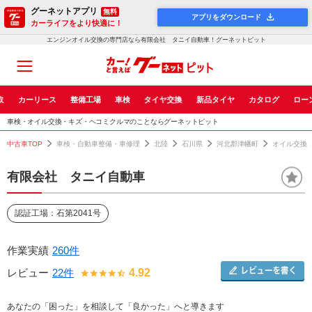
グーネットアプリ
無料
アプリをダウンロード
カーライフをより快適に！
エンジンオイル交換の専門店なら有限会社 タニイ自動車！グーネットピット
取
カーリース
整備工場
車検
タイヤ交換
新品タイヤ
カタログ
ロー
車検・オイル交換・キズ・ヘコミクルマのことならグーネットピット
中古車TOP
車検・自動車整備・車修理
北陸
石川県
河北郡津幡町
オイル交換
有限会社 タニイ自動車
認証工場：石第2041号
作業実績
260件
レビュー
22件
4.92
あなたの「困った」を相談して「良かった」へと導きます