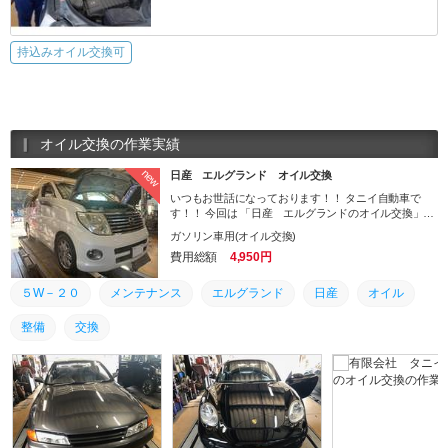
持込みオイル交換可
オイル交換の作業実績
new
日産 エルグランド オイル交換
いつもお世話になっております！！ タニイ自動車で
す！！ 今回は 「日産 エルグランドのオイル交換」の
ご用命を頂きました。 ありがとうございます。
ガソリン車用(オイル交換)
費用総額
4,950円
５W－２０
メンテナンス
エルグランド
日産
オイル
整備
交換