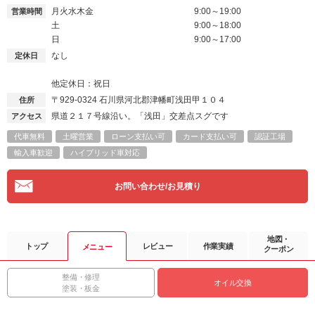
月火水木金
9:00～19:00
営業時間
土
9:00～18:00
日
9:00～17:00
なし
定休日
他定休日：祝日
〒929-0324
石川県河北郡津幡町浅田甲１０４
住所
県道２１７号線沿い。「浅田」交差点スグです
アクセス
代車無料
土曜営業
ローン支払い可
カード支払い可
認証工場
輸入車歓迎
ハイブリッド車対応
お問い合わせ/お見積り
地図・
トップ
レビュー
作業実績
メニュー
クーポン
整備・修理
オイル交換
塗装・板金