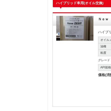
ハイブリッド車用(オイル交換)
Ｎｅｗ
ハイブ
オイル
油種
粘度
グレード
API規
価格(消