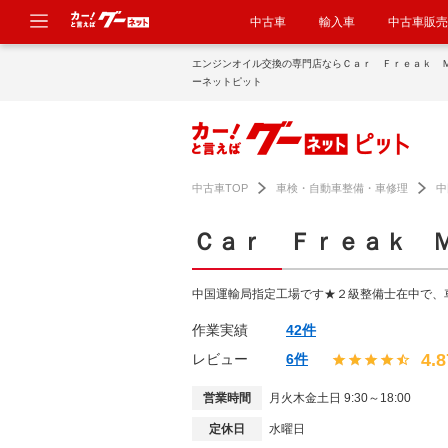
中古車
輸入車
中古車販売
エンジンオイル交換の専門店ならＣａｒ Ｆｒｅａｋ 
ーネットピット
中古車TOP
車検・自動車整備・車修理
中
Ｃａｒ Ｆｒｅａｋ 
中国運輸局指定工場です★２級整備士在中で、
作業実績
42件
4.8
レビュー
6件
営業時間
月火木金土日 9:30～18:00
定休日
水曜日