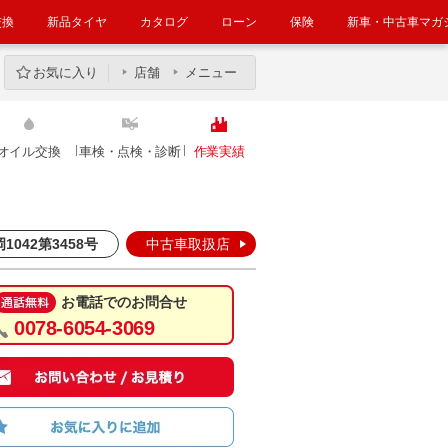
交換
新品タイヤ
カタログ
ローン
保険
新車・中古車マガ
お気に入り
店舗
メニュー
オイル交換
車検・点検・診断
作業実績
1042第3458号
中古車取扱店
お電話でのお問合せ
0078-6054-3069