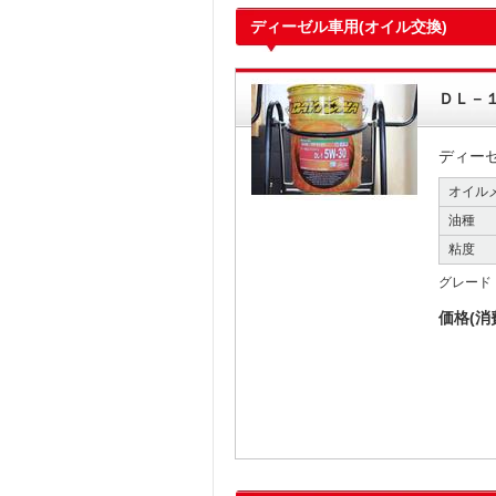
ディーゼル車用(オイル交換)
ＤＬ－
ディー
オイル
油種
粘度
グレード
価格(消