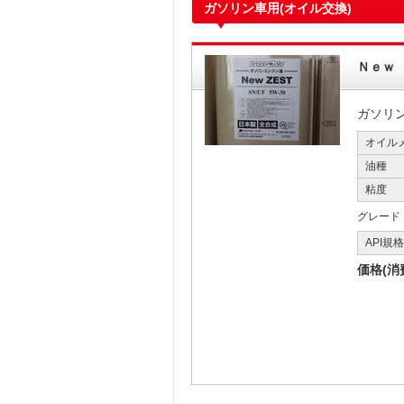
ガソリン車用(オイル交換)
Ｎｅｗ
ガソリ
オイル
油種
粘度
グレード
API規
価格(消