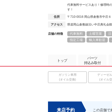
代車無料サービスあり！修理時
す！
住所
〒710-0016 岡山県倉敷市中庄
アクセス
県道岡山倉敷線沿い中庄典礼会
代車無料
土曜営業
日
店舗の特徴
指定工場
輸入車歓迎
パーツ
トップ
持込み取付
ガソリン車用
ディーゼ
(オイル交換)
(オイル交
来店予約
この店舗で