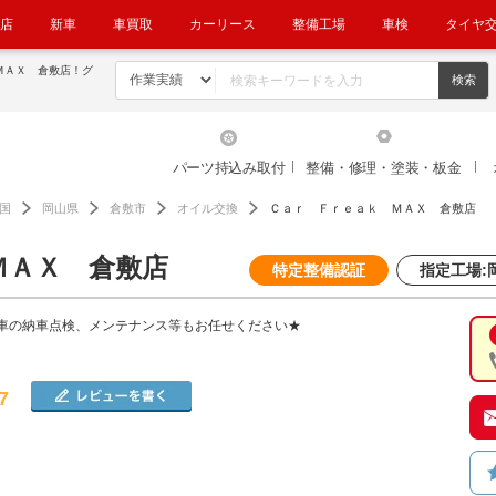
店
新車
車買取
カーリース
整備工場
車検
タイヤ
ＭＡＸ 倉敷店！グ
パーツ持込み取付
整備・修理・塗装・板金
国
岡山県
倉敷市
オイル交換
Ｃａｒ Ｆｒｅａｋ ＭＡＸ 倉敷店
ＭＡＸ 倉敷店
特定整備認証
指定工場:岡
車の納車点検、メンテナンス等もお任せください★
7