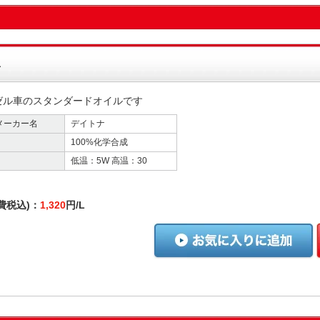
１
ゼル車のスタンダードオイルです
メーカー名
デイトナ
100%化学合成
低温：5W 高温：30
費税込)：
1,320
円/L