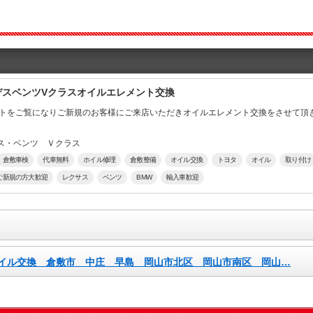
デスベンツVクラスオイルエレメント交換
ットをご覧になりご新規のお客様にご来店いただきオイルエレメント交換をさせて頂
ス・ベンツ Ｖクラス
倉敷車検
代車無料
ホイル修理
倉敷整備
オイル交換
トヨタ
オイル
取り付け
ご新規の方大歓迎
レクサス
ベンツ
BMW
輸入車歓迎
イル交換 倉敷市 中庄 早島 岡山市北区 岡山市南区 岡山…