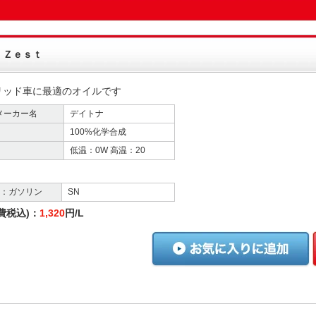
 Ｚｅｓｔ
リッド車に最適のオイルです
メーカー名
デイトナ
100%化学合成
低温：0W 高温：20
格：ガソリン
SN
費税込)：
1,320
円/L