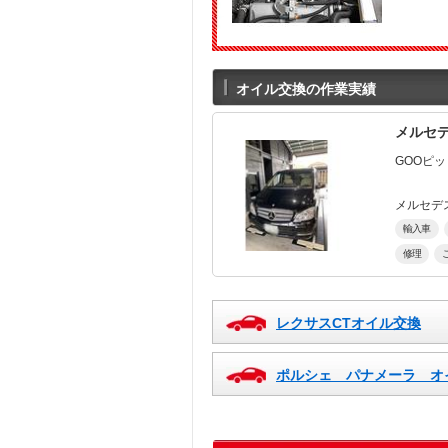
オイル交換の作業実績
メルセ
GOOピ
メルセデ
輸入車
修理
レクサスCTオイル交換
ポルシェ パナメーラ オ