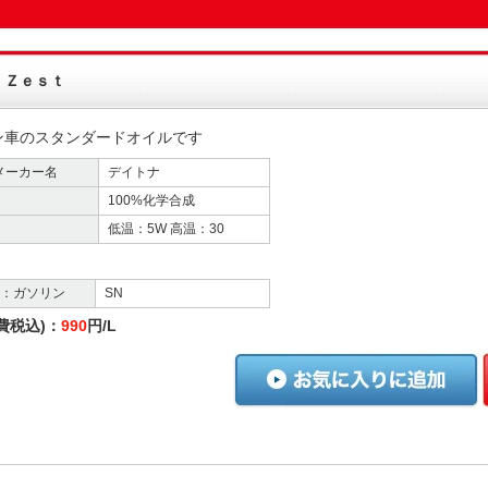
 Ｚｅｓｔ
ン車のスタンダードオイルです
メーカー名
デイトナ
100%化学合成
低温：5W 高温：30
格：ガソリン
SN
費税込)：
990
円/L