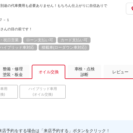
の別途の代車費用も必要ありません！もちろん仕上がりに自信ありで
６７－１
館さんの目の前です！
・祝日営業
ローン支払い可
カード支払い可
ハイブリッド車対応
積載車(ローダウン車対応)
整備・修理
車検・点検
オイル交換
レビュー
塗装・板金
診断
ル車用
ハイブリッド車用
換)
(オイル交換)
来店予約をする場合は「来店予約する」ボタンをクリック！