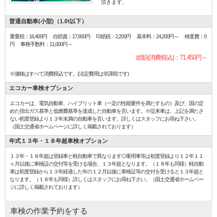
頂きます。
普通自動車(小型)（1.0t以下）
重量税：16,400円 自賠責：17,650円 印紙税：2,200円 基本料：24,200円～ 検査費：0
円 事務手数料：11,000円～
総額(消費税込)：71,450円～
※価格はすべて消費税込です。(法定費用は非課税です)
エコカー車検オプション
エコカーは、電気自動車、ハイブリット車（一定の性能要件を満たすもの）及び、国の定
めた排出ガス基準と低燃費基準を達成した自動車を言います。※従来車は、上記を満たさ
ない初度登録より１３年未満の自動車を言います。詳しくはスタッフにお尋ね下さい。
（国土交通省ホームページに詳しく掲載されております）
年式１３年・１８年超車検オプション
１３年・１８年超は登録車と軽自動車で異なります◎乗用車等は初度登録より１２年１１
ヶ月以後に車検証の交付等を受ける場合、１３年超となります。（１８年も同様）軽自動
車は初度登録から１３年経過した年の１２月以後に車検証等の交付を受けると１３年超と
なります。（１８年も同様）詳しくはスタッフにお尋ね下さい。（国土交通省ホームペー
ジに詳しく掲載されております）
車検の作業予約をする