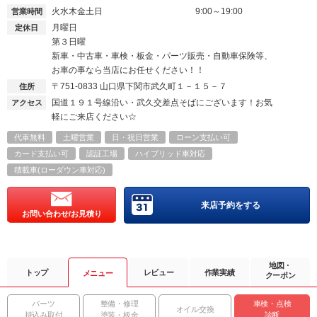
火水木金土日
9:00～19:00
営業時間
月曜日
定休日
第３日曜
新車・中古車・車検・板金・パーツ販売・自動車保険等、
お車の事なら当店にお任せください！！
〒751-0833
山口県下関市武久町１－１５－７
住所
国道１９１号線沿い・武久交差点そばにございます！お気
アクセス
軽にご来店ください☆
代車無料
土曜営業
日・祝日営業
ローン支払い可
カード支払い可
認証工場
ハイブリッド車対応
積載車(ローダウン車対応)
来店予約をする
お問い合わせ/お見積り
地図・
トップ
レビュー
作業実績
メニュー
クーポン
パーツ
整備・修理
車検・点検
オイル交換
持込み取付
塗装・板金
診断