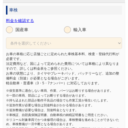
車検
料金を確認する
国産車
輸入車
お車の車格に応じ店舗ごとに定められた車検基本料、検査・登録代行料が
必要です。
法定費用など、国によって定められた費用については車種により異なりま
すので、詳しくは料金表をご参照ください。
お車の状態により、タイヤやブレーキパッド、バッテリーなど、追加の整
備料金（別途）が必要となる場合がございます。
軽自動車・普通車（3・5・7ナンバー）に対応しております。
※保安基準に適合しない車両、作業、パーツはお断りする場合があります。
※一部の車両、部品によってお断りする場合があります。
※持ち込まれた部品が動作不良品の場合でも作業工賃が発生いたします。
※追加作業が必要な場合は別途料金がかかる場合があります。
※追加整備が必要な場合は、別途料金となります。
※車検証、自賠責保険証明書、自動車税の納税証明書をご用意ください。
※リコール対象車両でかつ未修理の場合は、車検整備を進めることができないた
め、車検整備が一旦中断となる場合があります。