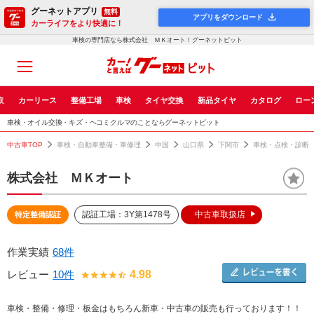
グーネットアプリ
無料
アプリをダウンロード
カーライフをより快適に！
車検の専門店なら株式会社 ＭＫオート！グーネットピット
取
カーリース
整備工場
車検
タイヤ交換
新品タイヤ
カタログ
ロー
車検・オイル交換・キズ・ヘコミクルマのことならグーネットピット
中古車TOP
車検・自動車整備・車修理
中国
山口県
下関市
車検・点検・診断
株式会社 ＭＫオート
認証工場：3Y第1478号
中古車取扱店
特定整備認証
作業実績
68件
レビュー
10件
4.98
車検・整備・修理・板金はもちろん新車・中古車の販売も行っております！！