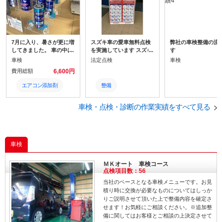
7月に入り、暑さが更に増
スズキ車の愛車無料点検
弊社の車検整備の流
してきました。 車の中は
を実施しています スズキ
す
特に暑いのでクーラーは
車の乗っている方ご連絡
車検
法定点検
車検
欠かせないです。 今お勧
ください よろしくお願い
費用総額
6,600円
めしているのがワコーズ
します
のパワーエアコンプラス
エアコン添加剤
整備
です。
クーラー
点検
車検・点検・診断の作業実績をすべて見る
エアコン
点検
車検
車検
ＭＫオート 車検コース
点検項目数：56
当社のベースとなる車検メニューです。お見
積り時に交換が必要なものについてはしっか
りご説明させて頂いた上で整備内容を確定さ
せます！お気軽にご相談ください。※追加整
備に関してはお客様とご相談の上決定させて