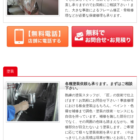
直し承りますのでお気軽にご相談下さい！ま
た、大きな事故によるフレーム修正・骨格修
理などが必要な保健修理も承ります。
塗装
各種塗装依頼も承ります。まずはご相談
下さい。
熟練の塗装スタッフが、「匠」の技術で仕上
げます！お気軽にお問合せ下さい！事故修理
における板金塗装はもちろん、ペイント・色
褪せ補修まで調色・塗装の技術・センスにも
自信を持っています。補修を施した部分だけ
でなく、その周囲の色味も踏まえながら、補
修部分が目立たないよう塗装します。ご希望
に応じて様々な塗装依頼を承ります。（※は
っきりしたお見積は現車が無いとお出しでき