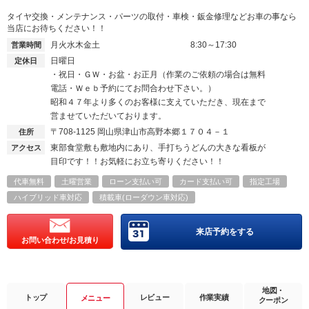
タイヤ交換・メンテナンス・パーツの取付・車検・鈑金修理などお車の事なら
当店にお待ちください！！
月火水木金土
8:30～17:30
営業時間
日曜日
定休日
・祝日・ＧＷ・お盆・お正月（作業のご依頼の場合は無料
電話・Ｗｅｂ予約にてお問合わせ下さい。）
昭和４７年より多くのお客様に支えていただき、現在まで
営ませていただいております。
〒708-1125
岡山県津山市高野本郷１７０４－１
住所
東部食堂敷も敷地内にあり、手打ちうどんの大きな看板が
アクセス
目印です！！お気軽にお立ち寄りください！！
代車無料
土曜営業
ローン支払い可
カード支払い可
指定工場
ハイブリッド車対応
積載車(ローダウン車対応)
来店予約をする
お問い合わせ/お見積り
地図・
トップ
レビュー
作業実績
メニュー
クーポン