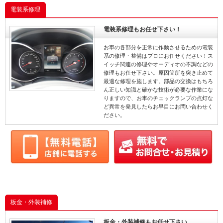
電装系修理
電装系修理もお任せ下さい！
お車の各部分を正常に作動させるための電装
系の修理・整備はプロにお任せください！ス
イッチ関連の修理やオーディオの不調などの
修理もお任せ下さい。原因箇所を突き止めて
最適な修理を施します。部品の交換はもちろ
ん正しい知識と確かな技術が必要な作業にな
りますので、お車のチェックランプの点灯な
ど異常を発見したらお早目にお問い合わせく
ださい。
板金・外装補修
板金・外装補修もお任せ下さい。