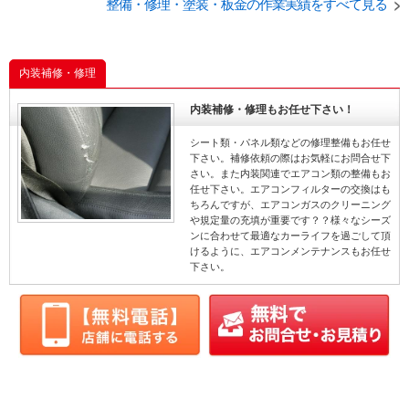
からどうぞ！！ ご予約は
整備・修理・塗装・板金の作業実績をすべて見る
からどうぞ！！ ご予約は
からどうぞ！！ ご予
コチラ↓ https://talk.goo-
コチラ↓ https://talk.goo-
コチラ↓ https://talk.
net.com/?sp=n&client_i
net.com/?sp=n&client_i
net.com/?sp=n&clie
d=1002310 －－－－－－
d=1002310 －－－－－－
d=1002310 －－－
－－－－－－－－－－－
－－－－－－－－－－－
－－－－－－－－－
内装補修・修理
－－－－－－－－－－－
－－－－－－－－－－－
－－－－－－－－－
－－－－－－－－－－－
－－－－－－－－－－－
－－－－－－－－－
－－－－－－
－－－－－－
－－－－－－
内装補修・修理もお任せ下さい！
シート類・パネル類などの修理整備もお任せ
下さい。補修依頼の際はお気軽にお問合せ下
さい。また内装関連でエアコン類の整備もお
任せ下さい。エアコンフィルターの交換はも
ちろんですが、エアコンガスのクリーニング
や規定量の充填が重要です？？様々なシーズ
ンに合わせて最適なカーライフを過ごして頂
けるように、エアコンメンテナンスもお任せ
下さい。