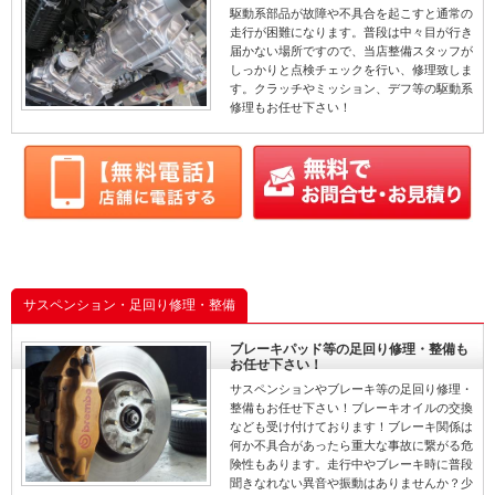
駆動系部品が故障や不具合を起こすと通常の
走行が困難になります。普段は中々目が行き
届かない場所ですので、当店整備スタッフが
しっかりと点検チェックを行い、修理致しま
す。クラッチやミッション、デフ等の駆動系
修理もお任せ下さい！
サスペンション・足回り修理・整備
ブレーキパッド等の足回り修理・整備も
お任せ下さい！
サスペンションやブレーキ等の足回り修理・
整備もお任せ下さい！ブレーキオイルの交換
なども受け付けております！ブレーキ関係は
何か不具合があったら重大な事故に繋がる危
険性もあります。走行中やブレーキ時に普段
聞きなれない異音や振動はありませんか？少