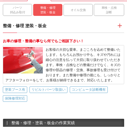
パーツ
整備・修理
車検・点検
オイル交換
持込み取付
塗装・板金
診断
整備・修理 塗装・板金
お車の修理・整備の事なら何でもご相談下さい！
お客様の大切な愛車。まごころを込めて整備いた
します。もちろんお預かり中も、キズや汚れには
細心の注意を払って大切に取り扱わせていただき
ます。車検・点検などの整備だけでなく、キズの
修理や部品の修理・交換、事故修理も受け付けて
おります。また整備や修理の後にも、しっかりと
アフターフォローをして、お客様が納得できるまで、対応いたします。
塗装ブース有
リビルトパーツ取扱い
コンピュータ診断機有
保険修理対応
整備・修理・塗装・板金の作業実績