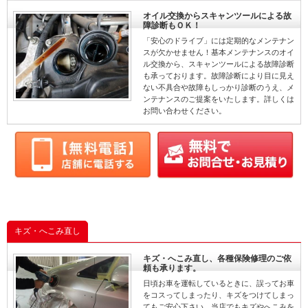
オイル交換からスキャンツールによる故
障診断もＯＫ！
「安心のドライブ」には定期的なメンテナン
スが欠かせません！基本メンテナンスのオイ
ル交換から、スキャンツールによる故障診断
も承っております。故障診断により目に見え
ない不具合や故障もしっかり診断のうえ、メ
ンテナンスのご提案をいたします。詳しくは
お問い合わせください。
キズ・へこみ直し
キズ・へこみ直し、各種保険修理のご依
頼も承ります。
日頃お車を運転しているときに、誤ってお車
をコスってしまったり、キズをつけてしまっ
てもご安心下さい。当店でもキズやへこみを