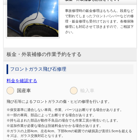
事故修理時の鈑金修理はもちろん、段差など
で割れてしまったフロントバンパーなどの修
理・鈑金修理も受付けております。各種保険
修理にも対応させて頂きますので、ご相談下
さい。
板金・外装補修の作業予約をする
フロントガラス飛び石修理
料金を確認する
国産車
輸入車
飛び石等によるフロントガラスの傷・ヒビの修理を行います。
※保安基準に適合しない車両、作業、パーツはお断りする場合があります。
※一部の車両、部品によってお断りする場合があります。
※持ち込まれた部品が動作不良品の場合でも作業工賃が発生いたします。
※追加作業が必要な場合は別途料金がかかる場合があります。
※ガラスの上部4cm、左右4cm、下部8cmの範囲での破損及び直径1.5cmを超える
キズは、ガラス交換対応となります。