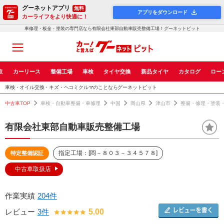
グーネットアプリ
無料
アプリをダウンロード
カーライフをより快適に！
車修理・板金・塗装の専門店なら有限会社東部自動車販売整備工場！グーネットピット
取
カーリース
整備工場
車検
タイヤ交換
新品タイヤ
カタログ
ロー
車検・オイル交換・キズ・ヘコミクルマのことならグーネットピット
中古車TOP
車検・自動車整備・車修理
中国
岡山県
津山市
整備・修理・塗装
有限会社東部自動車販売整備工場
指定工場：[岡－８０３－３４５７８]
特定整備認証
中古車取扱店
作業実績
204件
レビュー
3件
5.00